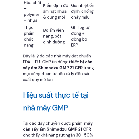
Hóa chất
Kiểm định độ
Gia nhiệt ổn
–
ẩm hạt nhựa
định, chống
polymer
& dung môi
cháy mẫu
– nhựa
Thực
Ghi log tự
Đo ẩm viên
phẩm
động +
nang, bột
chức
đồng bộ
dinh dưỡng
năng
ERP
Đây là lý do các nhà máy đạt chuẩn
FDA – EU-GMP tin dùng
thiết bị cân
sấy ẩm Shimadzu GMP 21 CFR
trong
mọi công đoạn từ tiền xử lý đến sản
xuất quy mô lớn.
Hiệu suất thực tế tại
nhà máy GMP
Tại các dây chuyền dược phẩm,
máy
cân sấy ẩm Shimadzu GMP 21 CFR
cho thấy khả năng rút ngắn 30–50%