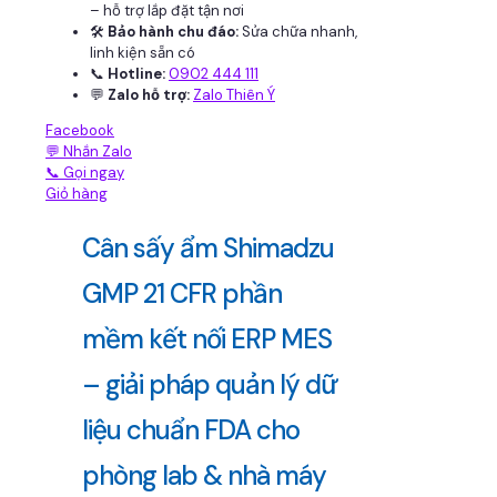
– hỗ trợ lắp đặt tận nơi
🛠
Bảo hành chu đáo:
Sửa chữa nhanh,
linh kiện sẵn có
📞
Hotline:
0902 444 111
💬
Zalo hỗ trợ:
Zalo Thiên Ý
Facebook
💬 Nhắn Zalo
📞 Gọi ngay
Giỏ hàng
Cân sấy ẩm Shimadzu
GMP 21 CFR phần
mềm kết nối ERP MES
– giải pháp quản lý dữ
liệu chuẩn FDA cho
phòng lab & nhà máy