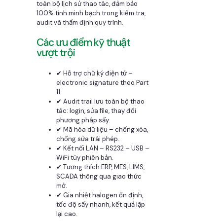
toàn bộ lịch sử thao tác, đảm bảo
100% tính minh bạch trong kiểm tra,
audit và thẩm định quy trình.
Các ưu điểm kỹ thuật
vượt trội
✔ Hỗ trợ chữ ký điện tử –
electronic signature theo Part
11.
✔ Audit trail lưu toàn bộ thao
tác: login, sửa file, thay đổi
phương pháp sấy.
✔ Mã hóa dữ liệu – chống xóa,
chống sửa trái phép.
✔ Kết nối LAN – RS232 – USB –
WiFi tùy phiên bản.
✔ Tương thích ERP, MES, LIMS,
SCADA thông qua giao thức
mở.
✔ Gia nhiệt halogen ổn định,
tốc độ sấy nhanh, kết quả lặp
lại cao.