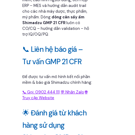
ERP – MES và hướng dẫn audit trail
cho các nhà máy dược, thực phẩm,
mỹ phẩm. Dòng
dòng cân sấy ẩm
Shimadzu GMP 21 CFR
luôn có
CO/CQ – hướng dẫn validation – hỗ
trợ IQ/OQ/PQ.
📞 Liên hệ báo giá –
Tư vấn GMP 21 CFR
Để được tư vấn mô hình kết nối phần
mềm & báo giá Shimadzu chính hãng:
📞 Gọi: 0902 444 111
💬 Nhắn Zalo
🌐
Truy cập Website
🌟 Đánh giá từ khách
hàng sử dụng