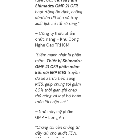
tuyệt đối.
cân sấy ẩm
Shimadzu GMP 21 CFR
hoạt động ổn định, chống
sửa/xóa dữ liệu và truy
xuất lịch sử rất rõ ràng.”
– Công ty thực phẩm
chức năng – Khu Công
Nghệ Cao TP.HCM
“Điểm mạnh nhất là phần
mềm.
Thiết bị Shimadzu
GMP 21 CFR phần mềm
kết nối ERP MES
truyền
dữ liệu trực tiếp sang
MES, giúp chúng tôi giảm
80% thời gian ghi chép
thủ công và loại bỏ hoàn
toàn lỗi nhập sai.”
– Nhà máy mỹ phẩm
GMP – Long An
“Chúng tôi cần chứng từ
đầy đủ cho audit FDA.