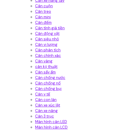
Cân xe nâng tay
Cân cuộn
Cân treo
Cân mini
Cân đếm
Cân tính giá tiền
Cân động vật
Cân siêu nhỏ
Cân vi lượng
Cân phân tích
Cân chính xác
Cân vàng
cân kỹ thuật
Cân sấy ẩm
Cân chống nước
Cân chống nổ
Cân chống bụi
Cân y tế
Cân con lăn
Cân xe xúc lật
Cân xe nâng
Cân 3 trục
Màn hình cân LED
Màn hình cân LCD