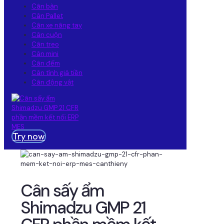
Cân bàn
Cân Pallet
Cân xe nâng tay
Cân cuộn
Cân treo
Cân mini
Cân đếm
Cân tính giá tiền
Cân động vật
Try now
Cân sấy ẩm
Shimadzu GMP 21