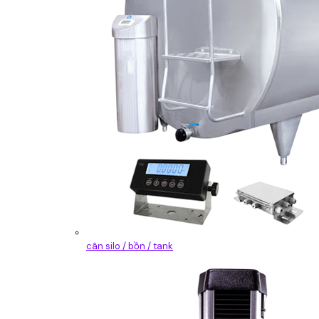
cân silo / bồn / tank