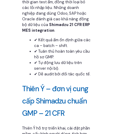
thời gian test ẩm, đồng thời loại bỏ
các lỗi nhập liệu. Những doanh
nghiệp đang dùng Odoo, SAP hoặc
Oracle đánh giá cao khả năng đồng
bộ dữ liệu của
Shimadzu 21 CFR ERP
MES integration
.
✔ Kết quả ẩm ổn định giữa các
ca – batch – shift.
✔ Tuân thủ hoàn toàn yêu cầu
hồ sơ GMP.
✔ Tự động lưu dữ liệu trên
server nội bộ.
✔ Dễ audit bởi đối tác quốc tế.
Thiên Ý – đơn vị cung
cấp Shimadzu chuẩn
GMP – 21 CFR
Thiên Ý hỗ trợ triển khai, cài đặt phần
mềm, cấu hình người dùng, tích hợp