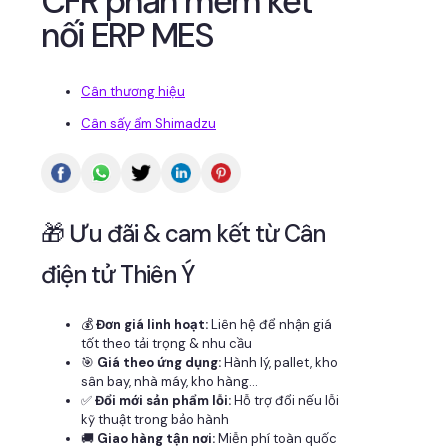
CFR phần mềm kết
nối ERP MES
Cân thương hiệu
Cân sấy ẩm Shimadzu
🎁 Ưu đãi & cam kết từ Cân
điện tử Thiên Ý
💰
Đơn giá linh hoạt:
Liên hệ để nhận giá
tốt theo tải trọng & nhu cầu
🎯
Giá theo ứng dụng:
Hành lý, pallet, kho
sân bay, nhà máy, kho hàng...
✅
Đổi mới sản phẩm lỗi:
Hỗ trợ đổi nếu lỗi
kỹ thuật trong bảo hành
🚚
Giao hàng tận nơi:
Miễn phí toàn quốc