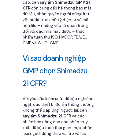
cao,
cân sấy ẩm Shimadzu GMP 21
CFR
còn cung cấp hệ thống bảo mật
dữ liệu, phân quyền người dùng, lưu
vết audit trail, chữ ký điện tử và mã
hóa file – những yếu tố quan trọng
đối với các nhà máy dược – thực
phẩm tuân thủ ISO, HACCP, FDA, EU-
GMP và WHO-GMP.
Vì sao doanh nghiệp
GMP chọn Shimadzu
21 CFR?
Với yêu cầu kiểm soát dữ liệu nghiêm
ngặt, các thiết bị đo ẩm thông thường
không thể đáp ứng. Ngược lại,
cân
sấy ẩm Shimadzu 21 CFR
và các
phiên bản nâng cao cho phép truy
xuất dữ liệu theo thời gian thực, phân
loại người dùng theo vai trò và lưu