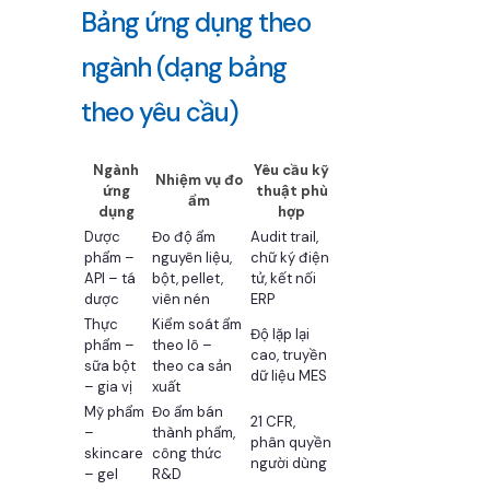
Bảng ứng dụng theo
ngành (dạng bảng
theo yêu cầu)
Ngành
Yêu cầu kỹ
Nhiệm vụ đo
ứng
thuật phù
ẩm
dụng
hợp
Dược
Đo độ ẩm
Audit trail,
phẩm –
nguyên liệu,
chữ ký điện
API – tá
bột, pellet,
tử, kết nối
dược
viên nén
ERP
Thực
Kiểm soát ẩm
Độ lặp lại
phẩm –
theo lô –
cao, truyền
sữa bột
theo ca sản
dữ liệu MES
– gia vị
xuất
Mỹ phẩm
Đo ẩm bán
21 CFR,
–
thành phẩm,
phân quyền
skincare
công thức
người dùng
– gel
R&D