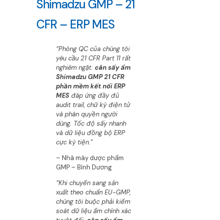
Shimadzu GMP – 21
CFR – ERP MES
“Phòng QC của chúng tôi
yêu cầu 21 CFR Part 11 rất
nghiêm ngặt.
cân sấy ẩm
Shimadzu GMP 21 CFR
phần mềm kết nối ERP
MES
đáp ứng đầy đủ
audit trail, chữ ký điện tử
và phân quyền người
dùng. Tốc độ sấy nhanh
và dữ liệu đồng bộ ERP
cực kỳ tiện.”
– Nhà máy dược phẩm
GMP – Bình Dương
“Khi chuyển sang sản
xuất theo chuẩn EU-GMP,
chúng tôi buộc phải kiểm
soát dữ liệu ẩm chính xác