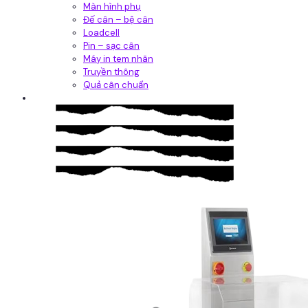
Màn hình phụ
Đế cân – bệ cân
Loadcell
Pin – sạc cân
Máy in tem nhãn
Truyền thông
Quả cân chuẩn
Hệ thống