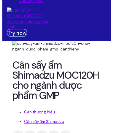
Cân động vật
Try now
Cân sấy ẩm
Shimadzu MOC120H
cho ngành dược
phẩm GMP
Cân thương hiệu
Cân sấy ẩm Shimadzu