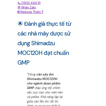
📞 0902 444 111
💬 Nhắn Zalo
🌐 Website Thiên Ý
🌟 Đánh giá thực tế từ
các nhà máy dược sử
dụng Shimadzu
MOC120H đạt chuẩn
GMP
“Dòng
cân sấy ẩm
Shimadzu MOC120H
cho ngành dược phẩm
GMP
đáp ứng độ chính
xác cực cao cho viên nén
và pellet. Khả năng lặp lại
giữa các lần đo rất ổn
định, quan trọng nhất là