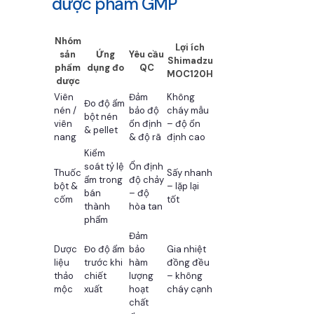
dược phẩm GMP
Nhóm
Lợi ích
sản
Ứng
Yêu cầu
Shimadzu
phẩm
dụng đo
QC
MOC120H
dược
Viên
Đảm
Không
Đo độ ẩm
nén /
bảo độ
cháy mẫu
bột nén
viên
ổn định
– độ ổn
& pellet
nang
& độ rã
định cao
Kiểm
soát tỷ lệ
Ổn định
Thuốc
Sấy nhanh
ẩm trong
độ chảy
bột &
– lặp lại
bán
– độ
cốm
tốt
thành
hòa tan
phẩm
Đảm
Dược
Đo độ ẩm
bảo
Gia nhiệt
liệu
trước khi
hàm
đồng đều
thảo
chiết
lượng
– không
mộc
xuất
hoạt
cháy cạnh
chất