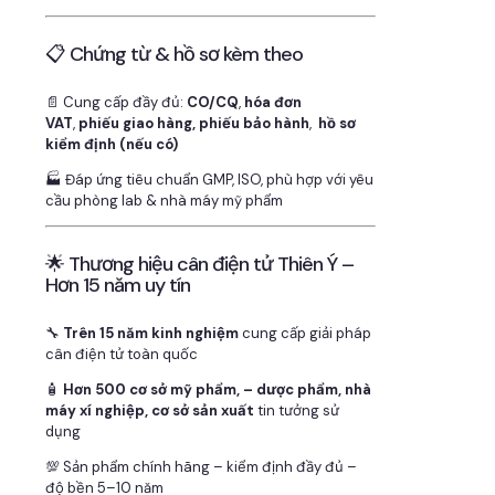
📋 Chứng từ & hồ sơ kèm theo
📄 Cung cấp đầy đủ:
CO/CQ
,
hóa đơn
VAT
,
phiếu giao hàng, phiếu bảo hành
,
hồ sơ
kiểm định (nếu có)
🏭 Đáp ứng tiêu chuẩn GMP, ISO, phù hợp với yêu
cầu phòng lab & nhà máy mỹ phẩm
🌟 Thương hiệu cân điện tử Thiên Ý –
Hơn 15 năm uy tín
🔧
Trên 15 năm kinh nghiệm
cung cấp giải pháp
cân điện tử toàn quốc
🧴
Hơn 500 cơ sở mỹ phẩm, – dược phẩm, nhà
máy xí nghiệp, cơ sở sản xuất
tin tưởng sử
dụng
💯 Sản phẩm chính hãng – kiểm định đầy đủ –
độ bền 5–10 năm