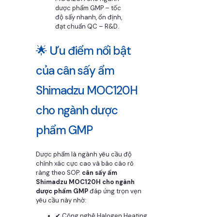
dược phẩm GMP – tốc
độ sấy nhanh, ổn định,
đạt chuẩn QC – R&D.
🌟 Ưu điểm nổi bật
của cân sấy ẩm
Shimadzu MOC120H
cho ngành dược
phẩm GMP
Dược phẩm là ngành yêu cầu độ
chính xác cực cao và báo cáo rõ
ràng theo SOP.
cân sấy ẩm
Shimadzu MOC120H cho ngành
dược phẩm GMP
đáp ứng trọn vẹn
yêu cầu này nhờ:
✔ Công nghệ Halogen Heating