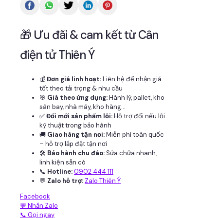
🎁 Ưu đãi & cam kết từ Cân
điện tử Thiên Ý
💰
Đơn giá linh hoạt:
Liên hệ để nhận giá
tốt theo tải trọng & nhu cầu
🎯
Giá theo ứng dụng:
Hành lý, pallet, kho
sân bay, nhà máy, kho hàng...
✅
Đổi mới sản phẩm lỗi:
Hỗ trợ đổi nếu lỗi
kỹ thuật trong bảo hành
🚚
Giao hàng tận nơi:
Miễn phí toàn quốc
– hỗ trợ lắp đặt tận nơi
🛠
Bảo hành chu đáo:
Sửa chữa nhanh,
linh kiện sẵn có
📞
Hotline:
0902 444 111
💬
Zalo hỗ trợ:
Zalo Thiên Ý
Facebook
💬 Nhắn Zalo
📞 Gọi ngay