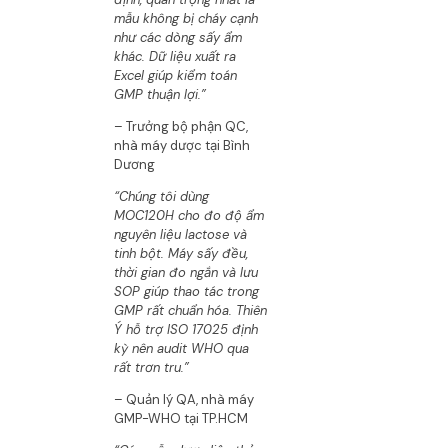
mẫu không bị cháy cạnh
như các dòng sấy ẩm
khác. Dữ liệu xuất ra
Excel giúp kiểm toán
GMP thuận lợi.”
– Trưởng bộ phận QC,
nhà máy dược tại Bình
Dương
“Chúng tôi dùng
MOC120H cho đo độ ẩm
nguyên liệu lactose và
tinh bột. Máy sấy đều,
thời gian đo ngắn và lưu
SOP giúp thao tác trong
GMP rất chuẩn hóa. Thiên
Ý hỗ trợ ISO 17025 định
kỳ nên audit WHO qua
rất trơn tru.”
– Quản lý QA, nhà máy
GMP-WHO tại TP.HCM