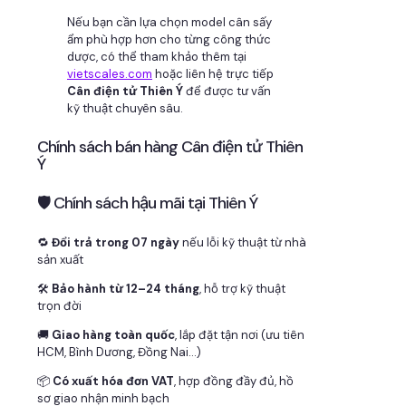
Nếu bạn cần lựa chọn model cân sấy
ẩm phù hợp hơn cho từng công thức
dược, có thể tham khảo thêm tại
vietscales.com
hoặc liên hệ trực tiếp
Cân điện tử Thiên Ý
để được tư vấn
kỹ thuật chuyên sâu.
Chính sách bán hàng Cân điện tử Thiên
Ý
🛡 Chính sách hậu mãi tại Thiên Ý
🔁
Đổi trả trong 07 ngày
nếu lỗi kỹ thuật từ nhà
sản xuất
🛠
Bảo hành từ 12–24 tháng
, hỗ trợ kỹ thuật
trọn đời
🚚
Giao hàng toàn quốc
, lắp đặt tận nơi (ưu tiên
HCM, Bình Dương, Đồng Nai…)
📦
Có xuất hóa đơn VAT
, hợp đồng đầy đủ, hồ
sơ giao nhận minh bạch