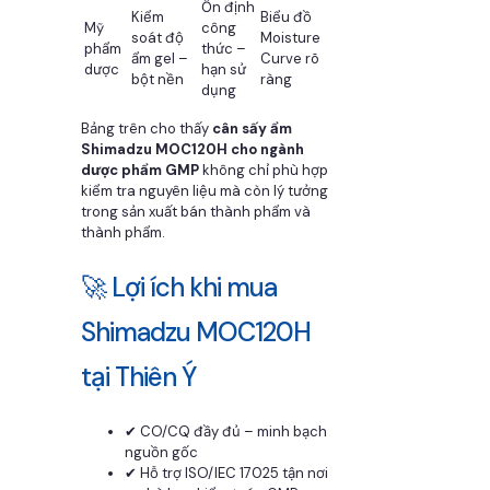
Ổn định
Kiểm
Biểu đồ
Mỹ
công
soát độ
Moisture
phẩm
thức –
ẩm gel –
Curve rõ
dược
hạn sử
bột nền
ràng
dụng
Bảng trên cho thấy
cân sấy ẩm
Shimadzu MOC120H cho ngành
dược phẩm GMP
không chỉ phù hợp
kiểm tra nguyên liệu mà còn lý tưởng
trong sản xuất bán thành phẩm và
thành phẩm.
🚀 Lợi ích khi mua
Shimadzu MOC120H
tại Thiên Ý
✔ CO/CQ đầy đủ – minh bạch
nguồn gốc
✔ Hỗ trợ ISO/IEC 17025 tận nơi