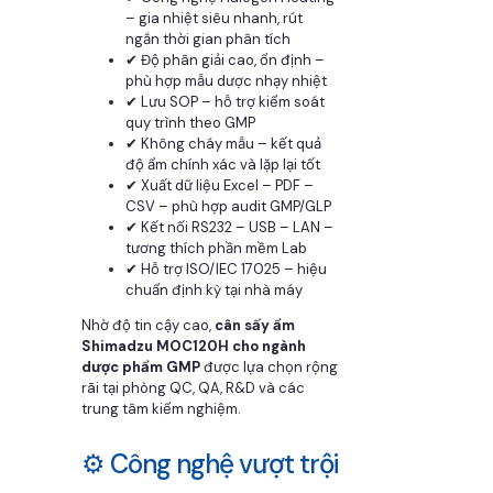
– gia nhiệt siêu nhanh, rút
ngắn thời gian phân tích
✔ Độ phân giải cao, ổn định –
phù hợp mẫu dược nhạy nhiệt
✔ Lưu SOP – hỗ trợ kiểm soát
quy trình theo GMP
✔ Không cháy mẫu – kết quả
độ ẩm chính xác và lặp lại tốt
✔ Xuất dữ liệu Excel – PDF –
CSV – phù hợp audit GMP/GLP
✔ Kết nối RS232 – USB – LAN –
tương thích phần mềm Lab
✔ Hỗ trợ ISO/IEC 17025 – hiệu
chuẩn định kỳ tại nhà máy
Nhờ độ tin cậy cao,
cân sấy ẩm
Shimadzu MOC120H cho ngành
dược phẩm GMP
được lựa chọn rộng
rãi tại phòng QC, QA, R&D và các
trung tâm kiểm nghiệm.
⚙️ Công nghệ vượt trội