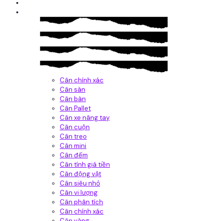
Giới thiệu
Sản Phẩm
Cân chính xác
Cân sàn
Cân bàn
Cân Pallet
Cân xe nâng tay
Cân cuộn
Cân treo
Cân mini
Cân đếm
Cân tính giá tiền
Cân động vật
Cân siêu nhỏ
Cân vi lượng
Cân phân tích
Cân chính xác
Cân vàng