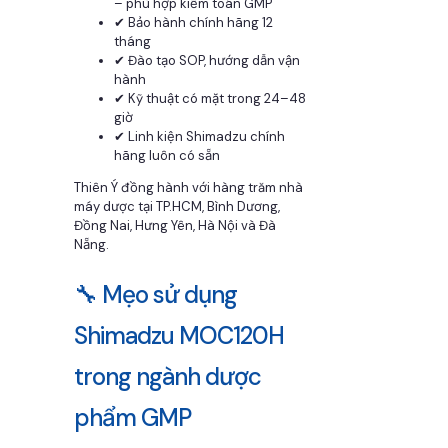
– phù hợp kiểm toán GMP
✔ Bảo hành chính hãng 12
tháng
✔ Đào tạo SOP, hướng dẫn vận
hành
✔ Kỹ thuật có mặt trong 24–48
giờ
✔ Linh kiện Shimadzu chính
hãng luôn có sẵn
Thiên Ý đồng hành với hàng trăm nhà
máy dược tại TP.HCM, Bình Dương,
Đồng Nai, Hưng Yên, Hà Nội và Đà
Nẵng.
🔧 Mẹo sử dụng
Shimadzu MOC120H
trong ngành dược
phẩm GMP