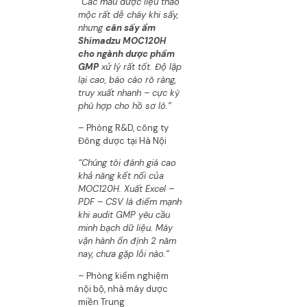
“Các mẫu dược liệu thảo
mộc rất dễ cháy khi sấy,
nhưng
cân sấy ẩm
Shimadzu MOC120H
cho ngành dược phẩm
GMP
xử lý rất tốt. Độ lặp
lại cao, báo cáo rõ ràng,
truy xuất nhanh – cực kỳ
phù hợp cho hồ sơ lô.”
– Phòng R&D, công ty
Đông dược tại Hà Nội
“Chúng tôi đánh giá cao
khả năng kết nối của
MOC120H. Xuất Excel –
PDF – CSV là điểm mạnh
khi audit GMP yêu cầu
minh bạch dữ liệu. Máy
vận hành ổn định 2 năm
nay, chưa gặp lỗi nào.”
– Phòng kiểm nghiệm
nội bộ, nhà máy dược
miền Trung