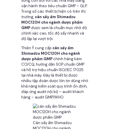
sống còn đối với các nhà máy đang
vận hành theo tiêu chuẩn GMP – GLP.
Trong số các thiết bị hiện có trên thị
trường,
cân sấy ẩm Shimadzu
MOC120H cho ngành dược phẩm
GMP
được xem là chuẩn mực nhờ độ
chính xác cao, tốc độ sấy nhanh và
độ lặp lại vượt trội.
Thiên Ý cung cấp
cân sấy ẩm
Shimadzu MOC120H cho ngành
dược phẩm GMP
chính hãng kèm
CO/CQ, hướng dẫn SOP chuẩn GMP
và hỗ trợ hiệu chuẩn ISO/IEC 17025
tại nhà máy. Đây là thiết bị được
nhiều tập đoàn dược lớn tin dùng nhờ
khả năng kiểm soát quy trình ổn định,
đáp ứng audit nội bộ – audit khách
hàng – audit GMP/WHO.
Cân sấy ẩm Shimadzu
MOC120H cho ngành