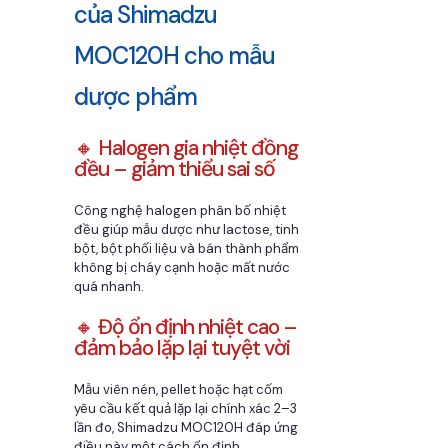
của Shimadzu
MOC120H cho mẫu
dược phẩm
🔸 Halogen gia nhiệt đồng
đều – giảm thiểu sai số
Công nghệ halogen phân bố nhiệt
đều giúp mẫu dược như lactose, tinh
bột, bột phối liệu và bán thành phẩm
không bị cháy cạnh hoặc mất nước
quá nhanh.
🔸 Độ ổn định nhiệt cao –
đảm bảo lặp lại tuyệt vời
Mẫu viên nén, pellet hoặc hạt cốm
yêu cầu kết quả lặp lại chính xác 2–3
lần đo, Shimadzu MOC120H đáp ứng
điều này một cách ổn định.