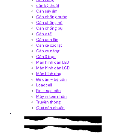
cân kỹ thuật
Cân sấy ẩm
Cân chống nước
Cân chống nổ
Cân chống bụi
Cân y tế
Cân con lăn
Cân xe xúc lật
Cân xe nâng
Cân 3 trục
Màn hình cân LED
Màn hình cân LCD
Màn hình phụ
Đế cân – bệ cân
Loadcell
Pin – sạc cân
Máy in tem nhãn
Truyền thông
Quả cân chuẩn
Hệ thống