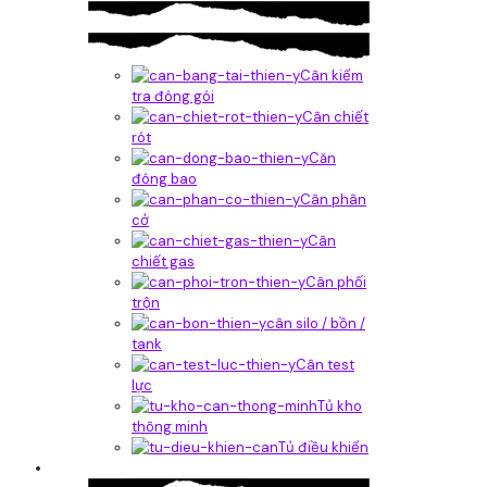
Cân kiểm
tra đóng gói
Cân chiết
rót
Căn
đóng bao
Cân phân
cở
Cân
chiết gas
Cân phối
trộn
cân silo / bồn /
tank
Cân test
lực
Tủ kho
thông minh
Tủ điều khiển
Phần mềm