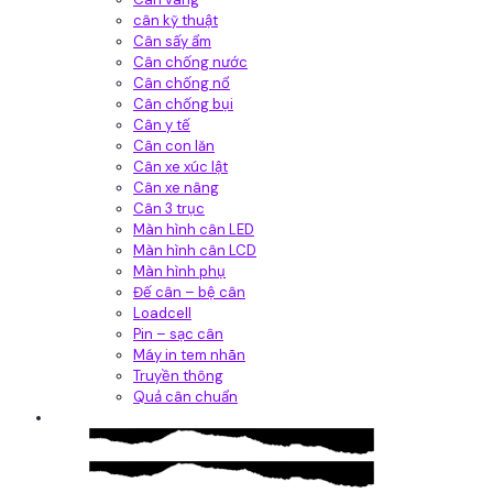
cân kỹ thuật
Cân sấy ẩm
Cân chống nước
Cân chống nổ
Cân chống bụi
Cân y tế
Cân con lăn
Cân xe xúc lật
Cân xe nâng
Cân 3 trục
Màn hình cân LED
Màn hình cân LCD
Màn hình phụ
Đế cân – bệ cân
Loadcell
Pin – sạc cân
Máy in tem nhãn
Truyền thông
Quả cân chuẩn
Hệ thống