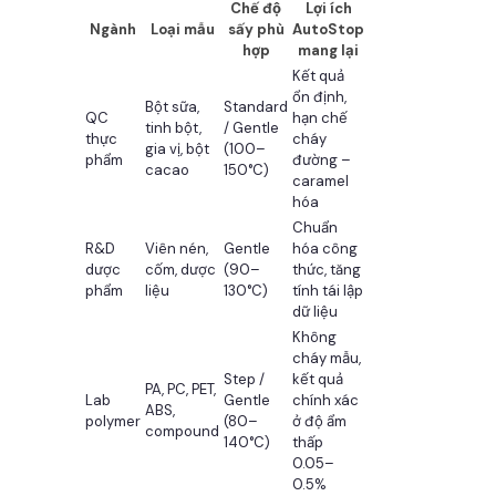
Chế độ
Lợi ích
Ngành
Loại mẫu
sấy phù
AutoStop
hợp
mang lại
Kết quả
ổn định,
Bột sữa,
Standard
QC
hạn chế
tinh bột,
/ Gentle
thực
cháy
gia vị, bột
(100–
phẩm
đường –
cacao
150°C)
caramel
hóa
Chuẩn
R&D
Viên nén,
Gentle
hóa công
dược
cốm, dược
(90–
thức, tăng
phẩm
liệu
130°C)
tính tái lập
dữ liệu
Không
cháy mẫu,
Step /
kết quả
PA, PC, PET,
Lab
Gentle
chính xác
ABS,
polymer
(80–
ở độ ẩm
compound
140°C)
thấp
0.05–
0.5%