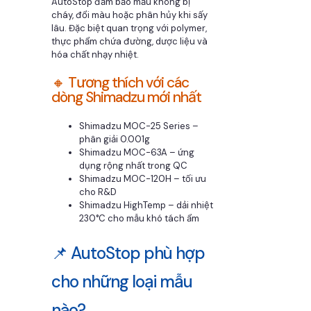
AutoStop đảm bảo mẫu không bị
cháy, đổi màu hoặc phân hủy khi sấy
lâu. Đặc biệt quan trọng với polymer,
thực phẩm chứa đường, dược liệu và
hóa chất nhạy nhiệt.
🔸 Tương thích với các
dòng Shimadzu mới nhất
Shimadzu MOC-25 Series –
phân giải 0.001g
Shimadzu MOC-63A – ứng
dụng rộng nhất trong QC
Shimadzu MOC-120H – tối ưu
cho R&D
Shimadzu HighTemp – dải nhiệt
230°C cho mẫu khó tách ẩm
📌 AutoStop phù hợp
cho những loại mẫu
nào?