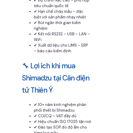
✔ Độ chính xác cao – phù hợp
tiêu chuẩn quốc tế
✔ Hạn chế cháy mẫu – đặc
biệt với sản phẩm nhạy nhiệt
✔ Rút ngắn thời gian kiểm
nghiệm
✔ Kết nối RS232 – USB – LAN –
WiFi
✔ Xuất dữ liệu cho LIMS – ERP
– báo cáo kiểm định
🔧 Lợi ích khi mua
Shimadzu tại Cân điện
tử Thiên Ý
✔ 10+ năm kinh nghiệm phân
phối thiết bị Shimadzu
✔ CO/CQ – VAT đầy đủ
✔ Hiệu chuẩn ISO 17025 tận nơi
✔ Đào tạo SOP đo độ ẩm cho
từng loại mẫu