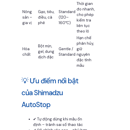
Thời gian
đo nhanh,
Nông
Gạo, tiêu,
Standard
cho phép
sản –
điều, cà
(120–
kiểm tra
gia vị
phê
160°C)
liên tục
theo lô
Hạn chế
phân hủy,
Bột mịn,
Hóa
Gentle /
giữ
gel, dung
chất
Standard
nguyên
dịch đặc
đặc tính
mẫu
💡 Ưu điểm nổi bật
của Shimadzu
AutoStop
✔ Tự động dừng khi mẫu ổn
định – tránh sai số thao tác