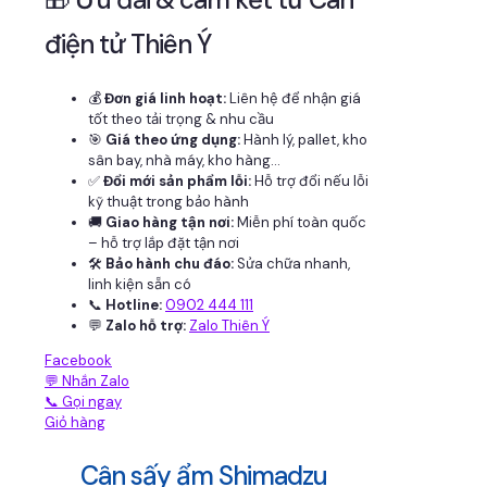
điện tử Thiên Ý
💰
Đơn giá linh hoạt:
Liên hệ để nhận giá
tốt theo tải trọng & nhu cầu
🎯
Giá theo ứng dụng:
Hành lý, pallet, kho
sân bay, nhà máy, kho hàng...
✅
Đổi mới sản phẩm lỗi:
Hỗ trợ đổi nếu lỗi
kỹ thuật trong bảo hành
🚚
Giao hàng tận nơi:
Miễn phí toàn quốc
– hỗ trợ lắp đặt tận nơi
🛠
Bảo hành chu đáo:
Sửa chữa nhanh,
linh kiện sẵn có
📞
Hotline:
0902 444 111
💬
Zalo hỗ trợ:
Zalo Thiên Ý
Facebook
💬 Nhắn Zalo
📞 Gọi ngay
Giỏ hàng
Cân sấy ẩm Shimadzu