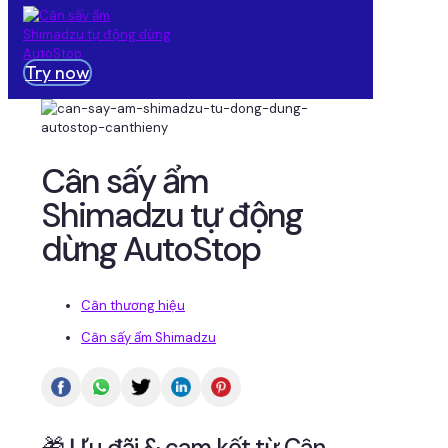
Try now
Cân sấy ẩm
Shimadzu tự động
dừng AutoStop
Cân thương hiệu
Cân sấy ẩm Shimadzu
🎁 Ưu đãi & cam kết từ Cân