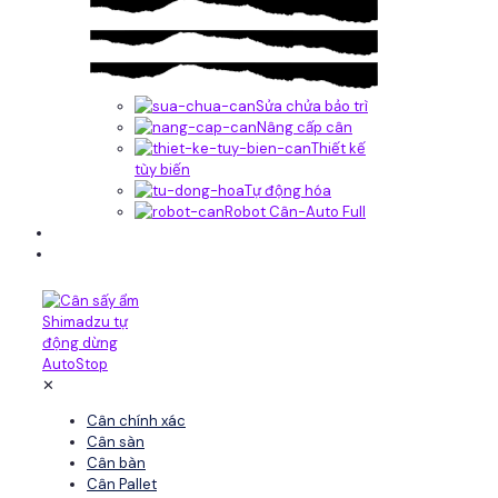
Sửa chửa bảo trì
Nâng cấp cân
Thiết kế
tùy biến
Tự động hóa
Robot Cân-Auto Full
Tin tức
Liên hệ
✕
Cân chính xác
Cân sàn
Cân bàn
Cân Pallet