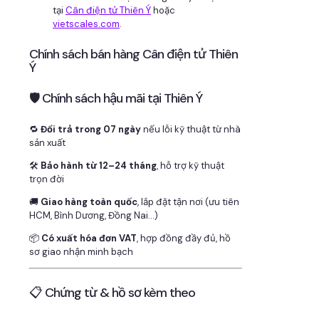
tại
Cân điện tử Thiên Ý
hoặc
vietscales.com
.
Chính sách bán hàng Cân điện tử Thiên
Ý
🛡 Chính sách hậu mãi tại Thiên Ý
🔁
Đổi trả trong 07 ngày
nếu lỗi kỹ thuật từ nhà
sản xuất
🛠
Bảo hành từ 12–24 tháng
, hỗ trợ kỹ thuật
trọn đời
🚚
Giao hàng toàn quốc
, lắp đặt tận nơi (ưu tiên
HCM, Bình Dương, Đồng Nai…)
📦
Có xuất hóa đơn VAT
, hợp đồng đầy đủ, hồ
sơ giao nhận minh bạch
📋 Chứng từ & hồ sơ kèm theo