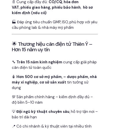
📄 Cung cấp đầy đủ:
CO/CQ
,
hóa đơn
VAT
,
phiếu giao hàng, phiếu bảo hành
,
hồ sơ
kiểm định (nếu có)
🏭 Đáp ứng tiêu chuẩn GMP, ISO, phù hợp với yêu
cầu phòng lab & nhà máy mỹ phẩm
🌟 Thương hiệu cân điện tử Thiên Ý –
Hơn 15 năm uy tín
🔧
Trên 15 năm kinh nghiệm
cung cấp giải pháp
cân điện tử toàn quốc
🧴
Hơn 500 cơ sở mỹ phẩm, – dược phẩm, nhà
máy xí nghiệp, cơ sở sản xuất
tin tưởng sử
dụng
💯 Sản phẩm chính hãng – kiểm định đầy đủ –
độ bền 5–10 năm
💡
Đội ngũ kỹ thuật chuyên sâu
, hỗ trợ tận nơi –
bảo trì dài hạn
📍 Có chi nhánh & kỹ thuật viên tại nhiều tỉnh