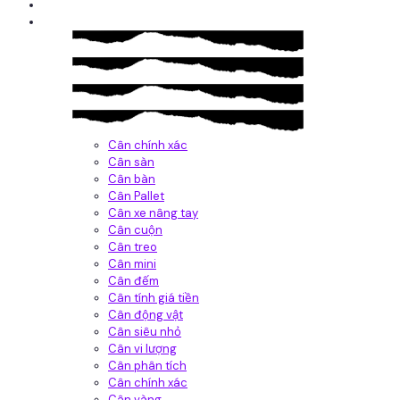
Giới thiệu
Sản Phẩm
Cân chính xác
Cân sàn
Cân bàn
Cân Pallet
Cân xe nâng tay
Cân cuộn
Cân treo
Cân mini
Cân đếm
Cân tính giá tiền
Cân động vật
Cân siêu nhỏ
Cân vi lượng
Cân phân tích
Cân chính xác
Cân vàng