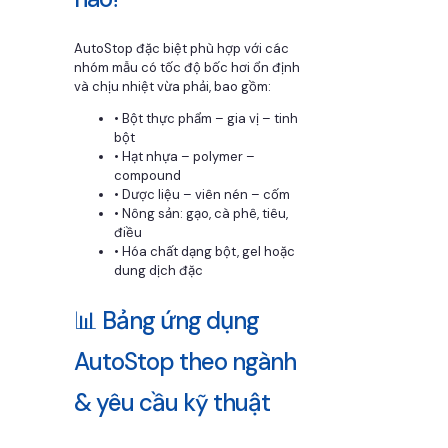
AutoStop đặc biệt phù hợp với các
nhóm mẫu có tốc độ bốc hơi ổn định
và chịu nhiệt vừa phải, bao gồm:
• Bột thực phẩm – gia vị – tinh
bột
• Hạt nhựa – polymer –
compound
• Dược liệu – viên nén – cốm
• Nông sản: gạo, cà phê, tiêu,
điều
• Hóa chất dạng bột, gel hoặc
dung dịch đặc
📊 Bảng ứng dụng
AutoStop theo ngành
& yêu cầu kỹ thuật