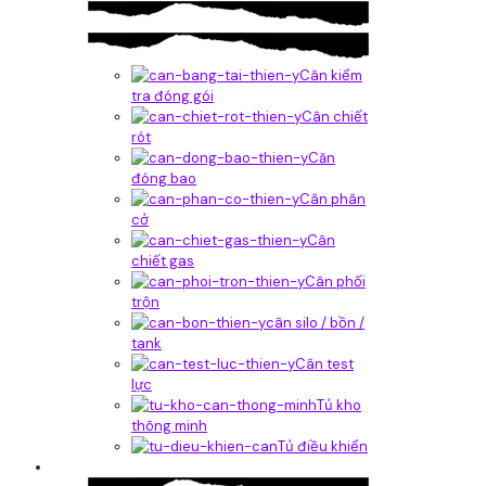
Cân kiểm
tra đóng gói
Cân chiết
rót
Căn
đóng bao
Cân phân
cở
Cân
chiết gas
Cân phối
trộn
cân silo / bồn /
tank
Cân test
lực
Tủ kho
thông minh
Tủ điều khiển
Phần mềm