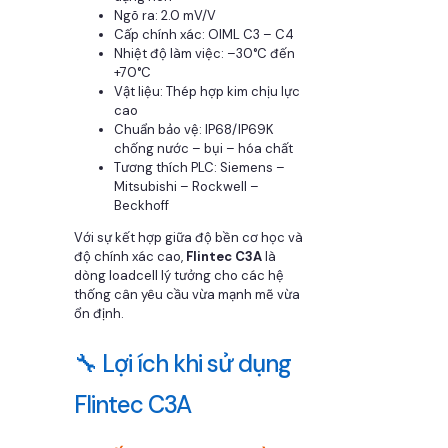
Ngõ ra: 2.0 mV/V
Cấp chính xác: OIML C3 – C4
Nhiệt độ làm việc: –30°C đến
+70°C
Vật liệu: Thép hợp kim chịu lực
cao
Chuẩn bảo vệ: IP68/IP69K
chống nước – bụi – hóa chất
Tương thích PLC: Siemens –
Mitsubishi – Rockwell –
Beckhoff
Với sự kết hợp giữa độ bền cơ học và
độ chính xác cao,
Flintec C3A
là
dòng loadcell lý tưởng cho các hệ
thống cân yêu cầu vừa mạnh mẽ vừa
ổn định.
🔧 Lợi ích khi sử dụng
Flintec C3A