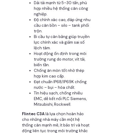
Dải tải mạnh từ 5–30 tấn, phù
hợp nhiều hệ thống cân công
nghiệp.
Độ chính xác cao, đáp ứng nhu
cầu cân bồn – silo – tank phối
trộn.
Bi cầu tự cân bằng giúp truyền
lực chính xác và giảm sai số
lệch tâm.
Hoạt động ổn định trong môi
trường rung do motor, vít tải,
biến tần.
Chống ăn mòn tốt nhờ thép
hợp kim cao cấp.
Đạt chuẩn IP68/IP69K chống
nước – bụi – hóa chất.
Tín hiệu sạch, chống nhiễu
EMC, dễ kết nối PLC Siemens,
Mitsubishi, Rockwell.
Flintec C3A
là lựa chọn hoàn hảo
cho những nhà máy cần một hệ
thống cân mạnh mẽ, ít bảo trì và hoạt
động liên tục trong môi trường khắc