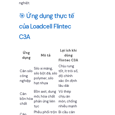
nghiệt.
🎯 Ứng dụng thực tế
của Loadcell Flintec
C3A
Lợi ích khi
Ứng
Mô tả
dùng
dụng
Flintec C3A
Chịu rung
Silo xi măng,
Cân silo
tốt, ít trôi số,
silo bột đá, silo
công
độ chính
polymer, silo
nghiệp
xác ổn định
hạt nhựa
lâu dài
Bồn axit, dung
Vỏ thép
Cân
môi, hóa chất
chịu ăn
bồn hóa
phản ứng liên
mòn, chống
chất
tục
nhiễu mạnh
Phễu phối trộn
Bi cầu cân
Cân