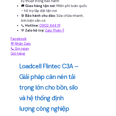
kỹ thuật trong bảo hành
🚚
Giao hàng tận nơi:
Miễn phí toàn quốc
– hỗ trợ lắp đặt tận nơi
🛠
Bảo hành chu đáo:
Sửa chữa nhanh,
linh kiện sẵn có
📞
Hotline:
0902 444 111
💬
Zalo hỗ trợ:
Zalo Thiên Ý
Facebook
💬 Nhắn Zalo
📞 Gọi ngay
Giỏ hàng
Loadcell Flintec C3A –
Giải pháp cân nén tải
trọng lớn cho bồn, silo
và hệ thống định
lượng công nghiệp