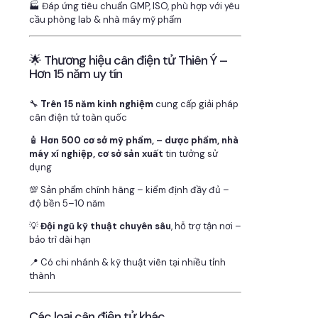
🏭 Đáp ứng tiêu chuẩn GMP, ISO, phù hợp với yêu
cầu phòng lab & nhà máy mỹ phẩm
🌟 Thương hiệu cân điện tử Thiên Ý –
Hơn 15 năm uy tín
🔧
Trên 15 năm kinh nghiệm
cung cấp giải pháp
cân điện tử toàn quốc
🧴
Hơn 500 cơ sở mỹ phẩm, – dược phẩm, nhà
máy xí nghiệp, cơ sở sản xuất
tin tưởng sử
dụng
💯 Sản phẩm chính hãng – kiểm định đầy đủ –
độ bền 5–10 năm
💡
Đội ngũ kỹ thuật chuyên sâu
, hỗ trợ tận nơi –
bảo trì dài hạn
📍 Có chi nhánh & kỹ thuật viên tại nhiều tỉnh
thành
Các loại cân điện tử khác