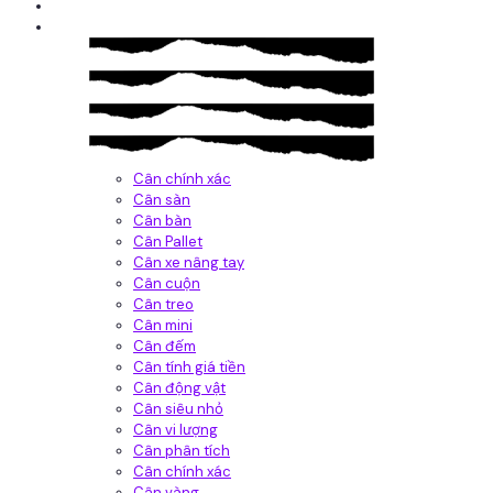
Giới thiệu
Sản Phẩm
Cân chính xác
Cân sàn
Cân bàn
Cân Pallet
Cân xe nâng tay
Cân cuộn
Cân treo
Cân mini
Cân đếm
Cân tính giá tiền
Cân động vật
Cân siêu nhỏ
Cân vi lượng
Cân phân tích
Cân chính xác
Cân vàng