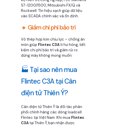
S7-1200/1500, Mitsubishi FX/Q và
Rockwell. Tín hiệu sạch giúp dữ liệu
vào SCADA chính xác và ổn định.
🔸 Giảm chi phí bảo trì
Vỏ thép hợp kim chịu lực – chống ăn
mòn giúp
Flintec C3A
ít hư hỏng, tiết
kiệm chi phí bảo trì và giảm rủi ro
dừng máy không mong muốn.
🏭 Tại sao nên mua
Flintec C3A tại Cân
điện tử Thiên Ý?
Cân điện tử Thiên Ý là đối tác phân
phối chính hãng các dòng loadcell
Flintec tại Việt Nam. Khi mua
Flintec
C3A
tại Thiên Ý, bạn nhận được: