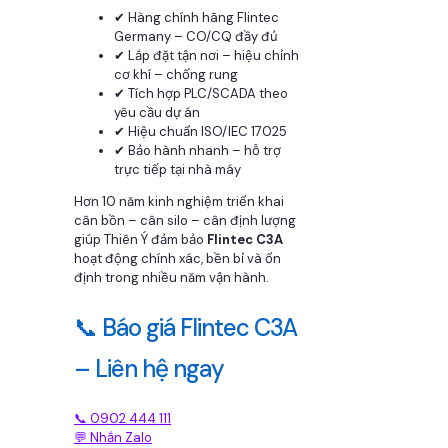
✔ Hàng chính hãng Flintec
Germany – CO/CQ đầy đủ
✔ Lắp đặt tận nơi – hiệu chỉnh
cơ khí – chống rung
✔ Tích hợp PLC/SCADA theo
yêu cầu dự án
✔ Hiệu chuẩn ISO/IEC 17025
✔ Bảo hành nhanh – hỗ trợ
trực tiếp tại nhà máy
Hơn 10 năm kinh nghiệm triển khai
cân bồn – cân silo – cân định lượng
giúp Thiên Ý đảm bảo
Flintec C3A
hoạt động chính xác, bền bỉ và ổn
định trong nhiều năm vận hành.
📞 Báo giá Flintec C3A
– Liên hệ ngay
📞 0902 444 111
💬 Nhắn Zalo