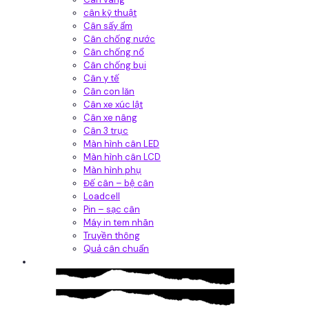
cân kỹ thuật
Cân sấy ẩm
Cân chống nước
Cân chống nổ
Cân chống bụi
Cân y tế
Cân con lăn
Cân xe xúc lật
Cân xe nâng
Cân 3 trục
Màn hình cân LED
Màn hình cân LCD
Màn hình phụ
Đế cân – bệ cân
Loadcell
Pin – sạc cân
Máy in tem nhãn
Truyền thông
Quả cân chuẩn
Hệ thống