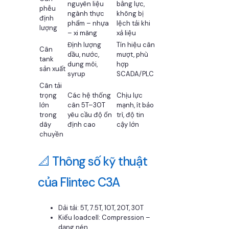
nguyên liệu
bằng lực,
phễu
ngành thực
không bị
định
phẩm – nhựa
lệch tải khi
lượng
– xi măng
xả liệu
Định lượng
Tín hiệu cân
Cân
dầu, nước,
mượt, phù
tank
dung môi,
hợp
sản xuất
syrup
SCADA/PLC
Cân tải
trọng
Các hệ thống
Chịu lực
lớn
cân 5T–30T
mạnh, ít bảo
trong
yêu cầu độ ổn
trì, độ tin
dây
định cao
cậy lớn
chuyền
📐 Thông số kỹ thuật
của Flintec C3A
Dải tải: 5T, 7.5T, 10T, 20T, 30T
Kiểu loadcell: Compression –
dạng nén