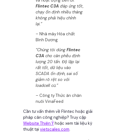
và hoạt động bền bỉ.
Flintec C3A
đáp ứng tốt,
chạy ổn định nhiều tháng
không phải hiệu chỉnh
lại.”
– Nhà máy Hóa chất
Bình Dương
“Chúng tôi dùng
Flintec
C3A
cho cân phễu định
lượng 20 tấn. Độ lặp lại
rất tốt, dữ liệu vào
SCADA ổn định, sai số
giảm rõ rệt so với
loadcell cũ.”
– Công ty Thức ăn chăn
nuôi VinaFeed
Cần tư vấn thêm về Flintec hoặc giải
pháp cân công nghiệp? Truy cập
Website Thiên Ý
hoặc xem tài liệu kỹ
thuật tại
vietscales.com
.