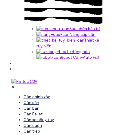
Sửa chửa bảo trì
Nâng cấp cân
Thiết kế
tùy biến
Tự động hóa
Robot Cân-Auto Full
Tin tức
Liên hệ
✕
Cân chính xác
Cân sàn
Cân bàn
Cân Pallet
Cân xe nâng tay
Cân cuộn
Cân treo