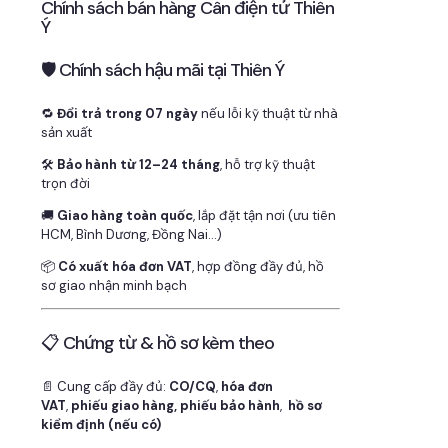
Chính sách bán hàng Cân điện tử Thiên
Ý
🛡 Chính sách hậu mãi tại Thiên Ý
🔁
Đổi trả trong 07 ngày
nếu lỗi kỹ thuật từ nhà
sản xuất
🛠
Bảo hành từ 12–24 tháng
, hỗ trợ kỹ thuật
trọn đời
🚚
Giao hàng toàn quốc
, lắp đặt tận nơi (ưu tiên
HCM, Bình Dương, Đồng Nai…)
📦
Có xuất hóa đơn VAT
, hợp đồng đầy đủ, hồ
sơ giao nhận minh bạch
📋 Chứng từ & hồ sơ kèm theo
📄 Cung cấp đầy đủ:
CO/CQ
,
hóa đơn
VAT
,
phiếu giao hàng, phiếu bảo hành
,
hồ sơ
kiểm định (nếu có)