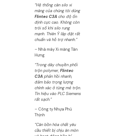
“Hệ thống cân silo xi
măng của chúng tôi dùng
Flintec C3A
cho độ ổn
định cực cao. Không còn
trôi số khi silo rung
mạnh. Thiên Ý lắp đặt rất
chuẩn và hỗ trợ nhanh.”
– Nhà máy Xi măng Tân
Hưng
“Trong dây chuyền phối
trộn polymer,
Flintec
C3A
phản hồi nhanh,
đảm bảo trọng lượng
chính xác ở từng mẻ trộn.
Tín hiệu vào PLC Siemens
rất sạch.”
– Công ty Nhựa Phú
Thịnh
“Cân bồn hóa chất yêu
cầu thiết bị chịu ăn mòn