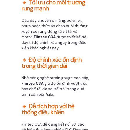
🔸 Tối ưu cho môi trường
rung mạnh
Các dây chuyền xi măng, polymer,
nhựa hoặc thức ăn chăn nuôi thường
xuyên có rung động từ vít tải và
motor.
Flintec C3A
được thiết kế để
duy trì độ chính xác ngay trong điều
kiện khắc nghiệt này.
🔸 Độ chính xác ổn định
trong thời gian dài
Nhờ công nghệ strain gauge cao cấp,
Flintec C3A
giữ độ ổn định vượt trội,
hạn chế tối đa sai số trôi trong quá
trình cân bồn/silo.
🔸 Dễ tích hợp với hệ
thống điều khiển
Flintec C3A dễ dàng kết nối với các
bộ hiển thị công nghiệp, PLC Siemens