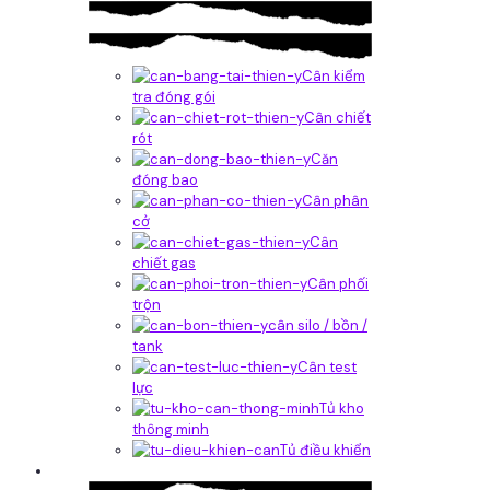
Cân kiểm
tra đóng gói
Cân chiết
rót
Căn
đóng bao
Cân phân
cở
Cân
chiết gas
Cân phối
trộn
cân silo / bồn /
tank
Cân test
lực
Tủ kho
thông minh
Tủ điều khiển
Phần mềm