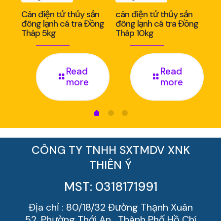
ản
Cân điện tử thủy sản
cân điện tử thủy sản
Câ
nh
đông lạnh cá tra Đồng
đông lạnh cá tra Đồng
đô
Tháp 5kg
Tháp 10kg
Th
Read
Read
more
more
CÔNG TY TNHH SXTMDV XNK
THIÊN Ý
MST: 0318171991
Địa chỉ : 80/18/32 Đường Thạnh Xuân
52 ,Phường Thới An , Thành Phố Hồ Chí