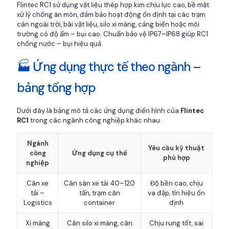
Flintec RC1 sử dụng vật liệu thép hợp kim chịu lực cao, bề mặt
xử lý chống ăn mòn, đảm bảo hoạt động ổn định tại các trạm
cân ngoài trời, bãi vật liệu, silo xi măng, cảng biển hoặc môi
trường có độ ẩm – bụi cao. Chuẩn bảo vệ IP67–IP68 giúp RC1
chống nước – bụi hiệu quả.
🏭 Ứng dụng thực tế theo ngành –
bảng tổng hợp
Dưới đây là bảng mô tả các ứng dụng điển hình của
Flintec
RC1
trong các ngành công nghiệp khác nhau.
Ngành
Yêu cầu kỹ thuật
công
Ứng dụng cụ thể
phù hợp
nghiệp
Cân xe
Cân sàn xe tải 40–120
Độ bền cao, chịu
tải –
tấn, trạm cân
va đập, tín hiệu ổn
Logistics
container
định
Xi măng
Cân silo xi măng, cân
Chịu rung tốt, sai