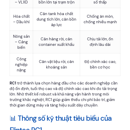
– VLXD
bồn lớn tại trạm trộn
số thấp
Cân tank hóa chất
Hóa chất
Chống ăn mòn,
dung tích lớn, cân bồn
– Dầu khí
chống nhiễu mạnh
áp lực
Nông sản
Cân hàng rời, cân
Chịu tải lớn, ổn
– Cảng
container xuất khẩu
định lâu dài
biển
Công
Cân vật liệu rời, cân
Độ chính xác cao,
nghiệp
khoáng sản
bền cơ học
nặng
RC1
trở thành lựa chọn hàng đầu cho các doanh nghiệp cần
độ ổn định, tuổi thọ cao và độ chính xác cao khi đo tải trọng
lớn. Nhờ thiết kế robust và khả năng vận hành trong môi
trường khắc nghiệt, RC1 giúp giảm thiểu chi phí bảo trì, giảm
thời gian dừng máy và tăng hiệu suất dây chuyền.
📊 Thông số kỹ thuật tiêu biểu của