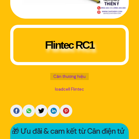
Flintec RC1
Cân thương hiệu
loadcell Flintec
🎁 Ưu đãi & cam kết từ Cân điện tử