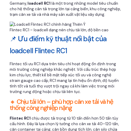
Germany,
loadcell RC1
là một trong những model tiêu chuẩn
cho hệ thống cân tải trọng lớn tại cảng biển, khu công nghiệp,
trạm cân xe tải và nhà máy sản xuất vật liệu xây dựng.
Flintec RC1 – loadcell dạng nén chịu tải lớn, độ bền cao
📌 Ưu điểm kỹ thuật nổi bật của
loadcell Flintec RC1
Flintec tối ưu RC1 dựa trên tiêu chí hoạt động ổn định trong
môi trường công nghiệp khắc nghiệt. Với cấu trúc thép hợp
kim chịu lực, thiết kế bề mặt tiếp xúc tối ưu và công nghệ
strain gauge cao cấp, RC1 mang lại tín hiệu ổn định, độ tuyến
tính tốt và tuổi thọ vượt trội ngay cả khi làm việc trong môi
trường rung động hoặc chịu tải liên tục.
🔸 Chịu tải lớn – phù hợp cân xe tải và hệ
thống công nghiệp nặng
Flintec RC1
chịu được tải trọng từ 10 tấn đến hơn 50 tấn tùy
cấu hình. Đây là lựa chọn lý tưởng cho cân xe tải 40–120 tấn,
cân container tại cảng, cân bồn dung tích lớn, cân silo chứa