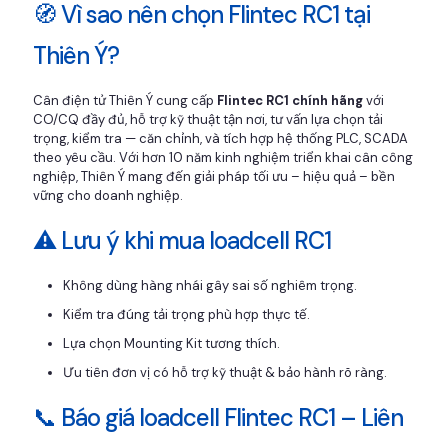
🧭 Vì sao nên chọn Flintec RC1 tại
Thiên Ý?
Cân điện tử Thiên Ý cung cấp
Flintec RC1 chính hãng
với
CO/CQ đầy đủ, hỗ trợ kỹ thuật tận nơi, tư vấn lựa chọn tải
trọng, kiểm tra — căn chỉnh, và tích hợp hệ thống PLC, SCADA
theo yêu cầu. Với hơn 10 năm kinh nghiệm triển khai cân công
nghiệp, Thiên Ý mang đến giải pháp tối ưu – hiệu quả – bền
vững cho doanh nghiệp.
⚠️ Lưu ý khi mua loadcell RC1
Không dùng hàng nhái gây sai số nghiêm trọng.
Kiểm tra đúng tải trọng phù hợp thực tế.
Lựa chọn Mounting Kit tương thích.
Ưu tiên đơn vị có hỗ trợ kỹ thuật & bảo hành rõ ràng.
📞 Báo giá loadcell Flintec RC1 – Liên