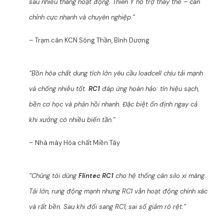
sau nhiều tháng hoạt động. Thiên Ý hỗ trợ thay thế – cân
chỉnh cực nhanh và chuyên nghiệp.”
– Trạm cân KCN Sóng Thần, Bình Dương
“Bồn hóa chất dung tích lớn yêu cầu loadcell chịu tải mạnh
và chống nhiễu tốt.
RC1
đáp ứng hoàn hảo: tín hiệu sạch,
bền cơ học và phản hồi nhanh. Đặc biệt ổn định ngay cả
khi xưởng có nhiều biến tần.”
– Nhà máy Hóa chất Miền Tây
“Chúng tôi dùng
Flintec RC1
cho hệ thống cân silo xi măng.
Tải lớn, rung động mạnh nhưng RC1 vẫn hoạt động chính xác
và rất bền. Sau khi đổi sang RC1, sai số giảm rõ rệt.”