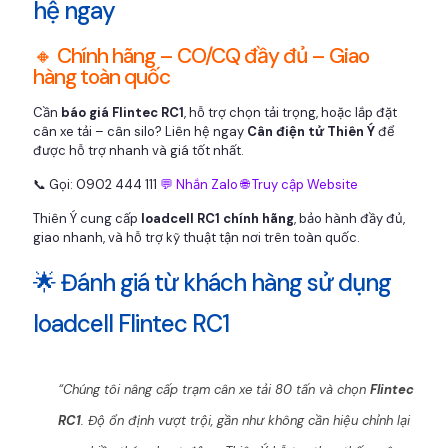
hệ ngay
🔸 Chính hãng – CO/CQ đầy đủ – Giao
hàng toàn quốc
Cần
báo giá Flintec RC1
, hỗ trợ chọn tải trọng, hoặc lắp đặt
cân xe tải – cân silo? Liên hệ ngay
Cân điện tử Thiên Ý
để
được hỗ trợ nhanh và giá tốt nhất.
📞 Gọi: 0902 444 111
💬 Nhắn Zalo
🌐 Truy cập Website
Thiên Ý cung cấp
loadcell RC1 chính hãng
, bảo hành đầy đủ,
giao nhanh, và hỗ trợ kỹ thuật tận nơi trên toàn quốc.
🌟 Đánh giá từ khách hàng sử dụng
loadcell Flintec RC1
“Chúng tôi nâng cấp trạm cân xe tải 80 tấn và chọn
Flintec
RC1
. Độ ổn định vượt trội, gần như không cần hiệu chỉnh lại