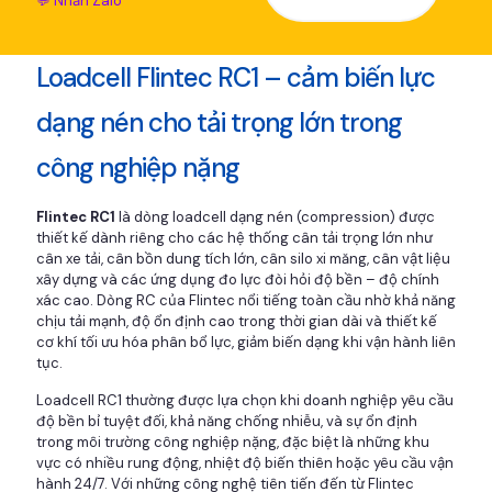
💬 Nhắn Zalo
Loadcell Flintec RC1 – cảm biến lực
dạng nén cho tải trọng lớn trong
công nghiệp nặng
Flintec RC1
là dòng loadcell dạng nén (compression) được
thiết kế dành riêng cho các hệ thống cân tải trọng lớn như
cân xe tải, cân bồn dung tích lớn, cân silo xi măng, cân vật liệu
xây dựng và các ứng dụng đo lực đòi hỏi độ bền – độ chính
xác cao. Dòng RC của Flintec nổi tiếng toàn cầu nhờ khả năng
chịu tải mạnh, độ ổn định cao trong thời gian dài và thiết kế
cơ khí tối ưu hóa phân bổ lực, giảm biến dạng khi vận hành liên
tục.
Loadcell RC1 thường được lựa chọn khi doanh nghiệp yêu cầu
độ bền bỉ tuyệt đối, khả năng chống nhiễu, và sự ổn định
trong môi trường công nghiệp nặng, đặc biệt là những khu
vực có nhiều rung động, nhiệt độ biến thiên hoặc yêu cầu vận
hành 24/7. Với những công nghệ tiên tiến đến từ Flintec