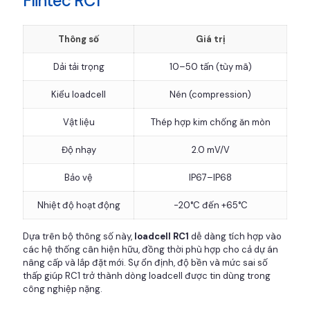
Flintec RC1
Thông số
Giá trị
Dải tải trọng
10–50 tấn (tùy mã)
Kiểu loadcell
Nén (compression)
Vật liệu
Thép hợp kim chống ăn mòn
Độ nhạy
2.0 mV/V
Bảo vệ
IP67–IP68
Nhiệt độ hoạt động
-20°C đến +65°C
Dựa trên bộ thông số này,
loadcell RC1
dễ dàng tích hợp vào
các hệ thống cân hiện hữu, đồng thời phù hợp cho cả dự án
nâng cấp và lắp đặt mới. Sự ổn định, độ bền và mức sai số
thấp giúp RC1 trở thành dòng loadcell được tin dùng trong
công nghiệp nặng.