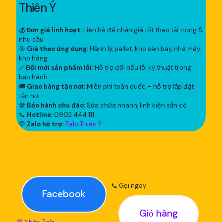
Thiên Ý
💰
Đơn giá linh hoạt:
Liên hệ để nhận giá tốt theo tải trọng &
nhu cầu
🎯
Giá theo ứng dụng:
Hành lý, pallet, kho sân bay, nhà máy,
kho hàng...
✅
Đổi mới sản phẩm lỗi:
Hỗ trợ đổi nếu lỗi kỹ thuật trong
bảo hành
🚚
Giao hàng tận nơi:
Miễn phí toàn quốc – hỗ trợ lắp đặt
tận nơi
🛠
Bảo hành chu đáo:
Sửa chữa nhanh, linh kiện sẵn có
📞
Hotline:
0902 444 111
💬
Zalo hỗ trợ:
Zalo Thiên Ý
📞 Gọi ngay
Facebook
Giỏ hàng