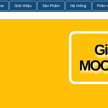
me
Giới thiệu
Sản Phẩm
Hệ thống
Phần
Gi
MOC6