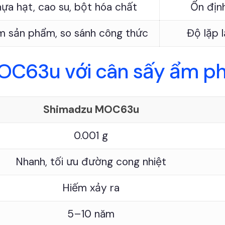
ựa hạt, cao su, bột hóa chất
Ổn định
m sản phẩm, so sánh công thức
Độ lặp l
OC63u với cân sấy ẩm p
Shimadzu MOC63u
0.001 g
Nhanh, tối ưu đường cong nhiệt
Hiếm xảy ra
5–10 năm