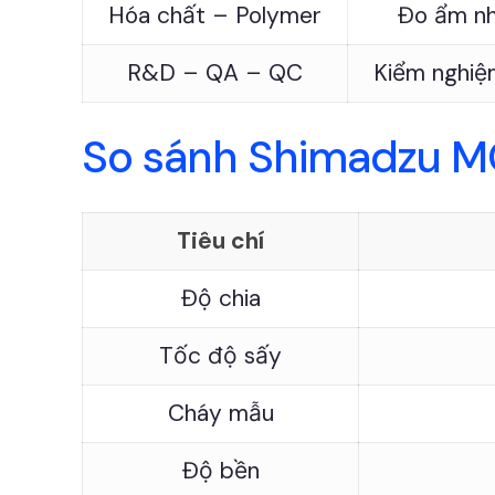
Hóa chất – Polymer
Đo ẩm nh
R&D – QA – QC
Kiểm nghiệ
So sánh Shimadzu M
Tiêu chí
Độ chia
Tốc độ sấy
Cháy mẫu
Độ bền