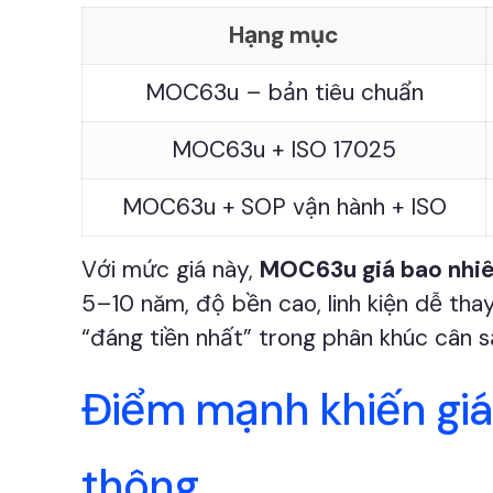
Hạng mục
MOC63u – bản tiêu chuẩn
MOC63u + ISO 17025
MOC63u + SOP vận hành + ISO
Với mức giá này,
MOC63u giá bao nhi
5–10 năm, độ bền cao, linh kiện dễ thay
“đáng tiền nhất” trong phân khúc cân 
Điểm mạnh khiến gi
thông