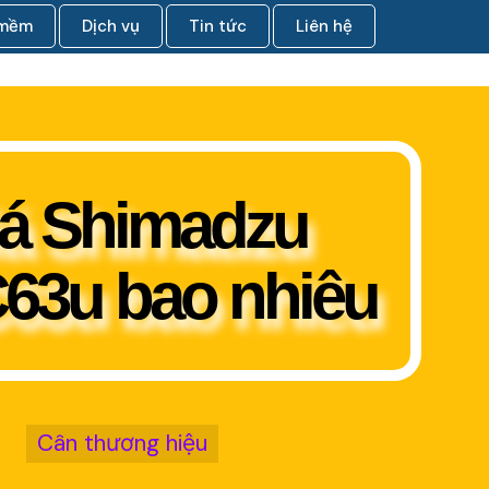
 mềm
Dịch vụ
Tin tức
Liên hệ
á Shimadzu
3u bao nhiêu
Cân thương hiệu