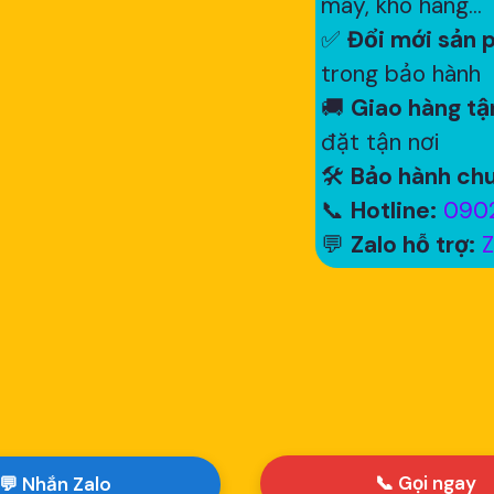
máy, kho hàng...
✅
Đổi mới sản p
trong bảo hành
🚚
Giao hàng tận
đặt tận nơi
🛠
Bảo hành chu
📞
Hotline:
0902
💬
Zalo hỗ trợ:
Z
📞 Gọi ngay
💬 Nhắn Zalo