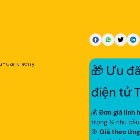
🎁 Ưu đã
điện tử 
💰
Đơn giá linh 
trọng & nhu cầu
🎯
Giá theo ứng