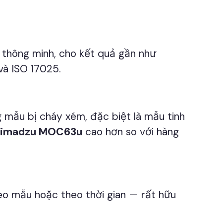
 thông minh, cho kết quả gần như
 và ISO 17025.
g mẫu bị cháy xém, đặc biệt là mẫu tinh
himadzu MOC63u
cao hơn so với hàng
theo mẫu hoặc theo thời gian — rất hữu