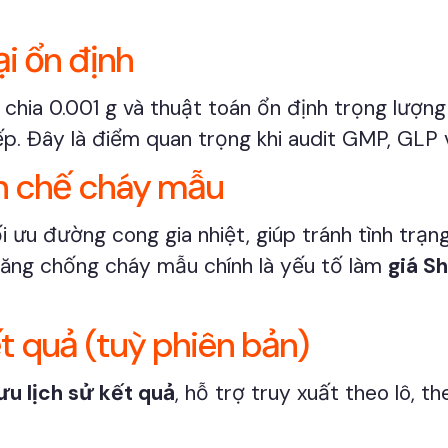
ại ổn định
chia 0.001 g và thuật toán ổn định trọng lượng
 tiếp. Đây là điểm quan trọng khi audit GMP, GLP
ạn chế cháy mẫu
 ưu đường cong gia nhiệt, giúp tránh tình trạn
năng chống cháy mẫu chính là yếu tố làm
giá S
t quả (tuỳ phiên bản)
ưu lịch sử kết quả
, hỗ trợ truy xuất theo lô, 