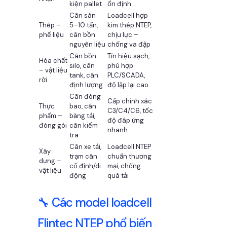
kiện pallet
ổn định
Cân sàn
Loadcell hợp
Thép –
5–10 tấn,
kim thép NTEP,
phế liệu
cân bồn
chịu lực –
nguyên liệu
chống va đập
Cân bồn
Tín hiệu sạch,
Hóa chất
silo, cân
phù hợp
– vật liệu
tank, cân
PLC/SCADA,
rời
định lượng
độ lặp lại cao
Cân đóng
Cấp chính xác
Thực
bao, cân
C3/C4/C6, tốc
phẩm –
băng tải,
độ đáp ứng
đóng gói
cân kiểm
nhanh
tra
Cân xe tải,
Loadcell NTEP
Xây
trạm cân
chuẩn thương
dựng –
cố định/di
mại, chống
vật liệu
động
quá tải
🔧 Các model loadcell
Flintec NTEP phổ biến