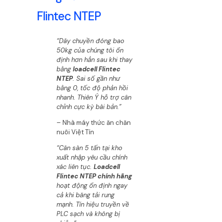
Flintec NTEP
“Dây chuyền đóng bao
50kg của chúng tôi ổn
định hơn hẳn sau khi thay
bằng
loadcell Flintec
NTEP
. Sai số gần như
bằng 0, tốc độ phản hồi
nhanh. Thiên Ý hỗ trợ cân
chỉnh cực kỳ bài bản.”
– Nhà máy thức ăn chăn
nuôi Việt Tín
“Cân sàn 5 tấn tại kho
xuất nhập yêu cầu chính
xác liên tục.
Loadcell
Flintec NTEP chính hãng
hoạt động ổn định ngay
cả khi băng tải rung
mạnh. Tín hiệu truyền về
PLC sạch và không bị