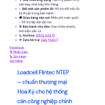
sân bay, nhà máy, kho hàng...
✅
Đổi mới sản phẩm lỗi:
Hỗ trợ đổi nếu lỗi
kỹ thuật trong bảo hành
🚚
Giao hàng tận nơi:
Miễn phí toàn quốc
– hỗ trợ lắp đặt tận nơi
🛠
Bảo hành chu đáo:
Sửa chữa nhanh,
linh kiện sẵn có
📞
Hotline:
0902 444 111
💬
Zalo hỗ trợ:
Zalo Thiên Ý
Facebook
💬 Nhắn Zalo
📞 Gọi ngay
Giỏ hàng
Loadcell Flintec NTEP
– chuẩn thương mại
Hoa Kỳ cho hệ thống
cân công nghiệp chính