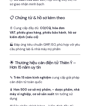
sơ giao nhận minh bạch
📋 Chứng từ & hồ sơ kèm theo
📄 Cung cấp đầy đủ:
CO/CQ
,
hóa đơn
VAT
,
phiếu giao hàng, phiếu bảo hành
,
hồ sơ
kiểm định (nếu có)
🏭 Đáp ứng tiêu chuẩn GMP, ISO, phù hợp với yêu
cầu phòng lab & nhà máy mỹ phẩm
🌟 Thương hiệu cân điện tử Thiên Ý –
Hơn 15 năm uy tín
🔧
Trên 15 năm kinh nghiệm
cung cấp giải pháp
cân điện tử toàn quốc
🧴
Hơn 500 cơ sở mỹ phẩm, – dược phẩm, nhà
máy xí nghiệp, cơ sở sản xuất
tin tưởng sử
dụng