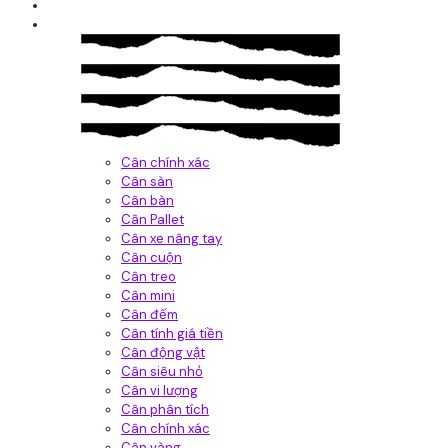
Giới thiệu
Sản Phẩm
Cân chính xác
Cân sàn
Cân bàn
Cân Pallet
Cân xe nâng tay
Cân cuộn
Cân treo
Cân mini
Cân đếm
Cân tính giá tiền
Cân động vật
Cân siêu nhỏ
Cân vi lượng
Cân phân tích
Cân chính xác
Cân vàng