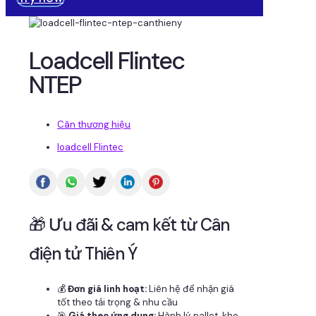
Loadcell Flintec
NTEP
Cân thương hiệu
loadcell Flintec
🎁 Ưu đãi & cam kết từ Cân
điện tử Thiên Ý
💰
Đơn giá linh hoạt:
Liên hệ để nhận giá
tốt theo tải trọng & nhu cầu
🎯
Giá theo ứng dụng:
Hành lý, pallet, kho