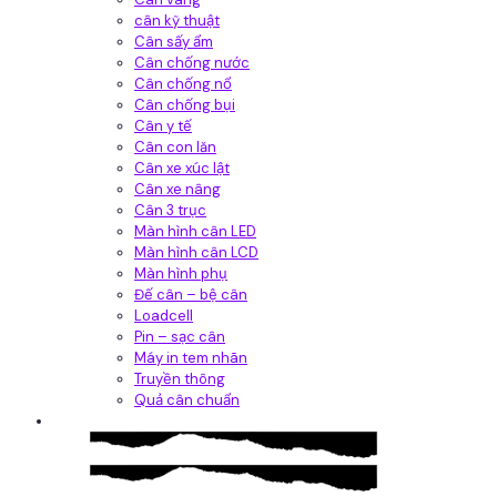
cân kỹ thuật
Cân sấy ẩm
Cân chống nước
Cân chống nổ
Cân chống bụi
Cân y tế
Cân con lăn
Cân xe xúc lật
Cân xe nâng
Cân 3 trục
Màn hình cân LED
Màn hình cân LCD
Màn hình phụ
Đế cân – bệ cân
Loadcell
Pin – sạc cân
Máy in tem nhãn
Truyền thông
Quả cân chuẩn
Hệ thống