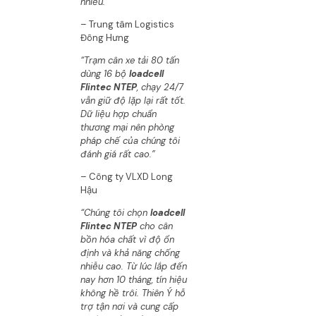
nhiễu.”
– Trung tâm Logistics
Đông Hưng
“Trạm cân xe tải 80 tấn
dùng 16 bộ
loadcell
Flintec NTEP
, chạy 24/7
vẫn giữ độ lặp lại rất tốt.
Dữ liệu hợp chuẩn
thương mại nên phòng
pháp chế của chúng tôi
đánh giá rất cao.”
– Công ty VLXD Long
Hậu
“Chúng tôi chọn
loadcell
Flintec NTEP
cho cân
bồn hóa chất vì độ ổn
định và khả năng chống
nhiễu cao. Từ lúc lắp đến
nay hơn 10 tháng, tín hiệu
không hề trôi. Thiên Ý hỗ
trợ tận nơi và cung cấp