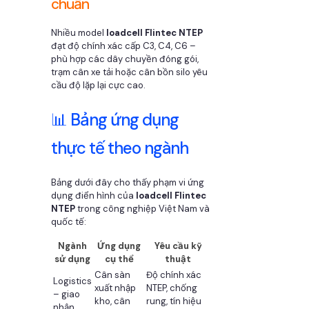
chuẩn
Nhiều model
loadcell Flintec NTEP
đạt độ chính xác cấp C3, C4, C6 –
phù hợp các dây chuyền đóng gói,
trạm cân xe tải hoặc cân bồn silo yêu
cầu độ lặp lại cực cao.
📊 Bảng ứng dụng
thực tế theo ngành
Bảng dưới đây cho thấy phạm vi ứng
dụng điển hình của
loadcell Flintec
NTEP
trong công nghiệp Việt Nam và
quốc tế:
Ngành
Ứng dụng
Yêu cầu kỹ
sử dụng
cụ thể
thuật
Cân sàn
Độ chính xác
Logistics
xuất nhập
NTEP, chống
– giao
kho, cân
rung, tín hiệu
nhận