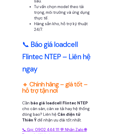
sâu.
Tư vấn chọn model theo tải
trọng, môi trường và ứng dụng
thực tế.
Hàng sẵn kho, hỗ trợ kỹ thuật
24/7.
📞 Báo giá loadcell
Flintec NTEP – Liên hệ
ngay
🔸 Chính hãng – giá tốt –
hỗ trợ tận nơi
Cần
báo giá loadcell Flintec NTEP
cho cân sàn, cân xe tải hay hệ thống
đóng bao? Liên hệ
Cân điện tử
Thiên Ý
để nhận ưu đãi tốt nhất.
📞 Gọi: 0902 444 111
💬 Nhắn Zalo
🌐