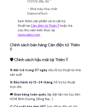
CO/CQ đầy đủ.”
– Nhà máy Hóa chất
DiamondTech
Xem thêm sản phẩm và tư vấn kỹ
thuật tại
Cân điện tử Thiên Ý
hoặc tra
cứu thư viện kiến thức tại
vietscales.com
.
Chính sách bán hàng Cân điện tử Thiên
Ý
🛡 Chính sách hậu mãi tại Thiên Ý
🔁
Đổi trả trong 07 ngày
nếu lỗi kỹ thuật từ nhà
sản xuất
🛠
Bảo hành từ 12–24 tháng
, hỗ trợ kỹ thuật
trọn đời
🚚
Giao hàng toàn quốc
, lắp đặt tận nơi (ưu tiên
HCM, Bình Dương, Đồng Nai…)
📦
Có xuất hóa đơn VAT
, hợp đồng đầy đủ, hồ