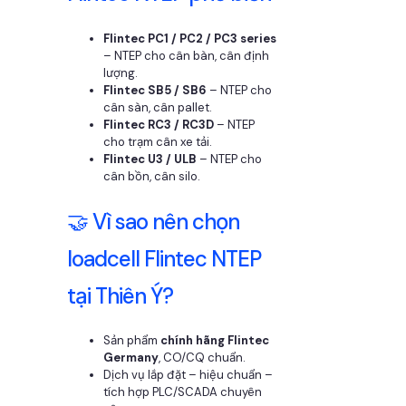
Flintec PC1 / PC2 / PC3 series
– NTEP cho cân bàn, cân định
lượng.
Flintec SB5 / SB6
– NTEP cho
cân sàn, cân pallet.
Flintec RC3 / RC3D
– NTEP
cho trạm cân xe tải.
Flintec U3 / ULB
– NTEP cho
cân bồn, cân silo.
🤝 Vì sao nên chọn
loadcell Flintec NTEP
tại Thiên Ý?
Sản phẩm
chính hãng Flintec
Germany
, CO/CQ chuẩn.
Dịch vụ lắp đặt – hiệu chuẩn –
tích hợp PLC/SCADA chuyên