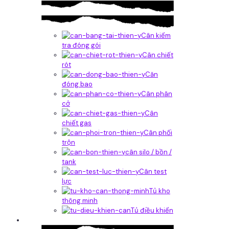
Cân kiểm
tra đóng gói
Cân chiết
rót
Căn
đóng bao
Cân phân
cở
Cân
chiết gas
Cân phối
trộn
cân silo / bồn /
tank
Cân test
lực
Tủ kho
thông minh
Tủ điều khiển
Phần mềm