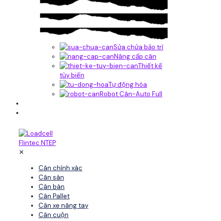
Sửa chửa bảo trì
Nâng cấp cân
Thiết kế
tùy biến
Tự động hóa
Robot Cân-Auto Full
Tin tức
Liên hệ
✕
Cân chính xác
Cân sàn
Cân bàn
Cân Pallet
Cân xe nâng tay
Cân cuộn