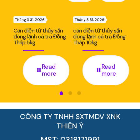
Tháng 3 31, 2026
Tháng 3 31, 2026
Thá
ản
Cân điện tử thủy sản
cân điện tử thủy sản
Câ
nh
đông lạnh cá tra Đồng
đông lạnh cá tra Đồng
đô
Tháp 5kg
Tháp 10kg
Th
Read
Read
more
more
CÔNG TY TNHH SXTMDV XNK
THIÊN Ý
MST: 0318171991