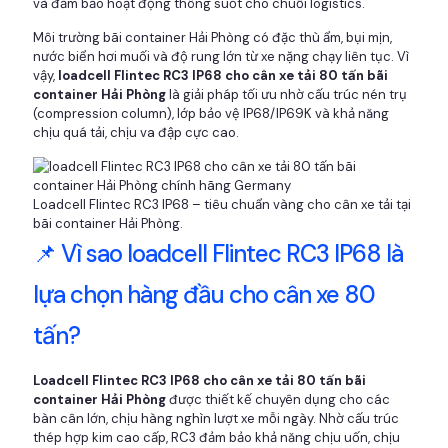
và đảm bảo hoạt động thông suốt cho chuỗi logistics.
Môi trường bãi container Hải Phòng có đặc thù ẩm, bụi mịn,
nước biển hơi muối và độ rung lớn từ xe nặng chạy liên tục. Vì
vậy,
loadcell Flintec RC3 IP68 cho cân xe tải 80 tấn bãi
container Hải Phòng
là giải pháp tối ưu nhờ cấu trúc nén trụ
(compression column), lớp bảo vệ IP68/IP69K và khả năng
chịu quá tải, chịu va đập cực cao.
Loadcell Flintec RC3 IP68 – tiêu chuẩn vàng cho cân xe tải tại
bãi container Hải Phòng.
📌 Vì sao loadcell Flintec RC3 IP68 là
lựa chọn hàng đầu cho cân xe 80
tấn?
Loadcell Flintec RC3 IP68 cho cân xe tải 80 tấn bãi
container Hải Phòng
được thiết kế chuyên dụng cho các
bàn cân lớn, chịu hàng nghìn lượt xe mỗi ngày. Nhờ cấu trúc
thép hợp kim cao cấp, RC3 đảm bảo khả năng chịu uốn, chịu