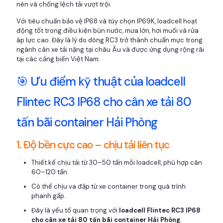
nén và chống lệch tải vượt trội.
Với tiêu chuẩn bảo vệ IP68 và tùy chọn IP69K, loadcell hoạt
động tốt trong điều kiện bùn nước, mưa lớn, hơi muối và rửa
áp lực cao. Đây là lý do dòng RC3 trở thành chuẩn mực trong
ngành cân xe tải nặng tại châu Âu và được ứng dụng rộng rãi
tại các cảng biển Việt Nam.
🎯 Ưu điểm kỹ thuật của loadcell
Flintec RC3 IP68 cho cân xe tải 80
tấn bãi container Hải Phòng
1. Độ bền cực cao – chịu tải liên tục
Thiết kế chịu tải từ 30–50 tấn mỗi loadcell, phù hợp cân
60–120 tấn.
Có thể chịu va đập từ xe container trong quá trình
phanh gấp.
Đây là yếu tố quan trọng với
loadcell Flintec RC3 IP68
cho cân xe tải 80 tấn bãi container Hải Phòng
.