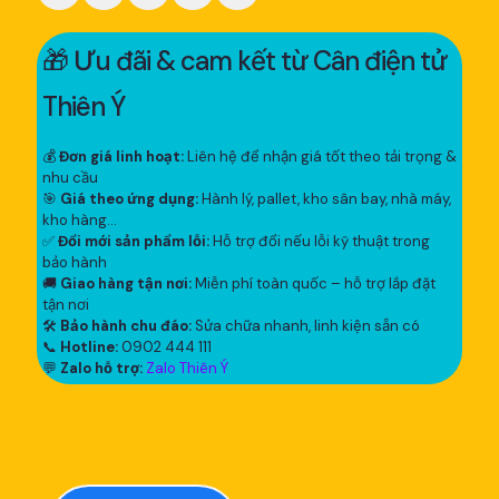
🎁 Ưu đãi & cam kết từ Cân điện tử
Thiên Ý
💰
Đơn giá linh hoạt:
Liên hệ để nhận giá tốt theo tải trọng &
nhu cầu
🎯
Giá theo ứng dụng:
Hành lý, pallet, kho sân bay, nhà máy,
kho hàng...
✅
Đổi mới sản phẩm lỗi:
Hỗ trợ đổi nếu lỗi kỹ thuật trong
bảo hành
🚚
Giao hàng tận nơi:
Miễn phí toàn quốc – hỗ trợ lắp đặt
tận nơi
🛠
Bảo hành chu đáo:
Sửa chữa nhanh, linh kiện sẵn có
📞
Hotline:
0902 444 111
💬
Zalo hỗ trợ:
Zalo Thiên Ý