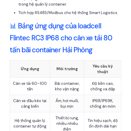
trong hệ quản lý container.
Tích hợp RS485/Modbus cho hệ thống Smart Logistics.
📊 Bảng ứng dụng của loadcell
Flintec RC3 IP68 cho cân xe tải 80
tấn bãi container Hải Phòng
Yêu cầu kỹ
Ứng dụng
Môi trường
thuật
Cân xe tải 60–100
Bãi container,
Độ bền cao,
tấn
kho vận nặng
chống va đập
Cân xe đầu kéo tại
Ẩm, hơi muối,
IP68/IP69K,
cảng biển
bụi mịn
chống ăn mòn
Thiết bị rung,
Hệ thống quản lý
Tín hiệu sạch, độ
nhiều nhiễu
container tự động
ổn định dài hạn
điện