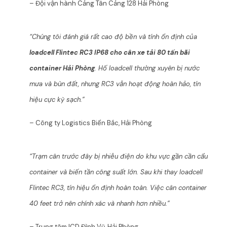
– Đội vận hành Cảng Tân Cảng 128 Hải Phòng
“Chúng tôi đánh giá rất cao độ bền và tính ổn định của
loadcell Flintec RC3 IP68 cho cân xe tải 80 tấn bãi
container Hải Phòng
. Hố loadcell thường xuyên bị nước
mưa và bùn đất, nhưng RC3 vẫn hoạt động hoàn hảo, tín
hiệu cực kỳ sạch.”
– Công ty Logistics Biển Bắc, Hải Phòng
“Trạm cân trước đây bị nhiễu điện do khu vực gần cần cẩu
container và biến tần công suất lớn. Sau khi thay loadcell
Flintec RC3, tín hiệu ổn định hoàn toàn. Việc cân container
40 feet trở nên chính xác và nhanh hơn nhiều.”
– Trung tâm ICD Đình Vũ, Hải Phòng