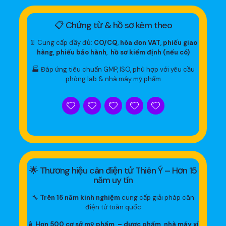
📋 Chứng từ & hồ sơ kèm theo
📄 Cung cấp đầy đủ:
CO/CQ
,
hóa đơn VAT
,
phiếu giao
hàng, phiếu bảo hành
,
hồ sơ kiểm định (nếu có)
🏭 Đáp ứng tiêu chuẩn GMP, ISO, phù hợp với yêu cầu
phòng lab & nhà máy mỹ phẩm
🌟 Thương hiệu cân điện tử Thiên Ý – Hơn 15
năm uy tín
🔧
Trên 15 năm kinh nghiệm
cung cấp giải pháp cân
điện tử toàn quốc
🧴
Hơn 500 cơ sở mỹ phẩm, – dược phẩm, nhà máy xí