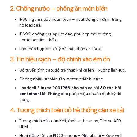
2. Chống nước – chống ăn mòn biển
IP68: ngâm nước hoàn toàn – hoạt động ổn định trong
hố loadcell.
IP69K: chống rửa áp lực cao, phù hợp môi trường
container ẩm – bẩn.
Lớp thép hợp kim xử lý bề mặt chống rỉ tối ưu.
3. Tín hiệu sạch – độ chính xác êm ổn
Độ tuyến tính cao, độ trễ thấp khi xe lên – xuống liên tục.
Chống nhiễu từ biến tần, motor, thiết bị cảng.
Loadcell Flintec RC3 IP68 cho cân xe tải 80 tấn bãi
container Hải Phòng
cho phép hiệu chuẩn định kỳ dễ
dàng.
4. Tương thích toàn bộ hệ thống cân xe tải
Tương thích đầu cân Keli, Yaohua, Laumas, Flintec AED,
HBM…
Hoạt động tốt với PLC Siemens – Mitsubishi – Rockwell