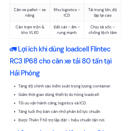
Cân xe pallet – xe
Khu logistics –
Tải trọng lớn, độ
nâng
ICD
lặp lại cao
Cân trạm trộn &
Đất cát – ẩm –
Chịu tải sốc –
kho VLXD
rung mạnh
chống lệch tâm
🚛 Lợi ích khi dùng loadcell Flintec
RC3 IP68 cho cân xe tải 80 tấn tại
Hải Phòng
Tăng độ chính xác kiểm soát trọng lượng container.
Giảm thời gian dừng thiết bị do hỏng loadcell.
Tối ưu vận hành cảng, logistics và ICD.
Tăng tuổi thọ bàn cân nhờ phân bổ lực chuẩn.
Được Thiên Ý hỗ trợ lắp đặt – hiệu chuẩn tận nơi.