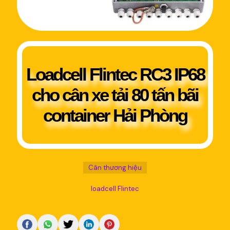
Loadcell Flintec RC3 IP68
cho cân xe tải 80 tấn bãi
container Hải Phòng
Cân thương hiệu
loadcell Flintec