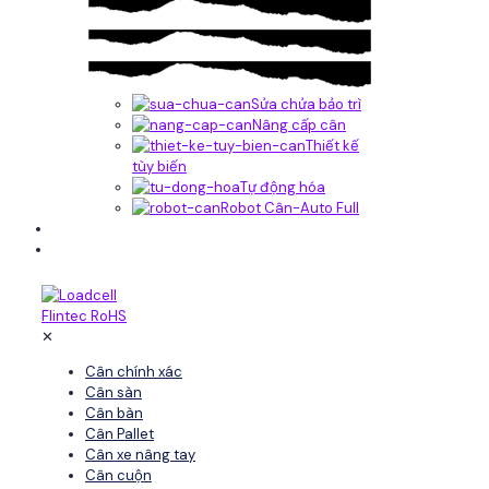
Sửa chửa bảo trì
Nâng cấp cân
Thiết kế
tùy biến
Tự động hóa
Robot Cân-Auto Full
Tin tức
Liên hệ
✕
Cân chính xác
Cân sàn
Cân bàn
Cân Pallet
Cân xe nâng tay
Cân cuộn