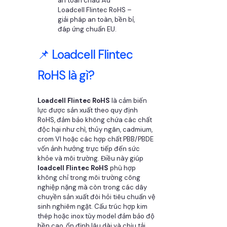
Loadcell Flintec RoHS –
giải pháp an toàn, bền bỉ,
đáp ứng chuẩn EU.
📌 Loadcell Flintec
RoHS là gì?
Loadcell Flintec RoHS
là cảm biến
lực được sản xuất theo quy định
RoHS, đảm bảo không chứa các chất
độc hại như chì, thủy ngân, cadmium,
crom VI hoặc các hợp chất PBB/PBDE
vốn ảnh hưởng trực tiếp đến sức
khỏe và môi trường. Điều này giúp
loadcell Flintec RoHS
phù hợp
không chỉ trong môi trường công
nghiệp nặng mà còn trong các dây
chuyền sản xuất đòi hỏi tiêu chuẩn vệ
sinh nghiêm ngặt. Cấu trúc hợp kim
thép hoặc inox tùy model đảm bảo độ
bền cao, ổn định lâu dài và chịu tải