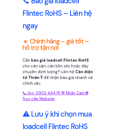
📞 Báo giá loadcell
Flintec RoHS – Liên hệ
ngay
🔸 Chính hãng – giá tốt –
hỗ trợ tận nơi
Cần
báo giá loadcell Flintec RoHS
cho cân sàn, cân bồn silo hoặc dây
chuyền định lượng? Liên hệ
Cân điện
tử Thiên Ý
để nhận báo giá nhanh và
chính xác.
📞 Gọi: 0902 444 111
💬 Nhắn Zalo
🌐
Truy cập Website
⚠️ Lưu ý khi chọn mua
loadcell Flintec RoHS