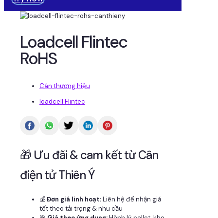
Loadcell Flintec
RoHS
Cân thương hiệu
loadcell Flintec
🎁 Ưu đãi & cam kết từ Cân
điện tử Thiên Ý
💰
Đơn giá linh hoạt:
Liên hệ để nhận giá
tốt theo tải trọng & nhu cầu
🎯
Giá theo ứng dụng:
Hành lý, pallet, kho