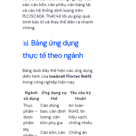
sàn, cân bồn, cân phễu, cân băng tải
và các hệ thống định lượng trên
PLC/SCADA. Thiết kế tối ưu giúp quá
trình bảo trì và thay thế diễn ra nhanh
chóng.
📊 Bảng ứng dụng
thực tế theo ngành
Bảng dưới đây thể hiện các ứng dụng
điển hình của
loadcell Flintec RoHS
trong công nghiệp hiện nay:
Ngành
Ứng dụng cụ
Yêu cầu kỹ
sử dụng
thể
thuật
Thực
Cân đóng
An toàn
phẩm –
bao, cân định
RoHS, tín
dược
lượng, cân
hiệu sạch,
phẩm
bồn phụ gia
chống nhiễu
Mỹ
Cân bồn, cân
Chống ăn
phẩm –