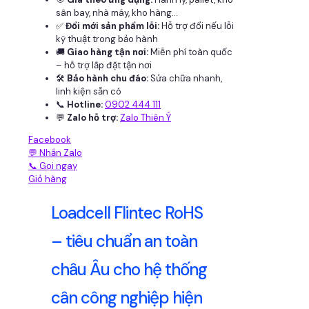
sân bay, nhà máy, kho hàng...
✅
Đổi mới sản phẩm lỗi:
Hỗ trợ đổi nếu lỗi
kỹ thuật trong bảo hành
🚚
Giao hàng tận nơi:
Miễn phí toàn quốc
– hỗ trợ lắp đặt tận nơi
🛠
Bảo hành chu đáo:
Sửa chữa nhanh,
linh kiện sẵn có
📞
Hotline:
0902 444 111
💬
Zalo hỗ trợ:
Zalo Thiên Ý
Facebook
💬 Nhắn Zalo
📞 Gọi ngay
Giỏ hàng
Loadcell Flintec RoHS
– tiêu chuẩn an toàn
châu Âu cho hệ thống
cân công nghiệp hiện