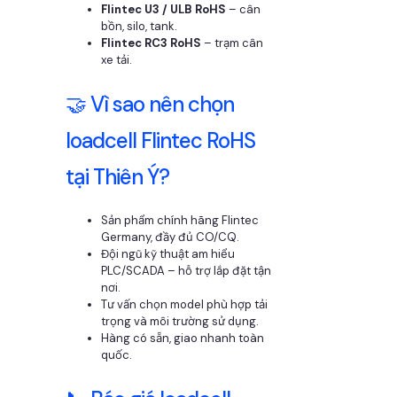
Flintec U3 / ULB RoHS
– cân
bồn, silo, tank.
Flintec RC3 RoHS
– trạm cân
xe tải.
🤝 Vì sao nên chọn
loadcell Flintec RoHS
tại Thiên Ý?
Sản phẩm chính hãng Flintec
Germany, đầy đủ CO/CQ.
Đội ngũ kỹ thuật am hiểu
PLC/SCADA – hỗ trợ lắp đặt tận
nơi.
Tư vấn chọn model phù hợp tải
trọng và môi trường sử dụng.
Hàng có sẵn, giao nhanh toàn
quốc.