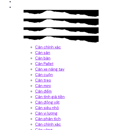
Giới thiệu
Sản Phẩm
Cân chính xác
Cân sàn
Cân bàn
Cân Pallet
Cân xe nâng tay
Cân cuộn
Cân treo
Cân mini
Cân đếm
Cân tính giá tiền
Cân động vật
Cân siêu nhỏ
Cân vi lượng
Cân phân tích
Cân chính xác
Cân vàng