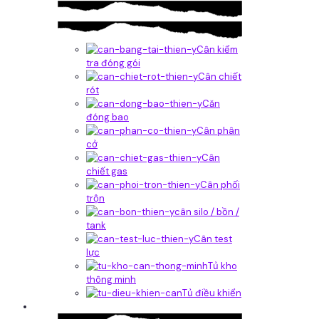
Cân kiểm
tra đóng gói
Cân chiết
rót
Căn
đóng bao
Cân phân
cở
Cân
chiết gas
Cân phối
trộn
cân silo / bồn /
tank
Cân test
lực
Tủ kho
thông minh
Tủ điều khiển
Phần mềm