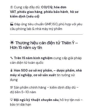
📄 Cung cấp đầy đủ:
CO/CQ
,
hóa đơn
VAT
,
phiếu giao hàng, phiếu bảo hành
,
hồ sơ
kiểm định (nếu có)
🏭 Đáp ứng tiêu chuẩn GMP, ISO, phù hợp với yêu
cầu phòng lab & nhà máy mỹ phẩm
🌟 Thương hiệu cân điện tử Thiên Ý –
Hơn 15 năm uy tín
🔧
Trên 15 năm kinh nghiệm
cung cấp giải pháp
cân điện tử toàn quốc
🧴
Hơn 500 cơ sở mỹ phẩm, – dược phẩm, nhà
máy xí nghiệp, cơ sở sản xuất
tin tưởng sử
dụng
💯 Sản phẩm chính hãng – kiểm định đầy đủ –
độ bền 5–10 năm
💡
Đội ngũ kỹ thuật chuyên sâu
, hỗ trợ tận nơi –
bảo trì dài hạn