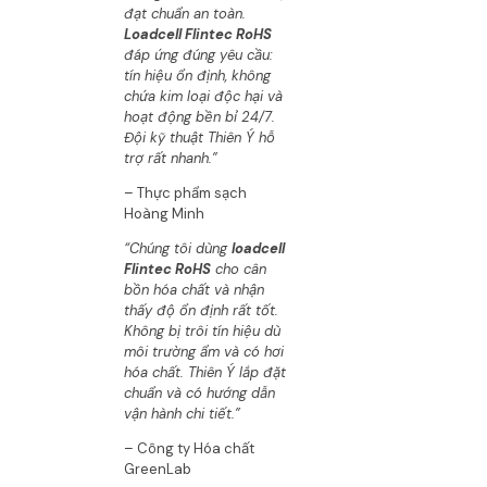
đạt chuẩn an toàn.
Loadcell Flintec RoHS
đáp ứng đúng yêu cầu:
tín hiệu ổn định, không
chứa kim loại độc hại và
hoạt động bền bỉ 24/7.
Đội kỹ thuật Thiên Ý hỗ
trợ rất nhanh.”
– Thực phẩm sạch
Hoàng Minh
“Chúng tôi dùng
loadcell
Flintec RoHS
cho cân
bồn hóa chất và nhận
thấy độ ổn định rất tốt.
Không bị trôi tín hiệu dù
môi trường ẩm và có hơi
hóa chất. Thiên Ý lắp đặt
chuẩn và có hướng dẫn
vận hành chi tiết.”
– Công ty Hóa chất
GreenLab