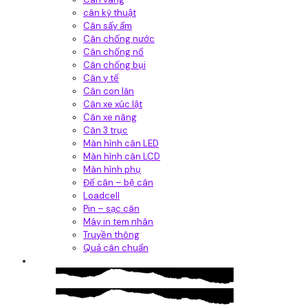
cân kỹ thuật
Cân sấy ẩm
Cân chống nước
Cân chống nổ
Cân chống bụi
Cân y tế
Cân con lăn
Cân xe xúc lật
Cân xe nâng
Cân 3 trục
Màn hình cân LED
Màn hình cân LCD
Màn hình phụ
Đế cân – bệ cân
Loadcell
Pin – sạc cân
Máy in tem nhãn
Truyền thông
Quả cân chuẩn
Hệ thống