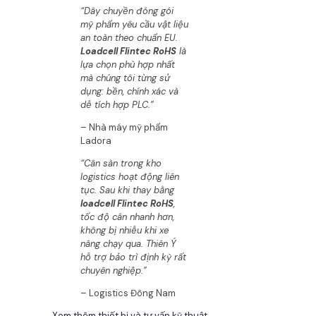
“Dây chuyền đóng gói
mỹ phẩm yêu cầu vật liệu
an toàn theo chuẩn EU.
Loadcell Flintec RoHS
là
lựa chọn phù hợp nhất
mà chúng tôi từng sử
dụng: bền, chính xác và
dễ tích hợp PLC.”
– Nhà máy mỹ phẩm
Ladora
“Cân sàn trong kho
logistics hoạt động liên
tục. Sau khi thay bằng
loadcell Flintec RoHS
,
tốc độ cân nhanh hơn,
không bị nhiễu khi xe
nâng chạy qua. Thiên Ý
hỗ trợ bảo trì định kỳ rất
chuyên nghiệp.”
– Logistics Đông Nam
Xem thêm thiết bị và tư vấn kỹ thuật