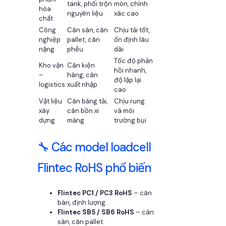
tank, phối trộn
mòn, chính
hóa
nguyên liệu
xác cao
chất
Công
Cân sàn, cân
Chịu tải tốt,
nghiệp
pallet, cân
ổn định lâu
nặng
phễu
dài
Tốc độ phản
Kho vận
Cân kiện
hồi nhanh,
–
hàng, cân
độ lặp lại
logistics
xuất nhập
cao
Vật liệu
Cân băng tải,
Chịu rung
xây
cân bồn xi
và môi
dựng
măng
trường bụi
🔧 Các model loadcell
Flintec RoHS phổ biến
Flintec PC1 / PC3 RoHS
– cân
bàn, định lượng.
Flintec SB5 / SB6 RoHS
– cân
sàn, cân pallet.