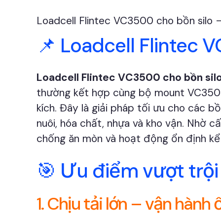
Loadcell Flintec VC3500 cho bồn silo –
📌 Loadcell Flintec V
Loadcell Flintec VC3500 cho bồn sil
thường kết hợp cùng bộ mount VC3500 
kích. Đây là giải pháp tối ưu cho các b
nuôi, hóa chất, nhựa và kho vận. Nhờ c
chống ăn mòn và hoạt động ổn định kể c
🎯 Ưu điểm vượt trội
1. Chịu tải lớn – vận hành 