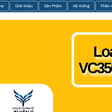
me
Giới thiệu
Sản Phẩm
Hệ thống
Phần
Loa
VC350