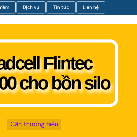
 mềm
Dịch vụ
Tin tức
Liên hệ
dcell Flintec
0 cho bồn silo
Cân thương hiệu