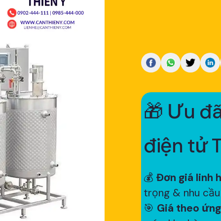
🎁 Ưu đã
điện tử 
💰
Đơn giá linh 
trọng & nhu cầu
🎯
Giá theo ứng