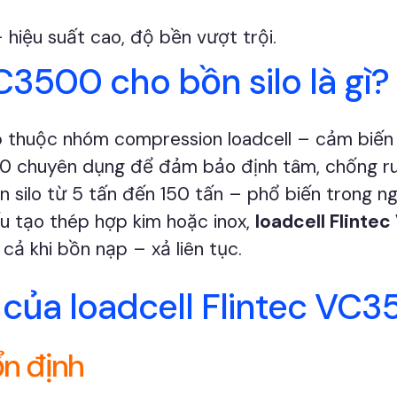
 hiệu suất cao, độ bền vượt trội.
C3500 cho bồn silo là gì?
o
thuộc nhóm compression loadcell – cảm biến l
chuyên dụng để đảm bảo định tâm, chống rung
ồn silo từ 5 tấn đến 150 tấn – phổ biến trong n
ấu tạo thép hợp kim hoặc inox,
loadcell Flinte
ả khi bồn nạp – xả liên tục.
 của loadcell Flintec VC3
ổn định