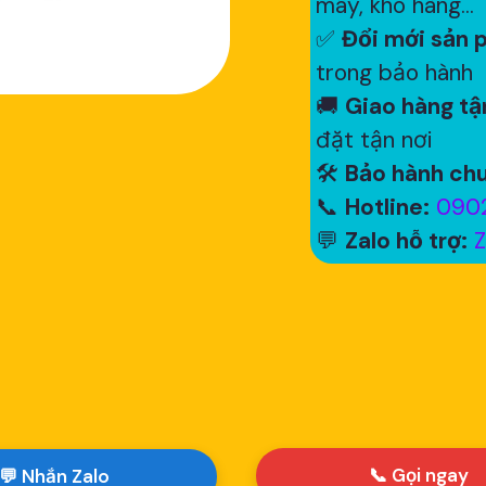
máy, kho hàng...
✅
Đổi mới sản p
trong bảo hành
🚚
Giao hàng tận
đặt tận nơi
🛠
Bảo hành chu
📞
Hotline:
0902
💬
Zalo hỗ trợ:
Z
📞 Gọi ngay
💬 Nhắn Zalo