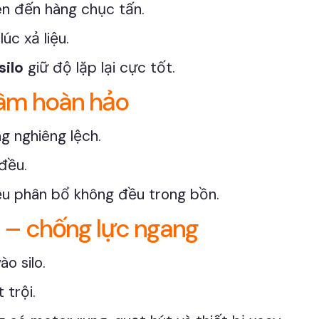
ên đến hàng chục tấn.
úc xả liệu.
silo
giữ độ lặp lại cực tốt.
 tâm hoàn hảo
 nghiêng lệch.
đều.
iệu phân bổ không đều trong bồn.
 – chống lực ngang
ào silo.
 trội.