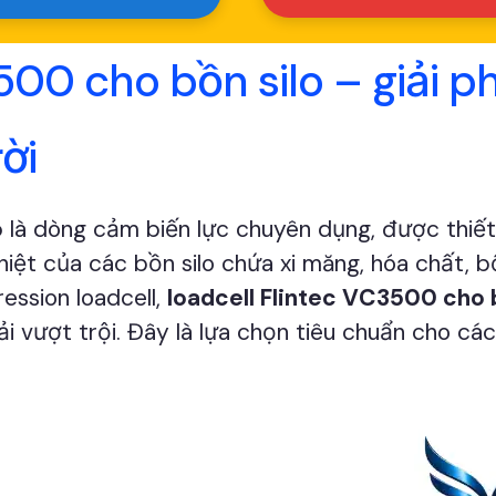
500 cho bồn silo – giải 
ời
o
là dòng cảm biến lực chuyên dụng, được thiết 
iệt của các bồn silo chứa xi măng, hóa chất, bộ
ession loadcell,
loadcell Flintec VC3500 cho 
tải vượt trội. Đây là lựa chọn tiêu chuẩn cho c