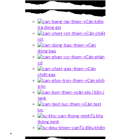
Cân kiểm
tra đóng gói
Cân chiết
rót
Căn
đóng bao
Cân phân
cở
Cân
chiết gas
Cân phối
trộn
cân silo / bồn /
tank
Cân test
lực
Tủ kho
thông minh
Tủ điều khiển
Phần mềm