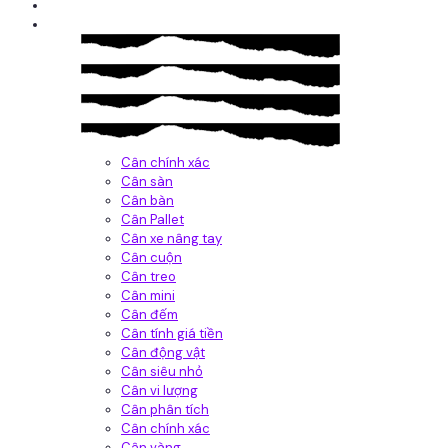
Giới thiệu
Sản Phẩm
Cân chính xác
Cân sàn
Cân bàn
Cân Pallet
Cân xe nâng tay
Cân cuộn
Cân treo
Cân mini
Cân đếm
Cân tính giá tiền
Cân động vật
Cân siêu nhỏ
Cân vi lượng
Cân phân tích
Cân chính xác
Cân vàng