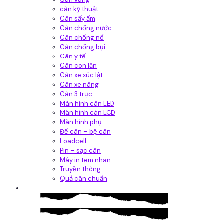
cân kỹ thuật
Cân sấy ẩm
Cân chống nước
Cân chống nổ
Cân chống bụi
Cân y tế
Cân con lăn
Cân xe xúc lật
Cân xe nâng
Cân 3 trục
Màn hình cân LED
Màn hình cân LCD
Màn hình phụ
Đế cân – bệ cân
Loadcell
Pin – sạc cân
Máy in tem nhãn
Truyền thông
Quả cân chuẩn
Hệ thống