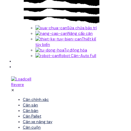
Sửa chửa bảo trì
Nâng cấp cân
Thiết kế
tùy biến
Tự động hóa
Robot Cân-Auto Full
Tin tức
Liên hệ
✕
Cân chính xác
Cân sàn
Cân bàn
Cân Pallet
Cân xe nâng tay
Cân cuộn