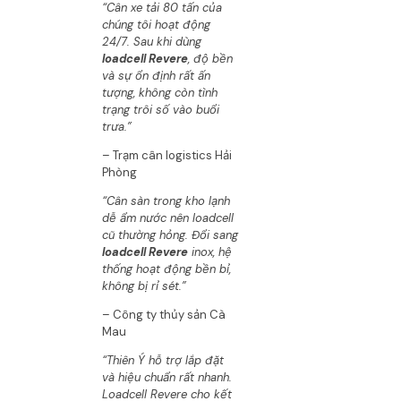
“Cân xe tải 80 tấn của
chúng tôi hoạt động
24/7. Sau khi dùng
loadcell Revere
, độ bền
và sự ổn định rất ấn
tượng, không còn tình
trạng trôi số vào buổi
trưa.”
– Trạm cân logistics Hải
Phòng
“Cân sàn trong kho lạnh
dễ ẩm nước nên loadcell
cũ thường hỏng. Đổi sang
loadcell Revere
inox, hệ
thống hoạt động bền bỉ,
không bị rỉ sét.”
– Công ty thủy sản Cà
Mau
“Thiên Ý hỗ trợ lắp đặt
và hiệu chuẩn rất nhanh.
Loadcell Revere cho kết