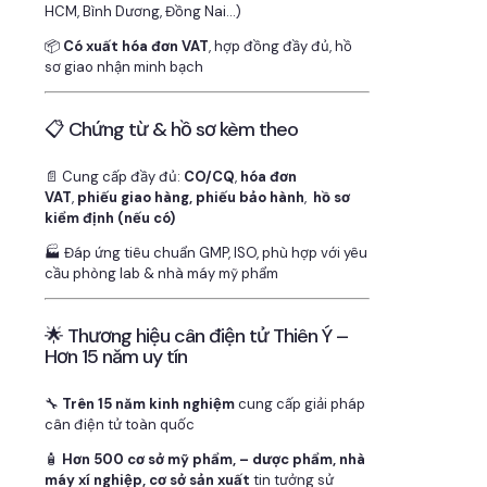
HCM, Bình Dương, Đồng Nai…)
📦
Có xuất hóa đơn VAT
, hợp đồng đầy đủ, hồ
sơ giao nhận minh bạch
📋 Chứng từ & hồ sơ kèm theo
📄 Cung cấp đầy đủ:
CO/CQ
,
hóa đơn
VAT
,
phiếu giao hàng, phiếu bảo hành
,
hồ sơ
kiểm định (nếu có)
🏭 Đáp ứng tiêu chuẩn GMP, ISO, phù hợp với yêu
cầu phòng lab & nhà máy mỹ phẩm
🌟 Thương hiệu cân điện tử Thiên Ý –
Hơn 15 năm uy tín
🔧
Trên 15 năm kinh nghiệm
cung cấp giải pháp
cân điện tử toàn quốc
🧴
Hơn 500 cơ sở mỹ phẩm, – dược phẩm, nhà
máy xí nghiệp, cơ sở sản xuất
tin tưởng sử