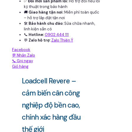
✅
Đổi mới sản phẩm lỗi:
Hỗ trợ đổi nếu lỗi
kỹ thuật trong bảo hành
🚚
Giao hàng tận nơi:
Miễn phí toàn quốc
– hỗ trợ lắp đặt tận nơi
🛠
Bảo hành chu đáo:
Sửa chữa nhanh,
linh kiện sẵn có
📞
Hotline:
0902 444 111
💬
Zalo hỗ trợ:
Zalo Thiên Ý
Facebook
💬 Nhắn Zalo
📞 Gọi ngay
Giỏ hàng
Loadcell Revere –
cảm biến cân công
nghiệp độ bền cao,
chính xác hàng đầu
thế giới