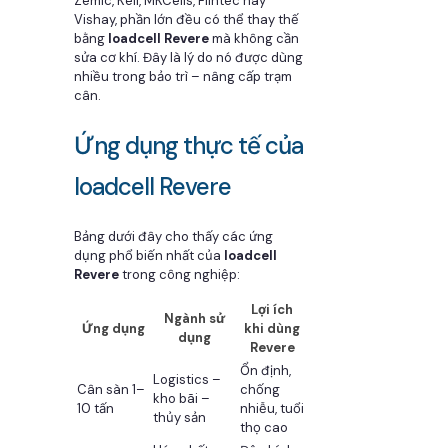
Zemic, Keli, MKCells, Flintec hay
Vishay, phần lớn đều có thể thay thế
bằng
loadcell Revere
mà không cần
sửa cơ khí. Đây là lý do nó được dùng
nhiều trong bảo trì – nâng cấp trạm
cân.
Ứng dụng thực tế của
loadcell Revere
Bảng dưới đây cho thấy các ứng
dụng phổ biến nhất của
loadcell
Revere
trong công nghiệp:
Lợi ích
Ngành sử
Ứng dụng
khi dùng
dụng
Revere
Ổn định,
Logistics –
Cân sàn 1–
chống
kho bãi –
10 tấn
nhiễu, tuổi
thủy sản
thọ cao