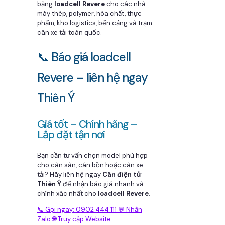
bằng
loadcell Revere
cho các nhà
máy thép, polymer, hóa chất, thực
phẩm, kho logistics, bến cảng và trạm
cân xe tải toàn quốc.
📞 Báo giá loadcell
Revere – liên hệ ngay
Thiên Ý
Giá tốt – Chính hãng –
Lắp đặt tận nơi
Bạn cần tư vấn chọn model phù hợp
cho cân sàn, cân bồn hoặc cân xe
tải? Hãy liên hệ ngay
Cân điện tử
Thiên Ý
để nhận báo giá nhanh và
chính xác nhất cho
loadcell Revere
.
📞 Gọi ngay: 0902 444 111
💬 Nhắn
Zalo
🌐 Truy cập Website