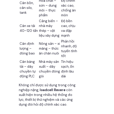
Hóa chất –
Độ chính
Cân bồn,
sơn – dung
xác cao,
cân silo,
môi – thực
chống ăn
tank
phẩm
mòn
Cảng biển –
Độ bền
Cân xe tải
nhà máy
cao, chịu
40–120 tấn
thép – vật
va đập
liệu xây dựng
mạnh
Phản hồi
Cân định
Nông sản – xi
nhanh, độ
lượng –
măng – thức
tuyến tính
đóng bao
ăn chăn nuôi
tốt
Cân băng
Nhà máy sản
Tín hiệu
tải – dây
xuất – dây
sạch, ổn
chuyền tự
chuyền đóng
định lâu
động PLC
gói
dài
Không chỉ được sử dụng trong công
nghiệp nặng,
loadcell Revere
còn
xuất hiện trong nhiều hệ thống đo
lực, thiết bị thử nghiệm và các ứng
dụng đòi hỏi độ chính xác cao.