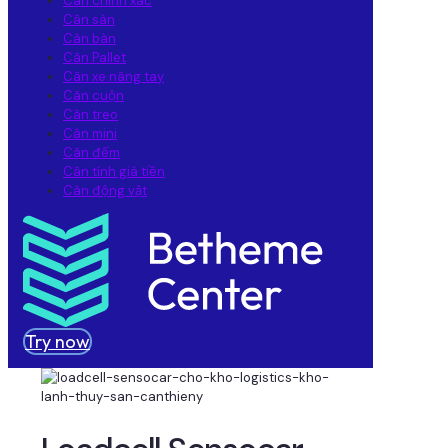
Cân chính xác
Cân sàn
Cân bàn
Cân Pallet
Cân xe nâng tay
Cân cuộn
Cân treo
Cân mini
Cân đếm
Cân tính giá tiền
Cân động vật
Try now