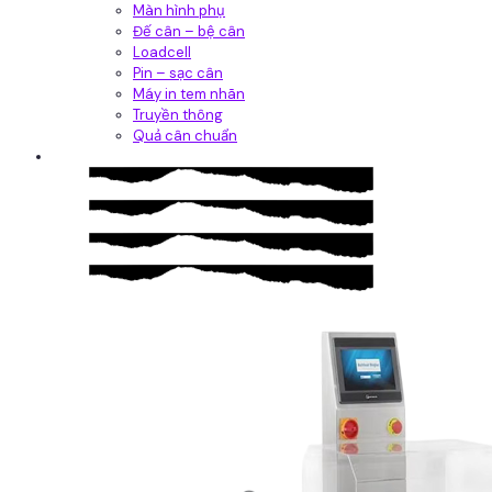
Màn hình phụ
Đế cân – bệ cân
Loadcell
Pin – sạc cân
Máy in tem nhãn
Truyền thông
Quả cân chuẩn
Hệ thống