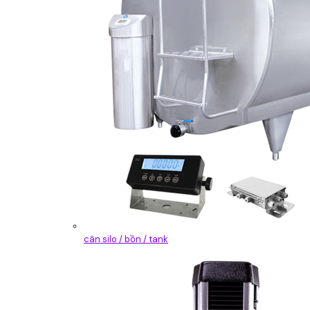
cân silo / bồn / tank