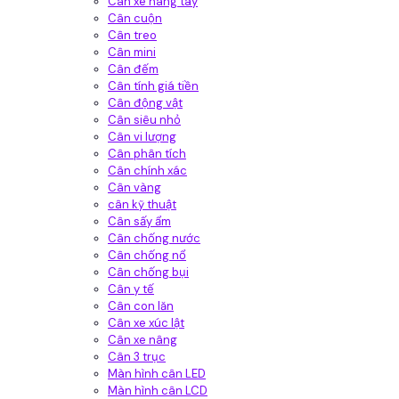
Cân xe nâng tay
Cân cuộn
Cân treo
Cân mini
Cân đếm
Cân tính giá tiền
Cân động vật
Cân siêu nhỏ
Cân vi lượng
Cân phân tích
Cân chính xác
Cân vàng
cân kỹ thuật
Cân sấy ẩm
Cân chống nước
Cân chống nổ
Cân chống bụi
Cân y tế
Cân con lăn
Cân xe xúc lật
Cân xe nâng
Cân 3 trục
Màn hình cân LED
Màn hình cân LCD