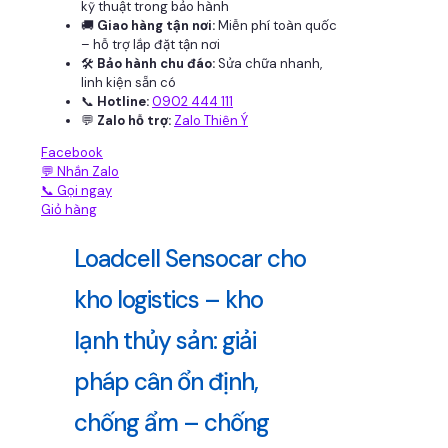
kỹ thuật trong bảo hành
🚚
Giao hàng tận nơi:
Miễn phí toàn quốc
– hỗ trợ lắp đặt tận nơi
🛠
Bảo hành chu đáo:
Sửa chữa nhanh,
linh kiện sẵn có
📞
Hotline:
0902 444 111
💬
Zalo hỗ trợ:
Zalo Thiên Ý
Facebook
💬 Nhắn Zalo
📞 Gọi ngay
Giỏ hàng
Loadcell Sensocar cho
kho logistics – kho
lạnh thủy sản: giải
pháp cân ổn định,
chống ẩm – chống