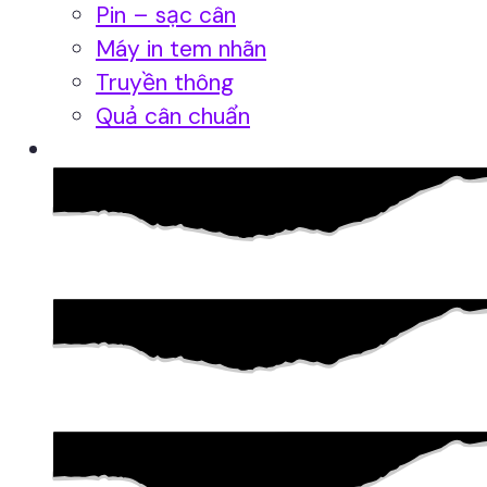
Pin – sạc cân
Máy in tem nhãn
Truyền thông
Quả cân chuẩn
Hệ thống