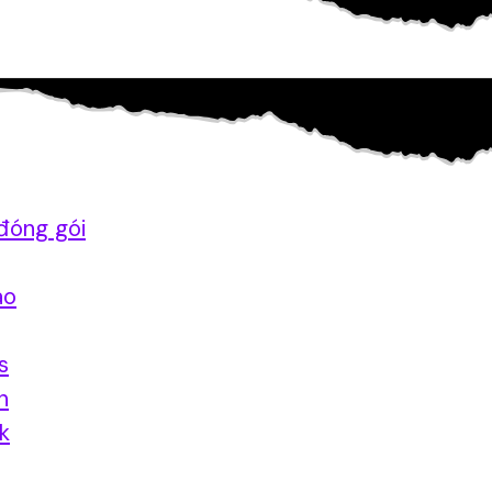
đóng gói
ao
s
n
nk