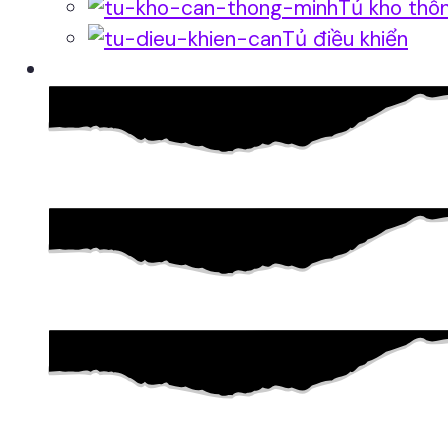
Tủ kho thô
Tủ điều khiển
Phần mềm