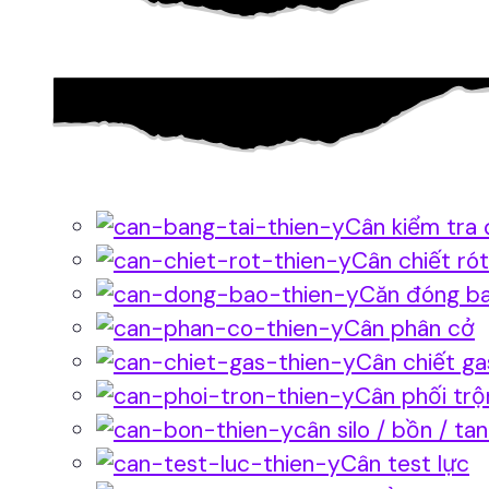
Cân kiểm tra 
Cân chiết rót
Căn đóng b
Cân phân cở
Cân chiết ga
Cân phối trộ
cân silo / bồn / ta
Cân test lực