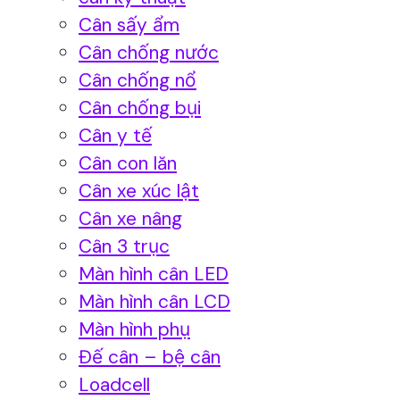
Cân sấy ẩm
Cân chống nước
Cân chống nổ
Cân chống bụi
Cân y tế
Cân con lăn
Cân xe xúc lật
Cân xe nâng
Cân 3 trục
Màn hình cân LED
Màn hình cân LCD
Màn hình phụ
Đế cân – bệ cân
Loadcell