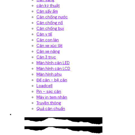
cân kỹ thuật
Cân sấy ẩm
Cân chống nước
Cân chống nổ
Cân chống bụi
Cân y tế
Cân con lăn
Cân xe xúc lật
Cân xe nâng
Cân 3 trục
Màn hình cân LED
Màn hình cân LCD
Màn hình phụ
Đế cân – bệ cân
Loadcell
Pin – sạc cân
Máy in tem nhãn
Truyền thông
Quả cân chuẩn
Hệ thống