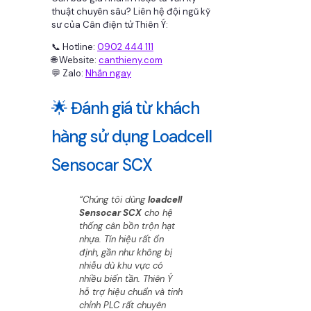
thuật chuyên sâu? Liên hệ đội ngũ kỹ
sư của Cân điện tử Thiên Ý:
📞 Hotline:
0902 444 111
🌐 Website:
canthieny.com
💬 Zalo:
Nhắn ngay
🌟 Đánh giá từ khách
hàng sử dụng Loadcell
Sensocar SCX
“Chúng tôi dùng
loadcell
Sensocar SCX
cho hệ
thống cân bồn trộn hạt
nhựa. Tín hiệu rất ổn
định, gần như không bị
nhiễu dù khu vực có
nhiều biến tần. Thiên Ý
hỗ trợ hiệu chuẩn và tinh
chỉnh PLC rất chuyên