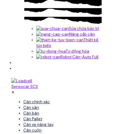
Sửa chửa bảo trì
Nâng cấp cân
Thiết kế
tùy biến
Tự động hóa
Robot Cân-Auto Full
Tin tức
Liên hệ
✕
Cân chính xác
Cân sàn
Cân bàn
Cân Pallet
Cân xe nâng tay
Cân cuộn