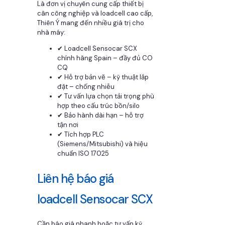
Là đơn vị chuyên cung cấp thiết bị
cân công nghiệp và loadcell cao cấp,
Thiên Ý mang đến nhiều giá trị cho
nhà máy:
✔ Loadcell Sensocar SCX
chính hãng Spain – đầy đủ CO
CQ
✔ Hỗ trợ bản vẽ – kỹ thuật lắp
đặt – chống nhiễu
✔ Tư vấn lựa chọn tải trọng phù
hợp theo cấu trúc bồn/silo
✔ Bảo hành dài hạn – hỗ trợ
tận nơi
✔ Tích hợp PLC
(Siemens/Mitsubishi) và hiệu
chuẩn ISO 17025
Liên hệ báo giá
loadcell Sensocar SCX
Cần báo giá nhanh hoặc tư vấn kỹ