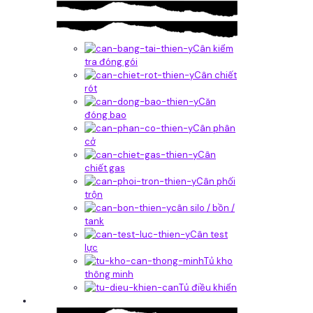
Cân kiểm
tra đóng gói
Cân chiết
rót
Căn
đóng bao
Cân phân
cở
Cân
chiết gas
Cân phối
trộn
cân silo / bồn /
tank
Cân test
lực
Tủ kho
thông minh
Tủ điều khiển
Phần mềm