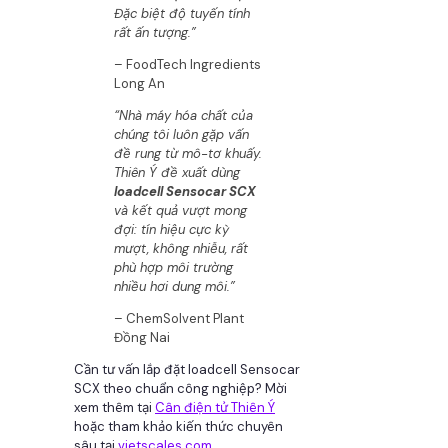
Đặc biệt độ tuyến tính
rất ấn tượng.”
– FoodTech Ingredients
Long An
“Nhà máy hóa chất của
chúng tôi luôn gặp vấn
đề rung từ mô-tơ khuấy.
Thiên Ý đề xuất dùng
loadcell Sensocar SCX
và kết quả vượt mong
đợi: tín hiệu cực kỳ
mượt, không nhiễu, rất
phù hợp môi trường
nhiều hơi dung môi.”
– ChemSolvent Plant
Đồng Nai
Cần tư vấn lắp đặt loadcell Sensocar
SCX theo chuẩn công nghiệp? Mời
xem thêm tại
Cân điện tử Thiên Ý
hoặc tham khảo kiến thức chuyên
sâu tại
vietscales.com
.