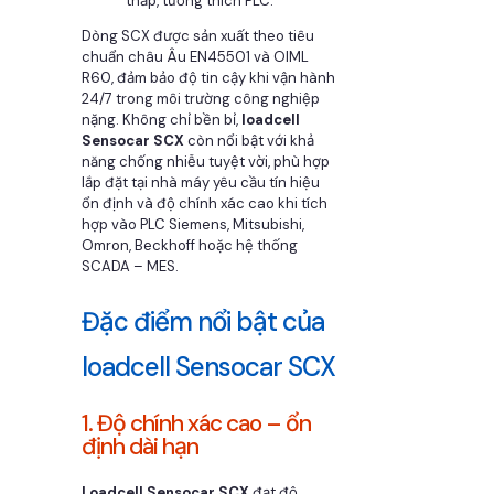
thấp, tương thích PLC.
Dòng SCX được sản xuất theo tiêu
chuẩn châu Âu EN45501 và OIML
R60, đảm bảo độ tin cậy khi vận hành
24/7 trong môi trường công nghiệp
nặng. Không chỉ bền bỉ,
loadcell
Sensocar SCX
còn nổi bật với khả
năng chống nhiễu tuyệt vời, phù hợp
lắp đặt tại nhà máy yêu cầu tín hiệu
ổn định và độ chính xác cao khi tích
hợp vào PLC Siemens, Mitsubishi,
Omron, Beckhoff hoặc hệ thống
SCADA – MES.
Đặc điểm nổi bật của
loadcell Sensocar SCX
1. Độ chính xác cao – ổn
định dài hạn
Loadcell Sensocar SCX
đạt độ