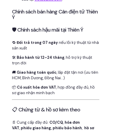
Chính sách bán hàng Cân điện tử Thiên
Ý
🛡 Chính sách hậu mãi tại Thiên Ý
🔁
Đổi trả trong 07 ngày
nếu lỗi kỹ thuật từ nhà
sản xuất
🛠
Bảo hành từ 12–24 tháng
, hỗ trợ kỹ thuật
trọn đời
🚚
Giao hàng toàn quốc
, lắp đặt tận nơi (ưu tiên
HCM, Bình Dương, Đồng Nai…)
📦
Có xuất hóa đơn VAT
, hợp đồng đầy đủ, hồ
sơ giao nhận minh bạch
📋 Chứng từ & hồ sơ kèm theo
📄 Cung cấp đầy đủ:
CO/CQ
,
hóa đơn
VAT
,
phiếu giao hàng, phiếu bảo hành
,
hồ sơ