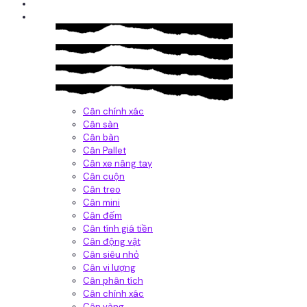
Giới thiệu
Sản Phẩm
Cân chính xác
Cân sàn
Cân bàn
Cân Pallet
Cân xe nâng tay
Cân cuộn
Cân treo
Cân mini
Cân đếm
Cân tính giá tiền
Cân động vật
Cân siêu nhỏ
Cân vi lượng
Cân phân tích
Cân chính xác
Cân vàng