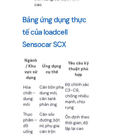
cao.
Bảng ứng dụng thực
tế của loadcell
Sensocar SCX
Ngành
Yêu cầu kỹ
/ Khu
Ứng dụng
thuật phù
vực sử
cụ thể
hợp
dụng
Độ chính xác
Hóa
Cân bồn pha
C3–C6,
chất –
dung môi,
chống nhiễu
dung
cân tank
mạnh, chịu
môi
phản ứng
rung
Thực
Cân silo
Ổn định theo
phẩm –
đường, bột
thời gian, độ
đồ
mì, phụ gia;
lặp lại cao
uống
cân trộn