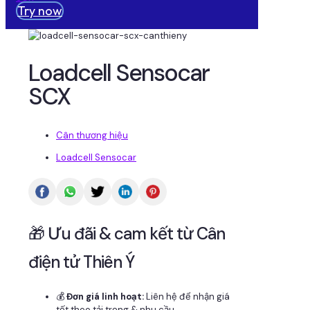
Try now
Loadcell Sensocar
SCX
Cân thương hiệu
Loadcell Sensocar
🎁 Ưu đãi & cam kết từ Cân
điện tử Thiên Ý
💰
Đơn giá linh hoạt:
Liên hệ để nhận giá
tốt theo tải trọng & nhu cầu