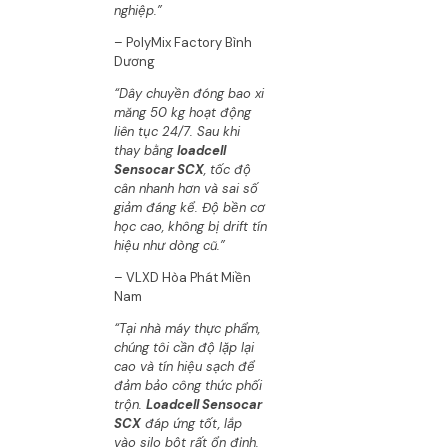
nghiệp.”
– PolyMix Factory Bình
Dương
“Dây chuyền đóng bao xi
măng 50 kg hoạt động
liên tục 24/7. Sau khi
thay bằng
loadcell
Sensocar SCX
, tốc độ
cân nhanh hơn và sai số
giảm đáng kể. Độ bền cơ
học cao, không bị drift tín
hiệu như dòng cũ.”
– VLXD Hòa Phát Miền
Nam
“Tại nhà máy thực phẩm,
chúng tôi cần độ lặp lại
cao và tín hiệu sạch để
đảm bảo công thức phối
trộn.
Loadcell Sensocar
SCX
đáp ứng tốt, lắp
vào silo bột rất ổn định.