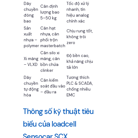
Dây
Tốc độ xử lý
Cân định
chuyền
nhanh, tín
lượng bao
đóng
hiệu analog
5–50 kg
bao
chính xác
Sản
Cân hạt
Chịu rung tốt,
xuất
nhựa, cân
không trôi
nhựa –
phối trộn
zero
polymer
masterbatch
Cân silo xi
Độ bền cao,
Xi măng
măng, cân
khả năng chịu
– VLXD
bồn chứa
tải lớn
clinker
Dây
Tương thích
Cân kiểm
chuyền
PLC & SCADA,
soát đầu vào
tự động
chống nhiễu
– đầu ra
hóa
EMC
Thông số kỹ thuật tiêu
biểu của loadcell
Sensocar SCX