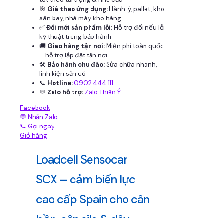
🎯
Giá theo ứng dụng:
Hành lý, pallet, kho
sân bay, nhà máy, kho hàng...
✅
Đổi mới sản phẩm lỗi:
Hỗ trợ đổi nếu lỗi
kỹ thuật trong bảo hành
🚚
Giao hàng tận nơi:
Miễn phí toàn quốc
– hỗ trợ lắp đặt tận nơi
🛠
Bảo hành chu đáo:
Sửa chữa nhanh,
linh kiện sẵn có
📞
Hotline:
0902 444 111
💬
Zalo hỗ trợ:
Zalo Thiên Ý
Facebook
💬 Nhắn Zalo
📞 Gọi ngay
Giỏ hàng
Loadcell Sensocar
SCX – cảm biến lực
cao cấp Spain cho cân