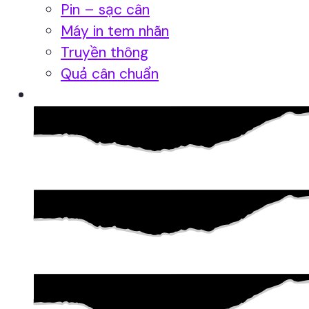
Pin – sạc cân
Máy in tem nhãn
Truyền thông
Quả cân chuẩn
Hệ thống