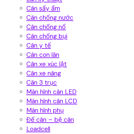
Cân sấy ẩm
Cân chống nước
Cân chống nổ
Cân chống bụi
Cân y tế
Cân con lăn
Cân xe xúc lật
Cân xe nâng
Cân 3 trục
Màn hình cân LED
Màn hình cân LCD
Màn hình phụ
Đế cân – bệ cân
Loadcell