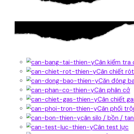
Cân kiểm tra 
Cân chiết rót
Căn đóng b
Cân phân cở
Cân chiết ga
Cân phối trộ
cân silo / bồn / ta
Cân test lực