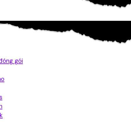
đóng gói
ao
s
n
nk