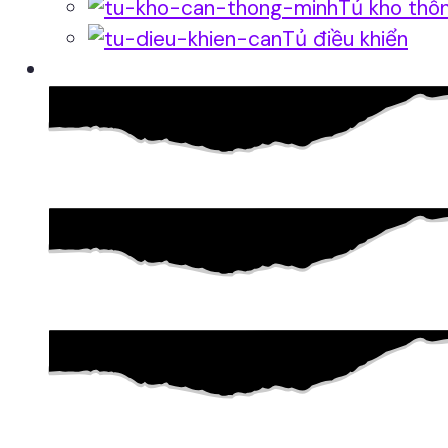
Tủ kho thô
Tủ điều khiển
Phần mềm