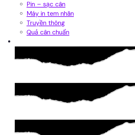
Pin – sạc cân
Máy in tem nhãn
Truyền thông
Quả cân chuẩn
Hệ thống