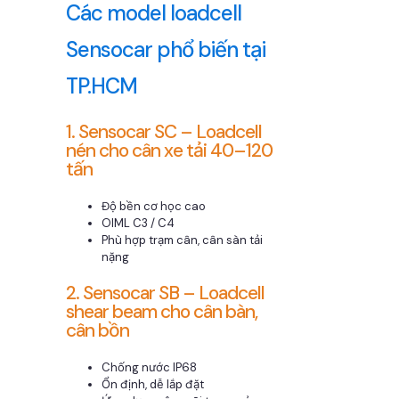
Các model loadcell
Sensocar phổ biến tại
TP.HCM
1. Sensocar SC – Loadcell
nén cho cân xe tải 40–120
tấn
Độ bền cơ học cao
OIML C3 / C4
Phù hợp trạm cân, cân sàn tải
nặng
2. Sensocar SB – Loadcell
shear beam cho cân bàn,
cân bồn
Chống nước IP68
Ổn định, dễ lắp đặt