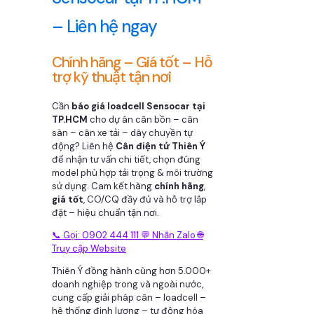
– Liên hệ ngay
Chính hãng – Giá tốt – Hỗ
trợ kỹ thuật tận nơi
Cần
báo giá loadcell Sensocar tại
TP.HCM
cho dự án cân bồn – cân
sàn – cân xe tải – dây chuyền tự
động? Liên hệ
Cân điện tử Thiên Ý
để nhận tư vấn chi tiết, chọn đúng
model phù hợp tải trọng & môi trường
sử dụng. Cam kết hàng
chính hãng
,
giá tốt
, CO/CQ đầy đủ và hỗ trợ lắp
đặt – hiệu chuẩn tận nơi.
📞 Gọi: 0902 444 111
💬 Nhắn Zalo
🌐
Truy cập Website
Thiên Ý đồng hành cùng hơn 5.000+
doanh nghiệp trong và ngoài nước,
cung cấp giải pháp cân – loadcell –
hệ thống định lượng – tự động hóa