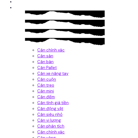
Giới thiệu
Sản Phẩm
Cân chính xác
Cân sàn
Cân bàn
Cân Pallet
Cân xe nâng tay
Cân cuộn
Cân treo
Cân mini
Cân đếm
Cân tính giá tiền
Cân động vật
Cân siêu nhỏ
Cân vi lượng
Cân phân tích
Cân chính xác
Cân vàng