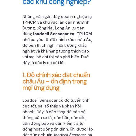
các khu công nghiệp?
Những năm gần đây, doanh nghiệp tại
TP.HCM và khu vực lân cận như Bình
Dương, Đồng Nai, Long An ưu tiên
dùng
loadcell Sensocar tại TP.HCM
nhờ ba yếu tố: độ chính xác châu Âu,
độ bền thích nghi môi trường khắc
nghiệt và khả năng tương thích cao
với mọi bộ chỉ thị cân phổ biến. Dưới
đây là các lý do cốt lõi:
1. Độ chính xác đạt chuẩn
châu Âu – ổn định trong
mọi ứng dụng
Loadcell Sensocar có độ tuyến tính
cực tốt, sai số thấp và phản hồi
nhanh. Đây là nền tảng để các hệ
thống cân xe tải, cân bồn, cân silo,
cân đóng bao và cân kiểm tra tự
động hoạt động ổn định. Khi được lắp
đặt đúng chuẩn,
loadcell Sensocar tại