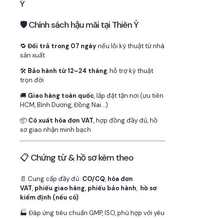
Ý
🛡 Chính sách hậu mãi tại Thiên Ý
🔁
Đổi trả trong 07 ngày
nếu lỗi kỹ thuật từ nhà
sản xuất
🛠
Bảo hành từ 12–24 tháng
, hỗ trợ kỹ thuật
trọn đời
🚚
Giao hàng toàn quốc
, lắp đặt tận nơi (ưu tiên
HCM, Bình Dương, Đồng Nai…)
📦
Có xuất hóa đơn VAT
, hợp đồng đầy đủ, hồ
sơ giao nhận minh bạch
📋 Chứng từ & hồ sơ kèm theo
📄 Cung cấp đầy đủ:
CO/CQ
,
hóa đơn
VAT
,
phiếu giao hàng, phiếu bảo hành
,
hồ sơ
kiểm định (nếu có)
🏭 Đáp ứng tiêu chuẩn GMP, ISO, phù hợp với yêu