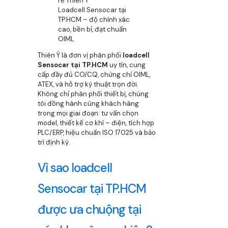
Loadcell Sensocar tại
TP.HCM – độ chính xác
cao, bền bỉ, đạt chuẩn
OIML
Thiên Ý là đơn vị phân phối
loadcell
Sensocar tại TP.HCM
uy tín, cung
cấp đầy đủ CO/CQ, chứng chỉ OIML,
ATEX, và hỗ trợ kỹ thuật trọn đời.
Không chỉ phân phối thiết bị, chúng
tôi đồng hành cùng khách hàng
trong mọi giai đoạn: tư vấn chọn
model, thiết kế cơ khí – điện, tích hợp
PLC/ERP, hiệu chuẩn ISO 17025 và bảo
trì định kỳ.
Vì sao loadcell
Sensocar tại TP.HCM
được ưa chuộng tại