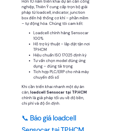
Hơn 10 năm triển khai dự án cân công
nghiệp, Thiên Ý cung cấp trọn bộ giải
pháp từ loadcell, indicator, junction
box đến hệ thống cơ khí – phần mềm
– tự động hóa. Chúng tôi cam kết:
Loadcell chính hãng Sensocar
100%
Hỗ trợ kỹ thuật – lắp đặt tận nơi
TP.HCM
Hiệu chuẩn ISO 17025 định kỳ
Tư vấn chọn model đúng ứng
dụng – đúng tải trọng
Tích hợp PLC/ERP cho nhà máy
chuyển đổi số
Khi cần triển khai nhanh một dự án
cân,
loadcell Sensocar tại TP.HCM
chính là giải pháp tối ưu về độ bền,
chi phí và độ ổn định.
📞 Báo giá loadcell
Sensocar tại TP.HCM