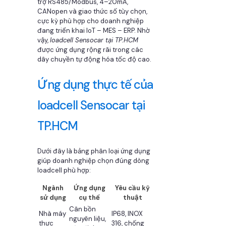
trợ RS485/Modbus, 4–20mA,
CANopen và giao thức số tùy chọn,
cực kỳ phù hợp cho doanh nghiệp
đang triển khai IoT – MES – ERP. Nhờ
vậy,
loadcell Sensocar tại TP.HCM
được ứng dụng rộng rãi trong các
dây chuyền tự động hóa tốc độ cao.
Ứng dụng thực tế của
loadcell Sensocar tại
TP.HCM
Dưới đây là bảng phân loại ứng dụng
giúp doanh nghiệp chọn đúng dòng
loadcell phù hợp:
Ngành
Ứng dụng
Yêu cầu kỹ
sử dụng
cụ thể
thuật
Cân bồn
Nhà máy
IP68, INOX
nguyên liệu,
thực
316, chống