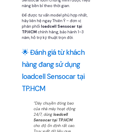
Sensocar luôn chứng minh được hiệu
năng bền bỉ theo thời gian.
Để được tư vấn model phù hợp nhất,
hãy liên hệ ngay Thiên Ý – đơn vị
phân phối
loadcell Sensocar tại
TP.HCM
chính hãng, bảo hành 1–3
năm, hỗ trợ kỹ thuật trọn đời.
🌟 Đánh giá từ khách
hàng đang sử dụng
loadcell Sensocar tại
TP.HCM
“Dây chuyền đóng bao
của nhà máy hoạt động
24/7, dùng
loadcell
Sensocar tại TP.HCM
cho độ ổn định rất cao.
Truy xuất dữ liệu qua