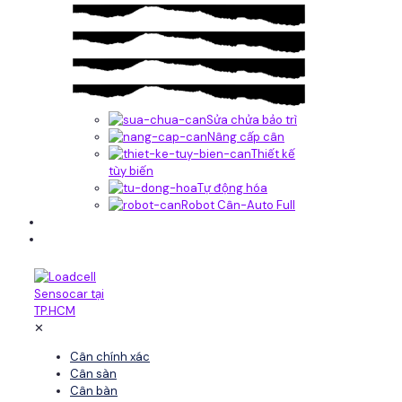
Sửa chửa bảo trì
Nâng cấp cân
Thiết kế
tùy biến
Tự động hóa
Robot Cân-Auto Full
Tin tức
Liên hệ
✕
Cân chính xác
Cân sàn
Cân bàn