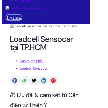
Cân động vật
Try now
Loadcell Sensocar
tại TP.HCM
Cân thương hiệu
Loadcell Sensocar
🎁 Ưu đãi & cam kết từ Cân
điện tử Thiên Ý