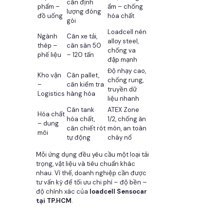
cân định
phẩm –
ẩm – chống
lượng đóng
đồ uống
hóa chất
gói
Loadcell nén
Ngành
Cân xe tải,
alloy steel,
thép –
cân sàn 50
chống va
phế liệu
– 120 tấn
đập mạnh
Độ nhạy cao,
Kho vận
Cân pallet,
chống rung,
–
cân kiểm tra
truyền dữ
Logistics
hàng hóa
liệu nhanh
Cân tank
ATEX Zone
Hóa chất
hóa chất,
1/2, chống ăn
– dung
cân chiết rót
mòn, an toàn
môi
tự động
cháy nổ
Mỗi ứng dụng đều yêu cầu một loại tải
trọng, vật liệu và tiêu chuẩn khác
nhau. Vì thế, doanh nghiệp cần được
tư vấn kỹ để tối ưu chi phí – độ bền –
độ chính xác của
loadcell Sensocar
tại TP.HCM
.