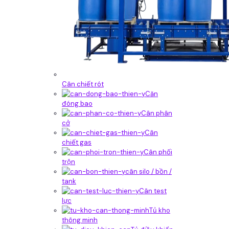
Cân chiết rót
Căn
đóng bao
Cân phân
cở
Cân
chiết gas
Cân phối
trộn
cân silo / bồn /
tank
Cân test
lực
Tủ kho
thông minh