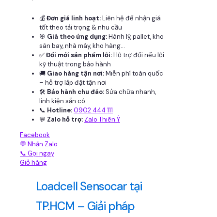
💰
Đơn giá linh hoạt:
Liên hệ để nhận giá
tốt theo tải trọng & nhu cầu
🎯
Giá theo ứng dụng:
Hành lý, pallet, kho
sân bay, nhà máy, kho hàng...
✅
Đổi mới sản phẩm lỗi:
Hỗ trợ đổi nếu lỗi
kỹ thuật trong bảo hành
🚚
Giao hàng tận nơi:
Miễn phí toàn quốc
– hỗ trợ lắp đặt tận nơi
🛠
Bảo hành chu đáo:
Sửa chữa nhanh,
linh kiện sẵn có
📞
Hotline:
0902 444 111
💬
Zalo hỗ trợ:
Zalo Thiên Ý
Facebook
💬 Nhắn Zalo
📞 Gọi ngay
Giỏ hàng
Loadcell Sensocar tại
TP.HCM – Giải pháp