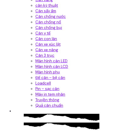
cân kỹ thuật
Cân sấy ẩm
Cân chống nước
Cân chống nổ
Cân chống bụi
Cân y tế
Cân con lăn
Cân xe xúc lật
Cân xe nâng
Cân 3 trục
Màn hình cân LED
Màn hình cân LCD
Màn hình phụ
Đế cân – bệ cân
Loadcell
Pin – sạc cân
Máy in tem nhãn
Truyền thông
Quả cân chuẩn
Hệ thống