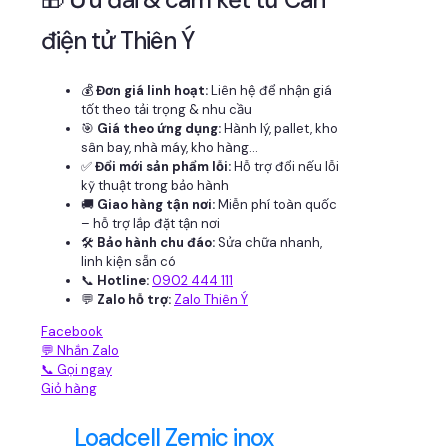
điện tử Thiên Ý
💰
Đơn giá linh hoạt:
Liên hệ để nhận giá
tốt theo tải trọng & nhu cầu
🎯
Giá theo ứng dụng:
Hành lý, pallet, kho
sân bay, nhà máy, kho hàng...
✅
Đổi mới sản phẩm lỗi:
Hỗ trợ đổi nếu lỗi
kỹ thuật trong bảo hành
🚚
Giao hàng tận nơi:
Miễn phí toàn quốc
– hỗ trợ lắp đặt tận nơi
🛠
Bảo hành chu đáo:
Sửa chữa nhanh,
linh kiện sẵn có
📞
Hotline:
0902 444 111
💬
Zalo hỗ trợ:
Zalo Thiên Ý
Facebook
💬 Nhắn Zalo
📞 Gọi ngay
Giỏ hàng
Loadcell Zemic inox