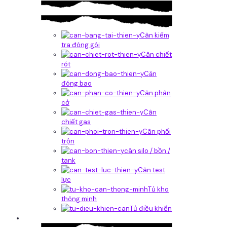
Cân kiểm
tra đóng gói
Cân chiết
rót
Căn
đóng bao
Cân phân
cở
Cân
chiết gas
Cân phối
trộn
cân silo / bồn /
tank
Cân test
lực
Tủ kho
thông minh
Tủ điều khiển
Phần mềm