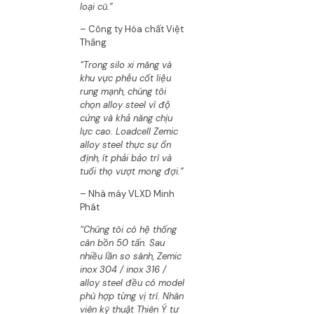
loại cũ.”
– Công ty Hóa chất Việt
Thắng
“Trong silo xi măng và
khu vực phễu cốt liệu
rung mạnh, chúng tôi
chọn alloy steel vì độ
cứng và khả năng chịu
lực cao. Loadcell Zemic
alloy steel thực sự ổn
định, ít phải bảo trì và
tuổi thọ vượt mong đợi.”
– Nhà máy VLXD Minh
Phát
“Chúng tôi có hệ thống
cân bồn 50 tấn. Sau
nhiều lần so sánh, Zemic
inox 304 / inox 316 /
alloy steel đều có model
phù hợp từng vị trí. Nhân
viên kỹ thuật Thiên Ý tư