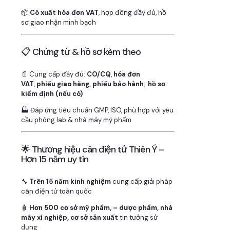
📦
Có xuất hóa đơn VAT
, hợp đồng đầy đủ, hồ
sơ giao nhận minh bạch
📋 Chứng từ & hồ sơ kèm theo
📄 Cung cấp đầy đủ:
CO/CQ
,
hóa đơn
VAT
,
phiếu giao hàng, phiếu bảo hành
,
hồ sơ
kiểm định (nếu có)
🏭 Đáp ứng tiêu chuẩn GMP, ISO, phù hợp với yêu
cầu phòng lab & nhà máy mỹ phẩm
🌟 Thương hiệu cân điện tử Thiên Ý –
Hơn 15 năm uy tín
🔧
Trên 15 năm kinh nghiệm
cung cấp giải pháp
cân điện tử toàn quốc
🧴
Hơn 500 cơ sở mỹ phẩm, – dược phẩm, nhà
máy xí nghiệp, cơ sở sản xuất
tin tưởng sử
dụng