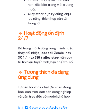
Inox 316: chống ăn mòn cao
hơn, đặc biệt trong môi trường
muối.
Alloy steel: cực kỳ cứng, chịu
lực nặng, thích hợp cân tải
trọng lớn.
🔹 Hoạt động ổn định
24/7
Dù trong môi trường rung mạnh hoặc
thay đổi nhiệt,
loadcell Zemic inox
304 / inox 316 / alloy steel
vẫn duy
trì tín hiệu tuyến tính, hạn chế trôi số.
🔹 Tương thích đa dạng
ứng dụng
Từ cân bồn hóa chất đến cân đóng
bao, cân trộn, cân sàn công nghiệp
và cân treo đều có model phù hợp.
📊 Bảng so sánh vật