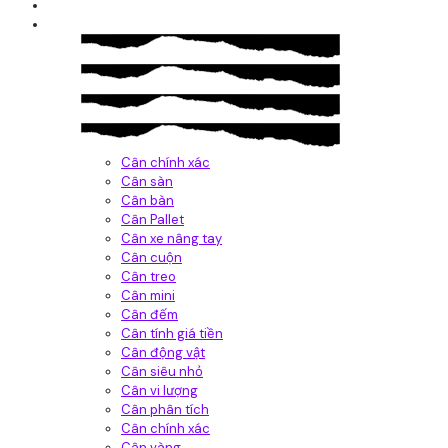
Giới thiệu
Sản Phẩm
Cân chính xác
Cân sàn
Cân bàn
Cân Pallet
Cân xe nâng tay
Cân cuộn
Cân treo
Cân mini
Cân đếm
Cân tính giá tiền
Cân động vật
Cân siêu nhỏ
Cân vi lượng
Cân phân tích
Cân chính xác
Cân vàng