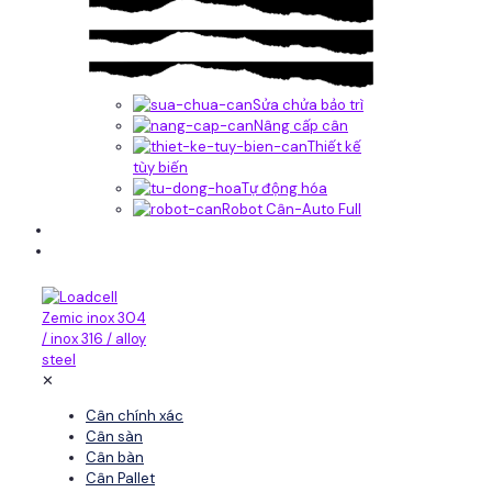
Sửa chửa bảo trì
Nâng cấp cân
Thiết kế
tùy biến
Tự động hóa
Robot Cân-Auto Full
Tin tức
Liên hệ
✕
Cân chính xác
Cân sàn
Cân bàn
Cân Pallet