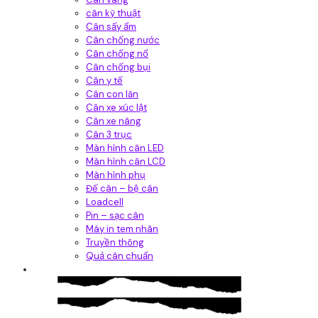
cân kỹ thuật
Cân sấy ẩm
Cân chống nước
Cân chống nổ
Cân chống bụi
Cân y tế
Cân con lăn
Cân xe xúc lật
Cân xe nâng
Cân 3 trục
Màn hình cân LED
Màn hình cân LCD
Màn hình phụ
Đế cân – bệ cân
Loadcell
Pin – sạc cân
Máy in tem nhãn
Truyền thông
Quả cân chuẩn
Hệ thống