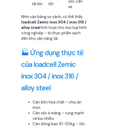
silo, cân
tải lớn
tốt
xe
Nhìn vào bảng so sánh, có thể thấy
loadcell Zemic inox 304 / inox 316 /
alloy steel
linh hoạt cho mọi loại hình
công nghiệp – từ thực phẩm sạch
đến kho vận nặng tải.
🏭 Ứng dụng thực tế
của loadcell Zemic
inox 304 / inox 316 /
alloy steel
Cân bồn hóa chất – chịu ăn
mòn.
Cân silo xi măng – rung mạnh
và bụi nhiều.
Cân đóng bao 10–50kg – tốc