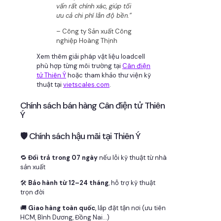
vấn rất chính xác, giúp tối
ưu cả chi phí lẫn độ bền.”
– Công ty Sản xuất Công
nghiệp Hoàng Thịnh
Xem thêm giải pháp vật liệu loadcell
phù hợp từng môi trường tại
Cân điện
tử Thiên Ý
hoặc tham khảo thư viện kỹ
thuật tại
vietscales.com
.
Chính sách bán hàng Cân điện tử Thiên
Ý
🛡 Chính sách hậu mãi tại Thiên Ý
🔁
Đổi trả trong 07 ngày
nếu lỗi kỹ thuật từ nhà
sản xuất
🛠
Bảo hành từ 12–24 tháng
, hỗ trợ kỹ thuật
trọn đời
🚚
Giao hàng toàn quốc
, lắp đặt tận nơi (ưu tiên
HCM, Bình Dương, Đồng Nai…)