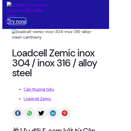
Try now
Loadcell Zemic inox
304 / inox 316 / alloy
steel
Cân thương hiệu
Loadcell Zemic
🎁 Ưu đãi & cam kết từ Cân