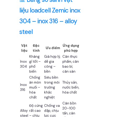
liệu loadcell Zemic inox
304 – inox 316 – alloy
steel
Vật
Đặc
Ứng dụng
Ưu điểm
liệu
tính
phù hợp
Kháng
Giá hợp lý,
Cân thực
Inox
gỉ tốt –
dễ gia
phẩm, cân
304
phổ
công –
bao bì,
biến
bền
cân sàn
Chống
Siêu bền
ăn mòn
trong môi
Thủy sản,
Inox
muối –
trường
nước biển,
316
hóa
khắc
hóa chất
chất
nghiệt
Cân bồn
Độ cứng
Chống va
20–100
Alloy
rất cao
đập, chịu
tấn, cân
steel
– chịu
lực cực