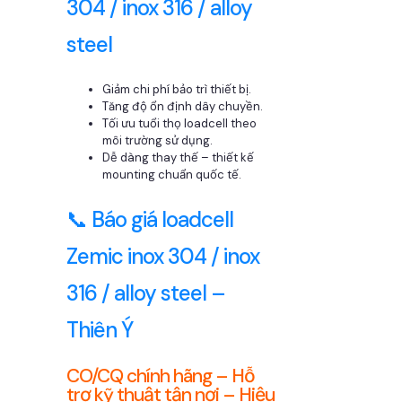
304 / inox 316 / alloy
steel
Giảm chi phí bảo trì thiết bị.
Tăng độ ổn định dây chuyền.
Tối ưu tuổi thọ loadcell theo
môi trường sử dụng.
Dễ dàng thay thế – thiết kế
mounting chuẩn quốc tế.
📞 Báo giá loadcell
Zemic inox 304 / inox
316 / alloy steel –
Thiên Ý
CO/CQ chính hãng – Hỗ
trợ kỹ thuật tận nơi – Hiệu