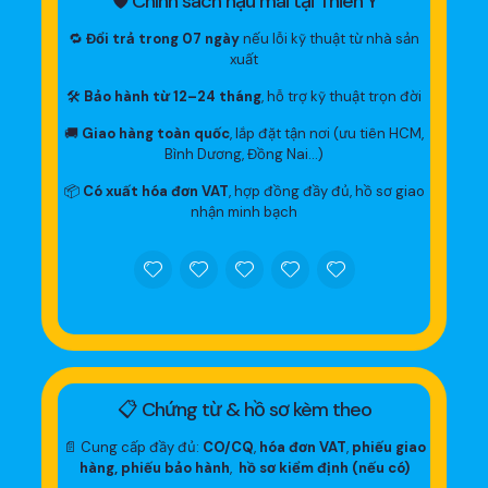
🛡 Chính sách hậu mãi tại Thiên Ý
🔁
Đổi trả trong 07 ngày
nếu lỗi kỹ thuật từ nhà sản
xuất
🛠
Bảo hành từ 12–24 tháng
, hỗ trợ kỹ thuật trọn đời
🚚
Giao hàng toàn quốc
, lắp đặt tận nơi (ưu tiên HCM,
Bình Dương, Đồng Nai…)
📦
Có xuất hóa đơn VAT
, hợp đồng đầy đủ, hồ sơ giao
nhận minh bạch
📋 Chứng từ & hồ sơ kèm theo
📄 Cung cấp đầy đủ:
CO/CQ
,
hóa đơn VAT
,
phiếu giao
hàng, phiếu bảo hành
,
hồ sơ kiểm định (nếu có)