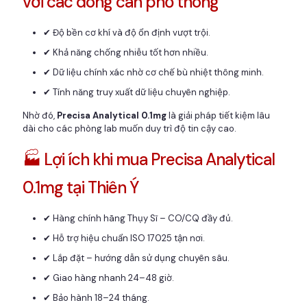
với các dòng cân phổ thông
✔ Độ bền cơ khí và độ ổn định vượt trội.
✔ Khả năng chống nhiễu tốt hơn nhiều.
✔ Dữ liệu chính xác nhờ cơ chế bù nhiệt thông minh.
✔ Tính năng truy xuất dữ liệu chuyên nghiệp.
Nhờ đó,
Precisa Analytical 0.1mg
là giải pháp tiết kiệm lâu
dài cho các phòng lab muốn duy trì độ tin cậy cao.
🏭 Lợi ích khi mua Precisa Analytical
0.1mg tại Thiên Ý
✔ Hàng chính hãng Thụy Sĩ – CO/CQ đầy đủ.
✔ Hỗ trợ hiệu chuẩn ISO 17025 tận nơi.
✔ Lắp đặt – hướng dẫn sử dụng chuyên sâu.
✔ Giao hàng nhanh 24–48 giờ.
✔ Bảo hành 18–24 tháng.