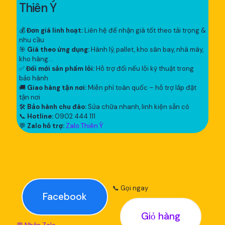
Thiên Ý
💰
Đơn giá linh hoạt:
Liên hệ để nhận giá tốt theo tải trọng &
nhu cầu
🎯
Giá theo ứng dụng:
Hành lý, pallet, kho sân bay, nhà máy,
kho hàng...
✅
Đổi mới sản phẩm lỗi:
Hỗ trợ đổi nếu lỗi kỹ thuật trong
bảo hành
🚚
Giao hàng tận nơi:
Miễn phí toàn quốc – hỗ trợ lắp đặt
tận nơi
🛠
Bảo hành chu đáo:
Sửa chữa nhanh, linh kiện sẵn có
📞
Hotline:
0902 444 111
💬
Zalo hỗ trợ:
Zalo Thiên Ý
📞 Gọi ngay
Facebook
Giỏ hàng