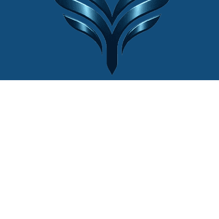
© 2022 Website by
Cân Điện Tử Thiên
Ý®
| Mọi quyền được bảo lưu.
Liên hệ với chúng tôi
+84 (0)902444111
lienhe@canthieny.com