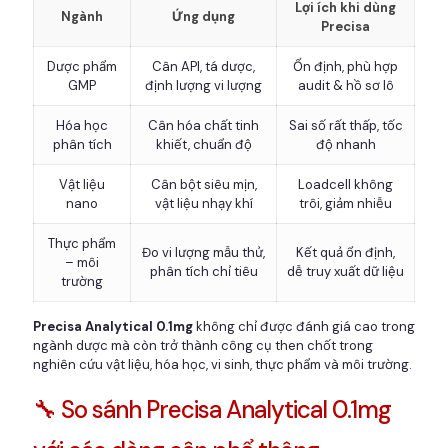
Lợi ích khi dùng
Ngành
Ứng dụng
Precisa
Dược phẩm
Cân API, tá dược,
Ổn định, phù hợp
GMP
định lượng vi lượng
audit & hồ sơ lô
Hóa học
Cân hóa chất tinh
Sai số rất thấp, tốc
phân tích
khiết, chuẩn độ
độ nhanh
Vật liệu
Cân bột siêu mịn,
Loadcell không
nano
vật liệu nhạy khí
trôi, giảm nhiễu
Thực phẩm
Đo vi lượng mẫu thử,
Kết quả ổn định,
– môi
phân tích chỉ tiêu
dễ truy xuất dữ liệu
trường
Precisa Analytical 0.1mg
không chỉ được đánh giá cao trong
ngành dược mà còn trở thành công cụ then chốt trong
nghiên cứu vật liệu, hóa học, vi sinh, thực phẩm và môi trường.
🔧 So sánh Precisa Analytical 0.1mg