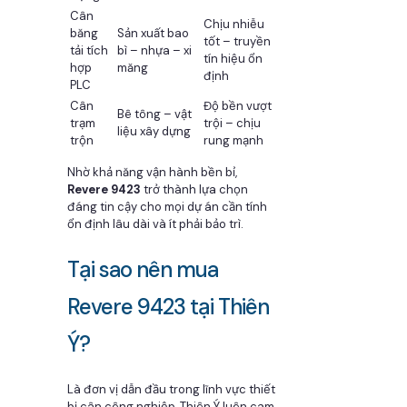
Cân
Chịu nhiễu
băng
Sản xuất bao
tốt – truyền
tải tích
bì – nhựa – xi
tín hiệu ổn
hợp
măng
định
PLC
Cân
Độ bền vượt
Bê tông – vật
trạm
trội – chịu
liệu xây dựng
trộn
rung mạnh
Nhờ khả năng vận hành bền bỉ,
Revere 9423
trở thành lựa chọn
đáng tin cậy cho mọi dự án cần tính
ổn định lâu dài và ít phải bảo trì.
Tại sao nên mua
Revere 9423 tại Thiên
Ý?
Là đơn vị dẫn đầu trong lĩnh vực thiết
bị cân công nghiệp, Thiên Ý luôn cam