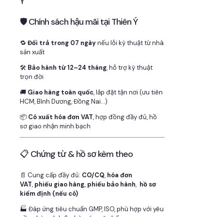
Ý
🛡 Chính sách hậu mãi tại Thiên Ý
🔁
Đổi trả trong 07 ngày
nếu lỗi kỹ thuật từ nhà
sản xuất
🛠
Bảo hành từ 12–24 tháng
, hỗ trợ kỹ thuật
trọn đời
🚚
Giao hàng toàn quốc
, lắp đặt tận nơi (ưu tiên
HCM, Bình Dương, Đồng Nai…)
📦
Có xuất hóa đơn VAT
, hợp đồng đầy đủ, hồ
sơ giao nhận minh bạch
📋 Chứng từ & hồ sơ kèm theo
📄 Cung cấp đầy đủ:
CO/CQ
,
hóa đơn
VAT
,
phiếu giao hàng, phiếu bảo hành
,
hồ sơ
kiểm định (nếu có)
🏭 Đáp ứng tiêu chuẩn GMP, ISO, phù hợp với yêu