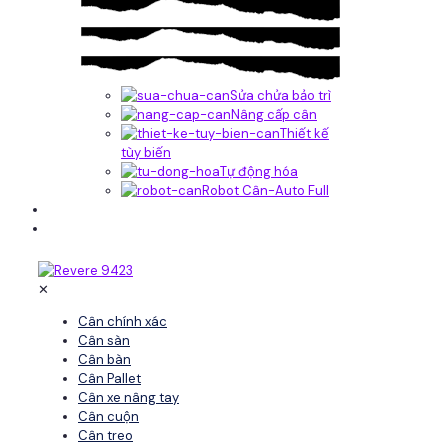
Sửa chửa bảo trì
Nâng cấp cân
Thiết kế
tùy biến
Tự động hóa
Robot Cân-Auto Full
Tin tức
Liên hệ
✕
Cân chính xác
Cân sàn
Cân bàn
Cân Pallet
Cân xe nâng tay
Cân cuộn
Cân treo