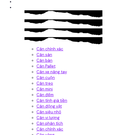
Giới thiệu
Sản Phẩm
Cân chính xác
Cân sàn
Cân bàn
Cân Pallet
Cân xe nâng tay
Cân cuộn
Cân treo
Cân mini
Cân đếm
Cân tính giá tiền
Cân động vật
Cân siêu nhỏ
Cân vi lượng
Cân phân tích
Cân chính xác
Cân vàng