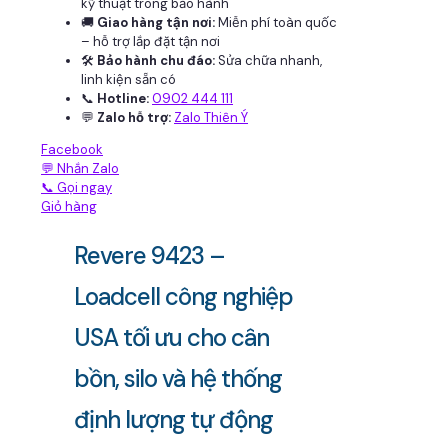
kỹ thuật trong bảo hành
🚚
Giao hàng tận nơi:
Miễn phí toàn quốc
– hỗ trợ lắp đặt tận nơi
🛠
Bảo hành chu đáo:
Sửa chữa nhanh,
linh kiện sẵn có
📞
Hotline:
0902 444 111
💬
Zalo hỗ trợ:
Zalo Thiên Ý
Facebook
💬 Nhắn Zalo
📞 Gọi ngay
Giỏ hàng
Revere 9423 –
Loadcell công nghiệp
USA tối ưu cho cân
bồn, silo và hệ thống
định lượng tự động