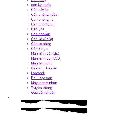
cân kỹ thuật
Cân sấy ẩm
Cân chống nước
Cân chống nổ
Cân chống bụi
Cân y tế
Cân con lăn
Cân xe xúc lật
Cân xe nâng
Cân 3 trục
Màn hình cân LED
Màn hình cân LCD
Màn hình phụ
Đế cân – bệ cân
Loadcell
Pin – sạc cân
Máy in tem nhãn
Truyền thông
Quả cân chuẩn
Hệ thống