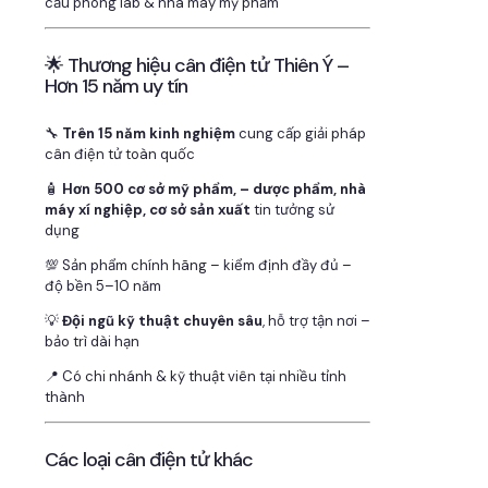
cầu phòng lab & nhà máy mỹ phẩm
🌟 Thương hiệu cân điện tử Thiên Ý –
Hơn 15 năm uy tín
🔧
Trên 15 năm kinh nghiệm
cung cấp giải pháp
cân điện tử toàn quốc
🧴
Hơn 500 cơ sở mỹ phẩm, – dược phẩm, nhà
máy xí nghiệp, cơ sở sản xuất
tin tưởng sử
dụng
💯 Sản phẩm chính hãng – kiểm định đầy đủ –
độ bền 5–10 năm
💡
Đội ngũ kỹ thuật chuyên sâu
, hỗ trợ tận nơi –
bảo trì dài hạn
📍 Có chi nhánh & kỹ thuật viên tại nhiều tỉnh
thành
Các loại cân điện tử khác