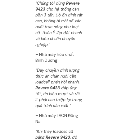
“Chúng tôi dùng
Revere
9423
cho hệ thống cân
bồn 3 tấn. Độ ổn định rất
cao, không bị trôi số vào
buổi trưa nóng như loại
cũ. Thiên Ý lắp đặt nhanh
và hiệu chuẩn chuyên
nghiệp.”
– Nhà máy hóa chất
Bình Dương
“Dây chuyền định lượng
thức ăn chăn nuôi cần
loadcell phản hồi nhanh.
Revere 9423
đáp ứng
tốt, tín hiệu mượt và rất
ít phải can thiệp lại trong
quá trình sản xuất.”
– Nhà máy TACN Đồng
Nai
“Khi thay loadcell cũ
bằng
Revere 9423
, độ