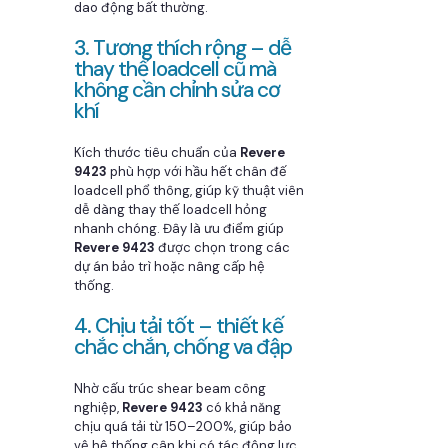
dao động bất thường.
3. Tương thích rộng – dễ
thay thế loadcell cũ mà
không cần chỉnh sửa cơ
khí
Kích thước tiêu chuẩn của
Revere
9423
phù hợp với hầu hết chân đế
loadcell phổ thông, giúp kỹ thuật viên
dễ dàng thay thế loadcell hỏng
nhanh chóng. Đây là ưu điểm giúp
Revere 9423
được chọn trong các
dự án bảo trì hoặc nâng cấp hệ
thống.
4. Chịu tải tốt – thiết kế
chắc chắn, chống va đập
Nhờ cấu trúc shear beam công
nghiệp,
Revere 9423
có khả năng
chịu quá tải từ 150–200%, giúp bảo
vệ hệ thống cân khi có tác động lực