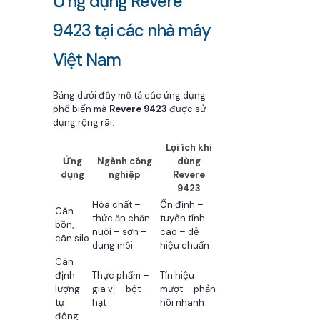
Ứng dụng Revere
9423 tại các nhà máy
Việt Nam
Bảng dưới đây mô tả các ứng dụng
phổ biến mà
Revere 9423
được sử
dụng rộng rãi:
Lợi ích khi
Ứng
Ngành công
dùng
dụng
nghiệp
Revere
9423
Hóa chất –
Ổn định –
Cân
thức ăn chăn
tuyến tính
bồn,
nuôi – sơn –
cao – dễ
cân silo
dung môi
hiệu chuẩn
Cân
định
Thực phẩm –
Tín hiệu
lượng
gia vị – bột –
mượt – phản
tự
hạt
hồi nhanh
động