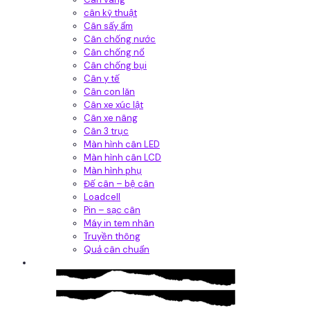
cân kỹ thuật
Cân sấy ẩm
Cân chống nước
Cân chống nổ
Cân chống bụi
Cân y tế
Cân con lăn
Cân xe xúc lật
Cân xe nâng
Cân 3 trục
Màn hình cân LED
Màn hình cân LCD
Màn hình phụ
Đế cân – bệ cân
Loadcell
Pin – sạc cân
Máy in tem nhãn
Truyền thông
Quả cân chuẩn
Hệ thống