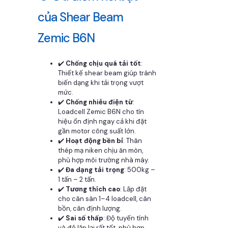
của Shear Beam
Zemic B6N
✔️
Chống chịu quá tải tốt
:
Thiết kế shear beam giúp tránh
biến dạng khi tải trọng vượt
mức.
✔️
Chống nhiễu điện từ
:
Loadcell Zemic B6N cho tín
hiệu ổn định ngay cả khi đặt
gần motor công suất lớn.
✔️
Hoạt động bền bỉ
: Thân
thép mạ niken chịu ăn mòn,
phù hợp môi trường nhà máy.
✔️
Đa dạng tải trọng
: 500kg –
1 tấn – 2 tấn.
✔️
Tương thích cao
: Lắp đặt
cho cân sàn 1–4 loadcell, cân
bồn, cân định lượng.
✔️
Sai số thấp
: Độ tuyến tính
và độ lặp lại rất tốt, phù hợp