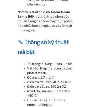
cân kiểm tra.
Nhờ hiệu suất ổn định,
Shear Beam
Zemic B6N
trở thành lựa chọn tiêu
chuẩn trong các nhà máy thực phẩm,
hóa chất, bao bì, logistics và sản xuất
công nghiệp.
🔧 Thông số kỹ thuật
nổi bật
Tải trọng: 500kg – 1 tấn – 2 tấn
Vật liệu: Thép mạ niken (nickel
plated steel)
Độ nhạy: 2.0 mV/V
Điện trở đầu vào: 405Ω ± 10Ω
Điện trở đầu ra: 350Ω ± 3Ω
Nhiệt độ làm việc: –10°C đến
+40°C
Chuẩn bảo vệ: IP67 chống
nước – chống bụi