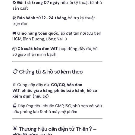
🔁
Đổi trả trong 07 ngày
nếu lỗi kỹ thuật từ nhà
sản xuất
🛠
Bảo hành từ 12–24 tháng
, hỗ trợ kỹ thuật
trọn đời
🚚
Giao hàng toàn quốc
, lắp đặt tận nơi (ưu tiên
HCM, Bình Dương, Đồng Nai…)
📦
Có xuất hóa đơn VAT
, hợp đồng đầy đủ, hồ
sơ giao nhận minh bạch
📋 Chứng từ & hồ sơ kèm theo
📄 Cung cấp đầy đủ:
CO/CQ
,
hóa đơn
VAT
,
phiếu giao hàng, phiếu bảo hành
,
hồ sơ
kiểm định (nếu có)
🏭 Đáp ứng tiêu chuẩn GMP, ISO, phù hợp với yêu
cầu phòng lab & nhà máy mỹ phẩm
🌟 Thương hiệu cân điện tử Thiên Ý –
Hơn 15 năm uy tín