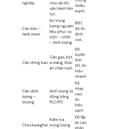
chống
nghiệp
chịu tải tốt,
nhiễu
vận hành liên
mạnh
tục
Đo trọng
IP67,
lượng nguyên
Cân bồn –
độ ổn
liệu, phục vụ
tank mixer
định
trộn – chiết
cao
– định lượng
Độ
tuyến
Cân gạo, bột,
tính
Cân đóng bao
xi măng, thức
tốt, tín
ăn chăn nuôi
hiệu
nhanh
Độ
nhạy
Cân định
Định lượng tự
cao,
lượng –
động bằng
tín
dosing
PLC/IPC
hiệu
sạch
Độ lặp
Kiểm tra
lại cao,
Checkweigher
trọng lượng
phản