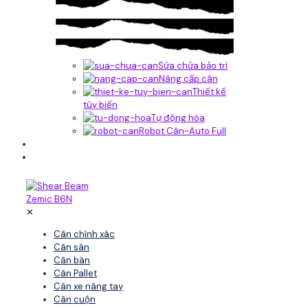
Sửa chửa bảo trì
Nâng cấp cân
Thiết kế
tùy biến
Tự động hóa
Robot Cân-Auto Full
Tin tức
Liên hệ
✕
Cân chính xác
Cân sàn
Cân bàn
Cân Pallet
Cân xe nâng tay
Cân cuộn