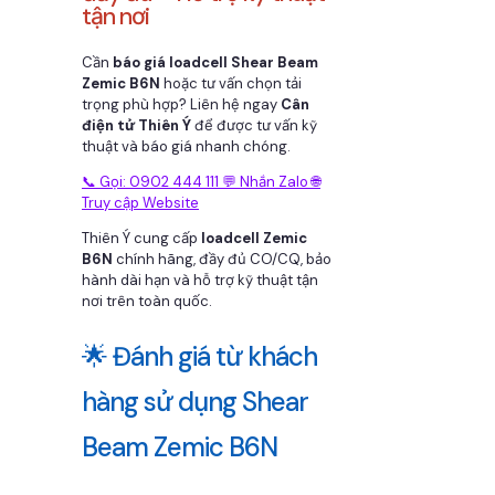
tận nơi
Cần
báo giá loadcell Shear Beam
Zemic B6N
hoặc tư vấn chọn tải
trọng phù hợp? Liên hệ ngay
Cân
điện tử Thiên Ý
để được tư vấn kỹ
thuật và báo giá nhanh chóng.
📞 Gọi: 0902 444 111
💬 Nhắn Zalo
🌐
Truy cập Website
Thiên Ý cung cấp
loadcell Zemic
B6N
chính hãng, đầy đủ CO/CQ, bảo
hành dài hạn và hỗ trợ kỹ thuật tận
nơi trên toàn quốc.
🌟 Đánh giá từ khách
hàng sử dụng Shear
Beam Zemic B6N