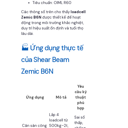
Tiêu chuẩn: OIML R60
Các thông số trên cho thấy
loadcell
Zemic B6N
được thiết kế để hoạt
động trong môi trường khắc nghiệt,
duy trì hiệu suất ổn định và tuổi thọ
lâu dài.
🏭 Ứng dụng thực tế
của Shear Beam
Zemic B6N
Yêu
cầu kỹ
Ứng dụng
Mô tả
thuật
phù
hợp
Lắp 4
Sai số
loadcell từ
thấp,
Cân sàn công
500kg–2t,