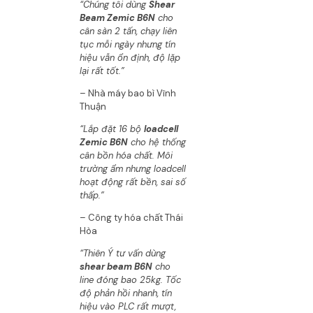
“Chúng tôi dùng
Shear
Beam Zemic B6N
cho
cân sàn 2 tấn, chạy liên
tục mỗi ngày nhưng tín
hiệu vẫn ổn định, độ lặp
lại rất tốt.”
– Nhà máy bao bì Vĩnh
Thuận
“Lắp đặt 16 bộ
loadcell
Zemic B6N
cho hệ thống
cân bồn hóa chất. Môi
trường ẩm nhưng loadcell
hoạt động rất bền, sai số
thấp.”
– Công ty hóa chất Thái
Hòa
“Thiên Ý tư vấn dùng
shear beam B6N
cho
line đóng bao 25kg. Tốc
độ phản hồi nhanh, tín
hiệu vào PLC rất mượt,