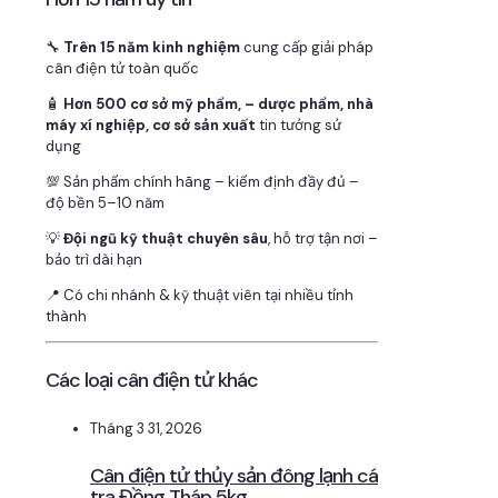
🔧
Trên 15 năm kinh nghiệm
cung cấp giải pháp
cân điện tử toàn quốc
🧴
Hơn 500 cơ sở mỹ phẩm, – dược phẩm, nhà
máy xí nghiệp, cơ sở sản xuất
tin tưởng sử
dụng
💯 Sản phẩm chính hãng – kiểm định đầy đủ –
độ bền 5–10 năm
💡
Đội ngũ kỹ thuật chuyên sâu
, hỗ trợ tận nơi –
bảo trì dài hạn
📍 Có chi nhánh & kỹ thuật viên tại nhiều tỉnh
thành
Các loại cân điện tử khác
Tháng 3 31, 2026
Cân điện tử thủy sản đông lạnh cá
tra Đồng Tháp 5kg