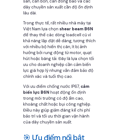
sàn, cân bồn, cân đóng bao và các
dây chuyền sản xuất cần độ ổn định
lâu dài.
Trong thực tế, rất nhiều nhà máy tại
Việt Nam lựa chọn
shear beam B6N
để thay thế các dòng loadcell cũ vì
khả năng lắp đặt dễ dàng, tương thích
với nhiều bộ hiển thị cân, ít bị ảnh
hưởng bởi rung động từ motor, quạt
hút hoặc băng tải. Đây là lựa chọn tối
ưu cho doanh nghiệp cần cảm biến
lực giá hợp lý nhưng vẫn đảm bảo độ
chính xác và tuổi thọ cao.
Với ưu điểm chống nước IP67,
cảm
biến lực B6N
hoạt động ổn định
trong môi trường có độ ẩm cao,
khoáng chất hoặc bụi công nghiệp.
Điều này giúp giảm đáng kể chi phí
bảo trì và tối ưu thời gian vận hành
của dây chuyền sản xuất.
🎯 Ưu điểm nổi bật