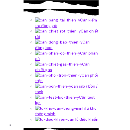
Cân kiểm
tra đóng gói
Cân chiết
rót
Căn
đóng bao
Cân phân
cở
Cân
chiết gas
Cân phối
trộn
cân silo / bồn /
tank
Cân test
lực
Tủ kho
thông minh
Tủ điều khiển
Phần mềm