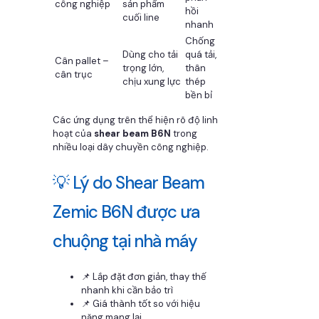
công nghiệp
sản phẩm
hồi
cuối line
nhanh
Chống
Dùng cho tải
quá tải,
Cân pallet –
trọng lớn,
thân
cân trục
chịu xung lực
thép
bền bỉ
Các ứng dụng trên thể hiện rõ độ linh
hoạt của
shear beam B6N
trong
nhiều loại dây chuyền công nghiệp.
💡 Lý do Shear Beam
Zemic B6N được ưa
chuộng tại nhà máy
📌 Lắp đặt đơn giản, thay thế
nhanh khi cần bảo trì
📌 Giá thành tốt so với hiệu
năng mang lại