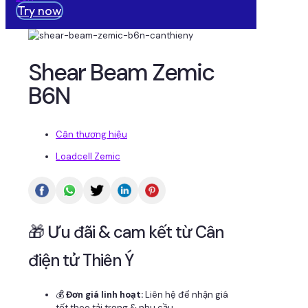
Try now
Shear Beam Zemic
B6N
Cân thương hiệu
Loadcell Zemic
🎁 Ưu đãi & cam kết từ Cân
điện tử Thiên Ý
💰
Đơn giá linh hoạt:
Liên hệ để nhận giá
tốt theo tải trọng & nhu cầu