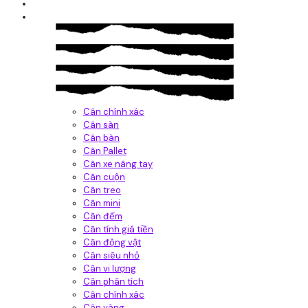
Giới thiệu
Sản Phẩm
Cân chính xác
Cân sàn
Cân bàn
Cân Pallet
Cân xe nâng tay
Cân cuộn
Cân treo
Cân mini
Cân đếm
Cân tính giá tiền
Cân động vật
Cân siêu nhỏ
Cân vi lượng
Cân phân tích
Cân chính xác
Cân vàng