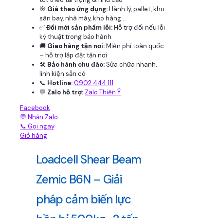
🎯
Giá theo ứng dụng:
Hành lý, pallet, kho
sân bay, nhà máy, kho hàng...
✅
Đổi mới sản phẩm lỗi:
Hỗ trợ đổi nếu lỗi
kỹ thuật trong bảo hành
🚚
Giao hàng tận nơi:
Miễn phí toàn quốc
– hỗ trợ lắp đặt tận nơi
🛠
Bảo hành chu đáo:
Sửa chữa nhanh,
linh kiện sẵn có
📞
Hotline:
0902 444 111
💬
Zalo hỗ trợ:
Zalo Thiên Ý
Facebook
💬 Nhắn Zalo
📞 Gọi ngay
Giỏ hàng
Loadcell Shear Beam
Zemic B6N – Giải
pháp cảm biến lực