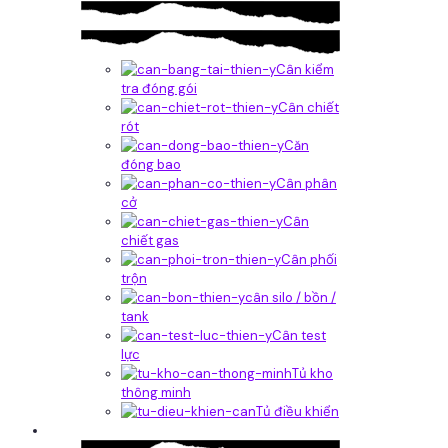
Cân kiểm
tra đóng gói
Cân chiết
rót
Căn
đóng bao
Cân phân
cở
Cân
chiết gas
Cân phối
trộn
cân silo / bồn /
tank
Cân test
lực
Tủ kho
thông minh
Tủ điều khiển
Phần mềm