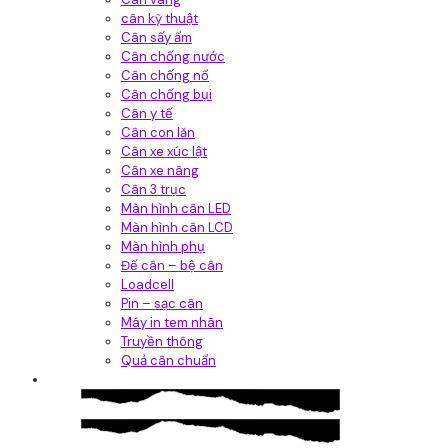
cân kỹ thuật
Cân sấy ẩm
Cân chống nước
Cân chống nổ
Cân chống bụi
Cân y tế
Cân con lăn
Cân xe xúc lật
Cân xe nâng
Cân 3 trục
Màn hình cân LED
Màn hình cân LCD
Màn hình phụ
Đế cân – bệ cân
Loadcell
Pin – sạc cân
Máy in tem nhãn
Truyền thông
Quả cân chuẩn
Hệ thống