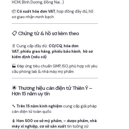
HCM, Bình Dương, Đồng Nai…)
📦
Có xuất hóa đơn VAT
, hợp đồng đầy đủ, hồ
sơ giao nhận minh bạch
📋 Chứng từ & hồ sơ kèm theo
📄 Cung cấp đầy đủ:
CO/CQ
,
hóa đơn
VAT
,
phiếu giao hàng, phiếu bảo hành
,
hồ sơ
kiểm định (nếu có)
🏭 Đáp ứng tiêu chuẩn GMP, ISO, phù hợp với yêu
cầu phòng lab & nhà máy mỹ phẩm
🌟 Thương hiệu cân điện tử Thiên Ý –
Hơn 15 năm uy tín
🔧
Trên 15 năm kinh nghiệm
cung cấp giải pháp
cân điện tử toàn quốc
🧴
Hơn 500 cơ sở mỹ phẩm, – dược phẩm, nhà
máy xí nghiệp, cơ sở sản xuất
tin tưởng sử