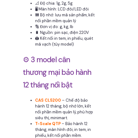
📐 Độ chia: 1g, 2g, 5g
🖥️ Màn hình: LCD đôi/LED đôi
💾 Bộ nhớ: lưu mã sản phẩm, kết
nối phần mềm quản lý
🔢 Đơn vị đo: g, kg, lb
🔋 Nguồn: pin sạc, điện 220V
🖨️ Kết nối in tem, in phiếu, quét
mã vạch (tùy model)
⚙️ 3 model cân
thương mại bảo hành
12 tháng nổi bật
CAS CL5200
– Chế độ bảo
hành 12 tháng, bộ nhớ lớn, kết
nối phần mềm quản lý, phù hợp
siêu thị, minimart.
T-Scale QTP
– Bảo hành 12
tháng, màn hình đôi, in tem, in
phiếu, kết nối phần mềm.