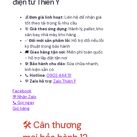
điện tử Thiên Ý
💰
Đơn giá linh hoạt:
Liên hệ để nhận giá
tốt theo tải trọng & nhu cầu
🎯
Giá theo ứng dụng:
Hành lý, pallet, kho
sân bay, nhà máy, kho hàng...
✅
Đổi mới sản phẩm lỗi:
Hỗ trợ đổi nếu lỗi
kỹ thuật trong bảo hành
🚚
Giao hàng tận nơi:
Miễn phí toàn quốc
– hỗ trợ lắp đặt tận nơi
🛠
Bảo hành chu đáo:
Sửa chữa nhanh,
linh kiện sẵn có
📞
Hotline:
0902 444 111
💬
Zalo hỗ trợ:
Zalo Thiên Ý
Facebook
💬 Nhắn Zalo
📞 Gọi ngay
Giỏ hàng
🛠️ Cân thương