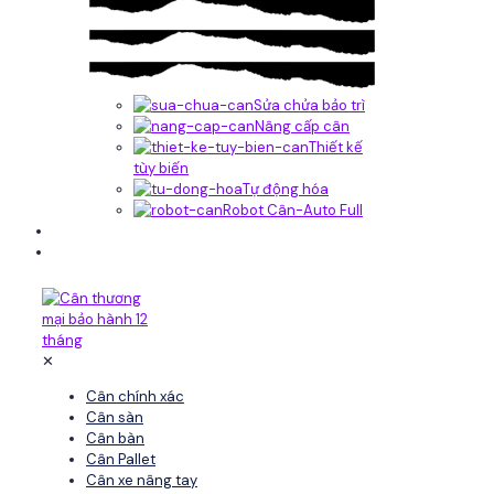
Sửa chửa bảo trì
Nâng cấp cân
Thiết kế
tùy biến
Tự động hóa
Robot Cân-Auto Full
Tin tức
Liên hệ
✕
Cân chính xác
Cân sàn
Cân bàn
Cân Pallet
Cân xe nâng tay