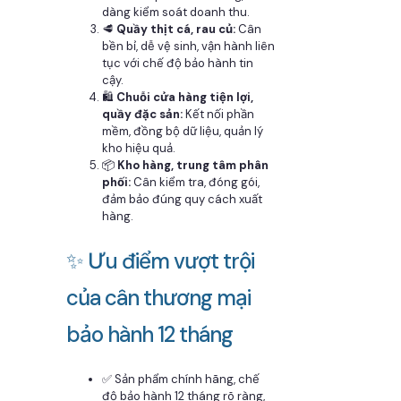
dàng kiểm soát doanh thu.
🥩
Quầy thịt cá, rau củ:
Cân
bền bỉ, dễ vệ sinh, vận hành liên
tục với chế độ bảo hành tin
cậy.
🛍️
Chuỗi cửa hàng tiện lợi,
quầy đặc sản:
Kết nối phần
mềm, đồng bộ dữ liệu, quản lý
kho hiệu quả.
📦
Kho hàng, trung tâm phân
phối:
Cân kiểm tra, đóng gói,
đảm bảo đúng quy cách xuất
hàng.
✨ Ưu điểm vượt trội
của cân thương mại
bảo hành 12 tháng
✅ Sản phẩm chính hãng, chế
độ bảo hành 12 tháng rõ ràng,