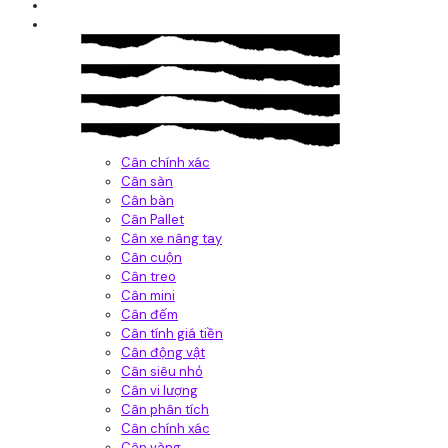
Giới thiệu
Sản Phẩm
Cân chính xác
Cân sàn
Cân bàn
Cân Pallet
Cân xe nâng tay
Cân cuộn
Cân treo
Cân mini
Cân đếm
Cân tính giá tiền
Cân động vật
Cân siêu nhỏ
Cân vi lượng
Cân phân tích
Cân chính xác
Cân vàng