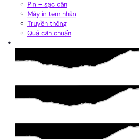
Pin – sạc cân
Máy in tem nhãn
Truyền thông
Quả cân chuẩn
Hệ thống