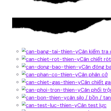
Cân kiểm tra 
Cân chiết rót
Căn đóng b
Cân phân cở
Cân chiết ga
Cân phối trộ
cân silo / bồn / ta
Cân test lực