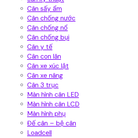
Cân sấy ẩm
Cân chống nước
Cân chống nổ
Cân chống bụi
Cân y tế
Cân con lăn
Cân xe xúc lật
Cân xe nâng
Cân 3 trục
Màn hình cân LED
Màn hình cân LCD
Màn hình phụ
Đế cân – bệ cân
Loadcell