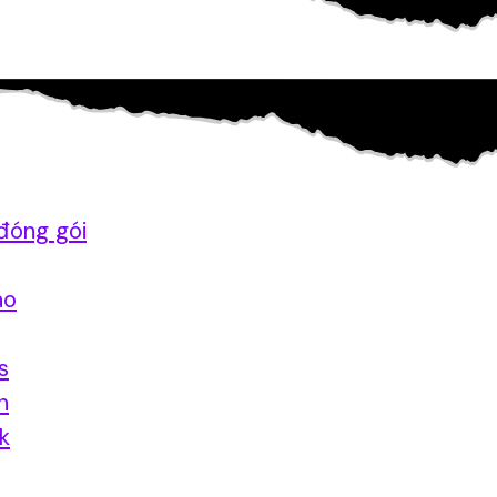
đóng gói
ao
s
n
nk