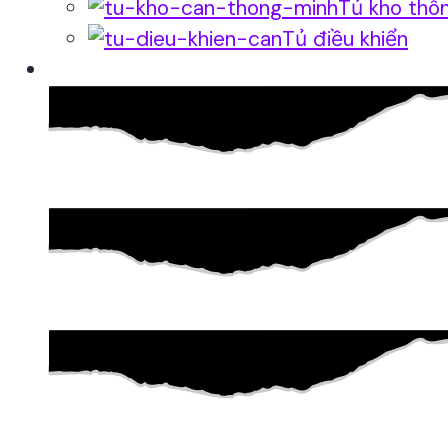
Tủ kho thô
Tủ điều khiển
Phần mềm