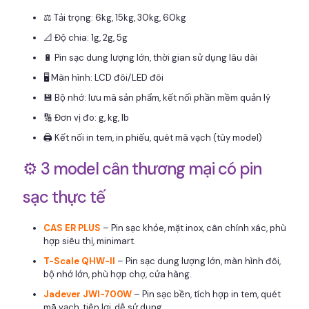
⚖️ Tải trọng: 6kg, 15kg, 30kg, 60kg
📐 Độ chia: 1g, 2g, 5g
🔋 Pin sạc dung lượng lớn, thời gian sử dụng lâu dài
🖥️ Màn hình: LCD đôi/LED đôi
💾 Bộ nhớ: lưu mã sản phẩm, kết nối phần mềm quản lý
🔢 Đơn vị đo: g, kg, lb
🖨️ Kết nối in tem, in phiếu, quét mã vạch (tùy model)
⚙️ 3 model cân thương mại có pin
sạc thực tế
CAS ER PLUS
– Pin sạc khỏe, mặt inox, cân chính xác, phù
hợp siêu thị, minimart.
T-Scale QHW-II
– Pin sạc dung lượng lớn, màn hình đôi,
bộ nhớ lớn, phù hợp chợ, cửa hàng.
Jadever JWI-700W
– Pin sạc bền, tích hợp in tem, quét
mã vạch, tiện lợi, dễ sử dụng.