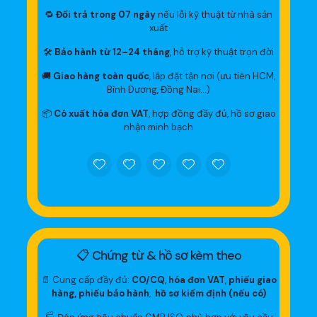
🔁
Đổi trả trong 07 ngày
nếu lỗi kỹ thuật từ nhà sản
xuất
🛠
Bảo hành từ 12–24 tháng
, hỗ trợ kỹ thuật trọn đời
🚚
Giao hàng toàn quốc
, lắp đặt tận nơi (ưu tiên HCM,
Bình Dương, Đồng Nai…)
📦
Có xuất hóa đơn VAT
, hợp đồng đầy đủ, hồ sơ giao
nhận minh bạch
📋 Chứng từ & hồ sơ kèm theo
📄 Cung cấp đầy đủ:
CO/CQ
,
hóa đơn VAT
,
phiếu giao
hàng, phiếu bảo hành
,
hồ sơ kiểm định (nếu có)