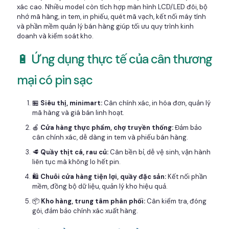
xác cao. Nhiều model còn tích hợp màn hình LCD/LED đôi, bộ
nhớ mã hàng, in tem, in phiếu, quét mã vạch, kết nối máy tính
và phần mềm quản lý bán hàng giúp tối ưu quy trình kinh
doanh và kiểm soát kho.
🔋 Ứng dụng thực tế của cân thương
mại có pin sạc
🏪
Siêu thị, minimart:
Cân chính xác, in hóa đơn, quản lý
mã hàng và giá bán linh hoạt.
🍎
Cửa hàng thực phẩm, chợ truyền thống:
Đảm bảo
cân chính xác, dễ dàng in tem và phiếu bán hàng.
🥩
Quầy thịt cá, rau củ:
Cân bền bỉ, dễ vệ sinh, vận hành
liên tục mà không lo hết pin.
🛍️
Chuỗi cửa hàng tiện lợi, quầy đặc sản:
Kết nối phần
mềm, đồng bộ dữ liệu, quản lý kho hiệu quả.
📦
Kho hàng, trung tâm phân phối:
Cân kiểm tra, đóng
gói, đảm bảo chính xác xuất hàng.