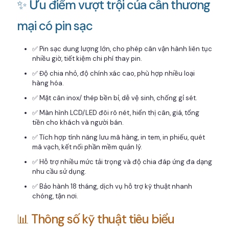
✨ Ưu điểm vượt trội của cân thương
mại có pin sạc
✅ Pin sạc dung lượng lớn, cho phép cân vận hành liên tục
nhiều giờ, tiết kiệm chi phí thay pin.
✅ Độ chia nhỏ, độ chính xác cao, phù hợp nhiều loại
hàng hóa.
✅ Mặt cân inox/ thép bền bỉ, dễ vệ sinh, chống gỉ sét.
✅ Màn hình LCD/LED đôi rõ nét, hiển thị cân, giá, tổng
tiền cho khách và người bán.
✅ Tích hợp tính năng lưu mã hàng, in tem, in phiếu, quét
mã vạch, kết nối phần mềm quản lý.
✅ Hỗ trợ nhiều mức tải trọng và độ chia đáp ứng đa dạng
nhu cầu sử dụng.
✅ Bảo hành 18 tháng, dịch vụ hỗ trợ kỹ thuật nhanh
chóng, tận nơi.
📊 Thông số kỹ thuật tiêu biểu