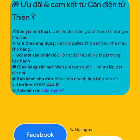
🎁 Ưu đãi & cam kết từ Cân điện tử
Thiên Ý
💰
Đơn giá linh hoạt:
Liên hệ để nhận giá tốt theo tải trọng &
nhu cầu
🎯
Giá theo ứng dụng:
Hành lý, pallet, kho sân bay, nhà máy,
kho hàng...
✅
Đổi mới sản phẩm lỗi:
Hỗ trợ đổi nếu lỗi kỹ thuật trong
bảo hành
🚚
Giao hàng tận nơi:
Miễn phí toàn quốc – hỗ trợ lắp đặt
tận nơi
🛠
Bảo hành chu đáo:
Sửa chữa nhanh, linh kiện sẵn có
📞
Hotline:
0902 444 111
💬
Zalo hỗ trợ:
Zalo Thiên Ý
📞 Gọi ngay
Facebook