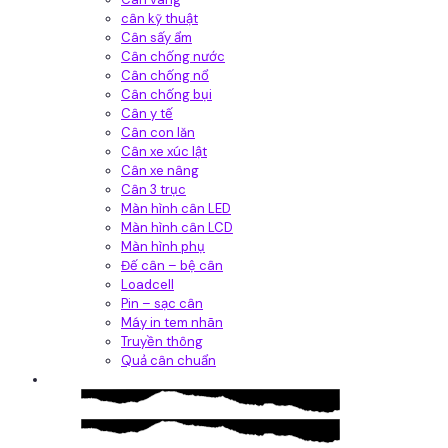
cân kỹ thuật
Cân sấy ẩm
Cân chống nước
Cân chống nổ
Cân chống bụi
Cân y tế
Cân con lăn
Cân xe xúc lật
Cân xe nâng
Cân 3 trục
Màn hình cân LED
Màn hình cân LCD
Màn hình phụ
Đế cân – bệ cân
Loadcell
Pin – sạc cân
Máy in tem nhãn
Truyền thông
Quả cân chuẩn
Hệ thống