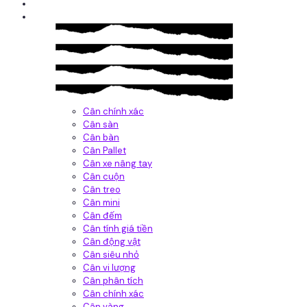
Giới thiệu
Sản Phẩm
Cân chính xác
Cân sàn
Cân bàn
Cân Pallet
Cân xe nâng tay
Cân cuộn
Cân treo
Cân mini
Cân đếm
Cân tính giá tiền
Cân động vật
Cân siêu nhỏ
Cân vi lượng
Cân phân tích
Cân chính xác
Cân vàng