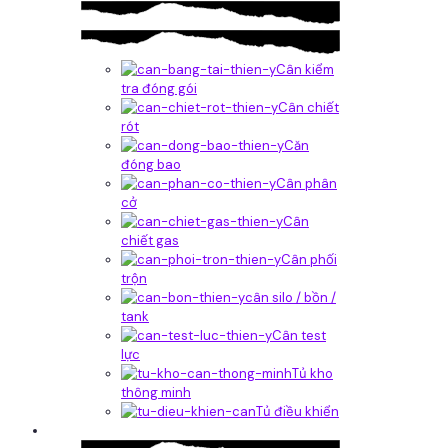
Cân kiểm
tra đóng gói
Cân chiết
rót
Căn
đóng bao
Cân phân
cở
Cân
chiết gas
Cân phối
trộn
cân silo / bồn /
tank
Cân test
lực
Tủ kho
thông minh
Tủ điều khiển
Phần mềm