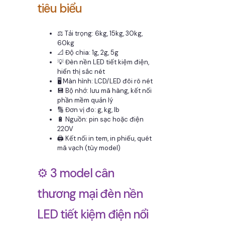
tiêu biểu
⚖️ Tải trọng: 6kg, 15kg, 30kg,
60kg
📐 Độ chia: 1g, 2g, 5g
💡 Đèn nền LED tiết kiệm điện,
hiển thị sắc nét
🖥️ Màn hình: LCD/LED đôi rõ nét
💾 Bộ nhớ: lưu mã hàng, kết nối
phần mềm quản lý
🔢 Đơn vị đo: g, kg, lb
🔋 Nguồn: pin sạc hoặc điện
220V
🖨️ Kết nối in tem, in phiếu, quét
mã vạch (tùy model)
⚙️ 3 model cân
thương mại đèn nền
LED tiết kiệm điện nổi