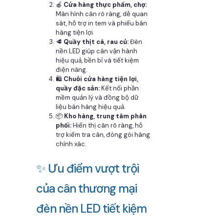
🍎
Cửa hàng thực phẩm, chợ:
Màn hình cân rõ ràng, dễ quan
sát, hỗ trợ in tem và phiếu bán
hàng tiện lợi.
🥩
Quầy thịt cá, rau củ:
Đèn
nền LED giúp cân vận hành
hiệu quả, bền bỉ và tiết kiệm
điện năng.
🛍️
Chuỗi cửa hàng tiện lợi,
quầy đặc sản:
Kết nối phần
mềm quản lý và đồng bộ dữ
liệu bán hàng hiệu quả.
📦
Kho hàng, trung tâm phân
phối:
Hiển thị cân rõ ràng, hỗ
trợ kiểm tra cân, đóng gói hàng
chính xác.
✨ Ưu điểm vượt trội
của cân thương mại
đèn nền LED tiết kiệm