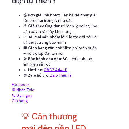
điện tử Thiên Ý
💰
Đơn giá linh hoạt:
Liên hệ để nhận giá
tốt theo tải trọng & nhu cầu
🎯
Giá theo ứng dụng:
Hành lý, pallet, kho
sân bay, nhà máy, kho hàng...
✅
Đổi mới sản phẩm lỗi:
Hỗ trợ đổi nếu lỗi
kỹ thuật trong bảo hành
🚚
Giao hàng tận nơi:
Miễn phí toàn quốc
– hỗ trợ lắp đặt tận nơi
🛠
Bảo hành chu đáo:
Sửa chữa nhanh,
linh kiện sẵn có
📞
Hotline:
0902 444 111
💬
Zalo hỗ trợ:
Zalo Thiên Ý
Facebook
💬 Nhắn Zalo
📞 Gọi ngay
Giỏ hàng
💡 Cân thương
mại đèn nền LED