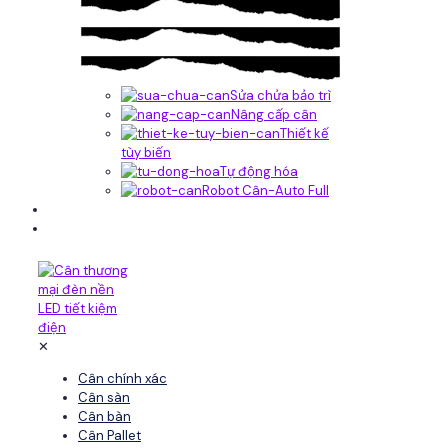
Sửa chửa bảo trì
Nâng cấp cân
Thiết kế
tùy biến
Tự động hóa
Robot Cân-Auto Full
Tin tức
Liên hệ
✕
Cân chính xác
Cân sàn
Cân bàn
Cân Pallet