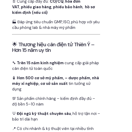
📄 Cung cấp đầy đủ:
CO/CQ
,
hóa đơn
VAT
,
phiếu giao hàng, phiếu bảo hành
,
hồ sơ
kiểm định (nếu có)
🏭 Đáp ứng tiêu chuẩn GMP, ISO, phù hợp với yêu
cầu phòng lab & nhà máy mỹ phẩm
🌟 Thương hiệu cân điện tử Thiên Ý –
Hơn 15 năm uy tín
🔧
Trên 15 năm kinh nghiệm
cung cấp giải pháp
cân điện tử toàn quốc
🧴
Hơn 500 cơ sở mỹ phẩm, – dược phẩm, nhà
máy xí nghiệp, cơ sở sản xuất
tin tưởng sử
dụng
💯 Sản phẩm chính hãng – kiểm định đầy đủ –
độ bền 5–10 năm
💡
Đội ngũ kỹ thuật chuyên sâu
, hỗ trợ tận nơi –
bảo trì dài hạn
📍 Có chi nhánh & kỹ thuật viên tại nhiều tỉnh