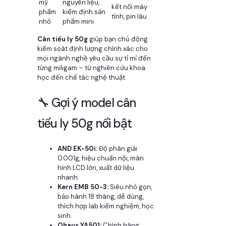
mỹ
nguyên liệu,
kết nối máy
phẩm
kiểm định sản
tính, pin lâu
nhỏ
phẩm mini
Cân tiểu ly 50g
giúp bạn chủ động
kiểm soát định lượng chính xác cho
mọi ngành nghề yêu cầu sự tỉ mỉ đến
từng miligam – từ nghiên cứu khoa
học đến chế tác nghệ thuật.
🔧 Gợi ý model cân
tiểu ly 50g nổi bật
AND EK-50i:
Độ phân giải
0.001g, hiệu chuẩn nội, màn
hình LCD lớn, xuất dữ liệu
nhanh.
Kern EMB 50-3:
Siêu nhỏ gọn,
bảo hành 18 tháng, dễ dùng,
thích hợp lab kiểm nghiệm, học
sinh.
Ohaus YA501:
Chính hãng,