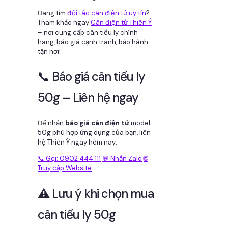
Đang tìm
đối tác cân điện tử uy tín
?
Tham khảo ngay
Cân điện tử Thiên Ý
– nơi cung cấp cân tiểu ly chính
hãng, báo giá cạnh tranh, bảo hành
tận nơi!
📞 Báo giá cân tiểu ly
50g – Liên hệ ngay
Để nhận
báo giá cân điện tử
model
50g phù hợp ứng dụng của bạn, liên
hệ Thiên Ý ngay hôm nay:
📞 Gọi: 0902 444 111
💬 Nhắn Zalo
🌐
Truy cập Website
⚠️ Lưu ý khi chọn mua
cân tiểu ly 50g