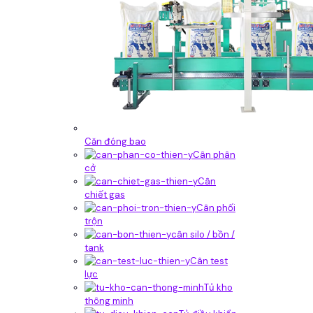
Căn đóng bao
Cân phân
cở
Cân
chiết gas
Cân phối
trộn
cân silo / bồn /
tank
Cân test
lực
Tủ kho
thông minh