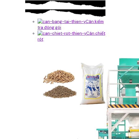
Cân kiểm
tra đóng gói
Cân chiết
rót