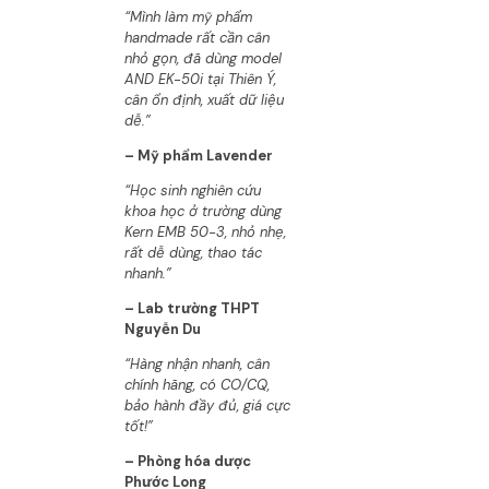
“Mình làm mỹ phẩm
handmade rất cần cân
nhỏ gọn, đã dùng model
AND EK-50i tại Thiên Ý,
cân ổn định, xuất dữ liệu
dễ.”
– Mỹ phẩm Lavender
“Học sinh nghiên cứu
khoa học ở trường dùng
Kern EMB 50-3, nhỏ nhẹ,
rất dễ dùng, thao tác
nhanh.”
– Lab trường THPT
Nguyễn Du
“Hàng nhận nhanh, cân
chính hãng, có CO/CQ,
bảo hành đầy đủ, giá cực
tốt!”
– Phòng hóa dược
Phước Long