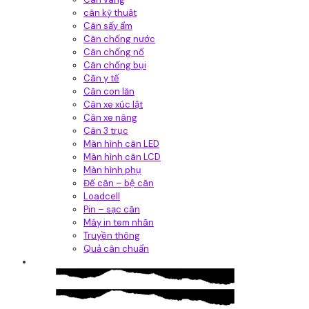
cân kỹ thuật
Cân sấy ẩm
Cân chống nước
Cân chống nổ
Cân chống bụi
Cân y tế
Cân con lăn
Cân xe xúc lật
Cân xe nâng
Cân 3 trục
Màn hình cân LED
Màn hình cân LCD
Màn hình phụ
Đế cân – bệ cân
Loadcell
Pin – sạc cân
Máy in tem nhãn
Truyền thông
Quả cân chuẩn
Hệ thống