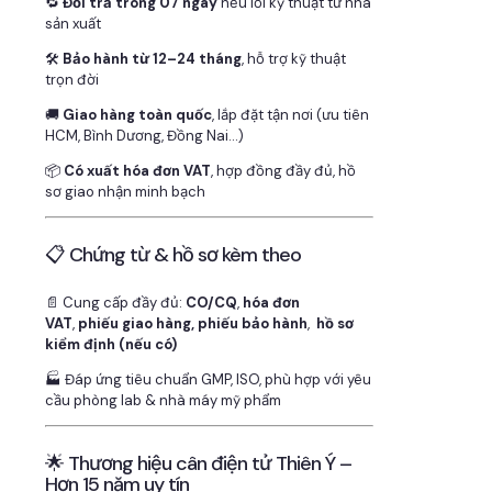
🔁
Đổi trả trong 07 ngày
nếu lỗi kỹ thuật từ nhà
sản xuất
🛠
Bảo hành từ 12–24 tháng
, hỗ trợ kỹ thuật
trọn đời
🚚
Giao hàng toàn quốc
, lắp đặt tận nơi (ưu tiên
HCM, Bình Dương, Đồng Nai…)
📦
Có xuất hóa đơn VAT
, hợp đồng đầy đủ, hồ
sơ giao nhận minh bạch
📋 Chứng từ & hồ sơ kèm theo
📄 Cung cấp đầy đủ:
CO/CQ
,
hóa đơn
VAT
,
phiếu giao hàng, phiếu bảo hành
,
hồ sơ
kiểm định (nếu có)
🏭 Đáp ứng tiêu chuẩn GMP, ISO, phù hợp với yêu
cầu phòng lab & nhà máy mỹ phẩm
🌟 Thương hiệu cân điện tử Thiên Ý –
Hơn 15 năm uy tín