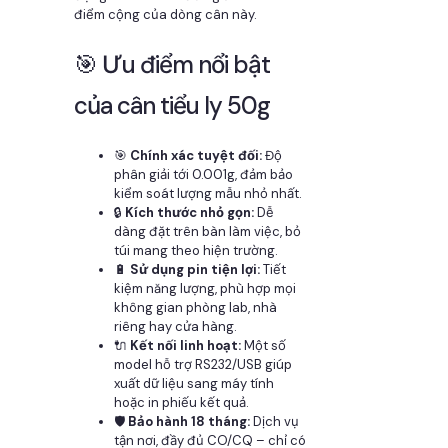
điểm cộng của dòng cân này.
🎯 Ưu điểm nổi bật
của cân tiểu ly 50g
🎯
Chính xác tuyệt đối:
Độ
phân giải tới 0.001g, đảm bảo
kiểm soát lượng mẫu nhỏ nhất.
🔒
Kích thước nhỏ gọn:
Dễ
dàng đặt trên bàn làm việc, bỏ
túi mang theo hiện trường.
🔋
Sử dụng pin tiện lợi:
Tiết
kiệm năng lượng, phù hợp mọi
không gian phòng lab, nhà
riêng hay cửa hàng.
🔌
Kết nối linh hoạt:
Một số
model hỗ trợ RS232/USB giúp
xuất dữ liệu sang máy tính
hoặc in phiếu kết quả.
🛡️
Bảo hành 18 tháng:
Dịch vụ
tận nơi, đầy đủ CO/CQ – chỉ có