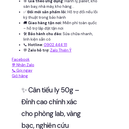
🎯
Giá theo ứng dụng:
Hành lý, pallet, kho
sân bay, nhà máy, kho hàng...
✅
Đổi mới sản phẩm lỗi:
Hỗ trợ đổi nếu lỗi
kỹ thuật trong bảo hành
🚚
Giao hàng tận nơi:
Miễn phí toàn quốc
– hỗ trợ lắp đặt tận nơi
🛠
Bảo hành chu đáo:
Sửa chữa nhanh,
linh kiện sẵn có
📞
Hotline:
0902 444 111
💬
Zalo hỗ trợ:
Zalo Thiên Ý
Facebook
💬 Nhắn Zalo
📞 Gọi ngay
Giỏ hàng
✨ Cân tiểu ly 50g –
Đỉnh cao chính xác
cho phòng lab, vàng
bạc, nghiên cứu