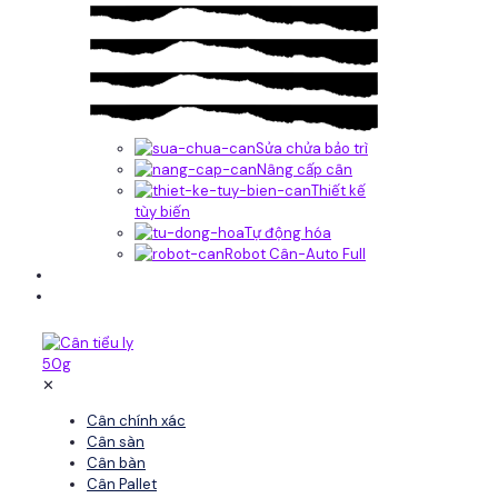
Sửa chửa bảo trì
Nâng cấp cân
Thiết kế
tùy biến
Tự động hóa
Robot Cân-Auto Full
Tin tức
Liên hệ
✕
Cân chính xác
Cân sàn
Cân bàn
Cân Pallet