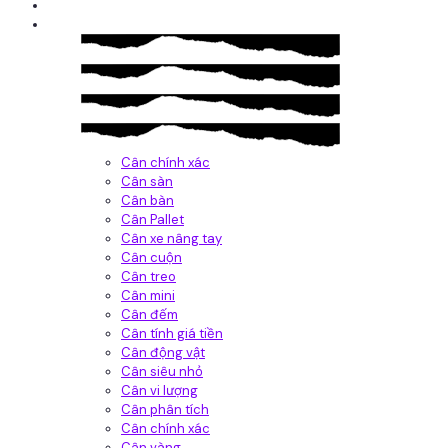
Giới thiệu
Sản Phẩm
Cân chính xác
Cân sàn
Cân bàn
Cân Pallet
Cân xe nâng tay
Cân cuộn
Cân treo
Cân mini
Cân đếm
Cân tính giá tiền
Cân động vật
Cân siêu nhỏ
Cân vi lượng
Cân phân tích
Cân chính xác
Cân vàng