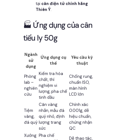
tại
cân điện tử chính hãng
Thiên Ý
.
🏭 Ứng dụng của cân
tiểu ly 50g
Ngành
Ứng dụng cụ
Yêu cầu kỹ
sử
thể
thuật
dụng
Kiểm tra hóa
Phòng
Chống rung,
chất, thí
lab –
chuẩn ISO,
nghiệm vi
nghiên
màn hình
lượng, pha chế
cứu
LCD lớn
tinh dầu
Cân vàng
Chính xác
Tiệm
nhẫn, mẫu đá
0.001g, dễ
vàng,
quý nhỏ, định
hiệu chuẩn,
đá quý
lượng trang
chứng nhận
sức
QC
Xưởng
Pha chế
Dễ thao tác,