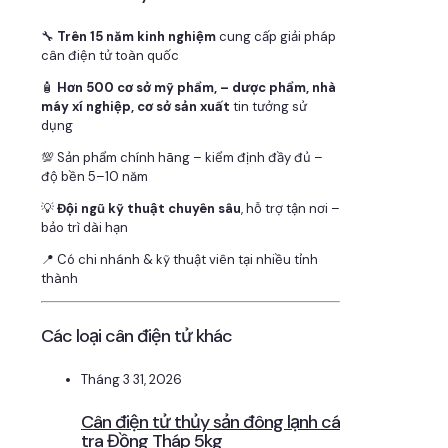
🔧
Trên 15 năm kinh nghiệm
cung cấp giải pháp
cân điện tử toàn quốc
🧴
Hơn 500 cơ sở mỹ phẩm, – dược phẩm, nhà
máy xí nghiệp, cơ sở sản xuất
tin tưởng sử
dụng
💯 Sản phẩm chính hãng – kiểm định đầy đủ –
độ bền 5–10 năm
💡
Đội ngũ kỹ thuật chuyên sâu
, hỗ trợ tận nơi –
bảo trì dài hạn
📍 Có chi nhánh & kỹ thuật viên tại nhiều tỉnh
thành
Các loại cân điện tử khác
Tháng 3 31, 2026
Cân điện tử thủy sản đông lạnh cá
tra Đồng Tháp 5kg