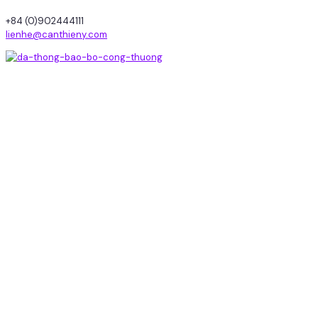
+84 (0)902444111
lienhe@canthieny.com