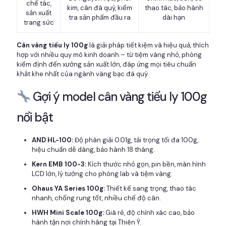
chế tác,
kim, cân đá quý, kiểm
thao tác, bảo hành
sản xuất
tra sản phẩm đầu ra
dài hạn
trang sức
Cân vàng tiểu ly 100g
là giải pháp tiết kiệm và hiệu quả, thích
hợp với nhiều quy mô kinh doanh – từ tiệm vàng nhỏ, phòng
kiểm định đến xưởng sản xuất lớn, đáp ứng mọi tiêu chuẩn
khắt khe nhất của ngành vàng bạc đá quý.
Gợi ý model cân vàng tiểu ly 100g
nổi bật
AND HL-100:
Độ phân giải 0.01g, tải trọng tối đa 100g,
hiệu chuẩn dễ dàng, bảo hành 18 tháng.
Kern EMB 100-3:
Kích thước nhỏ gọn, pin bền, màn hình
LCD lớn, lý tưởng cho phòng lab và tiệm vàng.
Ohaus YA Series 100g:
Thiết kế sang trọng, thao tác
nhanh, chống rung tốt, nhiều chế độ cân.
HWH Mini Scale 100g:
Giá rẻ, độ chính xác cao, bảo
hành tận nơi chính hãng tại Thiên Ý.