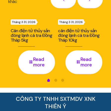
khác
Tháng 3 31, 2026
Tháng 3 31, 2026
Thá
ản
Cân điện tử thủy sản
cân điện tử thủy sản
Câ
nh
đông lạnh cá tra Đồng
đông lạnh cá tra Đồng
đô
Tháp 5kg
Tháp 10kg
Th
Read
Read
more
more
CÔNG TY TNHH SXTMDV XNK
THIÊN Ý