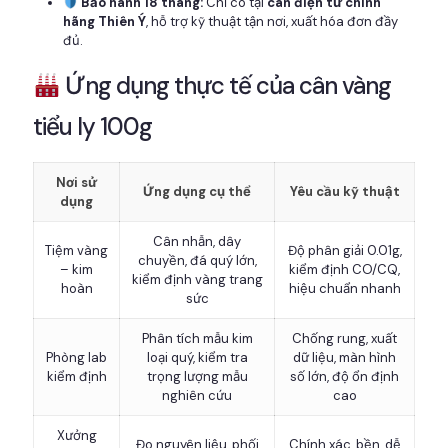
Bảo hành 18 tháng:
Chỉ có tại
cân điện tử chính
hãng Thiên Ý
, hỗ trợ kỹ thuật tận nơi, xuất hóa đơn đầy
đủ.
Ứng dụng thực tế của cân vàng
tiểu ly 100g
Nơi sử
Ứng dụng cụ thể
Yêu cầu kỹ thuật
dụng
Cân nhẫn, dây
Tiệm vàng
Độ phân giải 0.01g,
chuyền, đá quý lớn,
– kim
kiểm định CO/CQ,
kiểm định vàng trang
hoàn
hiệu chuẩn nhanh
sức
Phân tích mẫu kim
Chống rung, xuất
Phòng lab
loại quý, kiểm tra
dữ liệu, màn hình
kiểm định
trọng lượng mẫu
số lớn, độ ổn định
nghiên cứu
cao
Xưởng
Đo nguyên liệu, phối
Chính xác, bền, dễ