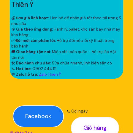
Thiên Ý
💰
Đơn giá linh hoạt:
Liên hệ để nhận giá tốt theo tải trọng &
nhu cầu
🎯
Giá theo ứng dụng:
Hành lý, pallet, kho sân bay, nhà máy,
kho hàng...
✅
Đổi mới sản phẩm lỗi:
Hỗ trợ đổi nếu lỗi kỹ thuật trong
bảo hành
🚚
Giao hàng tận nơi:
Miễn phí toàn quốc – hỗ trợ lắp đặt
tận nơi
🛠
Bảo hành chu đáo:
Sửa chữa nhanh, linh kiện sẵn có
📞
Hotline:
0902 444 111
💬
Zalo hỗ trợ:
Zalo Thiên Ý
📞 Gọi ngay
Facebook
Giỏ hàng