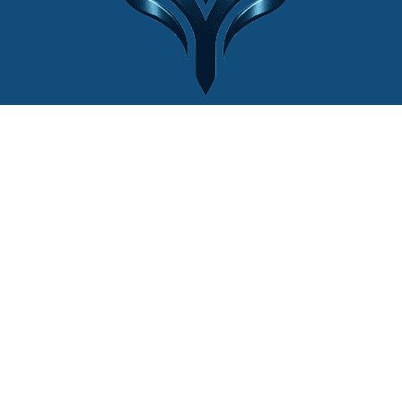
© 2022 Website by
Cân Điện Tử Thiên
Ý®
| Mọi quyền được bảo lưu.
Liên hệ với chúng tôi
+84 (0)902444111
lienhe@canthieny.com