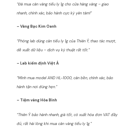
“Đã mua cân vàng tiểu ly 1g cho cửa hàng vàng – giao
nhanh, chính xác, bảo hành cực kỳ yên tâm!”
– Vàng Bạc Kim Oanh
“Phòng lab dùng cân tiểu ly 1g của Thiên Ý, thao tác mượt,
dễ xuất dữ liệu – dịch vụ kỹ thuật rất tốt.”
– Lab kiểm định Việt Á
“Mình mua model AND HL-1000, cân bền, chính xác, bảo
hành tận nơi đúng hẹn.”
– Tiệm vàng Hòa Bình
“Thiên Ý bảo hành nhanh, giá tốt, có xuất hóa đơn VAT đầy
đủ, rất hài lòng khi mua cân vàng tiểu ly 1g.”