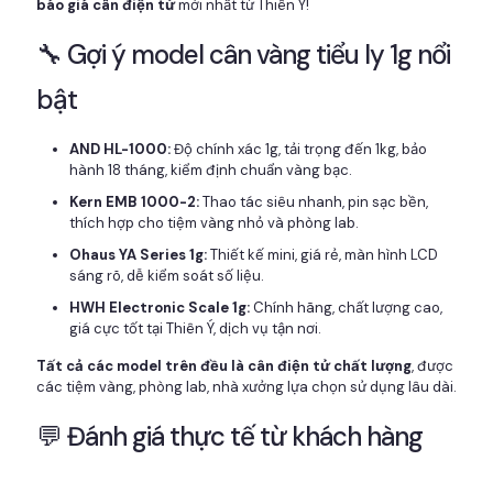
báo giá cân điện tử
mới nhất từ Thiên Ý!
🔧 Gợi ý model cân vàng tiểu ly 1g nổi
bật
AND HL-1000:
Độ chính xác 1g, tải trọng đến 1kg, bảo
hành 18 tháng, kiểm định chuẩn vàng bạc.
Kern EMB 1000-2:
Thao tác siêu nhanh, pin sạc bền,
thích hợp cho tiệm vàng nhỏ và phòng lab.
Ohaus YA Series 1g:
Thiết kế mini, giá rẻ, màn hình LCD
sáng rõ, dễ kiểm soát số liệu.
HWH Electronic Scale 1g:
Chính hãng, chất lượng cao,
giá cực tốt tại Thiên Ý, dịch vụ tận nơi.
Tất cả các model trên đều là cân điện tử chất lượng
, được
các tiệm vàng, phòng lab, nhà xưởng lựa chọn sử dụng lâu dài.
💬 Đánh giá thực tế từ khách hàng