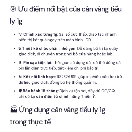
🎯 Ưu điểm nổi bật của cân vàng tiểu
ly 1g
💡
Chính xác từng 1g:
Sai số cực thấp, thao tác nhanh,
hiển thị kết quả ngay trên màn hình LCD.
🔒
Thiết kế chắc chắn, nhỏ gọn:
Dễ dàng bố trí tại quầy
giao dịch, di chuyển trong nội bộ cửa hàng hoặc lab.
🔋
Pin sạc tiện lợi:
Thời gian sử dụng dài, có thể dùng cả
pin lẫn điện trực tiếp, tiết kiệm chi phí bảo trì.
🔌
Kết nối linh hoạt:
RS232/USB giúp in phiếu cân, lưu trữ
dữ liệu giao dịch, đồng bộ hệ thống quản lý.
🛡️
Bảo hành 18 tháng:
Dịch vụ tận nơi, đầy đủ CO/CQ –
chỉ có tại
cân điện tử chính hãng Thiên Ý
.
🏭 Ứng dụng cân vàng tiểu ly 1g
trong thực tế