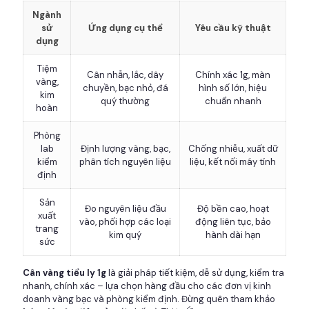
Ngành
sử
Ứng dụng cụ thể
Yêu cầu kỹ thuật
dụng
Tiệm
Cân nhẫn, lắc, dây
Chính xác 1g, màn
vàng,
chuyền, bạc nhỏ, đá
hình số lớn, hiệu
kim
quý thường
chuẩn nhanh
hoàn
Phòng
lab
Định lượng vàng, bạc,
Chống nhiễu, xuất dữ
kiểm
phân tích nguyên liệu
liệu, kết nối máy tính
định
Sản
Đo nguyên liệu đầu
Độ bền cao, hoạt
xuất
vào, phối hợp các loại
động liên tục, bảo
trang
kim quý
hành dài hạn
sức
Cân vàng tiểu ly 1g
là giải pháp tiết kiệm, dễ sử dụng, kiểm tra
nhanh, chính xác – lựa chọn hàng đầu cho các đơn vị kinh
doanh vàng bạc và phòng kiểm định. Đừng quên tham khảo