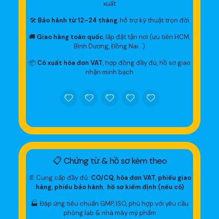
xuất
🛠
Bảo hành từ 12–24 tháng
, hỗ trợ kỹ thuật trọn đời
🚚
Giao hàng toàn quốc
, lắp đặt tận nơi (ưu tiên HCM,
Bình Dương, Đồng Nai…)
📦
Có xuất hóa đơn VAT
, hợp đồng đầy đủ, hồ sơ giao
nhận minh bạch
📋 Chứng từ & hồ sơ kèm theo
📄 Cung cấp đầy đủ:
CO/CQ
,
hóa đơn VAT
,
phiếu giao
hàng, phiếu bảo hành
,
hồ sơ kiểm định (nếu có)
🏭 Đáp ứng tiêu chuẩn GMP, ISO, phù hợp với yêu cầu
phòng lab & nhà máy mỹ phẩm