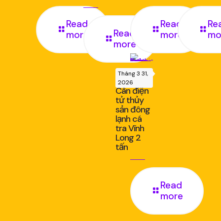
Read
Read
Re
Read
more
more
mo
more
Tháng 3 31,
2026
Cân điện
tử thủy
sản đông
lạnh cá
tra Vĩnh
Long 2
tấn
Read
more