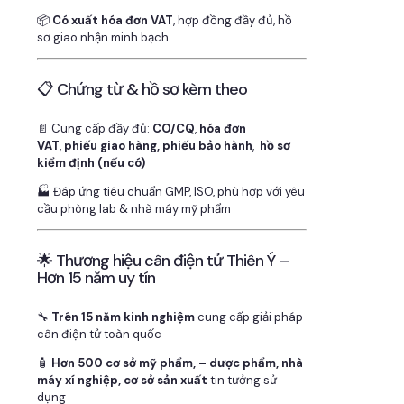
📦
Có xuất hóa đơn VAT
, hợp đồng đầy đủ, hồ
sơ giao nhận minh bạch
📋 Chứng từ & hồ sơ kèm theo
📄 Cung cấp đầy đủ:
CO/CQ
,
hóa đơn
VAT
,
phiếu giao hàng, phiếu bảo hành
,
hồ sơ
kiểm định (nếu có)
🏭 Đáp ứng tiêu chuẩn GMP, ISO, phù hợp với yêu
cầu phòng lab & nhà máy mỹ phẩm
🌟 Thương hiệu cân điện tử Thiên Ý –
Hơn 15 năm uy tín
🔧
Trên 15 năm kinh nghiệm
cung cấp giải pháp
cân điện tử toàn quốc
🧴
Hơn 500 cơ sở mỹ phẩm, – dược phẩm, nhà
máy xí nghiệp, cơ sở sản xuất
tin tưởng sử
dụng