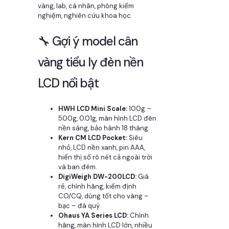
vàng, lab, cá nhân, phòng kiểm
nghiệm, nghiên cứu khoa học.
🔧 Gợi ý model cân
vàng tiểu ly đèn nền
LCD nổi bật
HWH LCD Mini Scale:
100g –
500g, 0.01g, màn hình LCD đèn
nền sáng, bảo hành 18 tháng.
Kern CM LCD Pocket:
Siêu
nhỏ, LCD nền xanh, pin AAA,
hiển thị số rõ nét cả ngoài trời
và ban đêm.
DigiWeigh DW-200LCD:
Giá
rẻ, chính hãng, kiểm định
CO/CQ, dùng tốt cho vàng –
bạc – đá quý.
Ohaus YA Series LCD:
Chính
hãng, màn hình LCD lớn, nhiều