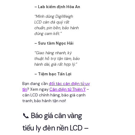
– Lab kiểm định Hòa An
“Mình dùng DigiWeigh
LCD cân đá quý rất
chuẩn, pin bền, bảo hành
đúng cam kết.”
– Sưu tầm Ngọc Hải
“Giao hàng nhanh, kỹ
thuật hỗ trợ tận tâm, bảo
hành dài, giá rất hợp lý.”
– Tiệm bạc Tấn Lợi
Bạn đang cần
đối tác cân điện tử uy
tín
? Xem ngay
Cân điện tử Thiên Ý
–
cân LCD chính hãng, báo giá cạnh
tranh, bảo hành tận nơi!
📞 Báo giá cân vàng
tiểu ly đèn nền LCD –