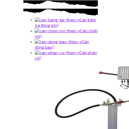
Cân kiểm
tra đóng gói
Cân chiết
rót
Căn
đóng bao
Cân phân
cở