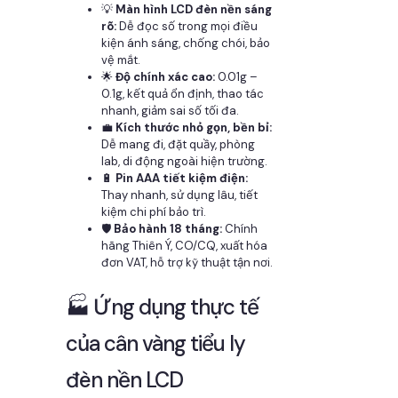
💡
Màn hình LCD đèn nền sáng
rõ:
Dễ đọc số trong mọi điều
kiện ánh sáng, chống chói, bảo
vệ mắt.
🌟
Độ chính xác cao:
0.01g –
0.1g, kết quả ổn định, thao tác
nhanh, giảm sai số tối đa.
💼
Kích thước nhỏ gọn, bền bỉ:
Dễ mang đi, đặt quầy, phòng
lab, di động ngoài hiện trường.
🔋
Pin AAA tiết kiệm điện:
Thay nhanh, sử dụng lâu, tiết
kiệm chi phí bảo trì.
🛡️
Bảo hành 18 tháng:
Chính
hãng Thiên Ý, CO/CQ, xuất hóa
đơn VAT, hỗ trợ kỹ thuật tận nơi.
🏭 Ứng dụng thực tế
của cân vàng tiểu ly
đèn nền LCD