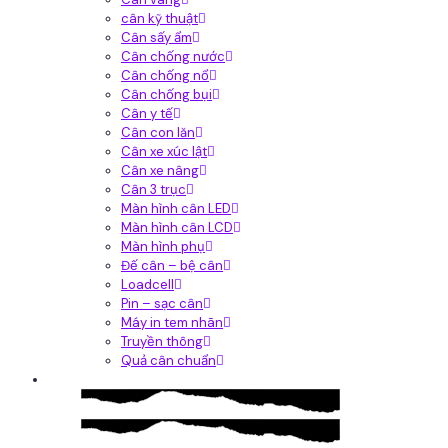
cân kỹ thuật
Cân sấy ẩm
Cân chống nước
Cân chống nổ
Cân chống bụi
Cân y tế
Cân con lăn
Cân xe xúc lật
Cân xe nâng
Cân 3 trục
Màn hình cân LED
Màn hình cân LCD
Màn hình phụ
Đế cân – bệ cân
Loadcell
Pin – sạc cân
Máy in tem nhãn
Truyền thông
Quả cân chuẩn
Hệ thống