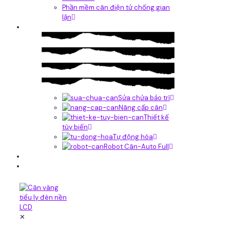
Phần mềm cân điện tử chống gian
lận
Dịch vụ
Sửa chửa bảo trì
Nâng cấp cân
Thiết kế
tùy biến
Tự động hóa
Robot Cân-Auto Full
Tin tức
Liên hệ
✕