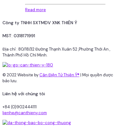
Read more
Công ty TNHH SXTMDV XNK THIÊN Ý
MST: 0318171991
Địa chỉ : 80/18/32 Đường Thạnh Xuân 52 ,Phường Thới An ,
Thành Phố Hồ Chí Minh.
© 2022 Website by
Cân Điện Tử Thiên Ý®
| Mọi quyền được
bảo lưu.
Liên hệ với chúng tôi
+84 (0)902444111
lienhe@canthieny.com