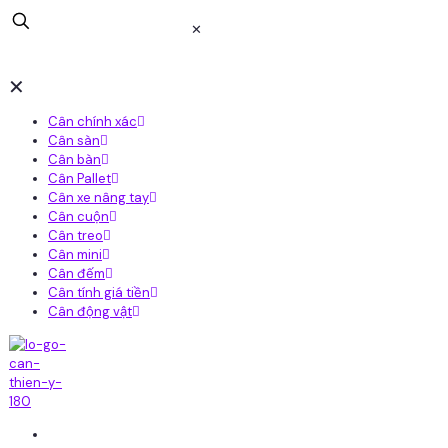
✕
✕
Cân chính xác
Cân sàn
Cân bàn
Cân Pallet
Cân xe nâng tay
Cân cuộn
Cân treo
Cân mini
Cân đếm
Cân tính giá tiền
Cân động vật
Home