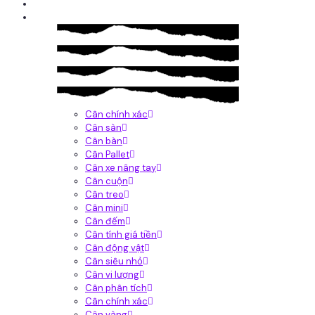
Giới thiệu
Sản Phẩm
Cân chính xác
Cân sàn
Cân bàn
Cân Pallet
Cân xe nâng tay
Cân cuộn
Cân treo
Cân mini
Cân đếm
Cân tính giá tiền
Cân động vật
Cân siêu nhỏ
Cân vi lượng
Cân phân tích
Cân chính xác
Cân vàng