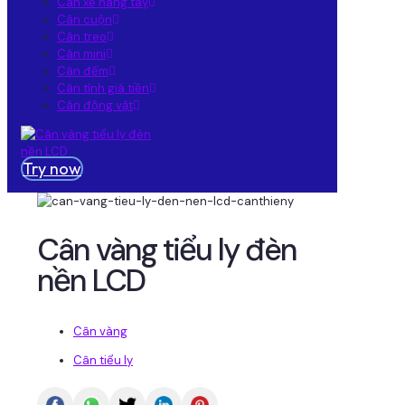
Cân xe nâng tay
Cân cuộn
Cân treo
Cân mini
Cân đếm
Cân tính giá tiền
Cân động vật
Try now
Cân vàng tiểu ly đèn
nền LCD
Cân vàng
Cân tiểu ly