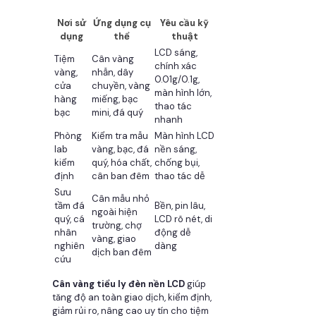
Nơi sử
Ứng dụng cụ
Yêu cầu kỹ
dụng
thể
thuật
LCD sáng,
Tiệm
Cân vàng
chính xác
vàng,
nhẫn, dây
0.01g/0.1g,
cửa
chuyền, vàng
màn hình lớn,
hàng
miếng, bạc
thao tác
bạc
mini, đá quý
nhanh
Phòng
Kiểm tra mẫu
Màn hình LCD
lab
vàng, bạc, đá
nền sáng,
kiểm
quý, hóa chất,
chống bụi,
định
cân ban đêm
thao tác dễ
Sưu
Cân mẫu nhỏ
tầm đá
Bền, pin lâu,
ngoài hiện
quý, cá
LCD rõ nét, di
trường, chợ
nhân
động dễ
vàng, giao
nghiên
dàng
dịch ban đêm
cứu
Cân vàng tiểu ly đèn nền LCD
giúp
tăng độ an toàn giao dịch, kiểm định,
giảm rủi ro, nâng cao uy tín cho tiệm