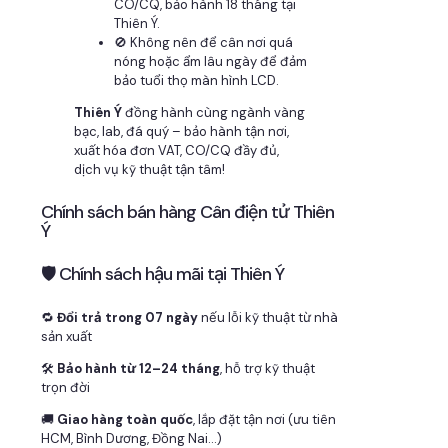
CO/CQ, bảo hành 18 tháng tại
Thiên Ý.
🚫 Không nên để cân nơi quá
nóng hoặc ẩm lâu ngày để đảm
bảo tuổi thọ màn hình LCD.
Thiên Ý
đồng hành cùng ngành vàng
bạc, lab, đá quý – bảo hành tận nơi,
xuất hóa đơn VAT, CO/CQ đầy đủ,
dịch vụ kỹ thuật tận tâm!
Chính sách bán hàng Cân điện tử Thiên
Ý
🛡 Chính sách hậu mãi tại Thiên Ý
🔁
Đổi trả trong 07 ngày
nếu lỗi kỹ thuật từ nhà
sản xuất
🛠
Bảo hành từ 12–24 tháng
, hỗ trợ kỹ thuật
trọn đời
🚚
Giao hàng toàn quốc
, lắp đặt tận nơi (ưu tiên
HCM, Bình Dương, Đồng Nai…)