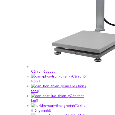
Cân chiết gas
Cân phối
trộn
cân silo / bồn /
tank
Cân test
lực
Tủ kho
thông minh