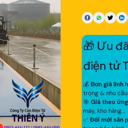
🎁 Ưu đã
điện tử 
💰
Đơn giá linh 
trọng & nhu cầu
🎯
Giá theo ứng
máy, kho hàng...
✅
Đổi mới sản p