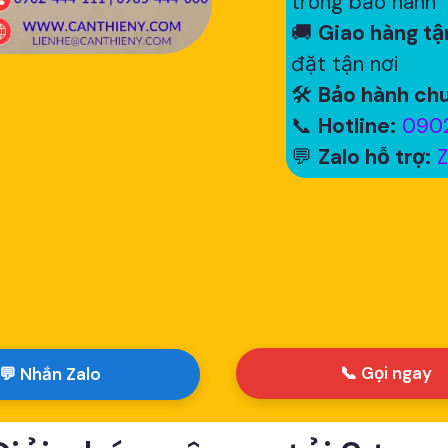
trong bảo hành
🚚
Giao hàng tận
đặt tận nơi
🛠
Bảo hành chu
📞
Hotline:
0902
💬
Zalo hỗ trợ:
Z
📞 Gọi ngay
💬 Nhắn Zalo