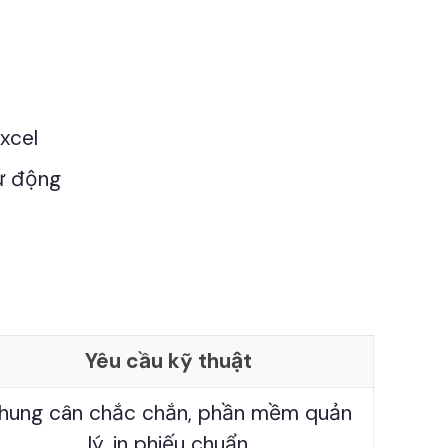
xcel
tự động
Yêu cầu kỹ thuật
hung cân chắc chắn, phần mềm quản
lý, in phiếu chuẩn