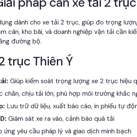
Giải pháp cân xe tải 2 trụ
dụng dành cho xe tải 2 trục, giúp đo trọng lượn
rạm cân, kho bãi, và doanh nghiệp vận tải cần 
tầng đường bộ.
2 trục Thiên Ý
ải:
Giúp kiểm soát trọng lượng xe 2 trục hiệu 
chắn, chịu tải lớn, phù hợp môi trường khắc n
p:
Lưu trữ dữ liệu, xuất báo cáo, in phiếu tự độ
ED:
Giám sát xe ra vào, cảnh báo quá tải
 ứng yêu cầu pháp lý và giao dịch minh bạch