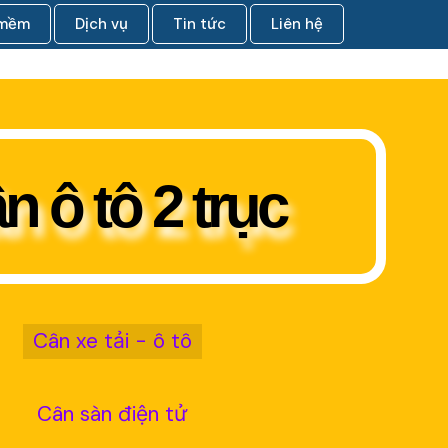
 mềm
Dịch vụ
Tin tức
Liên hệ
n ô tô 2 trục
Cân xe tải - ô tô
Cân sàn điện tử