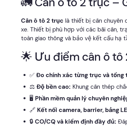
🚛 Cân ô tô 2 trục – 
Cân ô tô 2 trục
là thiết bị cân chuyên 
xe. Thiết bị phù hợp với các bãi cân, t
toàn giao thông và bảo vệ kết cấu hạ 
🌟 Ưu điểm cân ô tô 
✅
Đo chính xác từng trục và tổng t
⚖️
Độ bền cao:
Khung cân thép chắc 
🖥️
Phần mềm quản lý chuyên nghiệ
🔗
Kết nối camera, barrier, bảng L
🔒
CO/CQ và kiểm định đầy đủ:
Đáp