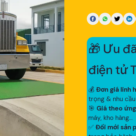
🎁 Ưu đã
điện tử 
💰
Đơn giá linh 
trọng & nhu cầu
🎯
Giá theo ứng
máy, kho hàng...
✅
Đổi mới sản p