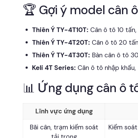
🏆 Gợi ý model cân ô
Thiên Ý TY-4T10T:
Cân ô tô 10 tấn,
Thiên Ý TY-4T20T:
Cân ô tô 20 tấn
Thiên Ý TY-4T30T:
Bàn cân ô tô 30
Keli 4T Series:
Cân ô tô nhập khẩu, 
📊 Ứng dụng cân ô tô
Lĩnh vực ứng dụng
Bãi cân, trạm kiểm soát
Kiểm soát 
tải trọng