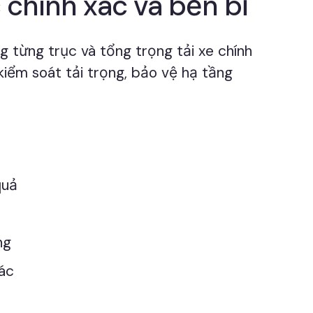
c chính xác và bền bỉ
g từng trục và tổng trọng tải xe chính
kiểm soát tải trọng, bảo vệ hạ tầng
quả
ng
xác