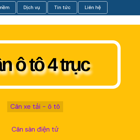
 mềm
Dịch vụ
Tin tức
Liên hệ
n ô tô 4 trục
Cân xe tải - ô tô
Cân sàn điện tử