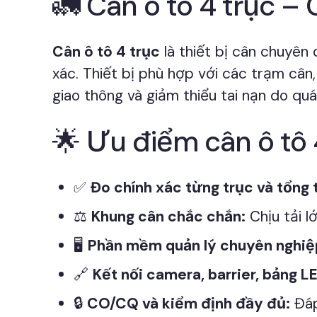
🚛 Cân ô tô 4 trục – 
Cân ô tô 4 trục
là thiết bị cân chuyên 
xác. Thiết bị phù hợp với các trạm cân,
giao thông và giảm thiểu tai nạn do quá 
🌟 Ưu điểm cân ô tô 
✅
Đo chính xác từng trục và tổng t
⚖️
Khung cân chắc chắn:
Chịu tải l
🖥️
Phần mềm quản lý chuyên nghiệ
🔗
Kết nối camera, barrier, bảng L
🔒
CO/CQ và kiểm định đầy đủ:
Đáp