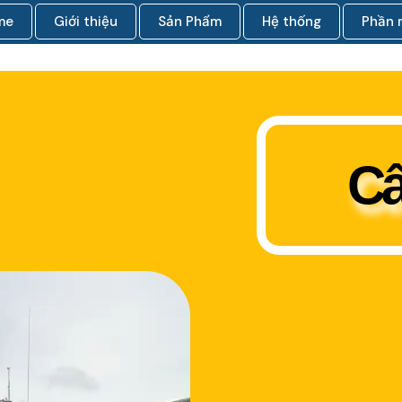
me
Giới thiệu
Sản Phẩm
Hệ thống
Phần
Câ