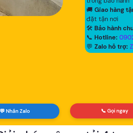
trong bảo hành
🚚
Giao hàng tận
đặt tận nơi
🛠
Bảo hành chu
📞
Hotline:
0902
💬
Zalo hỗ trợ:
Z
📞 Gọi ngay
💬 Nhắn Zalo