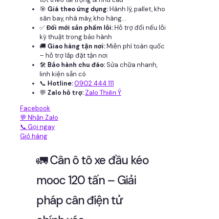
🎯
Giá theo ứng dụng:
Hành lý, pallet, kho
sân bay, nhà máy, kho hàng...
✅
Đổi mới sản phẩm lỗi:
Hỗ trợ đổi nếu lỗi
kỹ thuật trong bảo hành
🚚
Giao hàng tận nơi:
Miễn phí toàn quốc
– hỗ trợ lắp đặt tận nơi
🛠
Bảo hành chu đáo:
Sửa chữa nhanh,
linh kiện sẵn có
📞
Hotline:
0902 444 111
💬
Zalo hỗ trợ:
Zalo Thiên Ý
Facebook
💬 Nhắn Zalo
📞 Gọi ngay
Giỏ hàng
🚛 Cân ô tô xe đầu kéo
mooc 120 tấn – Giải
pháp cân điện tử