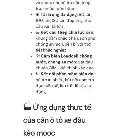
và mooc dài, hỗ trợ cân từng
trục hoặc toàn bộ xe
⚙️
Tải trọng đa dạng:
80 tấn,
100 tấn, 120 tấn đáp ứng nhu
cầu vận tải lớn
🧱
Kết cấu thép chịu lực cao:
khung dầm chắc chắn, sơn phủ
chống ăn mòn, bền bỉ với thời
tiết khắc nghiệt
💡
Cảm biến Loadcell chống
nước, chống ăn mòn:
đạt tiêu
chuẩn OIML, độ chính xác cao
🔌
Kết nối phần mềm hiện đại:
hỗ trợ in phiếu, kết nối camera
đọc biển số, lưu trữ dữ liệu tự
động
🏭 Ứng dụng thực tế
của cân ô tô xe đầu
kéo mooc