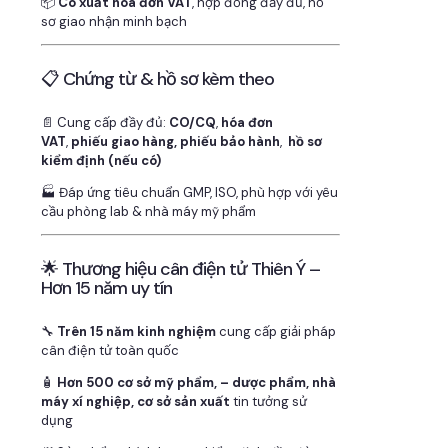
📦
Có xuất hóa đơn VAT
, hợp đồng đầy đủ, hồ
sơ giao nhận minh bạch
📋 Chứng từ & hồ sơ kèm theo
📄 Cung cấp đầy đủ:
CO/CQ
,
hóa đơn
VAT
,
phiếu giao hàng, phiếu bảo hành
,
hồ sơ
kiểm định (nếu có)
🏭 Đáp ứng tiêu chuẩn GMP, ISO, phù hợp với yêu
cầu phòng lab & nhà máy mỹ phẩm
🌟 Thương hiệu cân điện tử Thiên Ý –
Hơn 15 năm uy tín
🔧
Trên 15 năm kinh nghiệm
cung cấp giải pháp
cân điện tử toàn quốc
🧴
Hơn 500 cơ sở mỹ phẩm, – dược phẩm, nhà
máy xí nghiệp, cơ sở sản xuất
tin tưởng sử
dụng