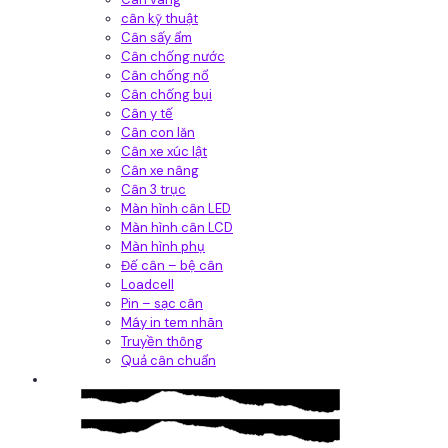
cân kỹ thuật
Cân sấy ẩm
Cân chống nước
Cân chống nổ
Cân chống bụi
Cân y tế
Cân con lăn
Cân xe xúc lật
Cân xe nâng
Cân 3 trục
Màn hình cân LED
Màn hình cân LCD
Màn hình phụ
Đế cân – bệ cân
Loadcell
Pin – sạc cân
Máy in tem nhãn
Truyền thông
Quả cân chuẩn
Hệ thống