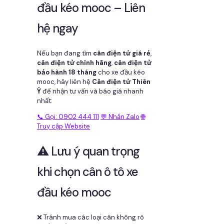
đầu kéo mooc – Liên
hệ ngay
Nếu bạn đang tìm
cân điện tử giá rẻ
,
cân điện tử chính hãng
,
cân điện tử
bảo hành 18 tháng
cho xe đầu kéo
mooc, hãy liên hệ
Cân điện tử Thiên
Ý
để nhận tư vấn và báo giá nhanh
nhất:
📞 Gọi: 0902 444 111
💬 Nhắn Zalo
🌐
Truy cập Website
⚠️ Lưu ý quan trọng
khi chọn cân ô tô xe
đầu kéo mooc
❌ Tránh mua các loại cân không rõ