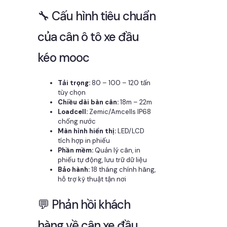
🔧 Cấu hình tiêu chuẩn
của cân ô tô xe đầu
kéo mooc
Tải trọng:
80 – 100 – 120 tấn
tùy chọn
Chiều dài bàn cân:
18m – 22m
Loadcell:
Zemic/Amcells IP68
chống nước
Màn hình hiển thị:
LED/LCD
tích hợp in phiếu
Phần mềm:
Quản lý cân, in
phiếu tự động, lưu trữ dữ liệu
Bảo hành:
18 tháng chính hãng,
hỗ trợ kỹ thuật tận nơi
💬 Phản hồi khách
hàng về cân xe đầu