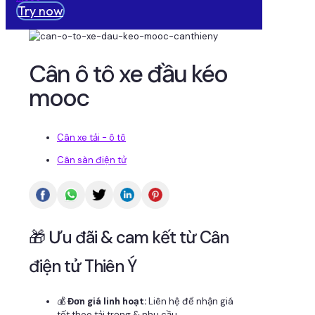
Try now
Cân ô tô xe đầu kéo
mooc
Cân xe tải - ô tô
Cân sàn điện tử
🎁 Ưu đãi & cam kết từ Cân
điện tử Thiên Ý
💰
Đơn giá linh hoạt:
Liên hệ để nhận giá
tốt theo tải trọng & nhu cầu