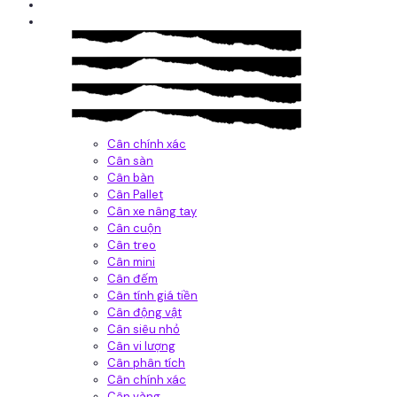
Giới thiệu
Sản Phẩm
Cân chính xác
Cân sàn
Cân bàn
Cân Pallet
Cân xe nâng tay
Cân cuộn
Cân treo
Cân mini
Cân đếm
Cân tính giá tiền
Cân động vật
Cân siêu nhỏ
Cân vi lượng
Cân phân tích
Cân chính xác
Cân vàng