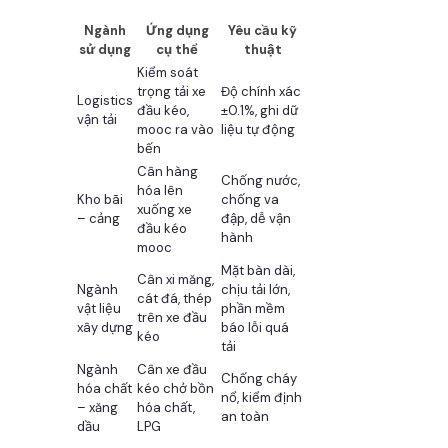
Ngành
Ứng dụng
Yêu cầu kỹ
sử dụng
cụ thể
thuật
Kiểm soát
trọng tải xe
Độ chính xác
Logistics
đầu kéo,
±0.1%, ghi dữ
vận tải
mooc ra vào
liệu tự động
bến
Cân hàng
Chống nước,
hóa lên
Kho bãi
chống va
xuống xe
– cảng
đập, dễ vận
đầu kéo
hành
mooc
Mặt bàn dài,
Cân xi măng,
Ngành
chịu tải lớn,
cát đá, thép
vật liệu
phần mềm
trên xe đầu
xây dựng
báo lỗi quá
kéo
tải
Ngành
Cân xe đầu
Chống cháy
hóa chất
kéo chở bồn
nổ, kiểm định
– xăng
hóa chất,
an toàn
dầu
LPG