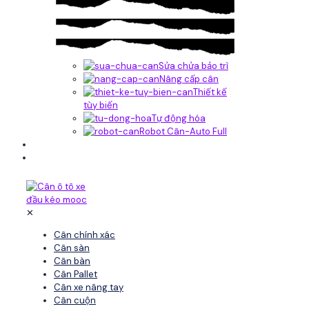
Sửa chửa bảo trì
Nâng cấp cân
Thiết kế
tùy biến
Tự động hóa
Robot Cân-Auto Full
Tin tức
Liên hệ
✕
Cân chính xác
Cân sàn
Cân bàn
Cân Pallet
Cân xe nâng tay
Cân cuộn