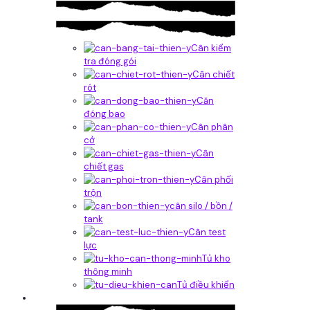
Cân kiểm
tra đóng gói
Cân chiết
rót
Căn
đóng bao
Cân phân
cở
Cân
chiết gas
Cân phối
trộn
cân silo / bồn /
tank
Cân test
lực
Tủ kho
thông minh
Tủ điều khiển
Phần mềm