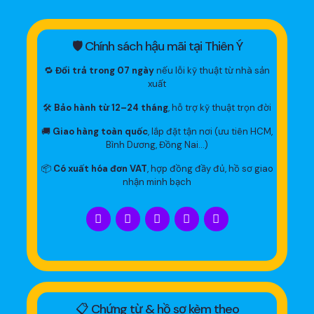
🛡 Chính sách hậu mãi tại Thiên Ý
🔁
Đổi trả trong 07 ngày
nếu lỗi kỹ thuật từ nhà sản
xuất
🛠
Bảo hành từ 12–24 tháng
, hỗ trợ kỹ thuật trọn đời
🚚
Giao hàng toàn quốc
, lắp đặt tận nơi (ưu tiên HCM,
Bình Dương, Đồng Nai…)
📦
Có xuất hóa đơn VAT
, hợp đồng đầy đủ, hồ sơ giao
nhận minh bạch
📋 Chứng từ & hồ sơ kèm theo