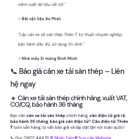
mềm xuất dữ liệu rất tốt.”
– Bãi vật liệu An Phát
“Lắp cân xe tải sàn thép Thiên Ý, kỹ thuật chuyên nghiệp,
bảo hành đầy đủ, sử dụng ổn định.”
– Nhà máy Xi măng Bình Minh
📞 Báo giá cân xe tải sàn thép – Liên
hệ ngay
🔸 Cân xe tải sàn thép chính hãng, xuất VAT,
CO/CQ, bảo hành 36 tháng
Bạn cần
cân xe tải sàn thép
chính hãng,
cân điện tử giá rẻ
,
bảo hành 36 tháng
,
báo giá cân điện tử
?
Cân điện tử Thiên
Ý
luôn sẵn hàng, tư vấn báo giá và lắp đặt tận nơi toàn quốc!
📞 Gọi: 0902 444 111
💬 Nhắn Zalo
🌐 Truy cập Website