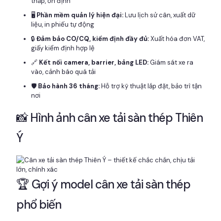
thấp, ổn định
🖥️
Phần mềm quản lý hiện đại:
Lưu lịch sử cân, xuất dữ
liệu, in phiếu tự động
🔒
Đảm bảo CO/CQ, kiểm định đầy đủ:
Xuất hóa đơn VAT,
giấy kiểm định hợp lệ
🔗
Kết nối camera, barrier, bảng LED:
Giám sát xe ra
vào, cảnh báo quá tải
🛡️
Bảo hành 36 tháng:
Hỗ trợ kỹ thuật lắp đặt, bảo trì tận
nơi
📸 Hình ảnh cân xe tải sàn thép Thiên
Ý
🏆 Gợi ý model cân xe tải sàn thép
phổ biến