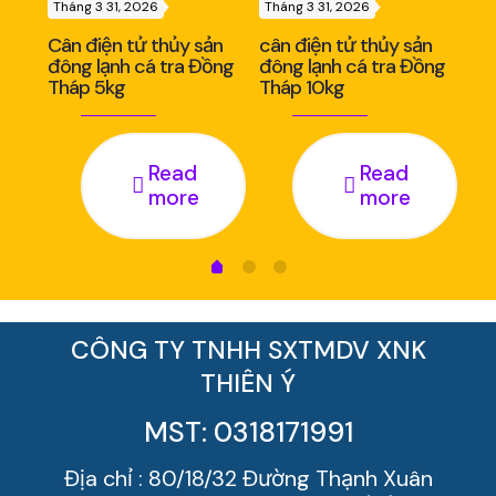
Tháng 3 31, 2026
Tháng 3 31, 2026
Thá
ản
Cân điện tử thủy sản
cân điện tử thủy sản
Câ
nh
đông lạnh cá tra Đồng
đông lạnh cá tra Đồng
đô
Tháp 5kg
Tháp 10kg
Th
Read
Read
more
more
CÔNG TY TNHH SXTMDV XNK
THIÊN Ý
MST: 0318171991
Địa chỉ : 80/18/32 Đường Thạnh Xuân