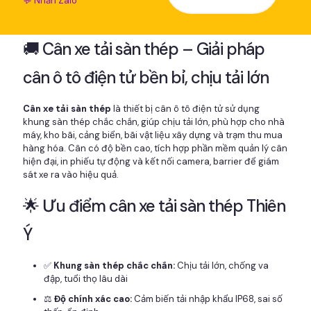
💬 Nhắn Zalo
🚚 Cân xe tải sàn thép – Giải pháp
cân ô tô điện tử bền bỉ, chịu tải lớn
Cân xe tải sàn thép
là thiết bị cân ô tô điện tử sử dụng
khung sàn thép chắc chắn, giúp chịu tải lớn, phù hợp cho nhà
máy, kho bãi, cảng biển, bãi vật liệu xây dựng và trạm thu mua
hàng hóa. Cân có độ bền cao, tích hợp phần mềm quản lý cân
hiện đại, in phiếu tự động và kết nối camera, barrier để giám
sát xe ra vào hiệu quả.
🌟 Ưu điểm cân xe tải sàn thép Thiên
Ý
✅
Khung sàn thép chắc chắn:
Chịu tải lớn, chống va
đập, tuổi thọ lâu dài
⚖️
Độ chính xác cao:
Cảm biến tải nhập khẩu IP68, sai số