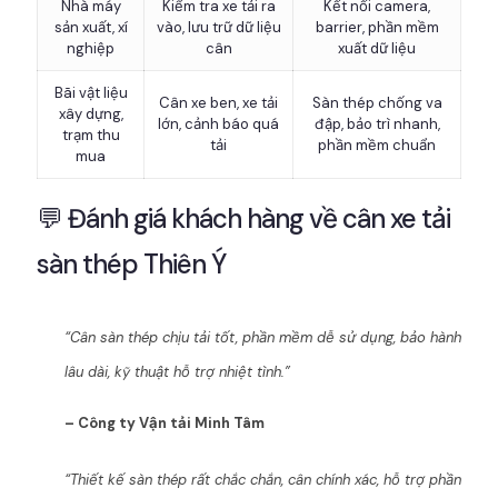
Nhà máy
Kiểm tra xe tải ra
Kết nối camera,
sản xuất, xí
vào, lưu trữ dữ liệu
barrier, phần mềm
nghiệp
cân
xuất dữ liệu
Bãi vật liệu
Cân xe ben, xe tải
Sàn thép chống va
xây dựng,
lớn, cảnh báo quá
đập, bảo trì nhanh,
trạm thu
tải
phần mềm chuẩn
mua
💬 Đánh giá khách hàng về cân xe tải
sàn thép Thiên Ý
“Cân sàn thép chịu tải tốt, phần mềm dễ sử dụng, bảo hành
lâu dài, kỹ thuật hỗ trợ nhiệt tình.”
– Công ty Vận tải Minh Tâm
“Thiết kế sàn thép rất chắc chắn, cân chính xác, hỗ trợ phần