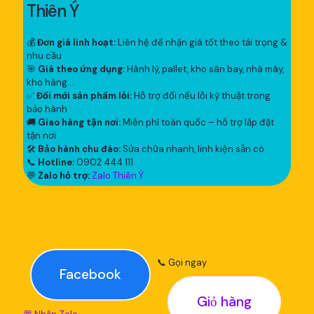
Thiên Ý
💰
Đơn giá linh hoạt:
Liên hệ để nhận giá tốt theo tải trọng &
nhu cầu
🎯
Giá theo ứng dụng:
Hành lý, pallet, kho sân bay, nhà máy,
kho hàng...
✅
Đổi mới sản phẩm lỗi:
Hỗ trợ đổi nếu lỗi kỹ thuật trong
bảo hành
🚚
Giao hàng tận nơi:
Miễn phí toàn quốc – hỗ trợ lắp đặt
tận nơi
🛠
Bảo hành chu đáo:
Sửa chữa nhanh, linh kiện sẵn có
📞
Hotline:
0902 444 111
💬
Zalo hỗ trợ:
Zalo Thiên Ý
📞 Gọi ngay
Facebook
Giỏ hàng