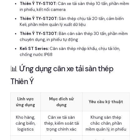
Thiên Ý TY-ST10T:
Cân xe tải sàn thép 10 tấn, phần mềm
in phiếu, kết nối camera
Thiên Ý TY-ST20T:
Sàn thép chịu tải 20 tấn, cảm biến
Keli, phần mềm quản lý xuất dữ liệu
Thiên Ý TY-ST30T:
Bàn cân sàn thép 30 tấn, phần mềm
chuyên dụng, in phiếu tự động
Keli ST Series:
Cân sàn thép nhập khẩu, chịu tải lớn,
chống nước IP68
📊 Ứng dụng cân xe tải sàn thép
Thiên Ý
Lĩnh vực
Mục đích sử
Yêu cầu kỹ thuật
ứng dụng
dụng
Kho hàng,
Cân xe tải sàn
Khung sàn thép
cảng biển,
thép, kiểm soát tải
chắc chắn, phần
logistics
trọng chính xác
mềm quản lý, in phiếu