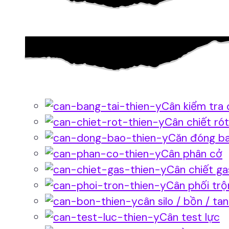
Cân kiểm tra 
Cân chiết rót
Căn đóng b
Cân phân cở
Cân chiết ga
Cân phối trộ
cân silo / bồn / ta
Cân test lực