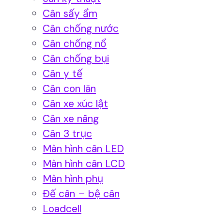
Cân sấy ẩm
Cân chống nước
Cân chống nổ
Cân chống bụi
Cân y tế
Cân con lăn
Cân xe xúc lật
Cân xe nâng
Cân 3 trục
Màn hình cân LED
Màn hình cân LCD
Màn hình phụ
Đế cân – bệ cân
Loadcell