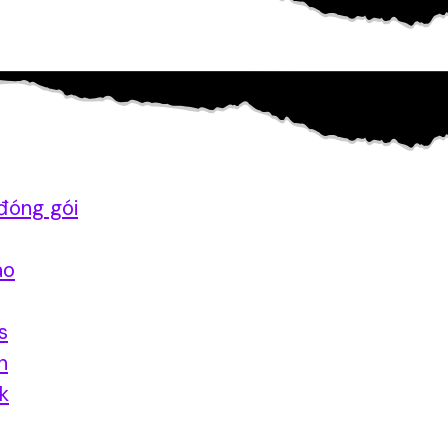
đóng gói
ao
s
n
nk