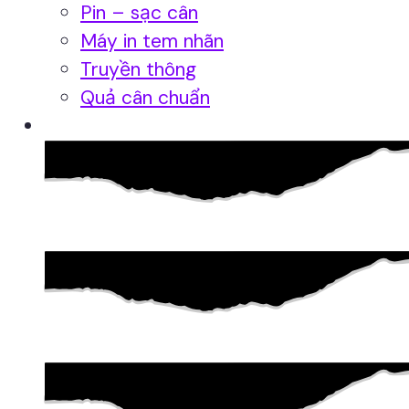
Pin – sạc cân
Máy in tem nhãn
Truyền thông
Quả cân chuẩn
Hệ thống