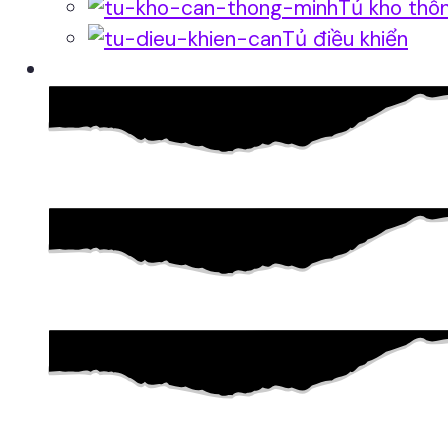
Tủ kho thô
Tủ điều khiển
Phần mềm