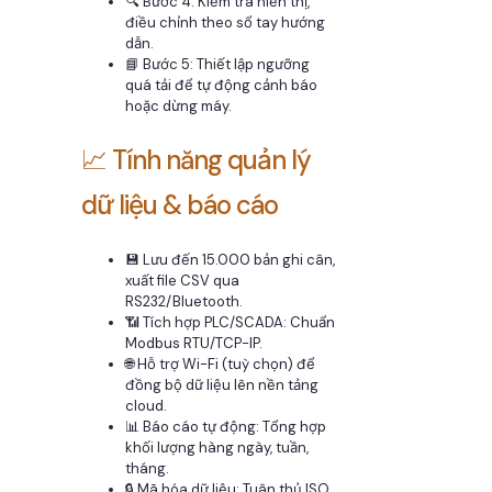
🔍 Bước 4: Kiểm tra hiển thị,
điều chỉnh theo sổ tay hướng
dẫn.
📘 Bước 5: Thiết lập ngưỡng
quá tải để tự động cảnh báo
hoặc dừng máy.
📈 Tính năng quản lý
dữ liệu & báo cáo
💾 Lưu đến 15.000 bản ghi cân,
xuất file CSV qua
RS232/Bluetooth.
📶 Tích hợp PLC/SCADA: Chuẩn
Modbus RTU/TCP-IP.
🌐 Hỗ trợ Wi-Fi (tuỳ chọn) để
đồng bộ dữ liệu lên nền tảng
cloud.
📊 Báo cáo tự động: Tổng hợp
khối lượng hàng ngày, tuần,
tháng.
🔒 Mã hóa dữ liệu: Tuân thủ ISO