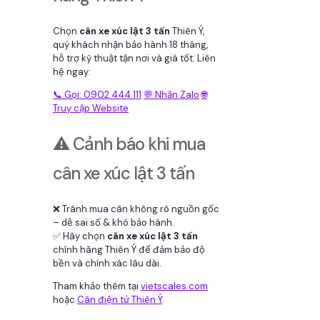
Chọn
cân xe xúc lật 3 tấn
Thiên Ý,
quý khách nhận bảo hành 18 tháng,
hỗ trợ kỹ thuật tận nơi và giá tốt. Liên
hệ ngay:
📞 Gọi: 0902 444 111
💬 Nhắn Zalo
🌐
Truy cập Website
⚠️ Cảnh báo khi mua
cân xe xúc lật 3 tấn
❌ Tránh mua cân không rõ nguồn gốc
– dễ sai số & khó bảo hành.
✅ Hãy chọn
cân xe xúc lật 3 tấn
chính hãng Thiên Ý để đảm bảo độ
bền và chính xác lâu dài.
Tham khảo thêm tại
vietscales.com
hoặc
Cân điện tử Thiên Ý
.