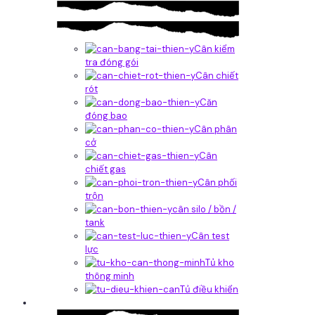
Cân kiểm
tra đóng gói
Cân chiết
rót
Căn
đóng bao
Cân phân
cở
Cân
chiết gas
Cân phối
trộn
cân silo / bồn /
tank
Cân test
lực
Tủ kho
thông minh
Tủ điều khiển
Phần mềm