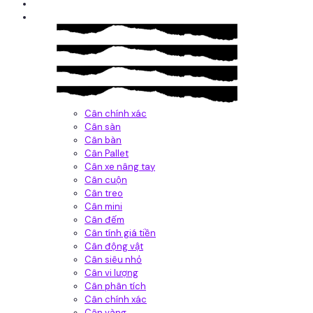
Giới thiệu
Sản Phẩm
Cân chính xác
Cân sàn
Cân bàn
Cân Pallet
Cân xe nâng tay
Cân cuộn
Cân treo
Cân mini
Cân đếm
Cân tính giá tiền
Cân động vật
Cân siêu nhỏ
Cân vi lượng
Cân phân tích
Cân chính xác
Cân vàng