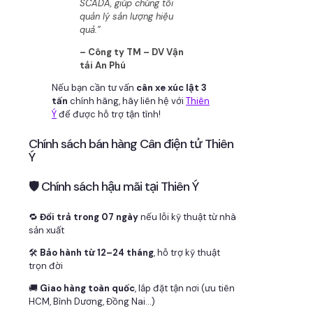
SCADA, giúp chúng tôi
quản lý sản lượng hiệu
quả.”
– Công ty TM – DV Vận
tải An Phú
Nếu bạn cần tư vấn
cân xe xúc lật 3
tấn
chính hãng, hãy liên hệ với
Thiên
Ý
để được hỗ trợ tận tình!
Chính sách bán hàng Cân điện tử Thiên
Ý
🛡 Chính sách hậu mãi tại Thiên Ý
🔁
Đổi trả trong 07 ngày
nếu lỗi kỹ thuật từ nhà
sản xuất
🛠
Bảo hành từ 12–24 tháng
, hỗ trợ kỹ thuật
trọn đời
🚚
Giao hàng toàn quốc
, lắp đặt tận nơi (ưu tiên
HCM, Bình Dương, Đồng Nai…)