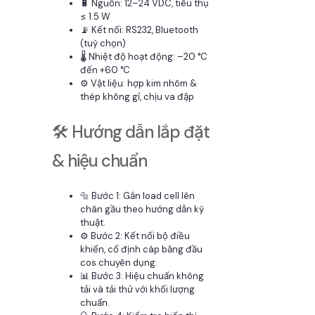
🔋 Nguồn: 12–24 VDC, tiêu thụ
≤ 1.5 W
📡 Kết nối: RS232, Bluetooth
(tuỳ chọn)
🌡️ Nhiệt độ hoạt động: –20 °C
đến +60 °C
⚙️ Vật liệu: hợp kim nhôm &
thép không gỉ, chịu va đập
🛠️ Hướng dẫn lắp đặt
& hiệu chuẩn
🔩 Bước 1: Gắn load cell lên
chân gầu theo hướng dẫn kỹ
thuật.
⚙️ Bước 2: Kết nối bộ điều
khiển, cố định cáp bằng đầu
cos chuyên dụng.
📊 Bước 3: Hiệu chuẩn không
tải và tải thử với khối lượng
chuẩn.