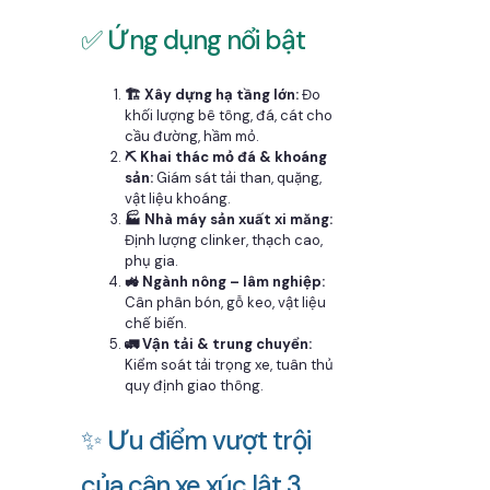
✅ Ứng dụng nổi bật
🏗️ Xây dựng hạ tầng lớn:
Đo
khối lượng bê tông, đá, cát cho
cầu đường, hầm mỏ.
⛏️ Khai thác mỏ đá & khoáng
sản:
Giám sát tải than, quặng,
vật liệu khoáng.
🏭 Nhà máy sản xuất xi măng:
Định lượng clinker, thạch cao,
phụ gia.
🚜 Ngành nông – lâm nghiệp:
Cân phân bón, gỗ keo, vật liệu
chế biến.
🚛 Vận tải & trung chuyển:
Kiểm soát tải trọng xe, tuân thủ
quy định giao thông.
✨ Ưu điểm vượt trội
của cân xe xúc lật 3