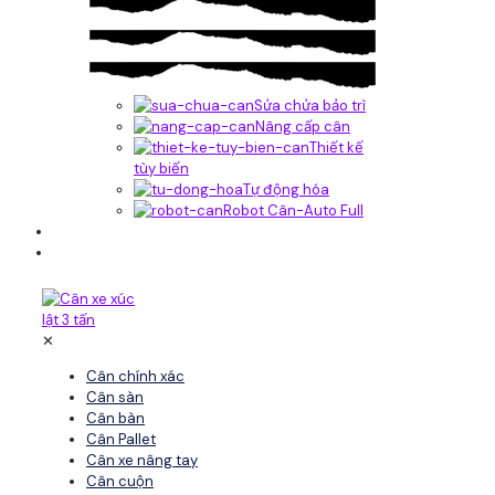
Sửa chửa bảo trì
Nâng cấp cân
Thiết kế
tùy biến
Tự động hóa
Robot Cân-Auto Full
Tin tức
Liên hệ
✕
Cân chính xác
Cân sàn
Cân bàn
Cân Pallet
Cân xe nâng tay
Cân cuộn