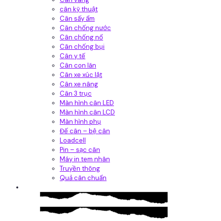
cân kỹ thuật
Cân sấy ẩm
Cân chống nước
Cân chống nổ
Cân chống bụi
Cân y tế
Cân con lăn
Cân xe xúc lật
Cân xe nâng
Cân 3 trục
Màn hình cân LED
Màn hình cân LCD
Màn hình phụ
Đế cân – bệ cân
Loadcell
Pin – sạc cân
Máy in tem nhãn
Truyền thông
Quả cân chuẩn
Hệ thống