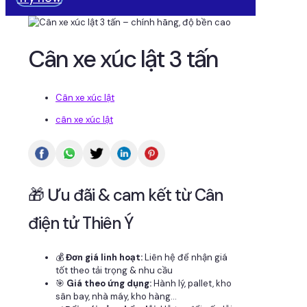
Cân xe xúc lật 3 tấn
Cân xe xúc lật
cân xe xúc lật
🎁 Ưu đãi & cam kết từ Cân
điện tử Thiên Ý
💰
Đơn giá linh hoạt:
Liên hệ để nhận giá
tốt theo tải trọng & nhu cầu
🎯
Giá theo ứng dụng:
Hành lý, pallet, kho
sân bay, nhà máy, kho hàng...