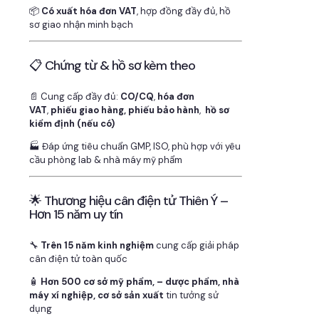
📦
Có xuất hóa đơn VAT
, hợp đồng đầy đủ, hồ
sơ giao nhận minh bạch
📋 Chứng từ & hồ sơ kèm theo
📄 Cung cấp đầy đủ:
CO/CQ
,
hóa đơn
VAT
,
phiếu giao hàng, phiếu bảo hành
,
hồ sơ
kiểm định (nếu có)
🏭 Đáp ứng tiêu chuẩn GMP, ISO, phù hợp với yêu
cầu phòng lab & nhà máy mỹ phẩm
🌟 Thương hiệu cân điện tử Thiên Ý –
Hơn 15 năm uy tín
🔧
Trên 15 năm kinh nghiệm
cung cấp giải pháp
cân điện tử toàn quốc
🧴
Hơn 500 cơ sở mỹ phẩm, – dược phẩm, nhà
máy xí nghiệp, cơ sở sản xuất
tin tưởng sử
dụng