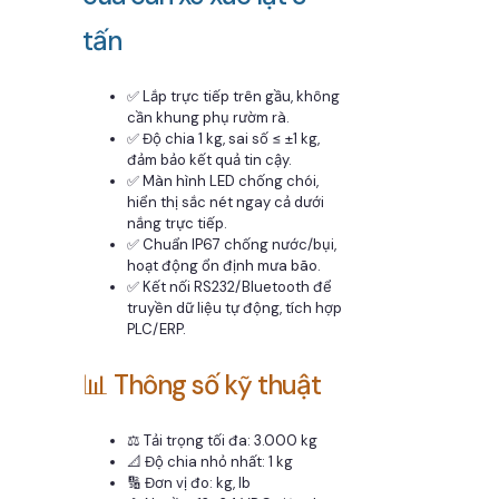
tấn
✅ Lắp trực tiếp trên gầu, không
cần khung phụ rườm rà.
✅ Độ chia 1 kg, sai số ≤ ±1 kg,
đảm bảo kết quả tin cậy.
✅ Màn hình LED chống chói,
hiển thị sắc nét ngay cả dưới
nắng trực tiếp.
✅ Chuẩn IP67 chống nước/bụi,
hoạt động ổn định mưa bão.
✅ Kết nối RS232/Bluetooth để
truyền dữ liệu tự động, tích hợp
PLC/ERP.
📊 Thông số kỹ thuật
⚖️ Tải trọng tối đa: 3.000 kg
📐 Độ chia nhỏ nhất: 1 kg
🔢 Đơn vị đo: kg, lb