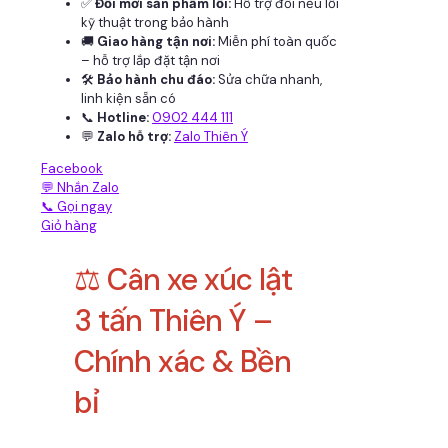
✅
Đổi mới sản phẩm lỗi:
Hỗ trợ đổi nếu lỗi
kỹ thuật trong bảo hành
🚚
Giao hàng tận nơi:
Miễn phí toàn quốc
– hỗ trợ lắp đặt tận nơi
🛠
Bảo hành chu đáo:
Sửa chữa nhanh,
linh kiện sẵn có
📞
Hotline:
0902 444 111
💬
Zalo hỗ trợ:
Zalo Thiên Ý
Facebook
💬 Nhắn Zalo
📞 Gọi ngay
Giỏ hàng
⚖️ Cân xe xúc lật
3 tấn Thiên Ý –
Chính xác & Bền
bỉ