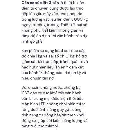
Cân xe xúc lật 3 tấn
là thiết bị cân
điện tử chuyên dụng được lắp trực
tiếp lên gầu máy xúc, cho phép đo
trọng lượng vật liệu lên đến 3.000 kg
ngay tại công trường. Thiết kế loại bỏ
khung phụ, tiết kiệm không gian và
tăng độ ổn định khi vận hành trên địa
hình gồ ghề.
Sản phẩm sử dụng load cell cao cấp,
độ chia 1 kg và sai số chỉ ±1 kg, hỗ trợ
giám sát tải trực tiếp, tránh quá tải và
hao hụt nhiên liệu. Thiên Ý cam kết
bảo hành 18 tháng, bảo trì định kỳ và
hiệu chuẩn tận nơi.
Với chuẩn chống nước, chống bụi
IP67, cân xe xúc lật 3 tấn vận hành
bền bỉ trong mọi điều kiện thời tiết.
Màn hình LED chống chói hiển thị rõ
ràng dưới ánh nắng gay gắt, cùng
tính năng tự động bật/tắt theo khởi
động xe, giúp tiết kiệm năng lượng và
tăng tuổi thọ thiết bị.