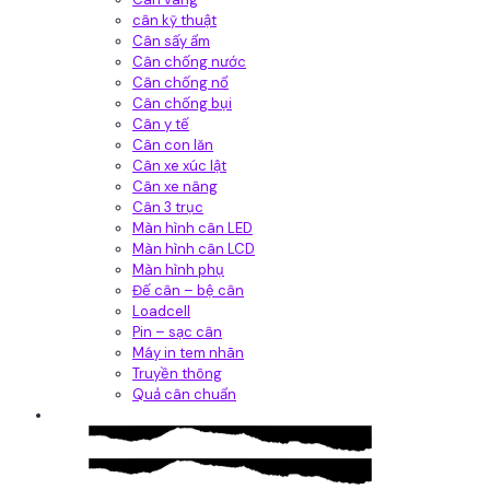
cân kỹ thuật
Cân sấy ẩm
Cân chống nước
Cân chống nổ
Cân chống bụi
Cân y tế
Cân con lăn
Cân xe xúc lật
Cân xe nâng
Cân 3 trục
Màn hình cân LED
Màn hình cân LCD
Màn hình phụ
Đế cân – bệ cân
Loadcell
Pin – sạc cân
Máy in tem nhãn
Truyền thông
Quả cân chuẩn
Hệ thống