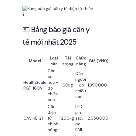
💵 Bảng báo giá cân y
tế mới nhất 2025
Loại
Tải
Chức
Model
Giá (VNĐ)
cân
trọng
năng
Cân
Cân
cơ
người
HealthScale
học +
160kg
– đo
1.390.000
RGT-160A
đo
chiều
chiều
cao
cao
Cân
LED,
điện
pin
CAS HE-21
tử
200kg
sạc,
2.950.000
chính
đo
hãng
BMI