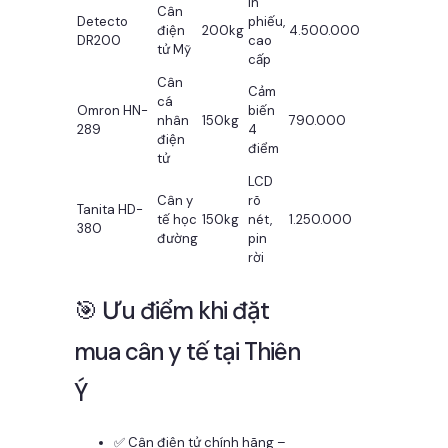
In
Cân
Detecto
phiếu,
điện
200kg
4.500.000
DR200
cao
tử Mỹ
cấp
Cân
Cảm
cá
Omron HN-
biến
nhân
150kg
790.000
289
4
điện
điểm
tử
LCD
Cân y
rõ
Tanita HD-
tế học
150kg
nét,
1.250.000
380
đường
pin
rời
🎯 Ưu điểm khi đặt
mua cân y tế tại Thiên
Ý
✅ Cân điện tử chính hãng –