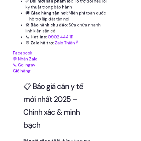
✅
Đổi mới sản phẩm lỗi:
Hỗ trợ đổi nếu lỗi
kỹ thuật trong bảo hành
🚚
Giao hàng tận nơi:
Miễn phí toàn quốc
– hỗ trợ lắp đặt tận nơi
🛠
Bảo hành chu đáo:
Sửa chữa nhanh,
linh kiện sẵn có
📞
Hotline:
0902 444 111
💬
Zalo hỗ trợ:
Zalo Thiên Ý
Facebook
💬 Nhắn Zalo
📞 Gọi ngay
Giỏ hàng
📋 Báo giá cân y tế
mới nhất 2025 –
Chính xác & minh
bạch
Báo giá cân y tế
là thông tin quan