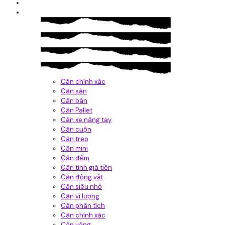
Giới thiệu
Sản Phẩm
Cân chính xác
Cân sàn
Cân bàn
Cân Pallet
Cân xe nâng tay
Cân cuộn
Cân treo
Cân mini
Cân đếm
Cân tính giá tiền
Cân động vật
Cân siêu nhỏ
Cân vi lượng
Cân phân tích
Cân chính xác
Cân vàng