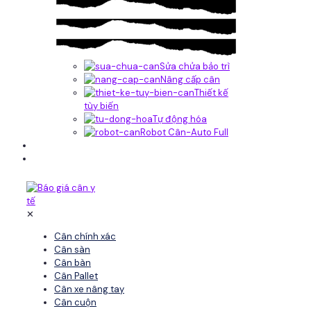
Sửa chửa bảo trì
Nâng cấp cân
Thiết kế
tùy biến
Tự động hóa
Robot Cân-Auto Full
Tin tức
Liên hệ
✕
Cân chính xác
Cân sàn
Cân bàn
Cân Pallet
Cân xe nâng tay
Cân cuộn