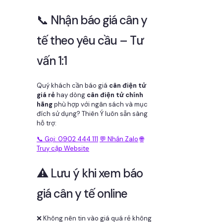
📞 Nhận báo giá cân y
tế theo yêu cầu – Tư
vấn 1:1
Quý khách cần báo giá
cân điện tử
giá rẻ
hay dòng
cân điện tử chính
hãng
phù hợp với ngân sách và mục
đích sử dụng? Thiên Ý luôn sẵn sàng
hỗ trợ:
📞 Gọi: 0902 444 111
💬 Nhắn Zalo
🌐
Truy cập Website
⚠️ Lưu ý khi xem báo
giá cân y tế online
❌ Không nên tin vào giá quá rẻ không