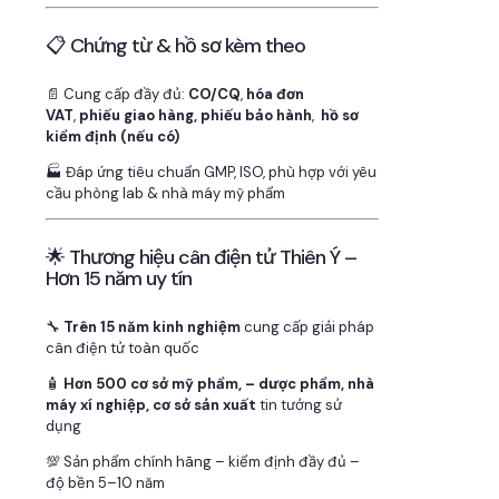
📋 Chứng từ & hồ sơ kèm theo
📄 Cung cấp đầy đủ:
CO/CQ
,
hóa đơn
VAT
,
phiếu giao hàng, phiếu bảo hành
,
hồ sơ
kiểm định (nếu có)
🏭 Đáp ứng tiêu chuẩn GMP, ISO, phù hợp với yêu
cầu phòng lab & nhà máy mỹ phẩm
🌟 Thương hiệu cân điện tử Thiên Ý –
Hơn 15 năm uy tín
🔧
Trên 15 năm kinh nghiệm
cung cấp giải pháp
cân điện tử toàn quốc
🧴
Hơn 500 cơ sở mỹ phẩm, – dược phẩm, nhà
máy xí nghiệp, cơ sở sản xuất
tin tưởng sử
dụng
💯 Sản phẩm chính hãng – kiểm định đầy đủ –
độ bền 5–10 năm