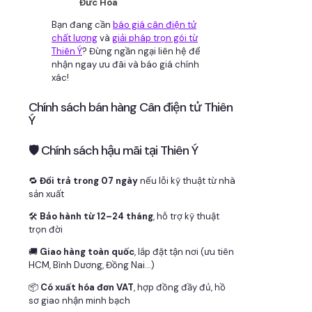
Đức Hòa
Bạn đang cần
báo giá cân điện tử
chất lượng
và
giải pháp trọn gói từ
Thiên Ý
? Đừng ngần ngại liên hệ để
nhận ngay ưu đãi và báo giá chính
xác!
Chính sách bán hàng Cân điện tử Thiên
Ý
🛡 Chính sách hậu mãi tại Thiên Ý
🔁
Đổi trả trong 07 ngày
nếu lỗi kỹ thuật từ nhà
sản xuất
🛠
Bảo hành từ 12–24 tháng
, hỗ trợ kỹ thuật
trọn đời
🚚
Giao hàng toàn quốc
, lắp đặt tận nơi (ưu tiên
HCM, Bình Dương, Đồng Nai…)
📦
Có xuất hóa đơn VAT
, hợp đồng đầy đủ, hồ
sơ giao nhận minh bạch