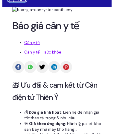
Báo giá cân y tế
Cân y tế
Cân y tế – sức khỏe
🎁 Ưu đãi & cam kết từ Cân
điện tử Thiên Ý
💰
Đơn giá linh hoạt:
Liên hệ để nhận giá
tốt theo tải trọng & nhu cầu
🎯
Giá theo ứng dụng:
Hành lý, pallet, kho
sân bay, nhà máy, kho hàng...