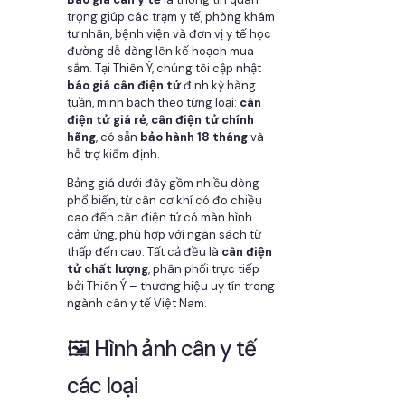
trọng giúp các trạm y tế, phòng khám
tư nhân, bệnh viện và đơn vị y tế học
đường dễ dàng lên kế hoạch mua
sắm. Tại Thiên Ý, chúng tôi cập nhật
báo giá cân điện tử
định kỳ hàng
tuần, minh bạch theo từng loại:
cân
điện tử giá rẻ
,
cân điện tử chính
hãng
, có sẵn
bảo hành 18 tháng
và
hỗ trợ kiểm định.
Bảng giá dưới đây gồm nhiều dòng
phổ biến, từ cân cơ khí có đo chiều
cao đến cân điện tử có màn hình
cảm ứng, phù hợp với ngân sách từ
thấp đến cao. Tất cả đều là
cân điện
tử chất lượng
, phân phối trực tiếp
bởi Thiên Ý – thương hiệu uy tín trong
ngành cân y tế Việt Nam.
🖼️ Hình ảnh cân y tế
các loại