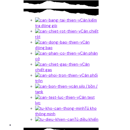
Cân kiểm
tra đóng gói
Cân chiết
rót
Căn
đóng bao
Cân phân
cở
Cân
chiết gas
Cân phối
trộn
cân silo / bồn /
tank
Cân test
lực
Tủ kho
thông minh
Tủ điều khiển
Phần mềm