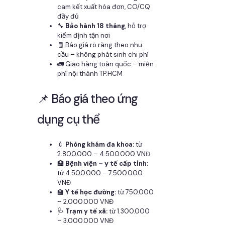
cam kết xuất hóa đơn, CO/CQ
đầy đủ
🔧
Bảo hành 18 tháng
, hỗ trợ
kiểm định tận nơi
🧾 Báo giá rõ ràng theo nhu
cầu – không phát sinh chi phí
🚛 Giao hàng toàn quốc – miễn
phí nội thành TP.HCM
📌 Báo giá theo ứng
dụng cụ thể
💉
Phòng khám đa khoa:
từ
2.800.000 – 4.500.000 VNĐ
🏥
Bệnh viện – y tế cấp tỉnh:
từ 4.500.000 – 7.500.000
VNĐ
🏫
Y tế học đường:
từ 750.000
– 2.000.000 VNĐ
🩺
Trạm y tế xã:
từ 1.300.000
– 3.000.000 VNĐ