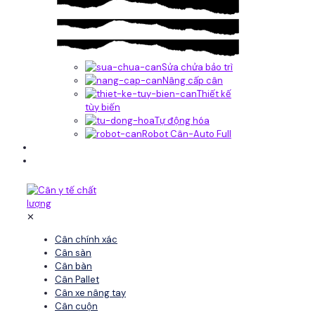
Sửa chửa bảo trì
Nâng cấp cân
Thiết kế
tùy biến
Tự động hóa
Robot Cân-Auto Full
Tin tức
Liên hệ
✕
Cân chính xác
Cân sàn
Cân bàn
Cân Pallet
Cân xe nâng tay
Cân cuộn