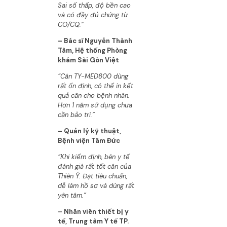
Sai số thấp, độ bền cao
và có đầy đủ chứng từ
CO/CQ.”
– Bác sĩ Nguyễn Thành
Tâm, Hệ thống Phòng
khám Sài Gòn Việt
“Cân TY-MED800 dùng
rất ổn định, có thể in kết
quả cân cho bệnh nhân.
Hơn 1 năm sử dụng chưa
cần bảo trì.”
– Quản lý kỹ thuật,
Bệnh viện Tâm Đức
“Khi kiểm định, bên y tế
đánh giá rất tốt cân của
Thiên Ý. Đạt tiêu chuẩn,
dễ làm hồ sơ và dùng rất
yên tâm.”
– Nhân viên thiết bị y
tế, Trung tâm Y tế TP.