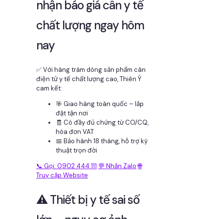
nhận báo giá cân y tế
chất lượng ngay hôm
nay
✅ Với hàng trăm dòng sản phẩm cân
điện tử y tế chất lượng cao, Thiên Ý
cam kết:
🎯 Giao hàng toàn quốc – lắp
đặt tận nơi
🧾 Có đầy đủ chứng từ CO/CQ,
hóa đơn VAT
📅 Bảo hành 18 tháng, hỗ trợ kỹ
thuật trọn đời
📞 Gọi: 0902 444 111
💬 Nhắn Zalo
🌐
Truy cập Website
⚠️ Thiết bị y tế sai số