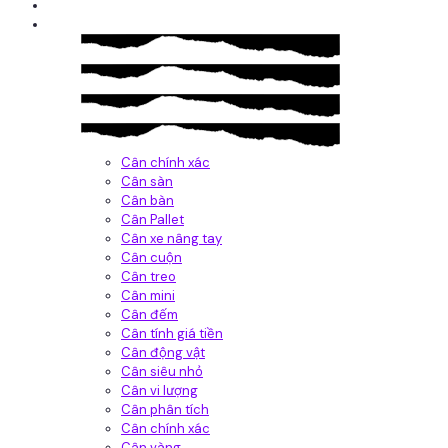
Giới thiệu
Sản Phẩm
Cân chính xác
Cân sàn
Cân bàn
Cân Pallet
Cân xe nâng tay
Cân cuộn
Cân treo
Cân mini
Cân đếm
Cân tính giá tiền
Cân động vật
Cân siêu nhỏ
Cân vi lượng
Cân phân tích
Cân chính xác
Cân vàng