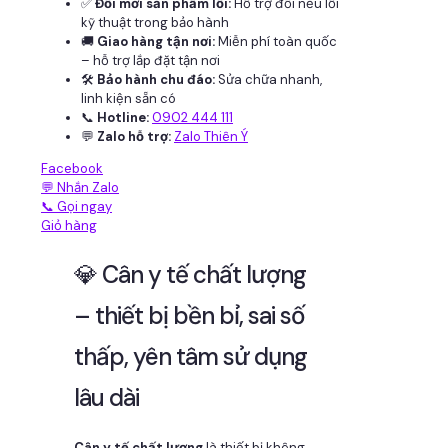
✅
Đổi mới sản phẩm lỗi:
Hỗ trợ đổi nếu lỗi
kỹ thuật trong bảo hành
🚚
Giao hàng tận nơi:
Miễn phí toàn quốc
– hỗ trợ lắp đặt tận nơi
🛠
Bảo hành chu đáo:
Sửa chữa nhanh,
linh kiện sẵn có
📞
Hotline:
0902 444 111
💬
Zalo hỗ trợ:
Zalo Thiên Ý
Facebook
💬 Nhắn Zalo
📞 Gọi ngay
Giỏ hàng
💎 Cân y tế chất lượng
– thiết bị bền bỉ, sai số
thấp, yên tâm sử dụng
lâu dài
Cân y tế chất lượng
là thiết bị không