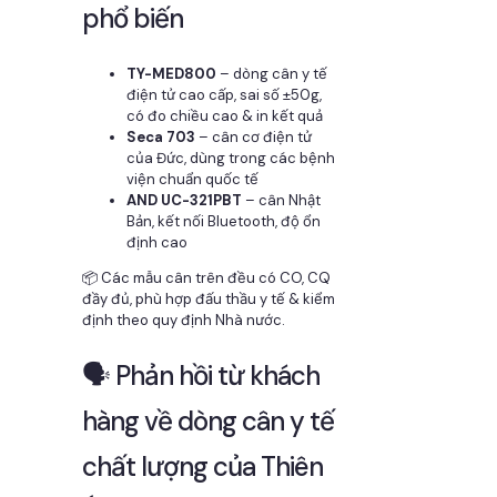
phổ biến
TY-MED800
– dòng cân y tế
điện tử cao cấp, sai số ±50g,
có đo chiều cao & in kết quả
Seca 703
– cân cơ điện tử
của Đức, dùng trong các bệnh
viện chuẩn quốc tế
AND UC-321PBT
– cân Nhật
Bản, kết nối Bluetooth, độ ổn
định cao
📦 Các mẫu cân trên đều có CO, CQ
đầy đủ, phù hợp đấu thầu y tế & kiểm
định theo quy định Nhà nước.
🗣️ Phản hồi từ khách
hàng về dòng cân y tế
chất lượng của Thiên