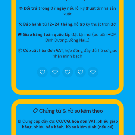
🔁
Đổi trả trong 07 ngày
nếu lỗi kỹ thuật từ nhà sản
xuất
🛠
Bảo hành từ 12–24 tháng
, hỗ trợ kỹ thuật trọn đời
🚚
Giao hàng toàn quốc
, lắp đặt tận nơi (ưu tiên HCM,
Bình Dương, Đồng Nai…)
📦
Có xuất hóa đơn VAT
, hợp đồng đầy đủ, hồ sơ giao
nhận minh bạch
📋 Chứng từ & hồ sơ kèm theo
📄 Cung cấp đầy đủ:
CO/CQ
,
hóa đơn VAT
,
phiếu giao
hàng, phiếu bảo hành
,
hồ sơ kiểm định (nếu có)