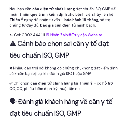
Nếu bạn cần
cân điện tử chất lượng
đạt chuẩn ISO, GMP để
hoàn thiện quy trình kiểm định
cho bệnh viện, hãy liên hệ
Thiên Ý
ngay để nhận tư vấn –
bảo hành 18 tháng
, hỗ trợ
chứng từ đầy đủ,
báo giá cân điện tử
minh bạch.
📞 Gọi: 0902 444 111
💬 Nhắn Zalo
🌐 Truy cập Website
⚠️ Cảnh báo chọn sai cân y tế đạt
tiêu chuẩn ISO, GMP
❌ Nhiều cân trôi nổi không có chứng chỉ, không đạt kiểm định
sẽ khiến bạn bị loại khi đánh giá ISO hoặc GMP.
✅ Chỉ chọn
cân điện tử chính hãng
tại
Thiên Ý
– có hỗ trợ
CO, CQ, phiếu kiểm định, kỹ thuật tận nơi!
🗣️ Đánh giá khách hàng về cân y tế
đạt tiêu chuẩn ISO, GMP