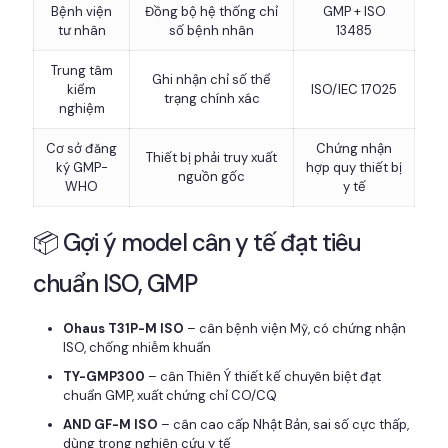
Bệnh viện
Đồng bộ hệ thống chỉ
GMP + ISO
tư nhân
số bệnh nhân
13485
Trung tâm
Ghi nhận chỉ số thể
kiểm
ISO/IEC 17025
trạng chính xác
nghiệm
Cơ sở đăng
Chứng nhận
Thiết bị phải truy xuất
ký GMP-
hợp quy thiết bị
nguồn gốc
WHO
y tế
📦 Gợi ý model cân y tế đạt tiêu
chuẩn ISO, GMP
Ohaus T31P-M ISO
– cân bệnh viện Mỹ, có chứng nhận
ISO, chống nhiễm khuẩn
TY-GMP300
– cân Thiên Ý thiết kế chuyên biệt đạt
chuẩn GMP, xuất chứng chỉ CO/CQ
AND GF-M ISO
– cân cao cấp Nhật Bản, sai số cực thấp,
dùng trong nghiên cứu y tế