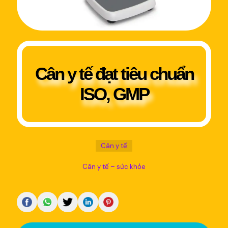
Cân y tế đạt tiêu chuẩn
ISO, GMP
Cân y tế
Cân y tế – sức khỏe