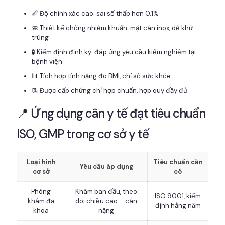
📏 Độ chính xác cao: sai số thấp hơn 0.1%
🧼 Thiết kế chống nhiễm khuẩn: mặt cân inox, dễ khử
trùng
🧪 Kiểm định định kỳ: đáp ứng yêu cầu kiểm nghiệm tại
bệnh viện
📊 Tích hợp tính năng đo BMI, chỉ số sức khỏe
📃 Được cấp chứng chỉ hợp chuẩn, hợp quy đầy đủ
📍 Ứng dụng cân y tế đạt tiêu chuẩn
ISO, GMP trong cơ sở y tế
Loại hình
Tiêu chuẩn cần
Yêu cầu áp dụng
cơ sở
có
Phòng
Khám ban đầu, theo
ISO 9001, kiểm
khám đa
dõi chiều cao – cân
định hằng năm
khoa
nặng