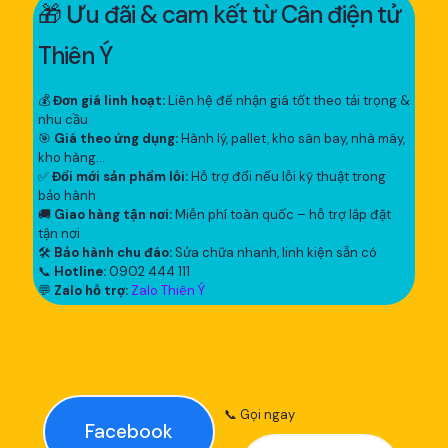
🎁 Ưu đãi & cam kết từ Cân điện tử
Thiên Ý
💰
Đơn giá linh hoạt:
Liên hệ để nhận giá tốt theo tải trọng &
nhu cầu
🎯
Giá theo ứng dụng:
Hành lý, pallet, kho sân bay, nhà máy,
kho hàng...
✅
Đổi mới sản phẩm lỗi:
Hỗ trợ đổi nếu lỗi kỹ thuật trong
bảo hành
🚚
Giao hàng tận nơi:
Miễn phí toàn quốc – hỗ trợ lắp đặt
tận nơi
🛠
Bảo hành chu đáo:
Sửa chữa nhanh, linh kiện sẵn có
📞
Hotline:
0902 444 111
💬
Zalo hỗ trợ:
Zalo Thiên Ý
📞 Gọi ngay
Facebook