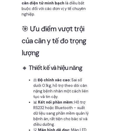
cân điện tử minh bạch
là điều bắt
buộc đối với các đơn vị y tế chuyên
nghiệp.
🎯 Ưu điểm vượt trội
của cân y tế đo trọng
lượng
🔸 Thiết kế và hiệu năng
⚖️
Độ chính xác cao:
Sai số
dưới 0.1kg, hỗ trợ theo dõi cân
nặng bệnh nhân một cách liên
tục và tin cậy.
📊
Kết nối phần mềm:
Hỗ trợ
RS232 hoặc Bluetooth – xuất
dữ liệu sang phần mềm quản lý
bệnh án, rất tiện cho bác sĩ và
điều dưỡng.
💡
Màn hình dễ đọc:
Màn LED