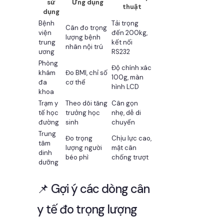
sử
Ứng dụng
thuật
dụng
Bệnh
Tải trọng
Cân đo trọng
viện
đến 200kg,
lượng bệnh
trung
kết nối
nhân nội trú
ương
RS232
Phòng
Độ chính xác
khám
Đo BMI, chỉ số
100g, màn
đa
cơ thể
hình LCD
khoa
Trạm y
Theo dõi tăng
Cân gọn
tế học
trưởng học
nhẹ, dễ di
đường
sinh
chuyển
Trung
Đo trọng
Chịu lực cao,
tâm
lượng người
mặt cân
dinh
béo phì
chống trượt
dưỡng
📌 Gợi ý các dòng cân
y tế đo trọng lượng