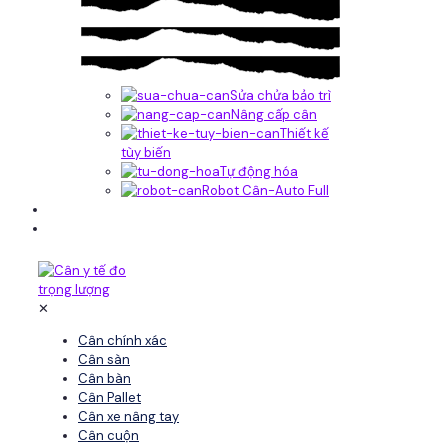
Sửa chửa bảo trì
Nâng cấp cân
Thiết kế
tùy biến
Tự động hóa
Robot Cân-Auto Full
Tin tức
Liên hệ
✕
Cân chính xác
Cân sàn
Cân bàn
Cân Pallet
Cân xe nâng tay
Cân cuộn