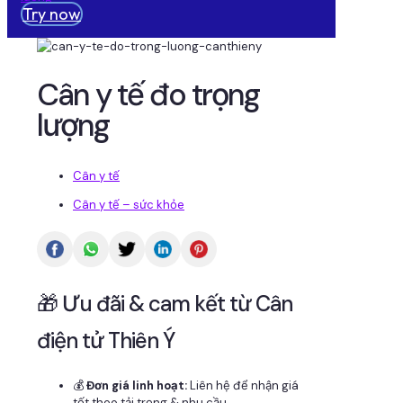
Try now
Cân y tế đo trọng
lượng
Cân y tế
Cân y tế – sức khỏe
🎁 Ưu đãi & cam kết từ Cân
điện tử Thiên Ý
💰
Đơn giá linh hoạt:
Liên hệ để nhận giá
tốt theo tải trọng & nhu cầu