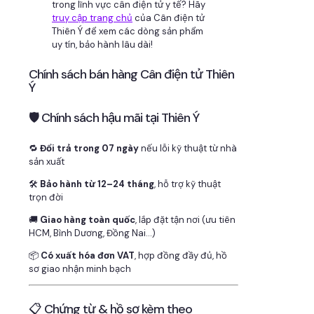
trong lĩnh vực cân điện tử y tế? Hãy
truy cập trang chủ
của Cân điện tử
Thiên Ý để xem các dòng sản phẩm
uy tín, bảo hành lâu dài!
Chính sách bán hàng Cân điện tử Thiên
Ý
🛡 Chính sách hậu mãi tại Thiên Ý
🔁
Đổi trả trong 07 ngày
nếu lỗi kỹ thuật từ nhà
sản xuất
🛠
Bảo hành từ 12–24 tháng
, hỗ trợ kỹ thuật
trọn đời
🚚
Giao hàng toàn quốc
, lắp đặt tận nơi (ưu tiên
HCM, Bình Dương, Đồng Nai…)
📦
Có xuất hóa đơn VAT
, hợp đồng đầy đủ, hồ
sơ giao nhận minh bạch
📋 Chứng từ & hồ sơ kèm theo