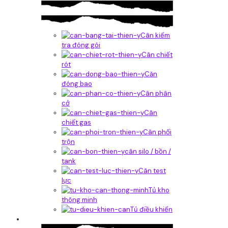
Cân kiểm
tra đóng gói
Cân chiết
rót
Căn
đóng bao
Cân phân
cở
Cân
chiết gas
Cân phối
trộn
cân silo / bồn /
tank
Cân test
lực
Tủ kho
thông minh
Tủ điều khiển
Phần mềm