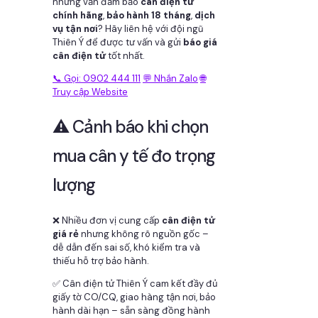
nhưng vẫn đảm bảo
cân điện tử
chính hãng
,
bảo hành 18 tháng
,
dịch
vụ tận nơi
? Hãy liên hệ với đội ngũ
Thiên Ý để được tư vấn và gửi
báo giá
cân điện tử
tốt nhất.
📞 Gọi: 0902 444 111
💬 Nhắn Zalo
🌐
Truy cập Website
⚠️ Cảnh báo khi chọn
mua cân y tế đo trọng
lượng
❌ Nhiều đơn vị cung cấp
cân điện tử
giá rẻ
nhưng không rõ nguồn gốc –
dễ dẫn đến sai số, khó kiểm tra và
thiếu hỗ trợ bảo hành.
✅ Cân điện tử Thiên Ý cam kết đầy đủ
giấy tờ CO/CQ, giao hàng tận nơi, bảo
hành dài hạn – sẵn sàng đồng hành