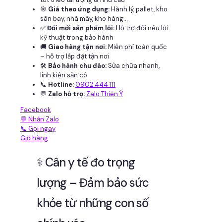
🎯
Giá theo ứng dụng:
Hành lý, pallet, kho
sân bay, nhà máy, kho hàng...
✅
Đổi mới sản phẩm lỗi:
Hỗ trợ đổi nếu lỗi
kỹ thuật trong bảo hành
🚚
Giao hàng tận nơi:
Miễn phí toàn quốc
– hỗ trợ lắp đặt tận nơi
🛠
Bảo hành chu đáo:
Sửa chữa nhanh,
linh kiện sẵn có
📞
Hotline:
0902 444 111
💬
Zalo hỗ trợ:
Zalo Thiên Ý
Facebook
💬 Nhắn Zalo
📞 Gọi ngay
Giỏ hàng
⚕️ Cân y tế đo trọng
lượng – Đảm bảo sức
khỏe từ những con số