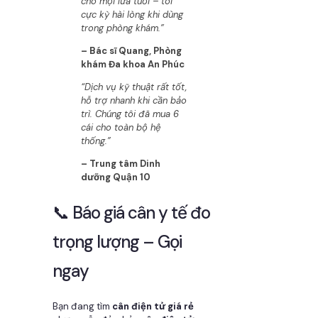
cho mọi lứa tuổi – tôi
cực kỳ hài lòng khi dùng
trong phòng khám.”
– Bác sĩ Quang, Phòng
khám Đa khoa An Phúc
“Dịch vụ kỹ thuật rất tốt,
hỗ trợ nhanh khi cần bảo
trì. Chúng tôi đã mua 6
cái cho toàn bộ hệ
thống.”
– Trung tâm Dinh
dưỡng Quận 10
📞 Báo giá cân y tế đo
trọng lượng – Gọi
ngay
Bạn đang tìm
cân điện tử giá rẻ