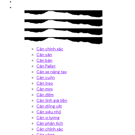
Giới thiệu
Sản Phẩm
Cân chính xác
Cân sàn
Cân bàn
Cân Pallet
Cân xe nâng tay
Cân cuộn
Cân treo
Cân mini
Cân đếm
Cân tính giá tiền
Cân động vật
Cân siêu nhỏ
Cân vi lượng
Cân phân tích
Cân chính xác
Cân vàng