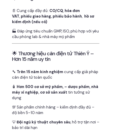
📄 Cung cấp đầy đủ:
CO/CQ
,
hóa đơn
VAT
,
phiếu giao hàng, phiếu bảo hành
,
hồ sơ
kiểm định (nếu có)
🏭 Đáp ứng tiêu chuẩn GMP, ISO, phù hợp với yêu
cầu phòng lab & nhà máy mỹ phẩm
🌟 Thương hiệu cân điện tử Thiên Ý –
Hơn 15 năm uy tín
🔧
Trên 15 năm kinh nghiệm
cung cấp giải pháp
cân điện tử toàn quốc
🧴
Hơn 500 cơ sở mỹ phẩm, – dược phẩm, nhà
máy xí nghiệp, cơ sở sản xuất
tin tưởng sử
dụng
💯 Sản phẩm chính hãng – kiểm định đầy đủ –
độ bền 5–10 năm
💡
Đội ngũ kỹ thuật chuyên sâu
, hỗ trợ tận nơi –
bảo trì dài hạn