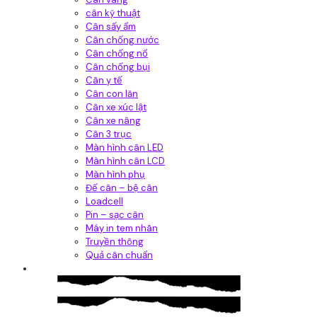
cân kỹ thuật
Cân sấy ẩm
Cân chống nước
Cân chống nổ
Cân chống bụi
Cân y tế
Cân con lăn
Cân xe xúc lật
Cân xe nâng
Cân 3 trục
Màn hình cân LED
Màn hình cân LCD
Màn hình phụ
Đế cân – bệ cân
Loadcell
Pin – sạc cân
Máy in tem nhãn
Truyền thông
Quả cân chuẩn
Hệ thống