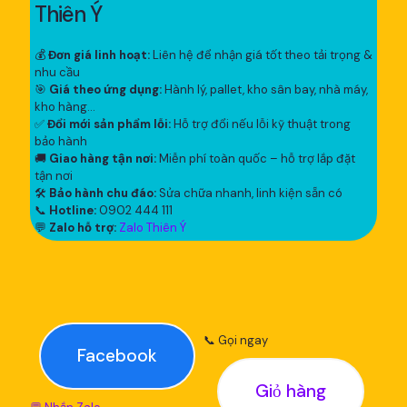
Thiên Ý
💰
Đơn giá linh hoạt:
Liên hệ để nhận giá tốt theo tải trọng &
nhu cầu
🎯
Giá theo ứng dụng:
Hành lý, pallet, kho sân bay, nhà máy,
kho hàng...
✅
Đổi mới sản phẩm lỗi:
Hỗ trợ đổi nếu lỗi kỹ thuật trong
bảo hành
🚚
Giao hàng tận nơi:
Miễn phí toàn quốc – hỗ trợ lắp đặt
tận nơi
🛠
Bảo hành chu đáo:
Sửa chữa nhanh, linh kiện sẵn có
📞
Hotline:
0902 444 111
💬
Zalo hỗ trợ:
Zalo Thiên Ý
📞 Gọi ngay
Facebook
Giỏ hàng