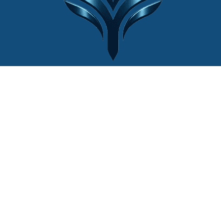
© 2022 Website by
Cân Điện Tử Thiên
Ý®
| Mọi quyền được bảo lưu.
Liên hệ với chúng tôi
+84 (0)902444111
lienhe@canthieny.com