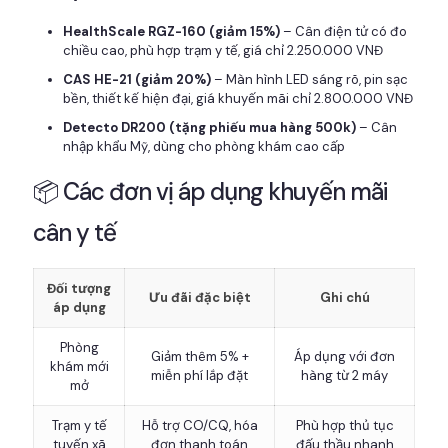
HealthScale RGZ-160 (giảm 15%)
– Cân điện tử có đo
chiều cao, phù hợp trạm y tế, giá chỉ 2.250.000 VNĐ
CAS HE-21 (giảm 20%)
– Màn hình LED sáng rõ, pin sạc
bền, thiết kế hiện đại, giá khuyến mãi chỉ 2.800.000 VNĐ
Detecto DR200 (tặng phiếu mua hàng 500k)
– Cân
nhập khẩu Mỹ, dùng cho phòng khám cao cấp
📦 Các đơn vị áp dụng khuyến mãi
cân y tế
Đối tượng
Ưu đãi đặc biệt
Ghi chú
áp dụng
Phòng
Giảm thêm 5% +
Áp dụng với đơn
khám mới
miễn phí lắp đặt
hàng từ 2 máy
mở
Trạm y tế
Hỗ trợ CO/CQ, hóa
Phù hợp thủ tục
tuyến xã
đơn thanh toán
đấu thầu nhanh