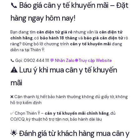
📞 Báo giá cân y tế khuyến mãi – Đặt
hàng ngay hôm nay!
Bạn đang tìm
cân điện tử giá rẻ
nhưng vẫn là
cân điện tử
chính hãng
, có
bảo hành 18 tháng
và
báo giá cân điện tử
rõ
ràng? Đừng bỏ lỡ chương trình
cân y tế khuyến mãi
đang
diễn ra tại Thiên Ý:
📞 Gọi: 0902 444 111
💬 Nhắn Zalo
🌐 Truy cập Website
⚠️ Lưu ý khi mua cân y tế khuyến
mãi
❌ Cân thanh lý, hết bảo hành thường không đủ giấy tờ, không
hỗ trợ kiểm định
✅ Chọn Thiên Ý –
cân y tế khuyến mãi chính hãng
, đủ
CO/CQ, kỹ thuật hỗ trợ tận nơi, bảo hành dài lâu
🌟 Đánh giá từ khách hàng mua cân y