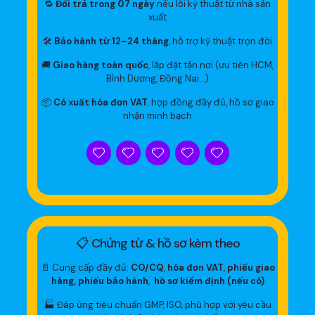
🔁
Đổi trả trong 07 ngày
nếu lỗi kỹ thuật từ nhà sản
xuất
🛠
Bảo hành từ 12–24 tháng
, hỗ trợ kỹ thuật trọn đời
🚚
Giao hàng toàn quốc
, lắp đặt tận nơi (ưu tiên HCM,
Bình Dương, Đồng Nai…)
📦
Có xuất hóa đơn VAT
, hợp đồng đầy đủ, hồ sơ giao
nhận minh bạch
📋 Chứng từ & hồ sơ kèm theo
📄 Cung cấp đầy đủ:
CO/CQ
,
hóa đơn VAT
,
phiếu giao
hàng, phiếu bảo hành
,
hồ sơ kiểm định (nếu có)
🏭 Đáp ứng tiêu chuẩn GMP, ISO, phù hợp với yêu cầu