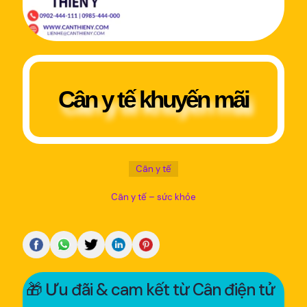
Cân y tế khuyến mãi
Cân y tế
Cân y tế – sức khỏe
🎁 Ưu đãi & cam kết từ Cân điện tử