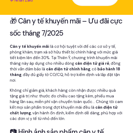
💬 Nhắn Zalo
🎁 Cân y tế khuyến mãi – Ưu đãi cực
sốc tháng 7/2025
Cân y tế khuyến mãi
là cơ hội tuyệt vời để các cơ sở y tế,
phòng khám, trạm xá sở hữu thiết bị chính hãng với mức giá
tiết kiệm lên đến 30%. Tại Thiên Ý, chương trình khuyến mãi
tháng này áp dụng cho nhiều dòng
cân điện tử giá rẻ
, đồng
thời vẫn đảm bảo là
cân điện tử chính hãng
, có
bảo hành 18
tháng
, đầy đủ giấy tờ CO/CQ, hỗ trợ kiểm định và lắp đặt tận
nơi.
Không chỉ giảm giá, khách hàng còn nhận được nhiều quà
tặng giá trị như: thước đo chiều cao tặng kèm, phiếu mua
hàng lần sau, miễn phí vận chuyển toàn quốc... Chúng tôi cam
kết mọi sản phẩm trong đợt khuyến mãi đều là
cân điện tử
chất lượng
, vận hành ổn định, kiểm định dễ dàng, phù hợp với
các đơn vị y tế từ nhỏ đến lớn.
📷 Hình ảnh sản phẩm cân y tế