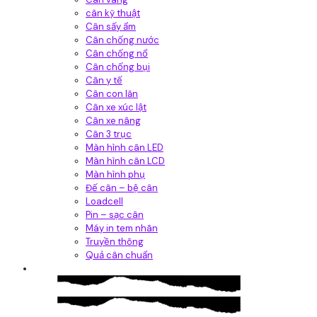
cân kỹ thuật
Cân sấy ẩm
Cân chống nước
Cân chống nổ
Cân chống bụi
Cân y tế
Cân con lăn
Cân xe xúc lật
Cân xe nâng
Cân 3 trục
Màn hình cân LED
Màn hình cân LCD
Màn hình phụ
Đế cân – bệ cân
Loadcell
Pin – sạc cân
Máy in tem nhãn
Truyền thông
Quả cân chuẩn
Hệ thống