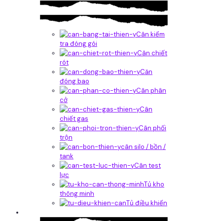
Cân kiểm
tra đóng gói
Cân chiết
rót
Căn
đóng bao
Cân phân
cở
Cân
chiết gas
Cân phối
trộn
cân silo / bồn /
tank
Cân test
lực
Tủ kho
thông minh
Tủ điều khiển
Phần mềm