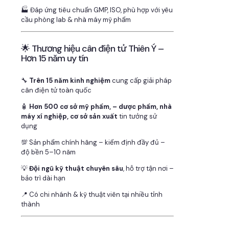
🏭 Đáp ứng tiêu chuẩn GMP, ISO, phù hợp với yêu
cầu phòng lab & nhà máy mỹ phẩm
🌟 Thương hiệu cân điện tử Thiên Ý –
Hơn 15 năm uy tín
🔧
Trên 15 năm kinh nghiệm
cung cấp giải pháp
cân điện tử toàn quốc
🧴
Hơn 500 cơ sở mỹ phẩm, – dược phẩm, nhà
máy xí nghiệp, cơ sở sản xuất
tin tưởng sử
dụng
💯 Sản phẩm chính hãng – kiểm định đầy đủ –
độ bền 5–10 năm
💡
Đội ngũ kỹ thuật chuyên sâu
, hỗ trợ tận nơi –
bảo trì dài hạn
📍 Có chi nhánh & kỹ thuật viên tại nhiều tỉnh
thành