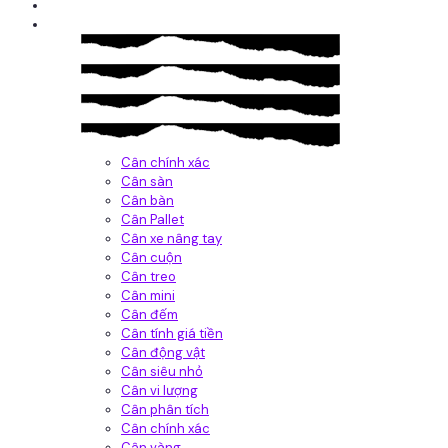
Giới thiệu
Sản Phẩm
Cân chính xác
Cân sàn
Cân bàn
Cân Pallet
Cân xe nâng tay
Cân cuộn
Cân treo
Cân mini
Cân đếm
Cân tính giá tiền
Cân động vật
Cân siêu nhỏ
Cân vi lượng
Cân phân tích
Cân chính xác
Cân vàng