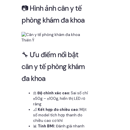
📷 Hình ảnh cân y tế
phòng khám đa khoa
🔧 Ưu điểm nổi bật
cân y tế phòng khám
đa khoa
⚖️
Độ chính xác cao:
Sai số chỉ
±50g – ±100g, hiển thị LED rõ
ràng
📐
Kết hợp đo chiều cao:
Một
số model tích hợp thanh đo
chiều cao cơ khí
📊
Tính BMI:
Đánh giá nhanh