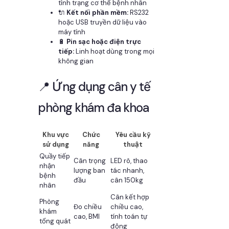
tình trạng cơ thể bệnh nhân
🔌
Kết nối phần mềm:
RS232
hoặc USB truyền dữ liệu vào
máy tính
🔋
Pin sạc hoặc điện trực
tiếp:
Linh hoạt dùng trong mọi
không gian
📍 Ứng dụng cân y tế
phòng khám đa khoa
Khu vực
Chức
Yêu cầu kỹ
sử dụng
năng
thuật
Quầy tiếp
Cân trọng
LED rõ, thao
nhận
lượng ban
tác nhanh,
bệnh
đầu
cân 150kg
nhân
Cân kết hợp
Phòng
Đo chiều
chiều cao,
khám
cao, BMI
tính toán tự
tổng quát
động