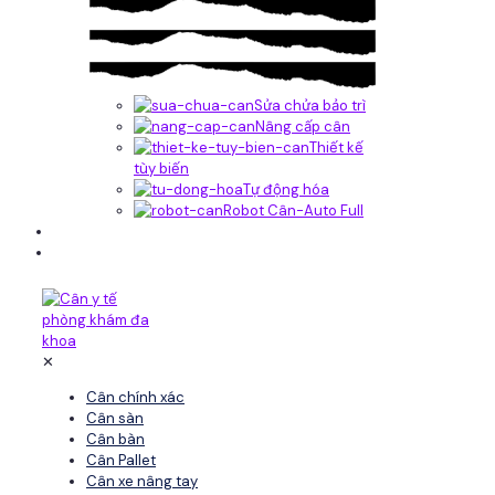
Sửa chửa bảo trì
Nâng cấp cân
Thiết kế
tùy biến
Tự động hóa
Robot Cân-Auto Full
Tin tức
Liên hệ
✕
Cân chính xác
Cân sàn
Cân bàn
Cân Pallet
Cân xe nâng tay