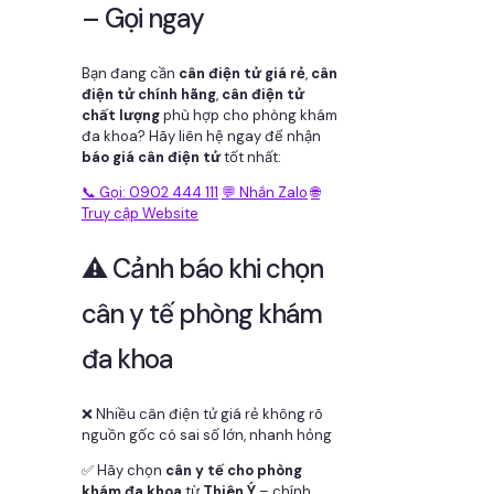
– Gọi ngay
Bạn đang cần
cân điện tử giá rẻ
,
cân
điện tử chính hãng
,
cân điện tử
chất lượng
phù hợp cho phòng khám
đa khoa? Hãy liên hệ ngay để nhận
báo giá cân điện tử
tốt nhất:
📞 Gọi: 0902 444 111
💬 Nhắn Zalo
🌐
Truy cập Website
⚠️ Cảnh báo khi chọn
cân y tế phòng khám
đa khoa
❌ Nhiều cân điện tử giá rẻ không rõ
nguồn gốc có sai số lớn, nhanh hỏng
✅ Hãy chọn
cân y tế cho phòng
khám đa khoa
từ
Thiên Ý
– chính