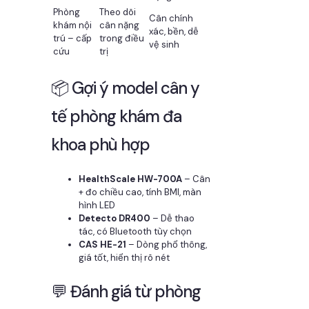
Phòng
Theo dõi
Cân chính
khám nội
cân nặng
xác, bền, dễ
trú – cấp
trong điều
vệ sinh
cứu
trị
📦 Gợi ý model cân y
tế phòng khám đa
khoa phù hợp
HealthScale HW-700A
– Cân
+ đo chiều cao, tính BMI, màn
hình LED
Detecto DR400
– Dễ thao
tác, có Bluetooth tùy chọn
CAS HE-21
– Dòng phổ thông,
giá tốt, hiển thị rõ nét
💬 Đánh giá từ phòng