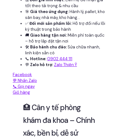
tốt theo tải trọng & nhu cầu
🎯
Giá theo ứng dụng:
Hành lý, pallet, kho
sân bay, nhà máy, kho hàng...
✅
Đổi mới sản phẩm lỗi:
Hỗ trợ đổi nếu lỗi
kỹ thuật trong bảo hành
🚚
Giao hàng tận nơi:
Miễn phí toàn quốc
– hỗ trợ lắp đặt tận nơi
🛠
Bảo hành chu đáo:
Sửa chữa nhanh,
linh kiện sẵn có
📞
Hotline:
0902 444 111
💬
Zalo hỗ trợ:
Zalo Thiên Ý
Facebook
💬 Nhắn Zalo
📞 Gọi ngay
Giỏ hàng
🏥 Cân y tế phòng
khám đa khoa – Chính
xác, bền bỉ, dễ sử