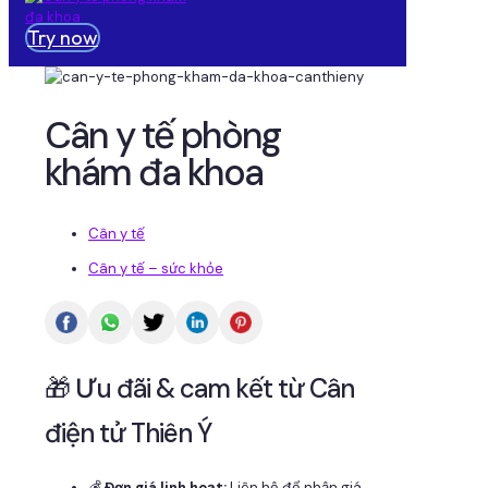
Try now
Cân y tế phòng
khám đa khoa
Cân y tế
Cân y tế – sức khỏe
🎁 Ưu đãi & cam kết từ Cân
điện tử Thiên Ý
💰
Đơn giá linh hoạt:
Liên hệ để nhận giá