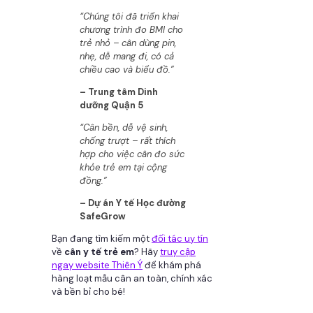
“Chúng tôi đã triển khai
chương trình đo BMI cho
trẻ nhỏ – cân dùng pin,
nhẹ, dễ mang đi, có cả
chiều cao và biểu đồ.”
– Trung tâm Dinh
dưỡng Quận 5
“Cân bền, dễ vệ sinh,
chống trượt – rất thích
hợp cho việc cân đo sức
khỏe trẻ em tại cộng
đồng.”
– Dự án Y tế Học đường
SafeGrow
Bạn đang tìm kiếm một
đối tác uy tín
về
cân y tế trẻ em
? Hãy
truy cập
ngay website Thiên Ý
để khám phá
hàng loạt mẫu cân an toàn, chính xác
và bền bỉ cho bé!