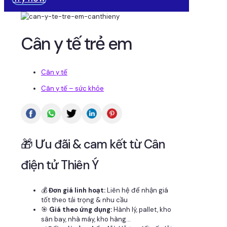
Cân y tế trẻ em
Cân y tế
Cân y tế – sức khỏe
🎁 Ưu đãi & cam kết từ Cân
điện tử Thiên Ý
💰
Đơn giá linh hoạt:
Liên hệ để nhận giá
tốt theo tải trọng & nhu cầu
🎯
Giá theo ứng dụng:
Hành lý, pallet, kho
sân bay, nhà máy, kho hàng...