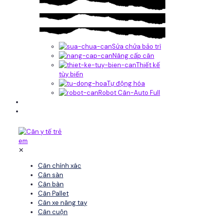
Sửa chửa bảo trì
Nâng cấp cân
Thiết kế
tùy biến
Tự động hóa
Robot Cân-Auto Full
Tin tức
Liên hệ
✕
Cân chính xác
Cân sàn
Cân bàn
Cân Pallet
Cân xe nâng tay
Cân cuộn