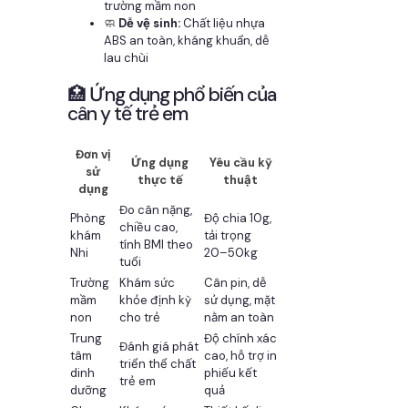
trường mầm non
🧼
Dễ vệ sinh:
Chất liệu nhựa
ABS an toàn, kháng khuẩn, dễ
lau chùi
🏥 Ứng dụng phổ biến của
cân y tế trẻ em
Đơn vị
Ứng dụng
Yêu cầu kỹ
sử
thực tế
thuật
dụng
Đo cân nặng,
Phòng
Độ chia 10g,
chiều cao,
khám
tải trọng
tính BMI theo
Nhi
20–50kg
tuổi
Trường
Khám sức
Cân pin, dễ
mầm
khỏe định kỳ
sử dụng, mặt
non
cho trẻ
nằm an toàn
Trung
Độ chính xác
Đánh giá phát
tâm
cao, hỗ trợ in
triển thể chất
dinh
phiếu kết
trẻ em
dưỡng
quả