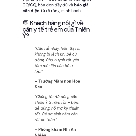
CO/CQ, hóa đơn đầy đủ và
báo giá
cân điện tử
rõ ràng, minh bạch.
💬 Khách hàng nói gì về
cân y tế trẻ em của Thiên
Ý?
“Cân rất nhạy, hiển thị rõ,
không bị lệch khi bé cử
động. Phụ huynh rất yên
tâm mỗi lần cân bé ở
lớp.”
– Trường Mầm non Hoa
Sen
“Chúng tôi đã dùng cân
Thiên Ý 3 năm rồi – bền,
dễ dùng, hỗ trợ kỹ thuật
tốt. Bé sơ sinh nằm cân
rất an toàn.”
– Phòng khám Nhi An
Nhiên