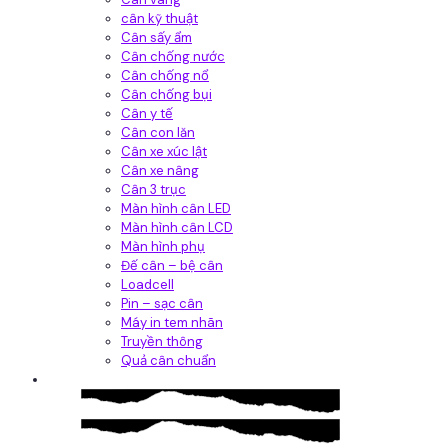
cân kỹ thuật
Cân sấy ẩm
Cân chống nước
Cân chống nổ
Cân chống bụi
Cân y tế
Cân con lăn
Cân xe xúc lật
Cân xe nâng
Cân 3 trục
Màn hình cân LED
Màn hình cân LCD
Màn hình phụ
Đế cân – bệ cân
Loadcell
Pin – sạc cân
Máy in tem nhãn
Truyền thông
Quả cân chuẩn
Hệ thống