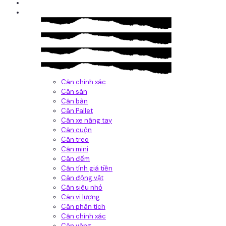
Giới thiệu
Sản Phẩm
Cân chính xác
Cân sàn
Cân bàn
Cân Pallet
Cân xe nâng tay
Cân cuộn
Cân treo
Cân mini
Cân đếm
Cân tính giá tiền
Cân động vật
Cân siêu nhỏ
Cân vi lượng
Cân phân tích
Cân chính xác
Cân vàng