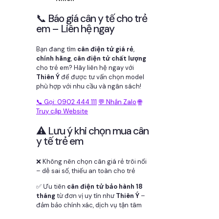
📞 Báo giá cân y tế cho trẻ
em – Liên hệ ngay
Bạn đang tìm
cân điện tử giá rẻ
,
chính hãng
,
cân điện tử chất lượng
cho trẻ em? Hãy liên hệ ngay với
Thiên Ý
để được tư vấn chọn model
phù hợp với nhu cầu và ngân sách!
📞 Gọi: 0902 444 111
💬 Nhắn Zalo
🌐
Truy cập Website
⚠️ Lưu ý khi chọn mua cân
y tế trẻ em
❌ Không nên chọn cân giá rẻ trôi nổi
– dễ sai số, thiếu an toàn cho trẻ
✅ Ưu tiên
cân điện tử bảo hành 18
tháng
từ đơn vị uy tín như
Thiên Ý
–
đảm bảo chính xác, dịch vụ tận tâm