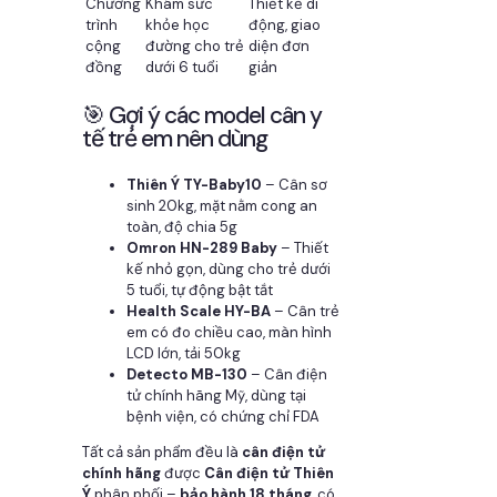
Chương
Khám sức
Thiết kế di
trình
khỏe học
động, giao
cộng
đường cho trẻ
diện đơn
đồng
dưới 6 tuổi
giản
🎯 Gợi ý các model cân y
tế trẻ em nên dùng
Thiên Ý TY-Baby10
– Cân sơ
sinh 20kg, mặt nằm cong an
toàn, độ chia 5g
Omron HN-289 Baby
– Thiết
kế nhỏ gọn, dùng cho trẻ dưới
5 tuổi, tự động bật tắt
Health Scale HY-BA
– Cân trẻ
em có đo chiều cao, màn hình
LCD lớn, tải 50kg
Detecto MB-130
– Cân điện
tử chính hãng Mỹ, dùng tại
bệnh viện, có chứng chỉ FDA
Tất cả sản phẩm đều là
cân điện tử
chính hãng
được
Cân điện tử Thiên
Ý
phân phối –
bảo hành 18 tháng
, có