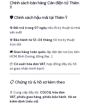
Chính sách bán hàng Cân điện tử Thiên
Ý
🛡 Chính sách hậu mãi tại Thiên Ý
🔁
Đổi trả trong 07 ngày
nếu lỗi kỹ thuật từ nhà
sản xuất
🛠
Bảo hành từ 12–24 tháng
, hỗ trợ kỹ thuật
trọn đời
🚚
Giao hàng toàn quốc
, lắp đặt tận nơi (ưu tiên
HCM, Bình Dương, Đồng Nai…)
📦
Có xuất hóa đơn VAT
, hợp đồng đầy đủ, hồ
sơ giao nhận minh bạch
📋 Chứng từ & hồ sơ kèm theo
📄 Cung cấp đầy đủ:
CO/CQ
,
hóa đơn
VAT
,
phiếu giao hàng, phiếu bảo hành
,
hồ sơ
kiểm định (nếu có)