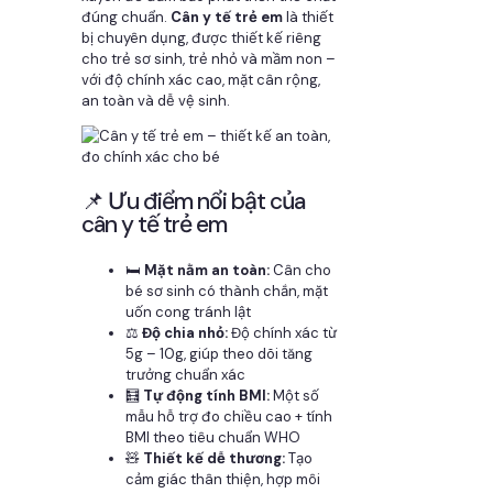
đúng chuẩn.
Cân y tế trẻ em
là thiết
bị chuyên dụng, được thiết kế riêng
cho trẻ sơ sinh, trẻ nhỏ và mầm non –
với độ chính xác cao, mặt cân rộng,
an toàn và dễ vệ sinh.
📌 Ưu điểm nổi bật của
cân y tế trẻ em
🛏️
Mặt nằm an toàn:
Cân cho
bé sơ sinh có thành chắn, mặt
uốn cong tránh lật
⚖️
Độ chia nhỏ:
Độ chính xác từ
5g – 10g, giúp theo dõi tăng
trưởng chuẩn xác
🧮
Tự động tính BMI:
Một số
mẫu hỗ trợ đo chiều cao + tính
BMI theo tiêu chuẩn WHO
🧸
Thiết kế dễ thương:
Tạo
cảm giác thân thiện, hợp môi