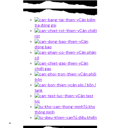
Cân kiểm
tra đóng gói
Cân chiết
rót
Căn
đóng bao
Cân phân
cở
Cân
chiết gas
Cân phối
trộn
cân silo / bồn /
tank
Cân test
lực
Tủ kho
thông minh
Tủ điều khiển
Phần mềm