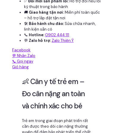
✅
Đổi mới sản phẩm lỗi:
Hỗ trợ đổi nếu lỗi
kỹ thuật trong bảo hành
🚚
Giao hàng tận nơi:
Miễn phí toàn quốc
– hỗ trợ lắp đặt tận nơi
🛠
Bảo hành chu đáo:
Sửa chữa nhanh,
linh kiện sẵn có
📞
Hotline:
0902 444 111
💬
Zalo hỗ trợ:
Zalo Thiên Ý
Facebook
💬 Nhắn Zalo
📞 Gọi ngay
Giỏ hàng
👶 Cân y tế trẻ em –
Đo cân nặng an toàn
và chính xác cho bé
Trẻ em trong giai đoạn phát triển rất
cần được theo dõi cân nặng thường
xuyên để đảm bảo phát triển thể chất