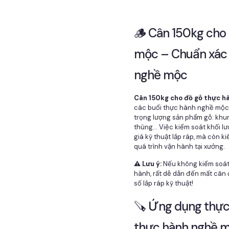
🪵 Cân 150kg cho
mộc – Chuẩn xác 
nghề mộc
Cân 150kg cho đồ gỗ thực h
các buổi thực hành nghề mộc, 
trọng lượng sản phẩm gỗ: khun
thùng... Việc kiểm soát khối l
giá kỹ thuật lắp ráp, mà còn 
quá trình vận hành tại xưởng.
⚠️ Lưu ý:
Nếu không kiểm soát t
hành, rất dễ dẫn đến mất cân 
số lắp ráp kỹ thuật!
🪚 Ứng dụng thực
thực hành nghề 