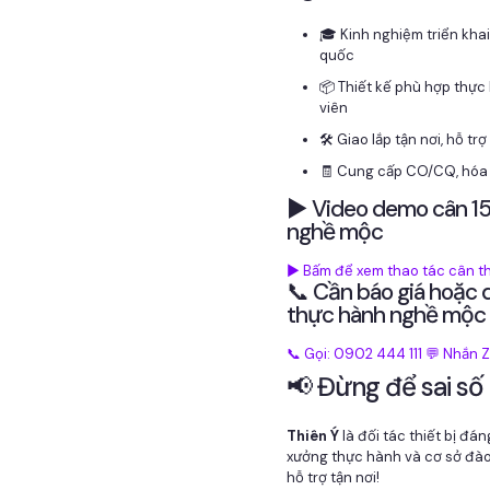
🎓 Kinh nghiệm triển kha
quốc
📦 Thiết kế phù hợp thực
viên
🛠️ Giao lắp tận nơi, hỗ tr
🧾 Cung cấp CO/CQ, hóa 
▶️ Video demo cân 1
nghề mộc
▶️ Bấm để xem thao tác cân th
📞 Cần báo giá hoặc
thực hành nghề mộc
📞 Gọi: 0902 444 111
💬 Nhắn 
📢 Đừng để sai số
Thiên Ý
là đối tác thiết bị đá
xưởng thực hành và cơ sở đào
hỗ trợ tận nơi!