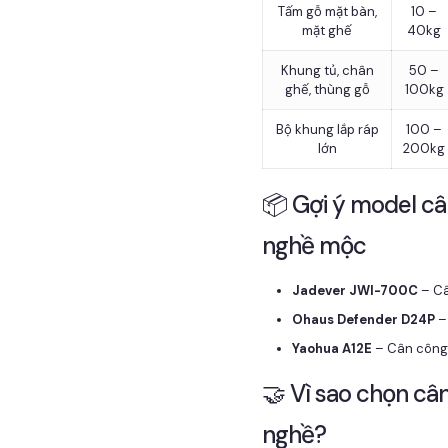
Tấm gỗ mặt bàn,
10 –
mặt ghế
40kg
Khung tủ, chân
50 –
ghế, thùng gỗ
100kg
Bộ khung lắp ráp
100 –
lớn
200kg
📦 Gợi ý model câ
nghề mộc
Jadever JWI-700C
– Câ
Ohaus Defender D24P
–
Yaohua A12E
– Cân công 
🤝 Vì sao chọn câ
nghề?