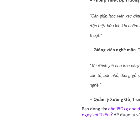
– Phòng Thiết bị, Trườn
“Cân giúp học viên xác đị
đặc biệt hữu ích khi chấm
thuật.”
– Giảng viên nghề mộc, 
“Tôi đánh giá cao khả năng
cân tủ, bàn nhỏ, thùng gỗ 
nghề.”
– Quản lý Xưởng Gỗ, Trư
Bạn đang tìm
cân 150kg cho 
ngay với Thiên Ý
để được tư vấ