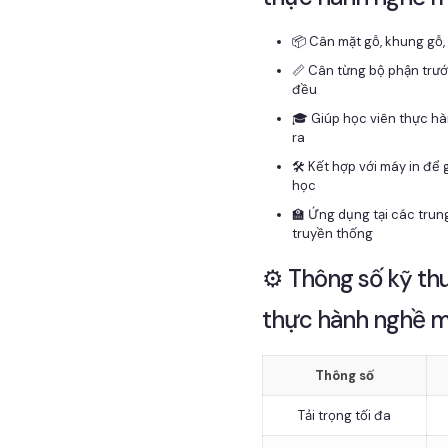
📦 Cân mặt gỗ, khung gỗ,
📏 Cân từng bộ phận trướ
đều
🎓 Giúp học viên thực hà
ra
🛠️ Kết hợp với máy in để
học
🏫 Ứng dụng tại các trun
truyền thống
⚙️ Thông số kỹ th
thực hành nghề 
Thông số
Tải trọng tối đa