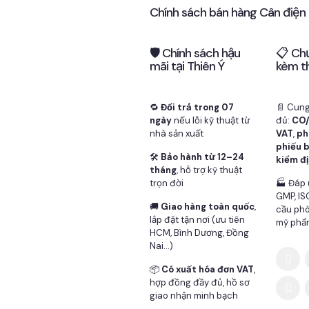
Chính sách bán hàng Cân điện 
🛡 Chính sách hậu
📋 Ch
mãi tại Thiên Ý
kèm t
🔁
Đổi trả trong 07
📄 Cung
ngày
nếu lỗi kỹ thuật từ
đủ:
CO
nhà sản xuất
VAT
,
ph
phiếu 
🛠
Bảo hành từ 12–24
kiểm đị
tháng
, hỗ trợ kỹ thuật
trọn đời
🏭 Đáp 
GMP, IS
🚚
Giao hàng toàn quốc
,
cầu ph
lắp đặt tận nơi (ưu tiên
mỹ phẩ
HCM, Bình Dương, Đồng
Nai…)
📦
Có xuất hóa đơn VAT
,
hợp đồng đầy đủ, hồ sơ
giao nhận minh bạch