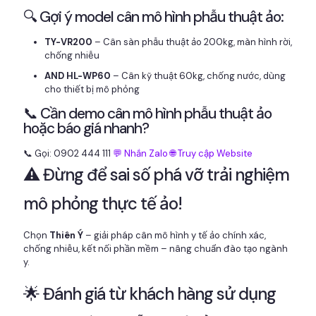
🔍 Gợi ý model cân mô hình phẫu thuật ảo:
TY-VR200
– Cân sàn phẫu thuật ảo 200kg, màn hình rời,
chống nhiễu
AND HL-WP60
– Cân kỹ thuật 60kg, chống nước, dùng
cho thiết bị mô phỏng
📞 Cần demo cân mô hình phẫu thuật ảo
hoặc báo giá nhanh?
📞 Gọi: 0902 444 111
💬 Nhắn Zalo
🌐 Truy cập Website
⚠️ Đừng để sai số phá vỡ trải nghiệm
mô phỏng thực tế ảo!
Chọn
Thiên Ý
– giải pháp cân mô hình y tế ảo chính xác,
chống nhiễu, kết nối phần mềm – nâng chuẩn đào tạo ngành
y.
🌟 Đánh giá từ khách hàng sử dụng