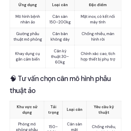
Ứng dụng
Loại cân
Đặc điểm
Mô hình bệnh
Cân sàn
Mặt inox, có kết nối
nhân ảo
150–200kg
máy tính
Giường phẫu
Cân bàn
Chống nhiễu, màn
thuật mô phỏng
không dây
hình rời
Cân kỹ
Khay dụng cụ
Chính xác cao, tích
thuật 30–
gắn cảm biến
hợp thiết bị phụ trợ
60kg
🧠 Tư vấn chọn cân mô hình phẫu
thuật ảo
Khu vực sử
Tải
Yêu cầu kỹ
Loại cân
dụng
trọng
thuật
Phòng mô
Cân sàn
150–
Chống nhiễu,
phỏng phẫu
mặt