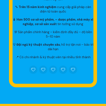
🔧
Trên 15 năm kinh nghiệm
cung cấp giải pháp cân
điện tử toàn quốc
🧴
Hơn 500 cơ sở mỹ phẩm, – dược phẩm, nhà máy xí
nghiệp, cơ sở sản xuất
tin tưởng sử dụng
💯 Sản phẩm chính hãng – kiểm định đầy đủ – độ bền
5–10 năm
💡
Đội ngũ kỹ thuật chuyên sâu
, hỗ trợ tận nơi – bảo trì
dài hạn
📍 Có chi nhánh & kỹ thuật viên tại nhiều tỉnh thành