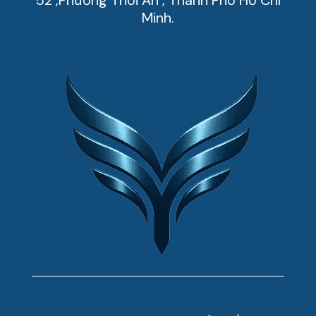
52 ,Phường Thới An , Thành Phố Hồ Chí
Minh.