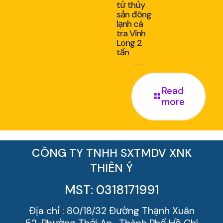
tử thủy
sản đông
lạnh cá
tra Vĩnh
Long 2
tấn
Read
more
CÔNG TY TNHH SXTMDV XNK
THIÊN Ý
MST: 0318171991
Địa chỉ : 80/18/32 Đường Thạnh Xuân