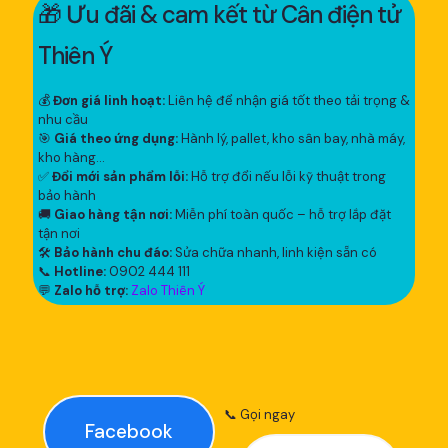
🎁 Ưu đãi & cam kết từ Cân điện tử
Thiên Ý
💰
Đơn giá linh hoạt:
Liên hệ để nhận giá tốt theo tải trọng &
nhu cầu
🎯
Giá theo ứng dụng:
Hành lý, pallet, kho sân bay, nhà máy,
kho hàng...
✅
Đổi mới sản phẩm lỗi:
Hỗ trợ đổi nếu lỗi kỹ thuật trong
bảo hành
🚚
Giao hàng tận nơi:
Miễn phí toàn quốc – hỗ trợ lắp đặt
tận nơi
🛠
Bảo hành chu đáo:
Sửa chữa nhanh, linh kiện sẵn có
📞
Hotline:
0902 444 111
💬
Zalo hỗ trợ:
Zalo Thiên Ý
📞 Gọi ngay
Facebook