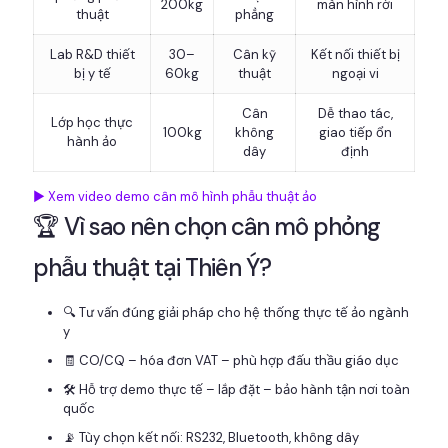
200kg
màn hình rời
thuật
phẳng
Lab R&D thiết
30–
Cân kỹ
Kết nối thiết bị
bị y tế
60kg
thuật
ngoại vi
Cân
Dễ thao tác,
Lớp học thực
100kg
không
giao tiếp ổn
hành ảo
dây
định
▶️ Xem video demo cân mô hình phẫu thuật ảo
🏆 Vì sao nên chọn cân mô phỏng
phẫu thuật tại Thiên Ý?
🔍 Tư vấn đúng giải pháp cho hệ thống thực tế ảo ngành
y
🧾 CO/CQ – hóa đơn VAT – phù hợp đấu thầu giáo dục
🛠 Hỗ trợ demo thực tế – lắp đặt – bảo hành tận nơi toàn
quốc
📡 Tùy chọn kết nối: RS232, Bluetooth, không dây