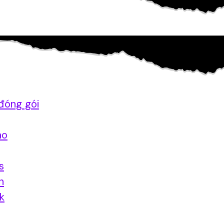
đóng gói
ao
s
n
nk