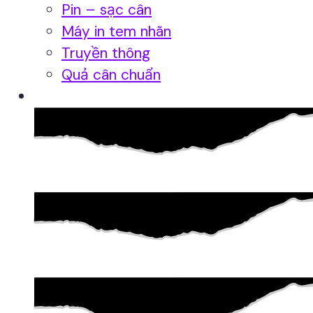
Pin – sạc cân
Máy in tem nhãn
Truyền thông
Quả cân chuẩn
Hệ thống