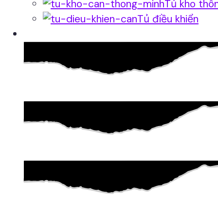
Tủ kho thô
Tủ điều khiển
Phần mềm