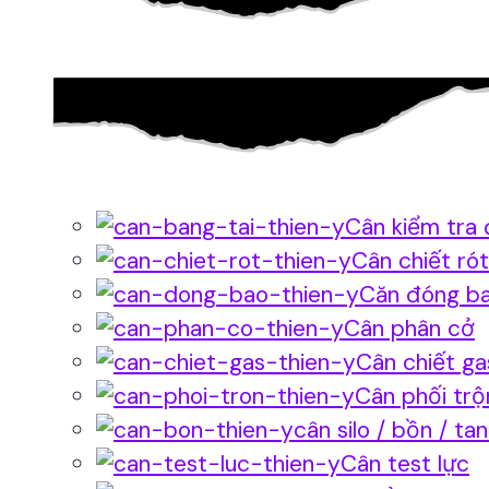
Cân kiểm tra 
Cân chiết rót
Căn đóng b
Cân phân cở
Cân chiết ga
Cân phối trộ
cân silo / bồn / ta
Cân test lực