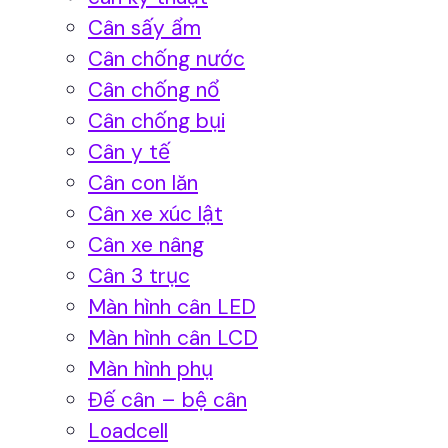
Cân sấy ẩm
Cân chống nước
Cân chống nổ
Cân chống bụi
Cân y tế
Cân con lăn
Cân xe xúc lật
Cân xe nâng
Cân 3 trục
Màn hình cân LED
Màn hình cân LCD
Màn hình phụ
Đế cân – bệ cân
Loadcell