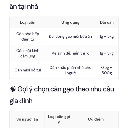
ăn tại nhà
Loại cân
Ứng dụng
Dải cân
Cân nhà bếp
Đo lượng gạo mỗi bữa ăn
1g – 5kg
điện tử
Cân mặt kính
Vệ sinh dễ, hiển thị rõ
1g – 3kg
cảm ứng
Cân khẩu phần nhỏ cho
0.5g –
Cân mini bỏ túi
1 người
500g
🧠 Gợi ý chọn cân gạo theo nhu cầu
gia đình
Loại cân gợi
Số người ăn
Ưu điểm
ý