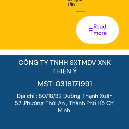
tấn
Read
more
CÔNG TY TNHH SXTMDV XNK
THIÊN Ý
MST: 0318171991
Địa chỉ : 80/18/32 Đường Thạnh Xuân
52 ,Phường Thới An , Thành Phố Hồ Chí
Minh.