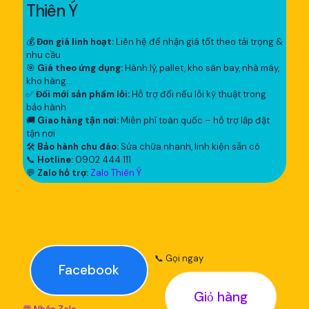
Thiên Ý
💰
Đơn giá linh hoạt:
Liên hệ để nhận giá tốt theo tải trọng &
nhu cầu
🎯
Giá theo ứng dụng:
Hành lý, pallet, kho sân bay, nhà máy,
kho hàng...
✅
Đổi mới sản phẩm lỗi:
Hỗ trợ đổi nếu lỗi kỹ thuật trong
bảo hành
🚚
Giao hàng tận nơi:
Miễn phí toàn quốc – hỗ trợ lắp đặt
tận nơi
🛠
Bảo hành chu đáo:
Sửa chữa nhanh, linh kiện sẵn có
📞
Hotline:
0902 444 111
💬
Zalo hỗ trợ:
Zalo Thiên Ý
📞 Gọi ngay
Facebook
Giỏ hàng