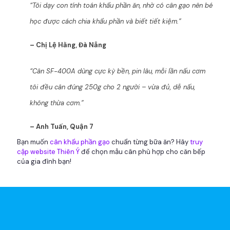
“Tôi dạy con tính toán khẩu phần ăn, nhờ có cân gạo nên bé
học được cách chia khẩu phần và biết tiết kiệm.”
– Chị Lệ Hằng, Đà Nẵng
“Cân SF-400A dùng cực kỳ bền, pin lâu, mỗi lần nấu cơm
tôi đều cân đúng 250g cho 2 người – vừa đủ, dễ nấu,
không thừa cơm.”
– Anh Tuấn, Quận 7
Bạn muốn
cân khẩu phần gạo
chuẩn từng bữa ăn? Hãy
truy
cập website Thiên Ý
để chọn mẫu cân phù hợp cho căn bếp
của gia đình bạn!