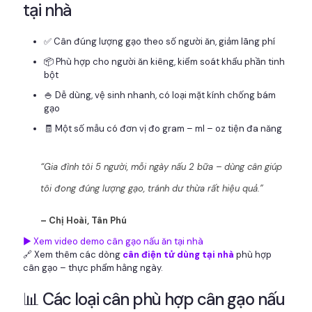
tại nhà
✅ Cân đúng lượng gạo theo số người ăn, giảm lãng phí
📦 Phù hợp cho người ăn kiêng, kiểm soát khẩu phần tinh
bột
🍚 Dễ dùng, vệ sinh nhanh, có loại mặt kính chống bám
gạo
🧾 Một số mẫu có đơn vị đo gram – ml – oz tiện đa năng
“Gia đình tôi 5 người, mỗi ngày nấu 2 bữa – dùng cân giúp
tôi đong đúng lượng gạo, tránh dư thừa rất hiệu quả.”
– Chị Hoài, Tân Phú
▶️ Xem video demo cân gạo nấu ăn tại nhà
🔗 Xem thêm các dòng
cân điện tử dùng tại nhà
phù hợp
cân gạo – thực phẩm hằng ngày.
📊 Các loại cân phù hợp cân gạo nấu