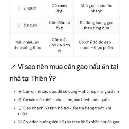
Cân mini
Nhỏ gọn, thao tác
1 – 2 người
3kg
nhanh
Cân điện tử
Đo đúng lượng gạo
3 – 5 người
5kg
theo từng bữa
Cân mặt
Nấu nhiều, ăn
Có chế độ đo gạo –
kính đa đơn
theo công thức
nước – thực phẩm
vị
📌 Vì sao nên mua cân gạo nấu ăn tại
nhà tại Thiên Ý?
🎯 Cân chính xác cao, dễ sử dụng – phù hợp mọi gia đình
📦 Có sẵn mẫu nhỏ – vừa – lớn, bảo hành toàn quốc
🛒 Giao nhanh 63 tỉnh, hỗ trợ kiểm tra hàng trước khi
nhận
💡 Có video hướng dẫn nấu ăn theo khẩu phần chuẩn gạo