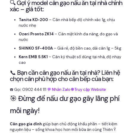
🔍 Gợi ý model cân gạo nấu ăn tại nhà chính
xác – giá tốt:
Tanita KD-200
– Cân nhà bếp độ chính xác 1g, chịu
nước nhẹ
Ozeri Pronto ZK14
– Cân mặt kính đa năng, đo gạo và
nước
SHINKO SF-400A
– Giá rẻ, độ bền cao, dải cân 1g – 5kg
Kern EMB 5.5K1
– Cân kỹ thuật số dùng tại nhà, độ nhạy
cao
📞 Bạn cần cân gạo nấu ăn tại nhà? Liên hệ
chọn cân phù hợp cho căn bếp của bạn:
☎️ Gọi: 0902 444 111
💬 Nhắn Zalo
🌐 Truy cập Website
🎯 Đừng để nấu dư gạo gây lãng phí
mỗi ngày!
Cân gạo gia đình
giúp bạn chủ động khẩu phần – tiết kiệm
nguyên liệu – sống khoa học hơn mỗi bữa ăn cùng Thiên Ý.