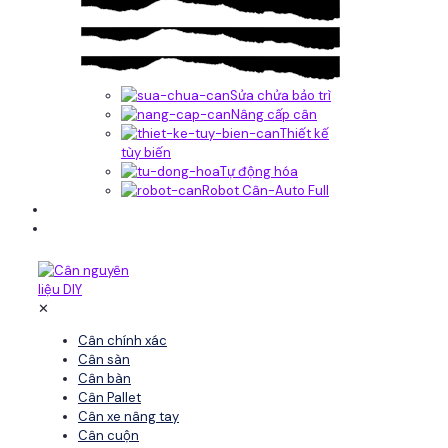
Sửa chửa bảo trì
Nâng cấp cân
Thiết kế
tùy biến
Tự động hóa
Robot Cân-Auto Full
Tin tức
Liên hệ
✕
Cân chính xác
Cân sàn
Cân bàn
Cân Pallet
Cân xe nâng tay
Cân cuộn