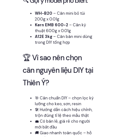
🔍 Gợi ý model phổ biến:
WH-B20
– Cân mini bỏ túi
200g x 0.01g
Kern EMB 600-2
– Cân kỹ
thuật 600g x 0.01g
A12E 3kg
– Cân bàn mini dùng
trong DIY tổng hợp
🏆 Vì sao nên chọn
cân nguyên liệu DIY tại
Thiên Ý?
🎯 Cân chuẩn DIY – chọn lọc kỹ
lưỡng cho keo, sơn, resin
🛠️ Hướng dẫn cách hiệu chỉnh,
trộn đúng tỉ lệ theo mẫu thật
💼 Có bán lẻ, giá rẻ cho người
mới bắt đầu
🚚 Giao nhanh toàn quốc – hỗ