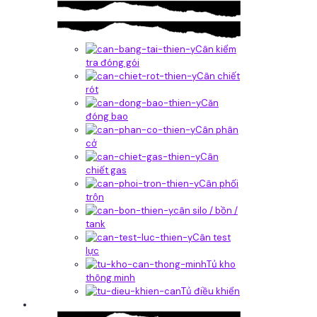
Cân kiểm
tra đóng gói
Cân chiết
rót
Căn
đóng bao
Cân phân
cở
Cân
chiết gas
Cân phối
trộn
cân silo / bồn /
tank
Cân test
lực
Tủ kho
thông minh
Tủ điều khiển
Phần mềm