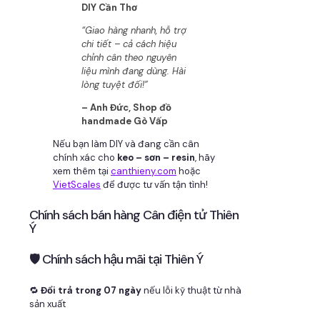
DIY Cần Thơ
“Giao hàng nhanh, hỗ trợ
chi tiết – cả cách hiệu
chỉnh cân theo nguyên
liệu mình đang dùng. Hài
lòng tuyệt đối!”
– Anh Đức, Shop đồ
handmade Gò Vấp
Nếu bạn làm DIY và đang cần cân
chính xác cho
keo – sơn – resin
, hãy
xem thêm tại
canthieny.com
hoặc
VietScales
để được tư vấn tận tình!
Chính sách bán hàng Cân điện tử Thiên
Ý
🛡 Chính sách hậu mãi tại Thiên Ý
🔁
Đổi trả trong 07 ngày
nếu lỗi kỹ thuật từ nhà
sản xuất