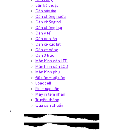
cân kỹ thuật
Cân sấy ẩm
Cân chống nước
Cân chống nổ
Cân chống bụi
Cân y tế
Cân con lăn
Cân xe xúc lật
Cân xe nâng
Cân 3 trục
Màn hình cân LED
Màn hình cân LCD
Màn hình phụ
Đế cân – bệ cân
Loadcell
Pin – sạc cân
Máy in tem nhãn
Truyền thông
Quả cân chuẩn
Hệ thống