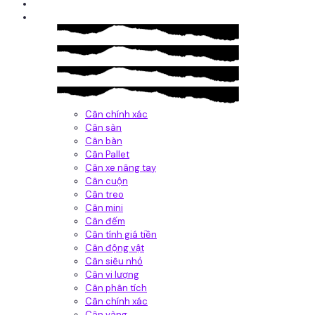
Giới thiệu
Sản Phẩm
Cân chính xác
Cân sàn
Cân bàn
Cân Pallet
Cân xe nâng tay
Cân cuộn
Cân treo
Cân mini
Cân đếm
Cân tính giá tiền
Cân động vật
Cân siêu nhỏ
Cân vi lượng
Cân phân tích
Cân chính xác
Cân vàng