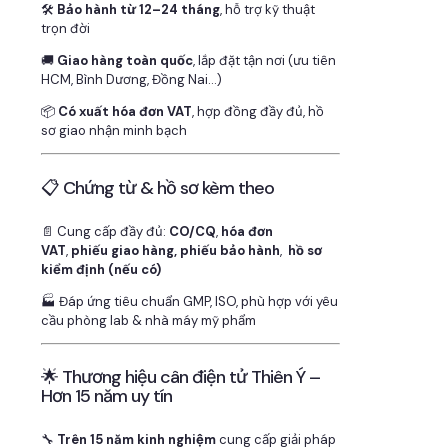
🛠
Bảo hành từ 12–24 tháng
, hỗ trợ kỹ thuật
trọn đời
🚚
Giao hàng toàn quốc
, lắp đặt tận nơi (ưu tiên
HCM, Bình Dương, Đồng Nai…)
📦
Có xuất hóa đơn VAT
, hợp đồng đầy đủ, hồ
sơ giao nhận minh bạch
📋 Chứng từ & hồ sơ kèm theo
📄 Cung cấp đầy đủ:
CO/CQ
,
hóa đơn
VAT
,
phiếu giao hàng, phiếu bảo hành
,
hồ sơ
kiểm định (nếu có)
🏭 Đáp ứng tiêu chuẩn GMP, ISO, phù hợp với yêu
cầu phòng lab & nhà máy mỹ phẩm
🌟 Thương hiệu cân điện tử Thiên Ý –
Hơn 15 năm uy tín
🔧
Trên 15 năm kinh nghiệm
cung cấp giải pháp