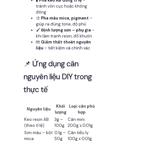
🧪
Pha keo AB đúng tỉ lệ
–
tránh vón cục hoặc không
đông
🎨
Pha màu mica, pigment
–
giúp ra đúng tone, độ phủ
🖌️
Định lượng sơn – phụ gia
–
khi làm tranh resin, đổ khuôn
🧤
Giảm thất thoát nguyên
liệu
– tiết kiệm và chính xác
📌 Ứng dụng cân
nguyên liệu DIY trong
thực tế
Khối
Loại cân phù
Nguyên liệu
lượng
hợp
Keo resin AB
3g –
Cân mini
(theo tỉ lệ)
100g
200g x 0.01g
Sơn màu – bột
0.1g –
Cân tiểu ly
mica
50g
100g x 0.01g