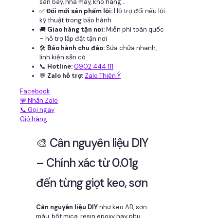
sân bay, nhà máy, kho hàng...
✅
Đổi mới sản phẩm lỗi:
Hỗ trợ đổi nếu lỗi
kỹ thuật trong bảo hành
🚚
Giao hàng tận nơi:
Miễn phí toàn quốc
– hỗ trợ lắp đặt tận nơi
🛠
Bảo hành chu đáo:
Sửa chữa nhanh,
linh kiện sẵn có
📞
Hotline:
0902 444 111
💬
Zalo hỗ trợ:
Zalo Thiên Ý
Facebook
💬 Nhắn Zalo
📞 Gọi ngay
Giỏ hàng
🎨 Cân nguyên liệu DIY
– Chính xác từ 0.01g
đến từng giọt keo, sơn
Cân nguyên liệu DIY
như keo AB, sơn
màu, bột mica, resin epoxy hay phụ