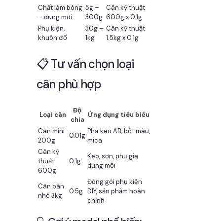
Chất làm bóng
5g –
Cân kỹ thuật
– dung môi
300g
600g x 0.1g
Phụ kiện,
30g –
Cân kỹ thuật
khuôn đổ
1kg
1.5kg x 0.1g
📋 Tư vấn chọn loại
cân phù hợp
Độ
Loại cân
Ứng dụng tiêu biểu
chia
Cân mini
Pha keo AB, bột màu,
0.01g
200g
mica
Cân kỹ
Keo, sơn, phụ gia
thuật
0.1g
dung môi
600g
Đóng gói phụ kiện
Cân bàn
0.5g
DIY, sản phẩm hoàn
nhỏ 3kg
chỉnh