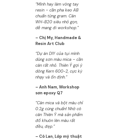
“Mình hay làm vòng tay
resin – cần pha keo AB
chuẩn từng gram. Cân
WH-B20 siêu nhỏ gọn,
dễ mang đi workshop.”
– Chị My, Handmade &
Resin Art Club
“Dự án DIY của tụi mình
dùng sơn màu mica – cần
cân rất nhỏ. Thiên Ý gợi ý
dòng Kern 600-2, cực kỳ
nhạy và ổn định.”
– Anh Nam, Workshop
sơn epoxy Q7
“Cân mica và bột màu chỉ
0.2g cũng chuẩn! Nhờ có
cân Thiên Ý mà sản phẩm
đổ khuôn lên màu rất
đều, đẹp.”
– Cô Lan, Lớp mỹ thuật