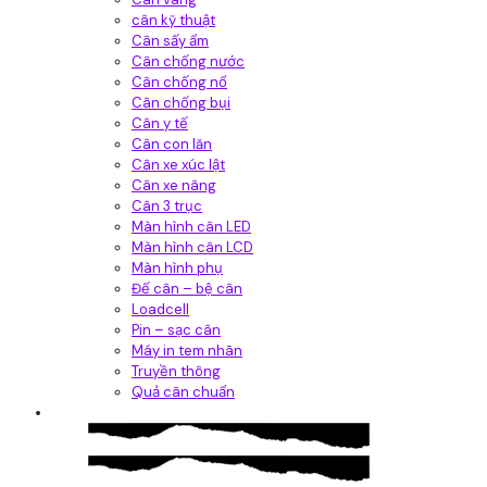
cân kỹ thuật
Cân sấy ẩm
Cân chống nước
Cân chống nổ
Cân chống bụi
Cân y tế
Cân con lăn
Cân xe xúc lật
Cân xe nâng
Cân 3 trục
Màn hình cân LED
Màn hình cân LCD
Màn hình phụ
Đế cân – bệ cân
Loadcell
Pin – sạc cân
Máy in tem nhãn
Truyền thông
Quả cân chuẩn
Hệ thống