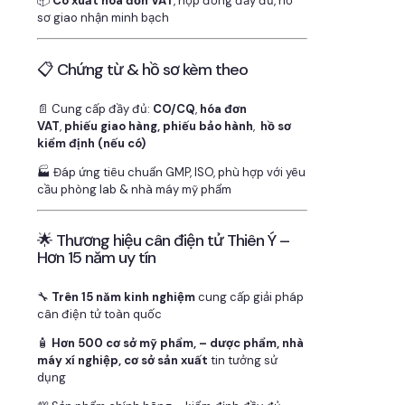
📦
Có xuất hóa đơn VAT
, hợp đồng đầy đủ, hồ
sơ giao nhận minh bạch
📋 Chứng từ & hồ sơ kèm theo
📄 Cung cấp đầy đủ:
CO/CQ
,
hóa đơn
VAT
,
phiếu giao hàng, phiếu bảo hành
,
hồ sơ
kiểm định (nếu có)
🏭 Đáp ứng tiêu chuẩn GMP, ISO, phù hợp với yêu
cầu phòng lab & nhà máy mỹ phẩm
🌟 Thương hiệu cân điện tử Thiên Ý –
Hơn 15 năm uy tín
🔧
Trên 15 năm kinh nghiệm
cung cấp giải pháp
cân điện tử toàn quốc
🧴
Hơn 500 cơ sở mỹ phẩm, – dược phẩm, nhà
máy xí nghiệp, cơ sở sản xuất
tin tưởng sử
dụng