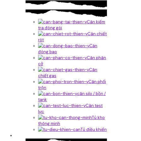
Cân kiểm
tra đóng gói
Cân chiết
rót
Căn
đóng bao
Cân phân
cở
Cân
chiết gas
Cân phối
trộn
cân silo / bồn /
tank
Cân test
lực
Tủ kho
thông minh
Tủ điều khiển
Phần mềm