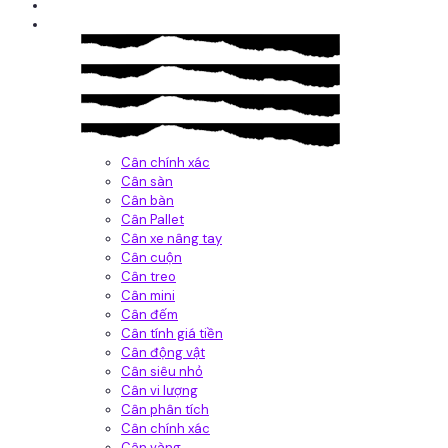
Giới thiệu
Sản Phẩm
Cân chính xác
Cân sàn
Cân bàn
Cân Pallet
Cân xe nâng tay
Cân cuộn
Cân treo
Cân mini
Cân đếm
Cân tính giá tiền
Cân động vật
Cân siêu nhỏ
Cân vi lượng
Cân phân tích
Cân chính xác
Cân vàng