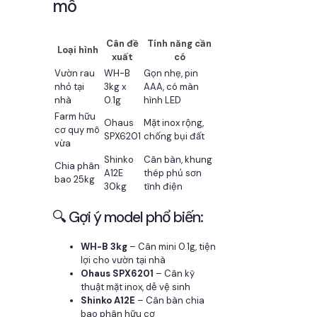
mô
Cân đề
Tính năng cần
Loại hình
xuất
có
Vườn rau
WH-B
Gọn nhẹ, pin
nhỏ tại
3kg x
AAA, có màn
nhà
0.1g
hình LED
Farm hữu
Ohaus
Mặt inox rộng,
cơ quy mô
SPX6201
chống bụi đất
vừa
Shinko
Cân bàn, khung
Chia phân
A12E
thép phủ sơn
bao 25kg
30kg
tĩnh điện
🔍 Gợi ý model phổ biến:
WH-B 3kg
– Cân mini 0.1g, tiện
lợi cho vườn tại nhà
Ohaus SPX6201
– Cân kỹ
thuật mặt inox, dễ vệ sinh
Shinko A12E
– Cân bàn chia
bao phân hữu cơ