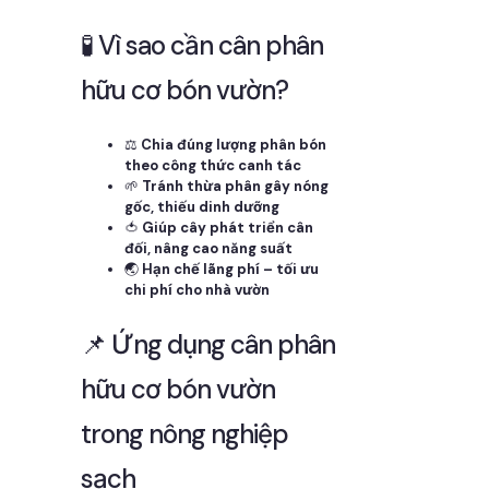
🧪 Vì sao cần cân phân
hữu cơ bón vườn?
⚖️
Chia đúng lượng phân bón
theo công thức canh tác
🌱
Tránh thừa phân gây nóng
gốc, thiếu dinh dưỡng
🍅
Giúp cây phát triển cân
đối, nâng cao năng suất
🌏
Hạn chế lãng phí – tối ưu
chi phí cho nhà vườn
📌 Ứng dụng cân phân
hữu cơ bón vườn
trong nông nghiệp
sạch