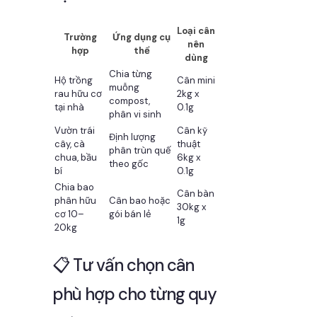
Loại cân
Trường
Ứng dụng cụ
nên
hợp
thể
dùng
Chia từng
Hộ trồng
Cân mini
muỗng
rau hữu cơ
2kg x
compost,
tại nhà
0.1g
phân vi sinh
Vườn trái
Cân kỹ
Định lượng
cây, cà
thuật
phân trùn quế
chua, bầu
6kg x
theo gốc
bí
0.1g
Chia bao
Cân bàn
phân hữu
Cân bao hoặc
30kg x
cơ 10–
gói bán lẻ
1g
20kg
📋 Tư vấn chọn cân
phù hợp cho từng quy