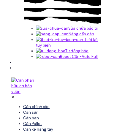
Sửa chửa bảo trì
Nâng cấp cân
Thiết kế
tùy biến
Tự động hóa
Robot Cân-Auto Full
Tin tức
Liên hệ
✕
Cân chính xác
Cân sàn
Cân bàn
Cân Pallet
Cân xe nâng tay