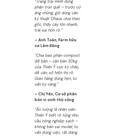
“Trang trại mình dùng
phân trùn quế – trước cứ
áng chừng, giờ dùng cân
kỹ thuật Ohaus chia theo
gốc, thấy cây lớn nhanh,
trái sai hơn rõ.”
– Anh Toàn, Farm hữu
cơ Lâm Đồng
“Chia bao phân compost
để bán – cân bàn 30kg
của Thiên Ý cực kỳ chắc,
dễ cân, số hiển thị rõ.
Giao hàng đúng hẹn, tư
vấn kỹ càng.”
– Chị Yến, Cơ sở phân
bón vi sinh thủ công
“Ấn tượng là nhân viên
Thiên Ý biết rõ từng nhu
cầu nông nghiệp sạch –
không bán sai model, tư
vấn đúng việc, rất đáng