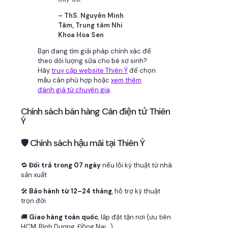
– ThS. Nguyễn Minh
Tâm, Trung tâm Nhi
Khoa Hoa Sen
Bạn đang tìm giải pháp chính xác để
theo dõi lượng sữa cho bé sơ sinh?
Hãy
truy cập website Thiên Ý
để chọn
mẫu cân phù hợp hoặc
xem thêm
đánh giá từ chuyên gia
.
Chính sách bán hàng Cân điện tử Thiên
Ý
🛡 Chính sách hậu mãi tại Thiên Ý
🔁
Đổi trả trong 07 ngày
nếu lỗi kỹ thuật từ nhà
sản xuất
🛠
Bảo hành từ 12–24 tháng
, hỗ trợ kỹ thuật
trọn đời
🚚
Giao hàng toàn quốc
, lắp đặt tận nơi (ưu tiên
HCM, Bình Dương, Đồng Nai…)