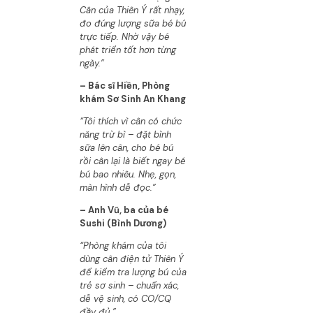
Cân của Thiên Ý rất nhạy,
đo đúng lượng sữa bé bú
trực tiếp. Nhờ vậy bé
phát triển tốt hơn từng
ngày.”
– Bác sĩ Hiền, Phòng
khám Sơ Sinh An Khang
“Tôi thích vì cân có chức
năng trừ bì – đặt bình
sữa lên cân, cho bé bú
rồi cân lại là biết ngay bé
bú bao nhiêu. Nhẹ, gọn,
màn hình dễ đọc.”
– Anh Vũ, ba của bé
Sushi (Bình Dương)
“Phòng khám của tôi
dùng cân điện tử Thiên Ý
để kiểm tra lượng bú của
trẻ sơ sinh – chuẩn xác,
dễ vệ sinh, có CO/CQ
đầy đủ.”