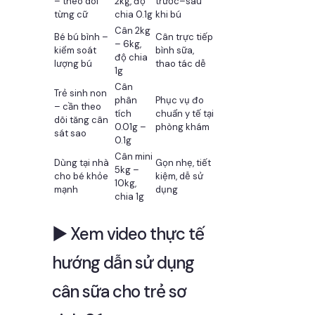
– theo dõi
2kg, độ
trước–sau
từng cữ
chia 0.1g
khi bú
Cân 2kg
Bé bú bình –
Cân trực tiếp
– 6kg,
kiểm soát
bình sữa,
độ chia
lượng bú
thao tác dễ
1g
Cân
Trẻ sinh non
phân
Phục vụ đo
– cần theo
tích
chuẩn y tế tại
dõi tăng cân
0.01g –
phòng khám
sát sao
0.1g
Cân mini
Dùng tại nhà
Gọn nhẹ, tiết
5kg –
cho bé khỏe
kiệm, dễ sử
10kg,
mạnh
dụng
chia 1g
▶️ Xem video thực tế
hướng dẫn sử dụng
cân sữa cho trẻ sơ