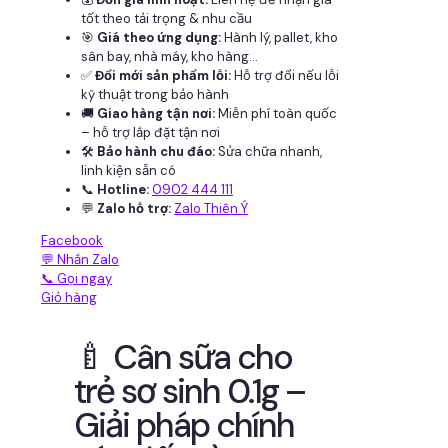
tốt theo tải trọng & nhu cầu
🎯
Giá theo ứng dụng:
Hành lý, pallet, kho
sân bay, nhà máy, kho hàng...
✅
Đổi mới sản phẩm lỗi:
Hỗ trợ đổi nếu lỗi
kỹ thuật trong bảo hành
🚚
Giao hàng tận nơi:
Miễn phí toàn quốc
– hỗ trợ lắp đặt tận nơi
🛠
Bảo hành chu đáo:
Sửa chữa nhanh,
linh kiện sẵn có
📞
Hotline:
0902 444 111
💬
Zalo hỗ trợ:
Zalo Thiên Ý
Facebook
💬 Nhắn Zalo
📞 Gọi ngay
Giỏ hàng
🍼 Cân sữa cho
trẻ sơ sinh 0.1g –
Giải pháp chính