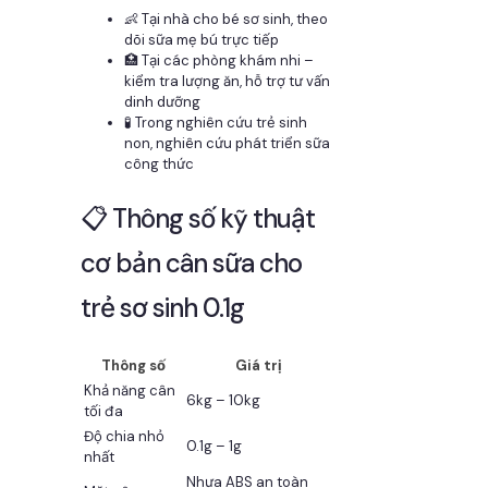
👶 Tại nhà cho bé sơ sinh, theo
dõi sữa mẹ bú trực tiếp
🏥 Tại các phòng khám nhi –
kiểm tra lượng ăn, hỗ trợ tư vấn
dinh dưỡng
🧪 Trong nghiên cứu trẻ sinh
non, nghiên cứu phát triển sữa
công thức
📋 Thông số kỹ thuật
cơ bản cân sữa cho
trẻ sơ sinh 0.1g
Thông số
Giá trị
Khả năng cân
6kg – 10kg
tối đa
Độ chia nhỏ
0.1g – 1g
nhất
Nhựa ABS an toàn