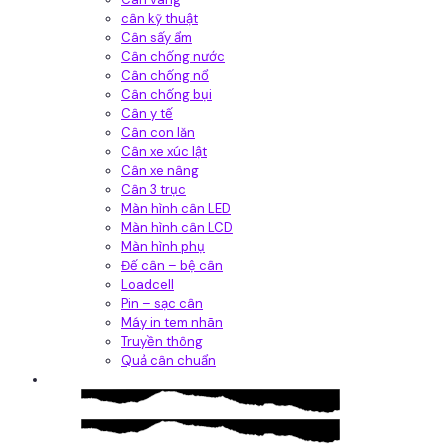
cân kỹ thuật
Cân sấy ẩm
Cân chống nước
Cân chống nổ
Cân chống bụi
Cân y tế
Cân con lăn
Cân xe xúc lật
Cân xe nâng
Cân 3 trục
Màn hình cân LED
Màn hình cân LCD
Màn hình phụ
Đế cân – bệ cân
Loadcell
Pin – sạc cân
Máy in tem nhãn
Truyền thông
Quả cân chuẩn
Hệ thống