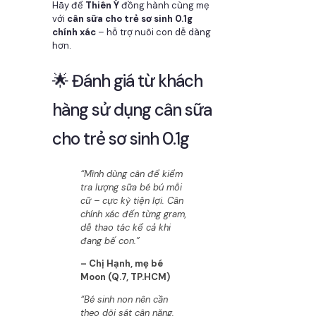
Hãy để
Thiên Ý
đồng hành cùng mẹ
với
cân sữa cho trẻ sơ sinh 0.1g
chính xác
– hỗ trợ nuôi con dễ dàng
hơn.
🌟 Đánh giá từ khách
hàng sử dụng cân sữa
cho trẻ sơ sinh 0.1g
“Mình dùng cân để kiểm
tra lượng sữa bé bú mỗi
cữ – cực kỳ tiện lợi. Cân
chính xác đến từng gram,
dễ thao tác kể cả khi
đang bế con.”
– Chị Hạnh, mẹ bé
Moon (Q.7, TP.HCM)
“Bé sinh non nên cần
theo dõi sát cân nặng.