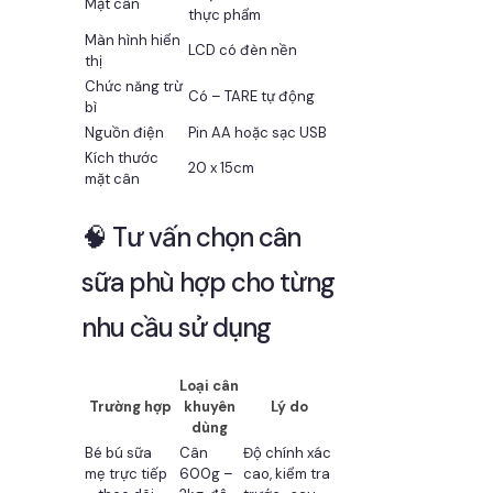
Mặt cân
thực phẩm
Màn hình hiển
LCD có đèn nền
thị
Chức năng trừ
Có – TARE tự động
bì
Nguồn điện
Pin AA hoặc sạc USB
Kích thước
20 x 15cm
mặt cân
🧠 Tư vấn chọn cân
sữa phù hợp cho từng
nhu cầu sử dụng
Loại cân
Trường hợp
khuyên
Lý do
dùng
Bé bú sữa
Cân
Độ chính xác
mẹ trực tiếp
600g –
cao, kiểm tra