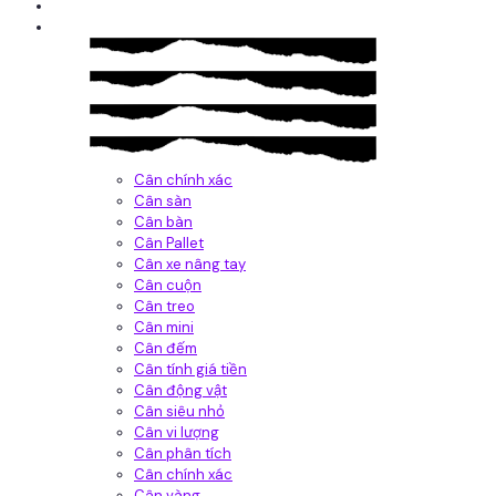
Giới thiệu
Sản Phẩm
Cân chính xác
Cân sàn
Cân bàn
Cân Pallet
Cân xe nâng tay
Cân cuộn
Cân treo
Cân mini
Cân đếm
Cân tính giá tiền
Cân động vật
Cân siêu nhỏ
Cân vi lượng
Cân phân tích
Cân chính xác
Cân vàng