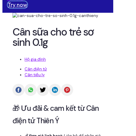
Try now
Cân sữa cho trẻ sơ
sinh 0.1g
Hộ gia đình
Cân điện tử
Cân tiểu ly
🎁 Ưu đãi & cam kết từ Cân
điện tử Thiên Ý
💰
Đơn giá linh hoạt:
Liên hệ để nhận giá