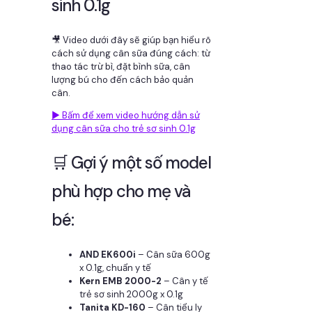
sinh 0.1g
🎥 Video dưới đây sẽ giúp bạn hiểu rõ
cách sử dụng cân sữa đúng cách: từ
thao tác trừ bì, đặt bình sữa, cân
lượng bú cho đến cách bảo quản
cân.
▶️ Bấm để xem video hướng dẫn sử
dụng cân sữa cho trẻ sơ sinh 0.1g
🛒 Gợi ý một số model
phù hợp cho mẹ và
bé:
AND EK600i
– Cân sữa 600g
x 0.1g, chuẩn y tế
Kern EMB 2000-2
– Cân y tế
trẻ sơ sinh 2000g x 0.1g
Tanita KD-160
– Cân tiểu ly