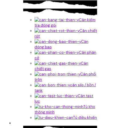
Cân kiểm
tra đóng gói
Cân chiết
rót
Căn
đóng bao
Cân phân
cở
Cân
chiết gas
Cân phối
trộn
cân silo / bồn /
tank
Cân test
lực
Tủ kho
thông minh
Tủ điều khiển
Phần mềm