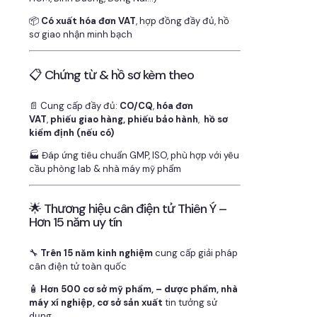
📦
Có xuất hóa đơn VAT
, hợp đồng đầy đủ, hồ
sơ giao nhận minh bạch
📋 Chứng từ & hồ sơ kèm theo
📄 Cung cấp đầy đủ:
CO/CQ
,
hóa đơn
VAT
,
phiếu giao hàng, phiếu bảo hành
,
hồ sơ
kiểm định (nếu có)
🏭 Đáp ứng tiêu chuẩn GMP, ISO, phù hợp với yêu
cầu phòng lab & nhà máy mỹ phẩm
🌟 Thương hiệu cân điện tử Thiên Ý –
Hơn 15 năm uy tín
🔧
Trên 15 năm kinh nghiệm
cung cấp giải pháp
cân điện tử toàn quốc
🧴
Hơn 500 cơ sở mỹ phẩm, – dược phẩm, nhà
máy xí nghiệp, cơ sở sản xuất
tin tưởng sử
dụng