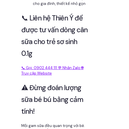
cho gia đình, thiết kế nhỏ gọn
📞 Liên hệ Thiên Ý để
được tư vấn dòng cân
sữa cho trẻ sơ sinh
0.1g
📞 Gọi: 0902 444 111
💬 Nhắn Zalo
🌐
Truy cập Website
⚠️ Đừng đoán lượng
sữa bé bú bằng cảm
tính!
Mỗi gam sữa đều quan trọng với bé.