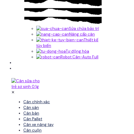
Sửa chửa bảo trì
Nâng cấp cân
Thiết kế
tùy biến
Tự động hóa
Robot Cân-Auto Full
Tin tức
Liên hệ
✕
Cân chính xác
Cân sàn
Cân bàn
Cân Pallet
Cân xe nâng tay
Cân cuộn