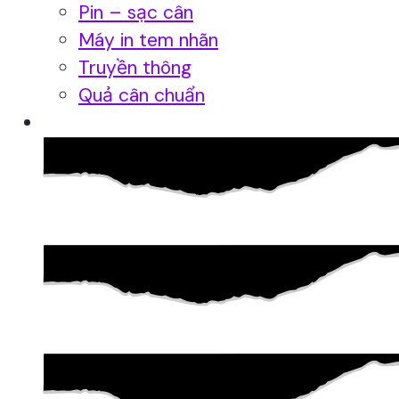
Pin – sạc cân
Máy in tem nhãn
Truyền thông
Quả cân chuẩn
Hệ thống