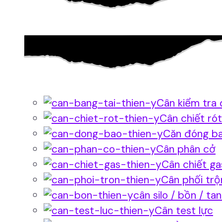
Cân kiểm tra 
Cân chiết rót
Căn đóng b
Cân phân cở
Cân chiết ga
Cân phối trộ
cân silo / bồn / ta
Cân test lực