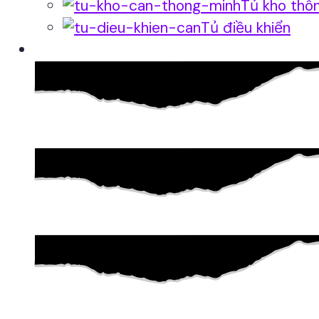
Tủ kho thô
Tủ điều khiển
Phần mềm