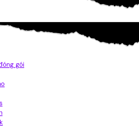
đóng gói
ao
s
n
nk