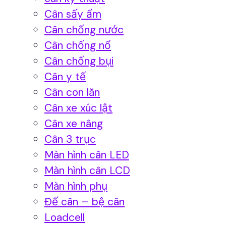
Cân sấy ẩm
Cân chống nước
Cân chống nổ
Cân chống bụi
Cân y tế
Cân con lăn
Cân xe xúc lật
Cân xe nâng
Cân 3 trục
Màn hình cân LED
Màn hình cân LCD
Màn hình phụ
Đế cân – bệ cân
Loadcell